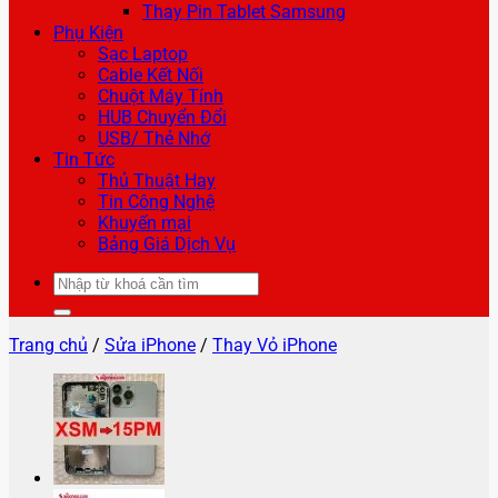
Thay Pin Tablet Samsung
Phụ Kiện
Sạc Laptop
Cable Kết Nối
Chuột Máy Tính
HUB Chuyển Đổi
USB/ Thẻ Nhớ
Tin Tức
Thủ Thuật Hay
Tin Công Nghệ
Khuyến mại
Bảng Giá Dịch Vụ
Tìm
kiếm:
Trang chủ
/
Sửa iPhone
/
Thay Vỏ iPhone