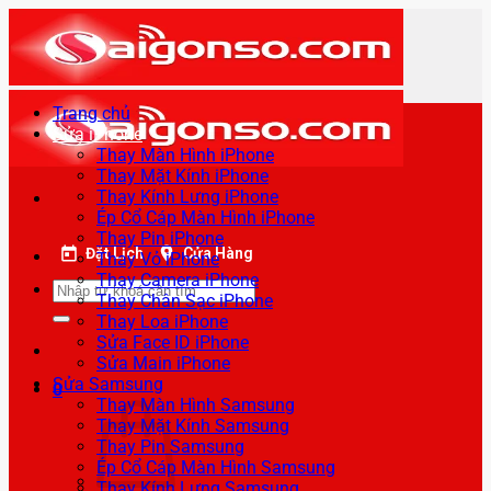
Bỏ
qua
nội
dung
Trang chủ
Sửa iPhone
Thay Màn Hình iPhone
Thay Mặt Kính iPhone
Thay Kính Lưng iPhone
Ép Cổ Cáp Màn Hình iPhone
Thay Pin iPhone
Đặt Lịch
Cửa Hàng
Thay Vỏ iPhone
Thay Camera iPhone
Tìm
Thay Chân Sạc iPhone
kiếm:
Thay Loa iPhone
Sửa Face ID iPhone
Sửa Main iPhone
Sửa Samsung
0
Thay Màn Hình Samsung
Thay Mặt Kính Samsung
Thay Pin Samsung
Ép Cổ Cáp Màn Hình Samsung
Thay Kính Lưng Samsung