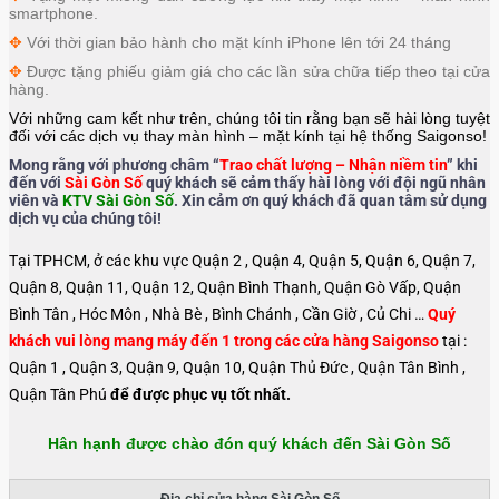
smartphone.
✥
Với thời gian bảo hành cho mặt kính iPhone lên tới 24 tháng
✥
Được tặng phiếu giảm giá cho các lần sửa chữa tiếp theo tại cửa
hàng.
Với những cam kết như trên, chúng tôi tin rằng bạn sẽ hài lòng tuyệt
đối với các dịch vụ thay màn hình – mặt kính tại hệ thống Saigonso!
Mong rằng với phương châm “
Trao chất lượng – Nhận niềm tin
” khi
đến với
Sài Gòn Số
quý khách sẽ cảm thấy hài lòng với đội ngũ nhân
viên và
KTV Sài Gòn Số
. Xin cảm ơn quý khách đã quan tâm sử dụng
dịch vụ của chúng tôi!
Tại TPHCM, ở các khu vực Quận 2 , Quận 4, Quận 5, Quận 6, Quận 7,
Quận 8, Quận 11, Quận 12, Quận Bình Thạnh, Quận Gò Vấp, Quận
Bình Tân , Hóc Môn , Nhà Bè , Bình Chánh , Cần Giờ , Củ Chi …
Quý
khách vui lòng mang máy đến 1 trong các cửa hàng Saigonso
tại :
Quận 1 , Quận 3, Quận 9, Quận 10, Quận Thủ Đức , Quận Tân Bình ,
Quận Tân Phú
để được phục vụ tốt nhất.
Hân hạnh được chào đón quý khách đến Sài Gòn Số
Địa chỉ cửa hàng Sài Gòn Số