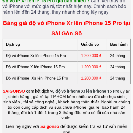
Độ vỏ iP Xr lên iP 15 Pro
giá bao nhiêu ?
Cam kết thay đổ
vỏ iPhone với mức giá rẻ, tốt nhất hiện nay. Chính sách bảo
hành lên đến 24 tháng, thay nhanh chóng lấy ngay.
Bảng giá độ vỏ iPhone Xr lên iPhone 15 Pro tại
Sài Gòn Số
Dịch vụ
Giá độ vỏ
Bảo hành
Độ vỏ iPhone Xr lên iPhone 15 Pro
1.200.000
₫
24 tháng
Độ vỏ iPhone X lên iPhone 15 Pro
1.200.000
₫
24 tháng
Độ vỏ iPhone Xs lên iPhone 15 Pro
1.200.000
₫
24 tháng
SAIGONSO
cam kết dịch vụ
độ vỏ iPhone Xr lên iPhone 15 Pro
uy tín
, chính hãng , giá rẻ tại TP.HCM kèm nhiều ưu đãi cho học sinh ,
sinh viên , tài xế công nghệ , khách hàng thân thiết. Ngoài ra chúng
tôi còn cung cấp dịch vụ sửa chữa iPhone giá rẻ, bảo hành 24
tháng, đổi trả 1 đổi 1 trong 3 tháng đầu nếu có lỗi của nhà sản
xuất.
Liên hệ ngay với
Saigonso
để được kiểm tra và tư vấn miễn
phí!