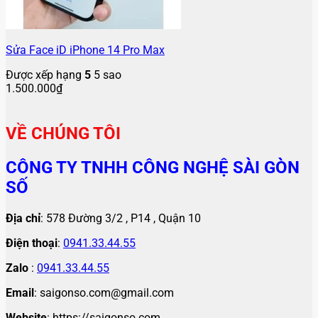
Sửa Face iD iPhone 14 Pro Max
Được xếp hạng
5
5 sao
1.500.000
₫
VỀ CHÚNG TÔI
CÔNG TY TNHH CÔNG NGHỆ SÀI GÒN
SỐ
Địa chỉ
: 578 Đường 3/2 , P14 , Quận 10
Điện thoại
:
0941.33.44.55
Zalo
:
0941.33.44.55
Email
: saigonso.com@gmail.com
Website
: https://saigonso.com