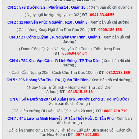
CN 1 :
578 Đường 3/2 , Phường 14 , Quận 10
:
( Xem bản đồ chỉ đường )
( Ngay ngã tư Ngô Nguyền + 3/2 )
ĐT
:
0941.33.44.55
CN 2 :
11 Nguyễn Phúc Nguyên , P.10 , Quận 3
( Xem bản đồ chỉ đường )
( Cách Vòng Xoay Ngã Sáu Dân Chủ 20m )
ĐT
:
0909.186.168
CN 3 :
27 Cống Quỳnh , P. Nguyễn Cư Trinh , Quận 1
( Xem bản đồ chỉ
đường )
( Đoạn Cống Quỳnh Nối Nguyễn Cư Trinh + Trần Hưng Đạo
)
ĐT
:
0366.04.04.04
CN 4 :
784 Kha Vạn Cân , P. Linh Đông , TP. Thủ Đức
( Xem bản đồ chỉ
đường )
( Cách Cầu Ngang 20m , Cách Chợ Thủ Đức 100m )
ĐT
:
0812.188.189
CN 5 :
296 Hoàng Văn Thụ , P4 , Quận Tân Bình
( Xem bản đồ chỉ đường )
( Ngay Ngã Tư Út Tịch + Hoàng Văn Thụ , Đối Diện
Adora )
ĐT
:
0845.15.15.16
CN 6 :
Số 6 Đường 297 Đỗ Xuân Hợp , Phước Long B , TP. Thủ Đức
(
Xem bản đồ chỉ đường )
( Đối diện trường ĐH Văn Hóa Q9 đi vào 20 met )
ĐT
:
0889.718.719
CN 7 :
44a Lương Minh Nguyệt ,P. Tân Thới Hoà , Q. Tân Phú
( Xem bản
đồ chỉ đường )
( Đối diện chung cư Carillon 7 , Tới số 47 Luỹ Bán Bích quẹo vô , Cách cầu
Tân Hoá 400m )
ĐT
:
0977.501.601