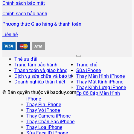
Chính sách bảo mật
Chính sách bảo hành
Phương thức Giao hàng & thanh toán
Liên hệ
Thẻ ưu đãi
Trung tâm bảo hành
Trang chủ
Thanh toán và giao hàng
Sửa iPhone
Dịch vụ sửa chữa và bảo trì
Thay Màn Hình iPhone
Doanh nghiệp thân thiết
Thay Mặt Kính iPhone
Thay Kính Lưng iPhone
© Bản quyền thuộc về baoduy.com
Ép Cổ Cáp Màn Hình
iPhone
Thay Pin iPhone
Thay Vỏ iPhone
Thay Camera iPhone
Thay Chân Sạc iPhone
Thay Loa iPhone
Sửa Face ID iPhone