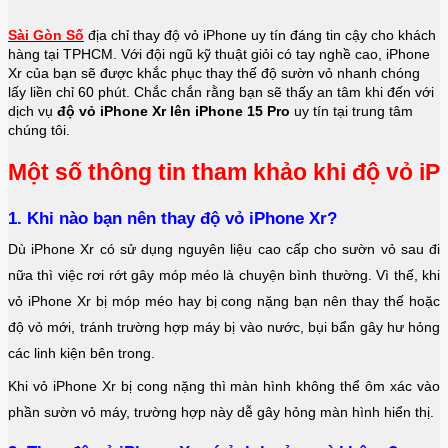
Sài Gòn Số
địa chỉ thay độ vỏ iPhone uy tín đáng tin cậy cho khách
hàng tại TPHCM. Với đội ngũ kỹ thuật giỏi có tay nghề cao, iPhone
Xr của bạn sẽ được khắc phục thay thế độ sườn vỏ nhanh chóng
lấy liền chỉ 60 phút. Chắc chắn rằng bạn sẽ thấy an tâm khi đến với
dịch vụ
độ vỏ iPhone Xr lên iPhone 15 Pro
uy tín tại trung tâm
chúng tôi.
Một số thông tin tham khảo khi độ vỏ iP
1. Khi nào bạn nên thay độ vỏ iPhone Xr?
Dù iPhone Xr có sử dụng nguyên liệu cao cấp cho sườn vỏ sau đi
nữa thì việc rơi rớt gây móp méo là chuyện bình thường. Vì thế, khi
vỏ iPhone Xr bị móp méo hay bị cong nặng bạn nên thay thế hoặc
độ vỏ mới, tránh trường hợp máy bị vào nước, bụi bẩn gây hư hỏng
các linh kiện bên trong.
Khi vỏ iPhone Xr bị cong nặng thì màn hình không thể ôm xác vào
phần sườn vỏ máy, trường hợp này dễ gây hỏng màn hình hiển thị.