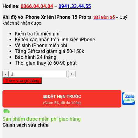
Hotline
:
0366.04.04.04
–
0941.33.44.55
Khi độ vỏ iPhone Xr lên iPhone 15 Pro
tại
Sài Gòn Số
– Quý
khách sẽ nhận được
Kiểm tra lỗi miễn phí
Ký tên xác nhận trên linh kiện iPhone
Vệ sinh iPhone miễn phí
Tặng Giftcard giảm giá 50-150k
Bảo hành 24 tháng
Thời gian thay từ 60-90 phút
Độ
vỏ
Thêm vào giỏ hàng
iPhone
Xr
📅
lên
ĐẶT HẸN TRƯỚC
iPhone
(Giảm 5%, tối đa 100k)
15
Pro
Sản phẩm được miễn phí giao hàng
số
Chính sách sửa chữa
lượng