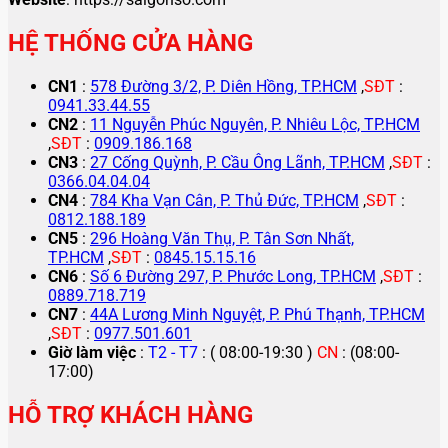
HỆ THỐNG CỬA HÀNG
CN1
:
578 Đường 3/2, P. Diên Hồng, TP.HCM
,
SĐT
:
0941.33.44.55
CN2
:
11 Nguyễn Phúc Nguyên, P. Nhiêu Lộc, TP.HCM
,
SĐT
:
0909.186.168
CN3
:
27 Cống Quỳnh, P. Cầu Ông Lãnh, TP.HCM
,
SĐT
:
0366.04.04.04
CN4
:
784 Kha Vạn Cân, P. Thủ Đức, TP.HCM
,
SĐT
:
0812.188.189
CN5
:
296 Hoàng Văn Thụ, P. Tân Sơn Nhất,
TP.HCM
,
SĐT
:
0845.15.15.16
CN6
:
Số 6 Đường 297, P. Phước Long, TP.HCM
,
SĐT
:
0889.718.719
CN7
:
44A Lương Minh Nguyệt, P. Phú Thạnh, TP.HCM
,
SĐT
:
0977.501.601
Giờ làm việc
:
T2 - T7
: ( 08:00-19:30 )
CN
: (08:00-
17:00)
HỖ TRỢ KHÁCH HÀNG