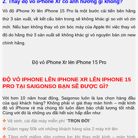
2. Thay độ vỏ iPhone Xr có ảnh hưởng gì không?
Vỏ độ iPhone Xr lên iPhone 15 Pro là một bước cải tiến bên hãng
thứ 3 sản xuất, về kết cấu bên trong sẽ không khác gì so với vỏ zin
mới. Nếu bạn không thay vỏ zin bóc máy của Apple thì việc thay vỏ
độ do hãng thứ 3 sản xuất sẽ không khác gì vỏ nguyên bản zin new
chính hãng.
Độ vỏ iPhone Xr lên iPhone 15 Pro
ĐỘ VỎ IPHONE LÊN IPHONE XR LÊN IPHONE 15
PRO TẠI SAIGONSO BẠN SẼ ĐƯỢC GÌ?
Với hơn 10 năm hoạt động, Saigonso luôn là lựa chọn hàng đầu
của quý khách hàng? Không phải vì giá thay màn hình – mặt kính
độ vỏ iPhone rẻ mà chúng tôi luôn đảm bảo chất lượng tốt nhất.
Cùng với đó là những ưu đãi hết sức hấp dẫn như:
✥
Vệ sinh, cài đặt máy miễn phí “
TRỌN ĐỜI
”.
✥
Giảm ngay 50k với những khách hàng sửa 2 máy trở lên
✥
Tặng một miếng dán cường lực khi thay mặt kính – màn hình