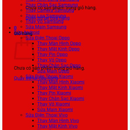
Thay Chân Sạc Samsung
Chưa có sản phẩm trong giỏ hàng.
Thay Camera Samsung
Thay Loa Samsung
Quay trở lại cửa hàng
Thay Vỏ Samsung
Sửa Main Samsung
0
Sửa Android
Giỏ hàng
Sửa Điện Thoại Oppo
Thay Màn Hình Oppo
Thay Mặt Kính Oppo
Thay Pin Oppo
Thay Vỏ Oppo
Thay Chân Sạc Oppo
Chưa có sản phẩm trong giỏ hàng.
Sửa Main Oppo
Sửa Điện Thoại Xiaomi
Quay trở lại cửa hàng
Thay Màn Hình Xiaomi
Thay Mặt Kính Xiaomi
Thay Pin Xiaomi
Thay Chân Sạc Xiaomi
Thay Vỏ Xiaomi
Sửa Main Xiaomi
Sửa Điện Thoại Vivo
Thay Màn Hình Vivo
Thay Mặt Kính Vivo