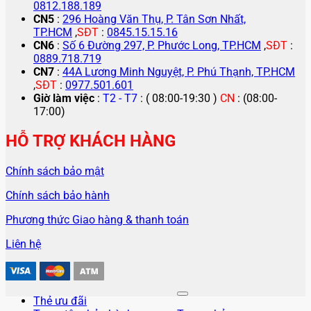
0812.188.189
CN5
:
296 Hoàng Văn Thụ, P. Tân Sơn Nhất,
TP.HCM
,
SĐT
:
0845.15.15.16
CN6
:
Số 6 Đường 297, P. Phước Long, TP.HCM
,
SĐT
:
0889.718.719
CN7
:
44A Lương Minh Nguyệt, P. Phú Thạnh, TP.HCM
,
SĐT
:
0977.501.601
Giờ làm việc
:
T2 - T7
: ( 08:00-19:30 )
CN
: (08:00-
17:00)
HỖ TRỢ KHÁCH HÀNG
Chính sách bảo mật
Chính sách bảo hành
Phương thức Giao hàng & thanh toán
Liên hệ
Thẻ ưu đãi