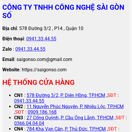
CÔNG TY TNHH CÔNG NGHỆ SÀI GÒN
SỐ
Địa chỉ
: 578 Đường 3/2 , P14 , Quận 10
Điện thoại
:
0941.33.44.55
Zalo
:
0941.33.44.55
Email
: saigonso.com@gmail.com
Website
: https://saigonso.com
HỆ THỐNG CỬA HÀNG
CN1
:
578 Đường 3/2, P. Diên Hồng, TP.HCM
,
SĐT
:
0941.33.44.55
CN2
:
11 Nguyễn Phúc Nguyên, P. Nhiêu Lộc, TP.HCM
,
SĐT
:
0909.186.168
CN3
:
27 Cống Quỳnh, P. Cầu Ông Lãnh, TP.HCM
,
SĐT
:
0366.04.04.04
CN4
:
784 Kha Vạn Cân, P. Thủ Đức, TP.HCM
,
SĐT
: