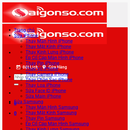
Bỏ
qua
nội
dung
Trang chủ
Sửa iPhone
Thay Màn Hình iPhone
Thay Mặt Kính iPhone
Thay Kính Lưng iPhone
Ép Cổ Cáp Màn Hình iPhone
Thay Pin iPhone
Đặt Lịch
Cửa Hàng
Thay Vỏ iPhone
Thay Camera iPhone
Tìm
Thay Chân Sạc iPhone
kiếm:
Thay Loa iPhone
Sửa Face ID iPhone
Sửa Main iPhone
Sửa Samsung
0
Thay Màn Hình Samsung
Thay Mặt Kính Samsung
0
Thay Pin Samsung
Ép Cổ Cáp Màn Hình Samsung
Thay Kính Lưng Samsung