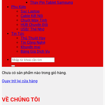
Thay Pin Tablet Samsung
Phụ Kiện
Sạc Laptop
Cable Kết Nối
Chuột Máy Tính
HUB Chuyển Đổi
USB/ Thẻ Nhớ
Tin Tức
Thủ Thuật Hay
Tin Công Nghệ
Khuyến mại
Bảng Giá Dịch Vụ
Tìm
kiếm:
Chưa có sản phẩm nào trong giỏ hàng.
Quay trở lại cửa hàng
VỀ CHÚNG TÔI