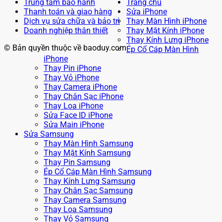
Trung tâm bảo hành
Trang chủ
Thanh toán và giao hàng
Sửa iPhone
Dịch vụ sửa chữa và bảo trì
Thay Màn Hình iPhone
Doanh nghiệp thân thiết
Thay Mặt Kính iPhone
Thay Kính Lưng iPhone
© Bản quyền thuộc về baoduy.com
Ép Cổ Cáp Màn Hình
iPhone
Thay Pin iPhone
Thay Vỏ iPhone
Thay Camera iPhone
Thay Chân Sạc iPhone
Thay Loa iPhone
Sửa Face ID iPhone
Sửa Main iPhone
Sửa Samsung
Thay Màn Hình Samsung
Thay Mặt Kính Samsung
Thay Pin Samsung
Ép Cổ Cáp Màn Hình Samsung
Thay Kính Lưng Samsung
Thay Chân Sạc Samsung
Thay Camera Samsung
Thay Loa Samsung
Thay Vỏ Samsung