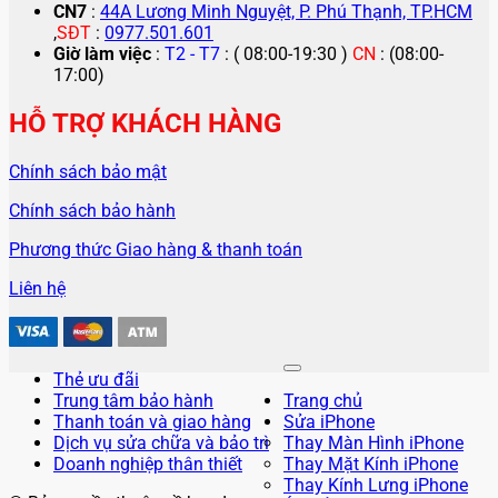
CN7
:
44A Lương Minh Nguyệt, P. Phú Thạnh, TP.HCM
,
SĐT
:
0977.501.601
Giờ làm việc
:
T2 - T7
: ( 08:00-19:30 )
CN
: (08:00-
17:00)
HỖ TRỢ KHÁCH HÀNG
Chính sách bảo mật
Chính sách bảo hành
Phương thức Giao hàng & thanh toán
Liên hệ
Thẻ ưu đãi
Trung tâm bảo hành
Trang chủ
Thanh toán và giao hàng
Sửa iPhone
Dịch vụ sửa chữa và bảo trì
Thay Màn Hình iPhone
Doanh nghiệp thân thiết
Thay Mặt Kính iPhone
Thay Kính Lưng iPhone