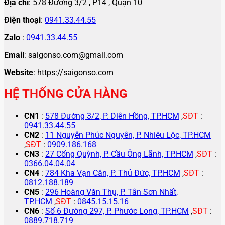
Địa chỉ
: 578 Đường 3/2 , P14 , Quận 10
Điện thoại
:
0941.33.44.55
Zalo
:
0941.33.44.55
Email
: saigonso.com@gmail.com
Website
: https://saigonso.com
HỆ THỐNG CỬA HÀNG
CN1
:
578 Đường 3/2, P. Diên Hồng, TP.HCM
,
SĐT
:
0941.33.44.55
CN2
:
11 Nguyễn Phúc Nguyên, P. Nhiêu Lộc, TP.HCM
,
SĐT
:
0909.186.168
CN3
:
27 Cống Quỳnh, P. Cầu Ông Lãnh, TP.HCM
,
SĐT
:
0366.04.04.04
CN4
:
784 Kha Vạn Cân, P. Thủ Đức, TP.HCM
,
SĐT
:
0812.188.189
CN5
:
296 Hoàng Văn Thụ, P. Tân Sơn Nhất,
TP.HCM
,
SĐT
:
0845.15.15.16
CN6
:
Số 6 Đường 297, P. Phước Long, TP.HCM
,
SĐT
:
0889.718.719