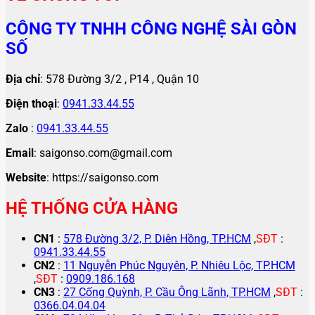
CÔNG TY TNHH CÔNG NGHỆ SÀI GÒN
SỐ
Địa chỉ
: 578 Đường 3/2 , P14 , Quận 10
Điện thoại
:
0941.33.44.55
Zalo
:
0941.33.44.55
Email
: saigonso.com@gmail.com
Website
: https://saigonso.com
HỆ THỐNG CỬA HÀNG
CN1
:
578 Đường 3/2, P. Diên Hồng, TP.HCM
,
SĐT
:
0941.33.44.55
CN2
:
11 Nguyễn Phúc Nguyên, P. Nhiêu Lộc, TP.HCM
,
SĐT
:
0909.186.168
CN3
:
27 Cống Quỳnh, P. Cầu Ông Lãnh, TP.HCM
,
SĐT
:
0366.04.04.04