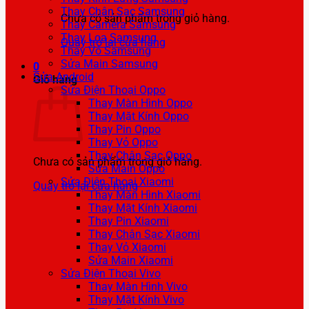
Thay Chân Sạc Samsung
Chưa có sản phẩm trong giỏ hàng.
Thay Camera Samsung
Thay Loa Samsung
Quay trở lại cửa hàng
Thay Vỏ Samsung
Sửa Main Samsung
0
Sửa Android
Giỏ hàng
Sửa Điện Thoại Oppo
Thay Màn Hình Oppo
Thay Mặt Kính Oppo
Thay Pin Oppo
Thay Vỏ Oppo
Thay Chân Sạc Oppo
Chưa có sản phẩm trong giỏ hàng.
Sửa Main Oppo
Sửa Điện Thoại Xiaomi
Quay trở lại cửa hàng
Thay Màn Hình Xiaomi
Thay Mặt Kính Xiaomi
Thay Pin Xiaomi
Thay Chân Sạc Xiaomi
Thay Vỏ Xiaomi
Sửa Main Xiaomi
Sửa Điện Thoại Vivo
Thay Màn Hình Vivo
Thay Mặt Kính Vivo