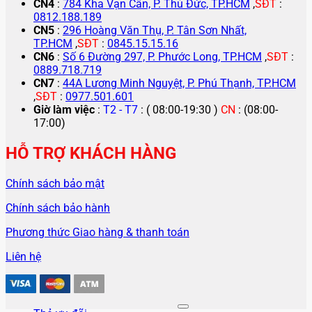
CN4
:
784 Kha Vạn Cân, P. Thủ Đức, TP.HCM
,
SĐT
:
0812.188.189
CN5
:
296 Hoàng Văn Thụ, P. Tân Sơn Nhất,
TP.HCM
,
SĐT
:
0845.15.15.16
CN6
:
Số 6 Đường 297, P. Phước Long, TP.HCM
,
SĐT
:
0889.718.719
CN7
:
44A Lương Minh Nguyệt, P. Phú Thạnh, TP.HCM
,
SĐT
:
0977.501.601
Giờ làm việc
:
T2 - T7
: ( 08:00-19:30 )
CN
: (08:00-
17:00)
HỖ TRỢ KHÁCH HÀNG
Chính sách bảo mật
Chính sách bảo hành
Phương thức Giao hàng & thanh toán
Liên hệ