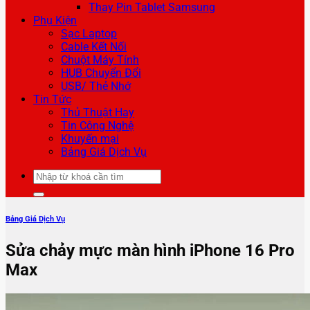
Thay Pin Tablet Samsung
Phụ Kiện
Sạc Laptop
Cable Kết Nối
Chuột Máy Tính
HUB Chuyển Đổi
USB/ Thẻ Nhớ
Tin Tức
Thủ Thuật Hay
Tin Công Nghệ
Khuyến mại
Bảng Giá Dịch Vụ
Tìm
kiếm:
Bảng Giá Dịch Vụ
Sửa chảy mực màn hình iPhone 16 Pro
Max