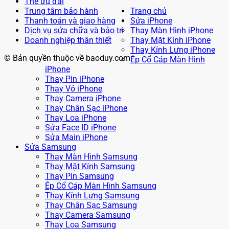
Thẻ ưu đãi
Trung tâm bảo hành
Trang chủ
Thanh toán và giao hàng
Sửa iPhone
Dịch vụ sửa chữa và bảo trì
Thay Màn Hình iPhone
Doanh nghiệp thân thiết
Thay Mặt Kính iPhone
Thay Kính Lưng iPhone
© Bản quyền thuộc về baoduy.com
Ép Cổ Cáp Màn Hình
iPhone
Thay Pin iPhone
Thay Vỏ iPhone
Thay Camera iPhone
Thay Chân Sạc iPhone
Thay Loa iPhone
Sửa Face ID iPhone
Sửa Main iPhone
Sửa Samsung
Thay Màn Hình Samsung
Thay Mặt Kính Samsung
Thay Pin Samsung
Ép Cổ Cáp Màn Hình Samsung
Thay Kính Lưng Samsung
Thay Chân Sạc Samsung
Thay Camera Samsung
Thay Loa Samsung