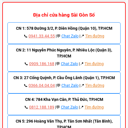
Địa chỉ cửa hàng Sài Gòn Số
CN 1: 578 Đường 3/2, P. Diên Hồng (Quận 10), TP.HCM
📞
0941.33.44.55
|💬
Chat Zalo
|📍
Tìm đường
CN 2: 11 Nguyễn Phúc Nguyên, P. Nhiêu Lộc (Quận 3),
TP.HCM
📞
0909.186.168
|💬
Chat Zalo
|📍
Tìm đường
CN 3: 27 Cống Quỳnh, P. Cầu Ông Lãnh (Quận 1), TP.HCM
📞
0366.04.04.04
|💬
Chat Zalo
|📍
Tìm đường
CN 4: 784 Kha Vạn Cân, P. Thủ Đức, TP.HCM
📞
0812.188.189
|💬
Chat Zalo
|📍
Tìm đường
CN 5: 296 Hoàng Văn Thụ, P. Tân Sơn Nhất (Tân Bình),
TP.HCM