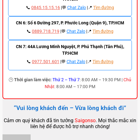
📞
0845.15.15.16
|💬
Chat Zalo
|📍
Tìm đường
CN 6: Số 6 Đường 297, P. Phước Long (Quận 9), TP.HCM
📞
0889.718.719
|💬
Chat Zalo
|📍
Tìm đường
CN 7: 44A Lương Minh Nguyệt, P. Phú Thạnh (Tân Phú),
TP.HCM
📞
0977.501.601
|💬
Chat Zalo
|📍
Tìm đường
🕒
Thời gian làm việc:
Thứ 2 – Thứ 7
: 8:00 AM – 19:30 PM |
Chủ
Nhật
: 8:00 AM – 17:00 PM
“Vui lòng khách đến – Vừa lòng khách đi”
Cảm ơn quý khách đã tin tưởng
Saigonso
. Mọi thắc mắc xin
liên hệ để được hỗ trợ nhanh chóng!