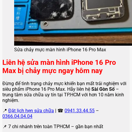
Sửa chảy mực màn hình iPhone 16 Pro Max
Liên hệ sửa màn hình iPhone 16 Pro
Max bị chảy mực ngay hôm nay
Đừng để tình trạng chảy mực khiến bạn mất trải nghiệm với
siêu phẩm iPhone 16 Pro Max. Hãy liên hệ
Sài Gòn Số
–
trung tâm sửa chữa uy tín tại TP.HCM với hơn 10 năm kinh
nghiệm.
📍
Đặt lịch hẹn sửa chữa
| ☎
0941.33.44.55
–
0366.04.04.04
📌 7 chi nhánh trên toàn TPHCM – gần bạn nhất