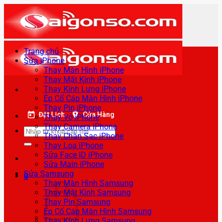
Bỏ
qua
nội
dung
Trang chủ
Sửa iPhone
Thay Màn Hình iPhone
Thay Mặt Kính iPhone
Thay Kính Lưng iPhone
Ép Cổ Cáp Màn Hình iPhone
Thay Pin iPhone
Đặt Lịch
Cửa Hàng
Thay Vỏ iPhone
Thay Camera iPhone
Tìm
Thay Chân Sạc iPhone
kiếm:
Thay Loa iPhone
Sửa Face ID iPhone
Sửa Main iPhone
Sửa Samsung
0
Thay Màn Hình Samsung
Thay Mặt Kính Samsung
Thay Pin Samsung
Ép Cổ Cáp Màn Hình Samsung
Thay Kính Lưng Samsung