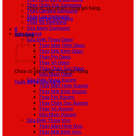
Thay Chân Sạc Samsung
Chưa có sản phẩm trong giỏ hàng.
Thay Camera Samsung
Thay Loa Samsung
Quay trở lại cửa hàng
Thay Vỏ Samsung
Sửa Main Samsung
0
Sửa Android
Giỏ hàng
Sửa Điện Thoại Oppo
Thay Màn Hình Oppo
Thay Mặt Kính Oppo
Thay Pin Oppo
Thay Vỏ Oppo
Thay Chân Sạc Oppo
Chưa có sản phẩm trong giỏ hàng.
Sửa Main Oppo
Sửa Điện Thoại Xiaomi
Quay trở lại cửa hàng
Thay Màn Hình Xiaomi
Thay Mặt Kính Xiaomi
Thay Pin Xiaomi
Thay Chân Sạc Xiaomi
Thay Vỏ Xiaomi
Sửa Main Xiaomi
Sửa Điện Thoại Vivo
Thay Màn Hình Vivo
Thay Mặt Kính Vivo