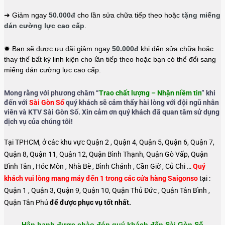
➜ Giảm ngay
50.000đ
cho lần sửa chữa tiếp theo hoặc
tặng miếng
dán cường lực cao cấp
.
✹ Bạn sẽ được ưu đãi giảm ngay
50.000đ
khi đến sửa chữa hoặc
thay thế bất kỳ linh kiện cho lần tiếp theo hoặc bạn có thể đổi sang
miếng dán cường lực cao cấp.
Mong rằng với phương châm “
Trao chất lượng – Nhận niềm tin
” khi
đến với
Sài Gòn Số
quý khách sẽ cảm thấy hài lòng với đội ngũ nhân
viên và KTV Sài Gòn Số. Xin cảm ơn quý khách đã quan tâm sử dụng
dịch vụ của chúng tôi!
Tại TPHCM, ở các khu vực Quận 2 , Quận 4, Quận 5, Quận 6, Quận 7,
Quận 8, Quận 11, Quận 12, Quận Bình Thạnh, Quận Gò Vấp, Quận
Bình Tân , Hóc Môn , Nhà Bè , Bình Chánh , Cần Giờ , Củ Chi …
Quý
khách vui lòng mang máy đến 1 trong các cửa hàng Saigonso
tại :
Quận 1 , Quận 3, Quận 9, Quận 10, Quận Thủ Đức , Quận Tân Bình ,
Quận Tân Phú
để được phục vụ tốt nhất.
Hân hạnh được chào đón quý khách đến Sài Gòn Số