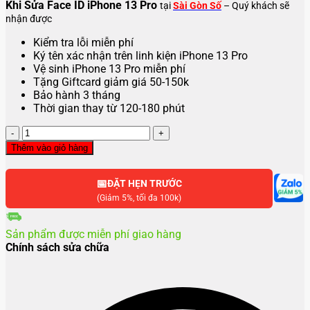
Khi Sửa Face ID iPhone 13 Pro
tại
Sài Gòn Số
– Quý khách sẽ
nhận được
Kiểm tra lỗi miễn phí
Ký tên xác nhận trên linh kiện iPhone 13 Pro
Vệ sinh iPhone 13 Pro miễn phí
Tặng Giftcard giảm giá 50-150k
Bảo hành 3 tháng
Thời gian thay từ 120-180 phút
Sửa
Face
Thêm vào giỏ hàng
iD
iPhone
📅
13
ĐẶT HẸN TRƯỚC
Pro
(Giảm 5%, tối đa 100k)
số
lượng
Sản phẩm được miễn phí giao hàng
Chính sách sửa chữa