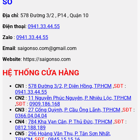
SỐ
Địa chỉ
: 578 Đường 3/2 , P14 , Quận 10
Điện thoại
:
0941.33.44.55
Zalo
:
0941.33.44.55
Email
: saigonso.com@gmail.com
Website
: https://saigonso.com
HỆ THỐNG CỬA HÀNG
CN1
:
578 Đường 3/2, P. Diên Hồng, TP.HCM
,
SĐT
:
0941.33.44.55
CN2
:
11 Nguyễn Phúc Nguyên, P. Nhiêu Lộc, TP.HCM
,
SĐT
:
0909.186.168
CN3
:
27 Cống Quỳnh, P. Cầu Ông Lãnh, TP.HCM
,
SĐT
:
0366.04.04.04
CN4
:
784 Kha Vạn Cân, P. Thủ Đức, TP.HCM
,
SĐT
:
0812.188.189
CN5
:
296 Hoàng Văn Thụ, P. Tân Sơn Nhất,
TP.HCM
,
SĐT
:
0845.15.15.16