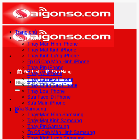
Bỏ
qua
nội
dung
Trang chủ
Sửa iPhone
Thay Màn Hình iPhone
Thay Mặt Kính iPhone
Thay Kính Lưng iPhone
Ép Cổ Cáp Màn Hình iPhone
Thay Pin iPhone
Đặt Lịch
Cửa Hàng
Thay Vỏ iPhone
Thay Camera iPhone
Tìm
Thay Chân Sạc iPhone
kiếm:
Thay Loa iPhone
Sửa Face ID iPhone
Sửa Main iPhone
Sửa Samsung
0
Thay Màn Hình Samsung
Thay Mặt Kính Samsung
Thay Pin Samsung
Ép Cổ Cáp Màn Hình Samsung
Thay Kính Lưng Samsung