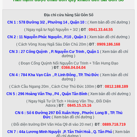
Địa chỉ cửa hàng Sài Gòn Số
CN 1 :
578 Đường 3/2 , Phường 14 , Quận 10
:
( Xem bản đồ chỉ đường )
( Ngay ngã tư Ngô Nguyền + 3/2 )
ĐT
:
0941.33.44.55
CN 2 :
11 Nguyễn Phúc Nguyên , P.10 , Quận 3
( Xem bản đồ chỉ đường )
( Cách Vòng Xoay Ngã Sáu Dân Chủ 20m )
ĐT
:
0909.186.168
CN 3 :
27 Cống Quỳnh , P. Nguyễn Cư Trinh , Quận 1
( Xem bản đồ chỉ
đường )
( Đoạn Cống Quỳnh Nối Nguyễn Cư Trinh + Trần Hưng Đạo
)
ĐT
:
0366.04.04.04
CN 4 :
784 Kha Vạn Cân , P. Linh Đông , TP. Thủ Đức
( Xem bản đồ chỉ
đường )
( Cách Cầu Ngang 20m , Cách Chợ Thủ Đức 100m )
ĐT
:
0812.188.189
CN 5 :
296 Hoàng Văn Thụ , P4 , Quận Tân Bình
( Xem bản đồ chỉ đường )
( Ngay Ngã Tư Út Tịch + Hoàng Văn Thụ , Đối Diện
Adora )
ĐT
:
0845.15.15.16
CN 6 :
Số 6 Đường 297 Đỗ Xuân Hợp , Phước Long B , TP. Thủ
Đức
( Xem bản đồ chỉ đường )
( Đối diện trường ĐH Văn Hóa Q9 đi vào 20 met )
ĐT
:
0889.718.719
CN 7 :
44a Lương Minh Nguyệt ,P. Tân Thới Hoà , Q. Tân Phú
( Xem bản
đồ chỉ đường )