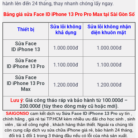
hành lên đến 24 tháng, thay nhanh chóng lấy ngay.
Bảng giá sửa Face ID iPhone 13 Pro Pro Max tại Sài Gòn Số
Sửa lỗi không
Sửa lỗi không nhận
Thiết bị
khả dụng
diện khuôn mặt
Sửa Face
1.000.000đ
1.000.000đ
ID
iPhone 13
Sửa Face
1.100.000đ
1.100.000đ
ID
iPhone 13 Pro
Sửa Face
ID
iPhone 13 Pro
1.200.000đ
1.200.000đ
Max
Lưu ý
: Giá công tháo ráp và bảo hành từ 100.000đ –
200.000đ (tùy theo dòng máy cũ hoặc mới).
SAIGONSO
cam kết dịch vụ
Sửa Face ID iPhone 13 Pro
uy tín ,
chính hãng , giá rẻ tại TP.HCM kèm nhiều ưu đãi cho học sinh , sinh
viên , tài xế công nghệ , khách hàng thân thiết. Ngoài ra chúng tôi
còn cung cấp dịch vụ sửa chữa iPhone giá rẻ, bảo hành 24 tháng,
đổi trả 1 đổi 1 trong 3 tháng đầu nếu có lỗi của nhà sản xuất.