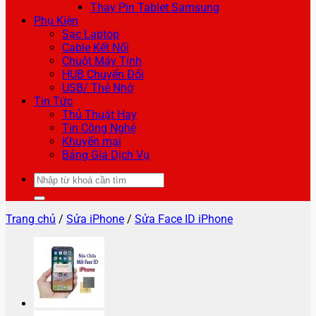
Thay Pin Tablet Samsung
Phụ Kiện
Sạc Laptop
Cable Kết Nối
Chuột Máy Tính
HUB Chuyển Đổi
USB/ Thẻ Nhớ
Tin Tức
Thủ Thuật Hay
Tin Công Nghệ
Khuyến mại
Bảng Giá Dịch Vụ
Tìm
kiếm:
Trang chủ
/
Sửa iPhone
/
Sửa Face ID iPhone