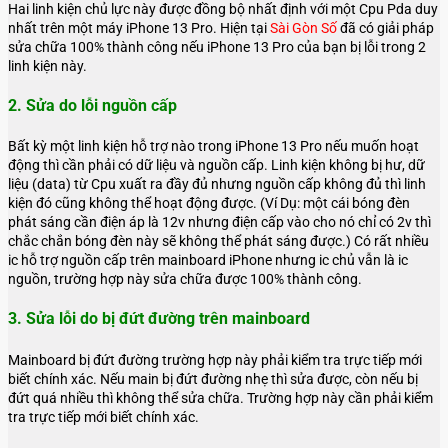
Hai linh kiện chủ lực này được đồng bộ nhất định với một Cpu Pda duy
nhất trên một máy iPhone 13 Pro. Hiện tại
Sài Gòn Số
đã có giải pháp
sửa chữa 100% thành công nếu iPhone 13 Pro của bạn bị lỗi trong 2
linh kiện này.
2. Sửa do lỗi nguồn cấp
Bất kỳ một linh kiện hỗ trợ nào trong iPhone 13 Pro nếu muốn hoạt
động thì cần phải có dữ liệu và nguồn cấp. Linh kiện không bị hư, dữ
liệu (data) từ Cpu xuất ra đầy đủ nhưng nguồn cấp không đủ thì linh
kiện đó cũng không thể hoạt động được. (Ví Dụ: một cái bóng đèn
phát sáng cần điện áp là 12v nhưng điện cấp vào cho nó chỉ có 2v thì
chắc chắn bóng đèn này sẽ không thể phát sáng được.) Có rất nhiều
ic hỗ trợ nguồn cấp trên mainboard iPhone nhưng ic chủ vẫn là ic
nguồn, trường hợp này sửa chữa được 100% thành công.
3. Sửa lỗi do bị đứt đường trên mainboard
Mainboard bị đứt đường trường hợp này phải kiểm tra trực tiếp mới
biết chính xác. Nếu main bị đứt đường nhẹ thì sửa được, còn nếu bị
đứt quá nhiều thì không thể sửa chữa. Trường hợp này cần phải kiểm
tra trực tiếp mới biết chính xác.