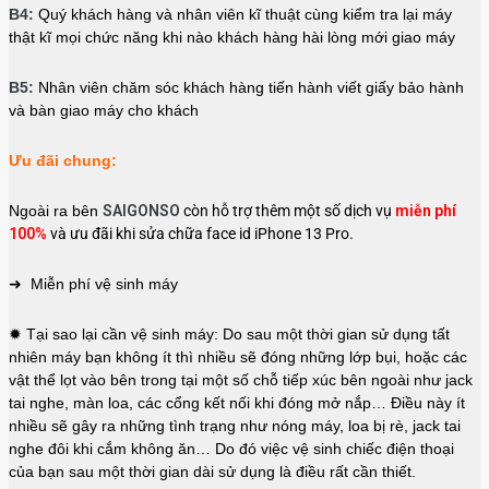
B4:
Quý khách hàng và nhân viên kĩ thuật cùng kiểm tra lại máy
thật kĩ mọi chức năng khi nào khách hàng hài lòng mới giao máy
B5:
Nhân viên chăm sóc khách hàng tiến hành viết giấy bảo hành
và bàn giao máy cho khách
Ưu đãi chung:
Ngoài ra bên
SAIGONSO
còn hỗ trợ thêm một số dịch vụ
miễn phí
100%
và ưu đãi khi sửa chữa face id iPhone 13 Pro.
➜ Miễn phí vệ sinh máy
✹ Tại sao lại cần vệ sinh máy: Do sau một thời gian sử dụng tất
nhiên máy bạn không ít thì nhiều sẽ đóng những lớp bụi, hoặc các
vật thể lọt vào bên trong tại một số chỗ tiếp xúc bên ngoài như jack
tai nghe, màn loa, các cổng kết nối khi đóng mở nắp… Điều này ít
nhiều sẽ gây ra những tình trạng như nóng máy, loa bị rè, jack tai
nghe đôi khi cắm không ăn… Do đó việc vệ sinh chiếc điện thoại
của bạn sau một thời gian dài sử dụng là điều rất cần thiết.