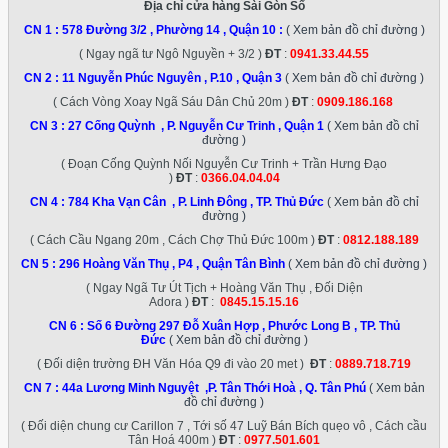
Địa chỉ cửa hàng Sài Gòn Số
CN 1 :
578 Đường 3/2 , Phường 14 , Quận 10
:
( Xem bản đồ chỉ đường )
( Ngay ngã tư Ngô Nguyền + 3/2 )
ĐT
:
0941.33.44.55
CN 2 :
11 Nguyễn Phúc Nguyên , P.10 , Quận 3
( Xem bản đồ chỉ đường )
( Cách Vòng Xoay Ngã Sáu Dân Chủ 20m )
ĐT
:
0909.186.168
CN 3 :
27 Cống Quỳnh , P. Nguyễn Cư Trinh , Quận 1
( Xem bản đồ chỉ
đường )
( Đoạn Cống Quỳnh Nối Nguyễn Cư Trinh + Trần Hưng Đạo
)
ĐT
:
0366.04.04.04
CN 4 :
784 Kha Vạn Cân , P. Linh Đông , TP. Thủ Đức
( Xem bản đồ chỉ
đường )
( Cách Cầu Ngang 20m , Cách Chợ Thủ Đức 100m )
ĐT
:
0812.188.189
CN 5 :
296 Hoàng Văn Thụ , P4 , Quận Tân Bình
( Xem bản đồ chỉ đường )
( Ngay Ngã Tư Út Tịch + Hoàng Văn Thụ , Đối Diện
Adora )
ĐT
:
0845.15.15.16
CN 6 :
Số 6 Đường 297 Đỗ Xuân Hợp , Phước Long B , TP. Thủ
Đức
( Xem bản đồ chỉ đường )
( Đối diện trường ĐH Văn Hóa Q9 đi vào 20 met )
ĐT
:
0889.718.719
CN 7 :
44a Lương Minh Nguyệt ,P. Tân Thới Hoà , Q. Tân Phú
( Xem bản
đồ chỉ đường )
( Đối diện chung cư Carillon 7 , Tới số 47 Luỹ Bán Bích quẹo vô , Cách cầu
Tân Hoá 400m )
ĐT
:
0977.501.601