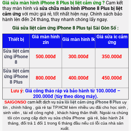
Giá sửa màn hình iPhone 8 Plus bị liệt cảm ứng ?
Cam kết
thay màn hình và
sửa chữa
màn hình iPhone 8 Plus bị liệt
cảm ứng
với mức giá rẻ, tốt nhất hiện nay. Chính sách bảo
hành lên đến 24 tháng, thay nhanh chóng lấy ngay.
Giá sửa liệt cảm ứng iPhone 8 Plus tại Sài Gòn Số :
Giá màn hình
Giá sửa ic cảm
Thiết bị
Giá màn hình lk
zin
ứng
Sửa liệt cảm
ứng iPhone
500.000đ
300.000đ
350.000đ
8
Sửa liệt cảm
ứng iPhone
800.000đ
400.000đ
450.000đ
8 Plus
Lưu ý
:
Giá công tháo ráp và bảo hành từ 100.000đ –
200.000đ (tùy theo dòng máy).
SAIGONSO
cam kết dịch vụ
sửa lỗi liệt cảm ứng iPhone 8 Plus
uy
tín , chính hãng , giá rẻ tại TP.HCM kèm nhiều ưu đãi cho học sinh ,
sinh viên , tài xế công nghệ , khách hàng thân thiết. Ngoài ra chúng
tôi còn cung cấp dịch vụ sửa chữa iPhone giá rẻ, bảo hành 24
tháng, đổi trả 1 đổi 1 trong 6 tháng đầu nếu có lỗi của nhà sản
xuất.