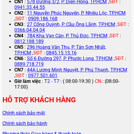
CN1
:
578 Đường 3/2, P. Diên Hồng, TP.HCM
,
SĐT
:
0941.33.44.55
CN2
:
11 Nguyễn Phúc Nguyên, P. Nhiêu Lộc, TP.HCM
,
SĐT
:
0909.186.168
CN3
:
27 Cống Quỳnh, P. Cầu Ông Lãnh, TP.HCM
,
SĐT
:
0366.04.04.04
CN4
:
784 Kha Vạn Cân, P. Thủ Đức, TP.HCM
,
SĐT
:
0812.188.189
CN5
:
296 Hoàng Văn Thụ, P. Tân Sơn Nhất,
TP.HCM
,
SĐT
:
0845.15.15.16
CN6
:
Số 6 Đường 297, P. Phước Long, TP.HCM
,
SĐT
:
0889.718.719
CN7
:
44A Lương Minh Nguyệt, P. Phú Thạnh, TP.HCM
,
SĐT
:
0977.501.601
Giờ làm việc
:
T2 - T7
: ( 08:00-19:30 )
CN
: (08:00-
17:00)
HỖ TRỢ KHÁCH HÀNG
Chính sách bảo mật
Chính sách bảo hành
Phương thức Giao hàng & thanh toán