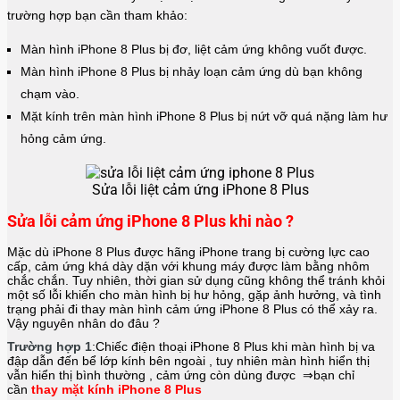
trường hợp bạn cần tham khảo:
Màn hình iPhone 8 Plus bị đơ, liệt cảm ứng không vuốt được.
Màn hình iPhone 8 Plus bị nhảy loạn cảm ứng dù bạn không
chạm vào.
Mặt kính trên màn hình iPhone 8 Plus bị nứt vỡ quá nặng làm hư
hỏng cảm ứng.
Sửa lỗi liệt cảm ứng iPhone 8 Plus
Sửa lỗi cảm ứng iPhone 8 Plus khi nào ?
Mặc dù iPhone 8 Plus được hãng
iPhone
trang bị cường lực cao
cấp, cảm ứng khá dày dặn với khung máy được làm bằng nhôm
chắc chắn. Tuy nhiên, thời gian sử dụng cũng không thể tránh khỏi
một số lỗi khiến cho màn hình bị hư hỏng, gặp ảnh hưởng, và tình
trạng phải đi thay màn hình cảm ứng iPhone 8 Plus có thể xảy ra.
Vậy nguyên nhân do đâu ?
Trường hợp 1
:Chiếc điện thoại
iPhone 8 Plus
khi màn hình bị va
đập dẫn đến bể lớp kính bên ngoài , tuy nhiên màn hình hiển thị
vẫn hiển thị bình thường , cảm ứng còn dùng được ⇒bạn chỉ
cần
thay mặt kính iPhone 8 Plus