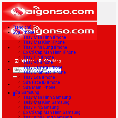
Bỏ
qua
nội
dung
Trang chủ
Sửa iPhone
Thay Màn Hình iPhone
Thay Mặt Kính iPhone
Thay Kính Lưng iPhone
Ép Cổ Cáp Màn Hình iPhone
Thay Pin iPhone
Đặt Lịch
Cửa Hàng
Thay Vỏ iPhone
Thay Camera iPhone
Tìm
Thay Chân Sạc iPhone
kiếm:
Thay Loa iPhone
Sửa Face ID iPhone
Sửa Main iPhone
Sửa Samsung
0
Thay Màn Hình Samsung
Thay Mặt Kính Samsung
Thay Pin Samsung
Ép Cổ Cáp Màn Hình Samsung
Thay Kính Lưng Samsung