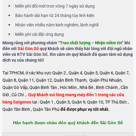
Miễn phí đổi mới tron vòng 7 ngày sử dụng
Bảo hành dài hạn từ 24 tháng tùy linh kiện
Nhân viên nhiều năm kinh nghiệm, lành nghề
Miễn phí cài đặt ứng dụng
Mong rằng với phương châm “
Trao chất lượng – Nhận niềm tin
” khi
đến với
Sài Gòn Số
quý khách sẽ cảm thấy hài lòng với đội ngũ nhân
viên và KTV Sài Gòn Số. Xin cảm ơn quý khách đã quan tâm sử dụng
dịch vụ của chúng tôi!
Tại TPHCM, ở các khu vực Quận 2 , Quận 4, Quận 5, Quận 6, Quận 7,
Quận 8, Quận 11, Quận 12, Quận Bình Thạnh, Quận Phú Nhuận,
Quận Gò Vấp, Quận Bình Tân , Hóc Môn , Nhà Bè , Bình Chánh , Cần
Giờ , Củ Chi …
Quý khách vui lòng mang máy đến 1 trong các cửa
hàng Saigonso
tại : Quận 1 , Quận 3, Quận 9, Quận 10, TP Thủ Đức ,
Quận Tân Bình , Quận Tân Phú
để được phục vụ tốt nhất.
Hân hạnh được chào đón quý khách đến Sài Gòn Số