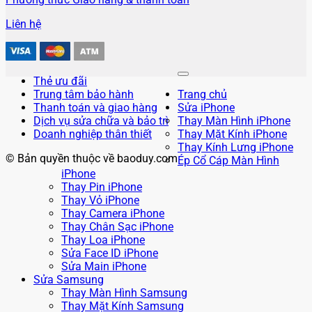
Liên hệ
Thẻ ưu đãi
Trung tâm bảo hành
Trang chủ
Thanh toán và giao hàng
Sửa iPhone
Dịch vụ sửa chữa và bảo trì
Thay Màn Hình iPhone
Doanh nghiệp thân thiết
Thay Mặt Kính iPhone
Thay Kính Lưng iPhone
© Bản quyền thuộc về baoduy.com
Ép Cổ Cáp Màn Hình
iPhone
Thay Pin iPhone
Thay Vỏ iPhone
Thay Camera iPhone
Thay Chân Sạc iPhone
Thay Loa iPhone
Sửa Face ID iPhone
Sửa Main iPhone
Sửa Samsung
Thay Màn Hình Samsung
Thay Mặt Kính Samsung