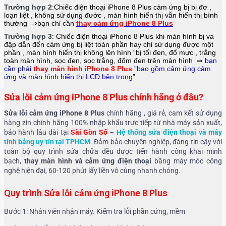
Trường hợp 2
:Chiếc điện thoại
iPhone 8 Plus
cảm ứng bị bị đơ ,
loạn liệt , không sử dụng đước , màn hình hiển thị vẫn hiển thị bình
thường ⇒bạn chỉ cần
thay cảm ứng iPhone 8 Plus
Trường hợp 3
: Chiếc điện thoại
iPhone 8 Plus
khi màn hình bị va
đập dẫn đến cảm ứng bị liệt toàn phần hay chỉ sử dụng được một
phần , màn hình hiển thị không lên hình “bị tối đen, đổ mực , trắng
toàn màn hình, sọc đen, sọc trắng, đốm đen trên màn hình ⇒
bạn
cần phải
thay màn hình iPhone 8 Plus
”bao gồm cảm ứng cảm
ứng và màn hình hiển thị LCD bên
tron
g
”.
Sửa lỗi cảm ứng iPhone 8 Plus chính hãng ở đâu?
Sửa lỗi cảm ứng iPhone 8 Plus
chính hãng , giá rẻ, cam kết sử dụng
hàng zin chính hãng 100% nhập khẩu trực tiếp từ nhà máy sản xuất,
bảo hành lâu dài tại
Sài Gòn Số
–
Hệ thống sửa điện thoại và máy
tính bảng uy tín tại TPHCM
. Đảm bảo chuyên nghiệp, đáng tin cậy với
toàn bộ quy trình sửa chữa đều được tiến hành công khai minh
bạch,
thay màn hình và cảm ứng điện thoại
bằng máy móc công
nghệ hiện đại, 60-120 phút lấy liền vô cùng nhanh chóng.
Quy trình Sửa lỗi cảm ứng iPhone 8 Plus
Bước 1: Nhân viên nhận máy. Kiểm tra lỗi phần cứng, mềm