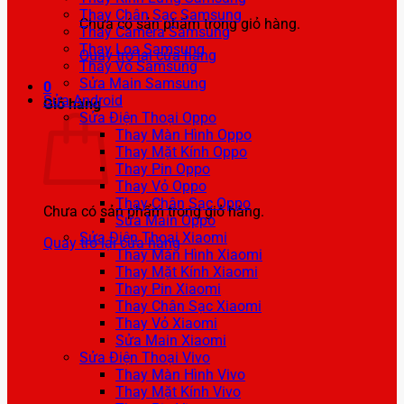
Thay Chân Sạc Samsung
Chưa có sản phẩm trong giỏ hàng.
Thay Camera Samsung
Thay Loa Samsung
Quay trở lại cửa hàng
Thay Vỏ Samsung
Sửa Main Samsung
0
Sửa Android
Giỏ hàng
Sửa Điện Thoại Oppo
Thay Màn Hình Oppo
Thay Mặt Kính Oppo
Thay Pin Oppo
Thay Vỏ Oppo
Thay Chân Sạc Oppo
Chưa có sản phẩm trong giỏ hàng.
Sửa Main Oppo
Sửa Điện Thoại Xiaomi
Quay trở lại cửa hàng
Thay Màn Hình Xiaomi
Thay Mặt Kính Xiaomi
Thay Pin Xiaomi
Thay Chân Sạc Xiaomi
Thay Vỏ Xiaomi
Sửa Main Xiaomi
Sửa Điện Thoại Vivo
Thay Màn Hình Vivo
Thay Mặt Kính Vivo