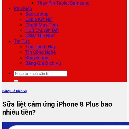
Thay Pin Tablet Samsung
Phụ Kiện
Sạc Laptop
Cable Kết Nối
Chuột Máy Tính
HUB Chuyển Đổi
USB/ Thẻ Nhớ
Tin Tức
Thủ Thuật Hay
Tin Công Nghệ
Khuyến mại
Bảng Giá Dịch Vụ
Tìm
kiếm:
Bảng Giá Dịch Vụ
Sữa liệt cảm ứng iPhone 8 Plus bao
nhiêu tiền?