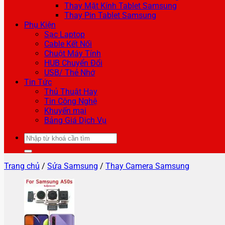
Thay Mặt Kính Tablet Samsung
Thay Pin Tablet Samsung
Phụ Kiện
Sạc Laptop
Cable Kết Nối
Chuột Máy Tính
HUB Chuyển Đổi
USB/ Thẻ Nhớ
Tin Tức
Thủ Thuật Hay
Tin Công Nghệ
Khuyến mại
Bảng Giá Dịch Vụ
Tìm
kiếm:
Trang chủ
/
Sửa Samsung
/
Thay Camera Samsung