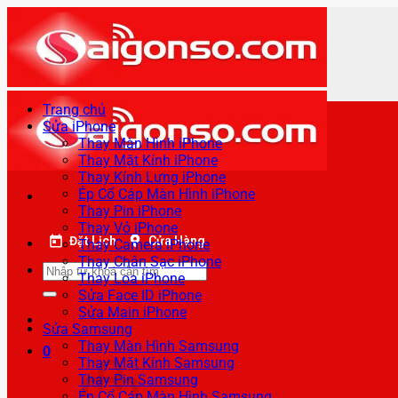
Bỏ
qua
nội
dung
Trang chủ
Sửa iPhone
Thay Màn Hình iPhone
Thay Mặt Kính iPhone
Thay Kính Lưng iPhone
Ép Cổ Cáp Màn Hình iPhone
Thay Pin iPhone
Thay Vỏ iPhone
Đặt Lịch
Cửa Hàng
Thay Camera iPhone
Thay Chân Sạc iPhone
Tìm
Thay Loa iPhone
kiếm:
Sửa Face ID iPhone
Sửa Main iPhone
Sửa Samsung
Thay Màn Hình Samsung
0
Thay Mặt Kính Samsung
Thay Pin Samsung
Ép Cổ Cáp Màn Hình Samsung