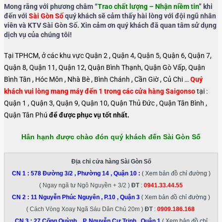
Mong rằng với phương châm “
Trao chất lượng – Nhận niềm tin
” khi
đến với
Sài Gòn Số
quý khách sẽ cảm thấy hài lòng với đội ngũ nhân
viên và KTV Sài Gòn Số. Xin cảm ơn quý khách đã quan tâm sử dụng
dịch vụ của chúng tôi!
Tại TPHCM, ở các khu vực Quận 2 , Quận 4, Quận 5, Quận 6, Quận 7,
Quận 8, Quận 11, Quận 12, Quận Bình Thạnh, Quận Gò Vấp, Quận
Bình Tân , Hóc Môn , Nhà Bè , Bình Chánh , Cần Giờ , Củ Chi …
Quý
khách vui lòng mang máy đến 1 trong các cửa hàng Saigonso
tại :
Quận 1 , Quận 3, Quận 9, Quận 10, Quận Thủ Đức , Quận Tân Bình ,
Quận Tân Phú
để được phục vụ tốt nhất.
Hân hạnh được chào đón quý khách đến Sài Gòn Số
Địa chỉ cửa hàng Sài Gòn Số
CN 1 :
578 Đường 3/2 , Phường 14 , Quận 10
:
( Xem bản đồ chỉ đường )
( Ngay ngã tư Ngô Nguyền + 3/2 )
ĐT
:
0941.33.44.55
CN 2 :
11 Nguyễn Phúc Nguyên , P.10 , Quận 3
( Xem bản đồ chỉ đường )
( Cách Vòng Xoay Ngã Sáu Dân Chủ 20m )
ĐT
:
0909.186.168
CN 3 :
27 Cống Quỳnh , P. Nguyễn Cư Trinh , Quận 1
( Xem bản đồ chỉ