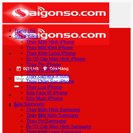
Bỏ
qua
nội
dung
Trang chủ
Sửa iPhone
Thay Màn Hình iPhone
Thay Mặt Kính iPhone
Thay Kính Lưng iPhone
Ép Cổ Cáp Màn Hình iPhone
Thay Pin iPhone
Đặt Lịch
Cửa Hàng
Thay Vỏ iPhone
Thay Camera iPhone
Tìm
Thay Chân Sạc iPhone
kiếm:
Thay Loa iPhone
Sửa Face ID iPhone
Sửa Main iPhone
Sửa Samsung
0
Thay Màn Hình Samsung
Thay Mặt Kính Samsung
Thay Pin Samsung
Ép Cổ Cáp Màn Hình Samsung
Thay Kính Lưng Samsung