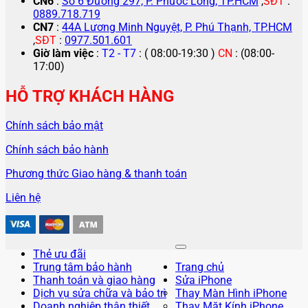
CN6
:
Số 6 Đường 297, P. Phước Long, TP.HCM
,
SĐT
:
0889.718.719
CN7
:
44A Lương Minh Nguyệt, P. Phú Thạnh, TP.HCM
,
SĐT
:
0977.501.601
Giờ làm việc
:
T2 - T7
: ( 08:00-19:30 )
CN
: (08:00-
17:00)
HỖ TRỢ KHÁCH HÀNG
Chính sách bảo mật
Chính sách bảo hành
Phương thức Giao hàng & thanh toán
Liên hệ
Thẻ ưu đãi
Trung tâm bảo hành
Trang chủ
Thanh toán và giao hàng
Sửa iPhone
Dịch vụ sửa chữa và bảo trì
Thay Màn Hình iPhone
Doanh nghiệp thân thiết
Thay Mặt Kính iPhone