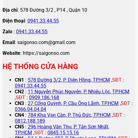
Địa chỉ
: 578 Đường 3/2 , P14 , Quận 10
Điện thoại
:
0941.33.44.55
Zalo
:
0941.33.44.55
Email
: saigonso.com@gmail.com
Website
: https://saigonso.com
HỆ THỐNG CỬA HÀNG
CN1
:
578 Đường 3/2, P. Diên Hồng, TP.HCM
,
SĐT
:
0941.33.44.55
CN2
:
11 Nguyễn Phúc Nguyên, P. Nhiêu Lộc, TP.HCM
,
SĐT
:
0909.186.168
CN3
:
27 Cống Quỳnh, P. Cầu Ông Lãnh, TP.HCM
,
SĐT
:
0366.04.04.04
CN4
:
784 Kha Vạn Cân, P. Thủ Đức, TP.HCM
,
SĐT
:
0812.188.189
CN5
:
296 Hoàng Văn Thụ, P. Tân Sơn Nhất,
TP.HCM
,
SĐT
:
0845.15.15.16