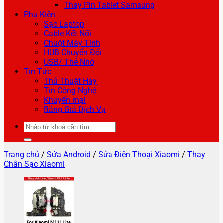
Thay Pin Tablet Samsung
Phụ Kiện
Sạc Laptop
Cable Kết Nối
Chuột Máy Tính
HUB Chuyển Đổi
USB/ Thẻ Nhớ
Tin Tức
Thủ Thuật Hay
Tin Công Nghệ
Khuyến mại
Bảng Giá Dịch Vụ
Tìm
kiếm:
Trang chủ
/
Sửa Android
/
Sửa Điện Thoại Xiaomi
/
Thay
Chân Sạc Xiaomi