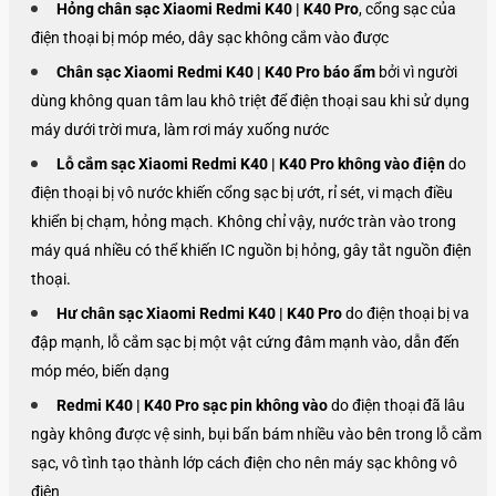
Hỏng chân sạc Xiaomi
Redmi K40 | K40 Pro
, cổng sạc của
điện thoại bị móp méo, dây sạc không cắm vào được
Chân sạc Xiaomi
Redmi K40 | K40 Pro
báo ẩm
bởi vì người
dùng không quan tâm lau khô triệt để điện thoại sau khi sử dụng
máy dưới trời mưa, làm rơi máy xuống nước
Lỗ cắm sạc Xiaomi
Redmi K40 | K40 Pro
không vào điện
do
điện thoại bị vô nước khiến cổng sạc bị ướt, rỉ sét, vi mạch điều
khiển bị chạm, hỏng mạch. Không chỉ vậy, nước tràn vào trong
máy quá nhiều có thể khiến IC nguồn bị hỏng, gây tắt nguồn điện
.
thoại
Hư chân sạc Xiaomi
Redmi K40 | K40 Pro
do điện thoại bị va
đập mạnh, lỗ cắm sạc bị một vật cứng đâm mạnh vào, dẫn đến
móp méo, biến dạng
Redmi K40 | K40 Pro
sạc pin không vào
do điện thoại đã lâu
ngày không được vệ sinh, bụi bẩn bám nhiều vào bên trong lỗ cắm
sạc, vô tình tạo thành lớp cách điện cho nên máy sạc không vô
điện