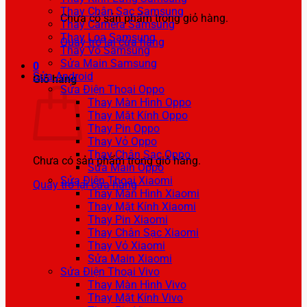
Thay Chân Sạc Samsung
Chưa có sản phẩm trong giỏ hàng.
Thay Camera Samsung
Thay Loa Samsung
Quay trở lại cửa hàng
Thay Vỏ Samsung
Sửa Main Samsung
0
Sửa Android
Giỏ hàng
Sửa Điện Thoại Oppo
Thay Màn Hình Oppo
Thay Mặt Kính Oppo
Thay Pin Oppo
Thay Vỏ Oppo
Thay Chân Sạc Oppo
Chưa có sản phẩm trong giỏ hàng.
Sửa Main Oppo
Sửa Điện Thoại Xiaomi
Quay trở lại cửa hàng
Thay Màn Hình Xiaomi
Thay Mặt Kính Xiaomi
Thay Pin Xiaomi
Thay Chân Sạc Xiaomi
Thay Vỏ Xiaomi
Sửa Main Xiaomi
Sửa Điện Thoại Vivo
Thay Màn Hình Vivo
Thay Mặt Kính Vivo