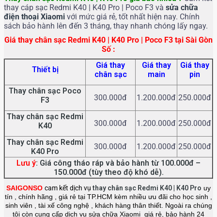
thay cáp sạc Redmi K40 | K40 Pro | Poco F3 và
sửa chữa
điện thoại Xiaomi
với mức giá rẻ, tốt nhất hiện nay. Chính
sách bảo hành lên đến 3 tháng, thay nhanh chóng lấy ngay.
Giá thay chân sạc Redmi K40 | K40 Pro | Poco F3 tại Sài Gòn
Số :
Giá thay
Giá thay
Giá thay
Thiết bị
chân sạc
main
pin
Thay chân sạc
Poco
300.000đ
1.200.000đ
250.000đ
F3
Thay chân sạc
Redmi
300.000đ
1.200.000đ
250.000đ
K40
Thay chân sạc Redmi
300.000đ
1.200.000đ
250.000đ
K40 Pro
Lưu ý
: Giá công tháo ráp và bảo hành từ 100.000đ –
150.000đ (tùy theo độ khó dễ).
SAIGONSO
cam kết dịch vụ
thay chân sạc
Redmi K40 | K40 Pro
uy
tín , chính hãng , giá rẻ tại TP.HCM kèm nhiều ưu đãi cho học sinh ,
sinh viên , tài xế công nghệ , khách hàng thân thiết. Ngoài ra chúng
tôi còn cung cấp dịch vụ sửa chữa Xiaomi giá rẻ, bảo hành 24