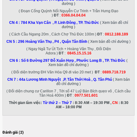
đường )
( Đoạn Cống Quỳnh Nối Nguyễn Cư Trinh + Trần Hưng Đạo
)
ĐT
:
0366.04.04.04
CN 4 :
784 Kha Vạn Cân , P. Linh Đông , TP. Thủ Đức
( Xem bản đồ chỉ
đường )
( Cách Cầu Ngang 20m , Cách Chợ Thủ Đức 100m )
ĐT
:
0812.188.189
CN 5 :
296 Hoàng Văn Thụ , P4 , Quận Tân Bình
( Xem bản đồ chỉ đường )
( Ngay Ngã Tư Út Tịch + Hoàng Văn Thụ , Đối Diện
Adora )
ĐT
:
0845.15.15.16
CN 6 :
Số 6 Đường 297 Đỗ Xuân Hợp , Phước Long B , TP. Thủ Đức
(
Xem bản đồ chỉ đường )
( Đối diện trường ĐH Văn Hóa Q9 đi vào 20 met )
ĐT
:
0889.718.719
CN 7 :
44a Lương Minh Nguyệt ,P. Tân Thới Hoà , Q. Tân Phú
( Xem bản
đồ chỉ đường )
( Đối diện chung cư Carillon 7 , Tới số 47 Luỹ Bán Bích quẹo vô , Cách cầu
Tân Hoá 400m )
ĐT
:
0977.501.601
Thời gian làm việc:
Từ thứ 2 – Thứ 7
: 8:30 AM – 19:30 PM ,
CN
: 8:30
AM – 18:00 PM
Đánh giá (2)