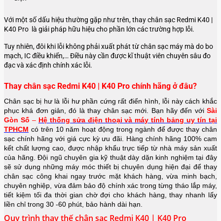
Với một số dấu hiệu thường gặp như trên, thay chân sạc Redmi K40 |
K40 Pro là giải pháp hữu hiệu cho phần lớn các trường hợp lỗi.
Tuy nhiên, đôi khi lỗi không phải xuất phát từ chân sạc máy mà do bo
mạch, IC điều khiển,… Điều này cần được kĩ thuật viên chuyên sâu đo
đạc và xác định chính xác lỗi.
Thay chân sạc Redmi K40 | K40 Pro chính hãng ở đâu?
Chân sạc bị hư là lỗi hư phần cứng rất điển hình, lỗi này cách khắc
phục khá đơn giản, đó là thay chân sạc mới. Bạn hãy đến với
Sài
Gòn Số
–
Hệ thống sửa điện thoại và máy tính bảng uy tín tại
TPHCM
có trên 10 năm hoạt động trong ngành để được thay chân
sạc chính hãng với giá cực kỳ ưu đãi. Hàng chính hãng 100% cam
kết chất lượng cao, được nhập khẩu trực tiếp từ nhà máy sản xuất
của hãng. Đội ngũ chuyên gia kỹ thuật dày dặn kinh nghiệm tại đây
sẽ sử dụng những máy móc thiết bị chuyên dụng hiện đại để thay
chân sạc công khai ngay trước mặt khách hàng, vừa minh bạch,
chuyên nghiệp, vừa đảm bảo độ chính xác trong từng tháo lắp máy,
tiết kiệm tối đa thời gian chờ đợi cho khách hàng, thay nhanh lấy
liền chỉ trong 30 -60 phút, bảo hành dài hạn.
Quy trình thay thế chân sạc Redmi K40 | K40 Pro