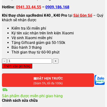
Hotline
:
0941.33.44.55
–
0909.186.168
Khi thay chân sạcRedmi K40 , K40 Pro
tại
Sài Gòn Số
– Quý
khách sẽ nhận được
Kiểm tra lỗi miễn phí
Ký tên xác nhận trên linh kiện Xiaomi
Vệ sinh Xiaomi miễn phí
Tặng Giftcard giảm giá 50-150k
Bảo hành 3 tháng
Thời gian thay từ 60-90 phút
Thay
chân
Thêm vào giỏ hàng
sạc
Redmi
📅
K40
ĐẶT HẸN TRƯỚC
,
(Giảm 5%, tối đa 100k)
K40
Pro
Sản phẩm được miễn phí giao hàng
số
Chính sách sửa chữa
lượng