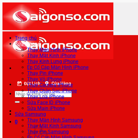
Bỏ
qua
nội
dung
Trang chủ
Sửa iPhone
Thay Màn Hình iPhone
Thay Mặt Kính iPhone
Thay Kính Lưng iPhone
Ép Cổ Cáp Màn Hình iPhone
Thay Pin iPhone
Thay Vỏ iPhone
Đặt Lịch
Cửa Hàng
Thay Camera iPhone
Thay Chân Sạc iPhone
Tìm
Thay Loa iPhone
kiếm:
Sửa Face ID iPhone
Sửa Main iPhone
Sửa Samsung
Thay Màn Hình Samsung
0
Thay Mặt Kính Samsung
Thay Pin Samsung
Ép Cổ Cáp Màn Hình Samsung