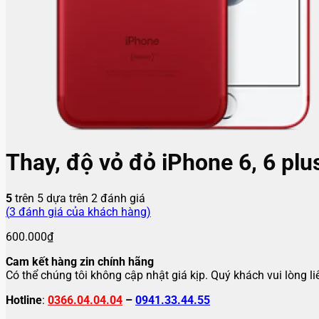
Thay, độ vỏ đỏ iPhone 6, 6 plus
5
trên 5 dựa trên
2
đánh giá
(
3
đánh giá của khách hàng)
600.000
₫
Cam kết hàng zin chính hãng
Có thể chúng tôi không cập nhật giá kịp. Quý khách vui lòng l
Hotline
:
0366.04.04.04
–
0941.33.44.55