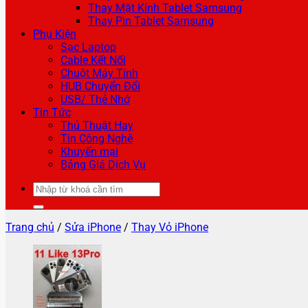
Thay Mặt Kính Tablet Samsung
Thay Pin Tablet Samsung
Phụ Kiện
Sạc Laptop
Cable Kết Nối
Chuột Máy Tính
HUB Chuyển Đổi
USB/ Thẻ Nhớ
Tin Tức
Thủ Thuật Hay
Tin Công Nghệ
Khuyến mại
Bảng Giá Dịch Vụ
Tìm
kiếm:
Trang chủ
/
Sửa iPhone
/
Thay Vỏ iPhone