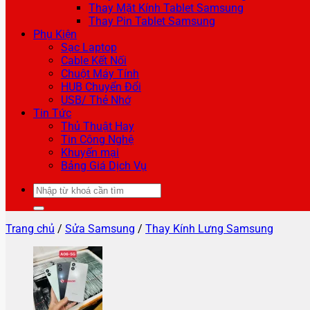
Thay Mặt Kính Tablet Samsung
Thay Pin Tablet Samsung
Phụ Kiện
Sạc Laptop
Cable Kết Nối
Chuột Máy Tính
HUB Chuyển Đổi
USB/ Thẻ Nhớ
Tin Tức
Thủ Thuật Hay
Tin Công Nghệ
Khuyến mại
Bảng Giá Dịch Vụ
Tìm
kiếm:
Trang chủ
/
Sửa Samsung
/
Thay Kính Lưng Samsung