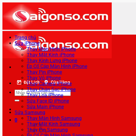
Bỏ
qua
nội
dung
Trang chủ
Sửa iPhone
Thay Màn Hình iPhone
Thay Mặt Kính iPhone
Thay Kính Lưng iPhone
Ép Cổ Cáp Màn Hình iPhone
Thay Pin iPhone
Thay Vỏ iPhone
Đặt Lịch
Cửa Hàng
Thay Camera iPhone
Thay Chân Sạc iPhone
Tìm
Thay Loa iPhone
kiếm:
Sửa Face ID iPhone
Sửa Main iPhone
Sửa Samsung
Thay Màn Hình Samsung
0
Thay Mặt Kính Samsung
Thay Pin Samsung
Ép Cổ Cáp Màn Hình Samsung