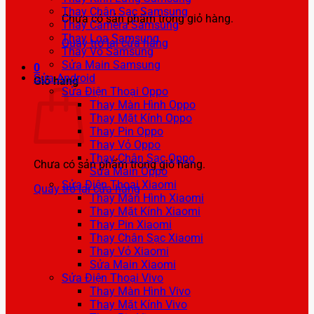
Thay Chân Sạc Samsung
Chưa có sản phẩm trong giỏ hàng.
Thay Camera Samsung
Thay Loa Samsung
Quay trở lại cửa hàng
Thay Vỏ Samsung
Sửa Main Samsung
0
Sửa Android
Giỏ hàng
Sửa Điện Thoại Oppo
Thay Màn Hình Oppo
Thay Mặt Kính Oppo
Thay Pin Oppo
Thay Vỏ Oppo
Thay Chân Sạc Oppo
Chưa có sản phẩm trong giỏ hàng.
Sửa Main Oppo
Sửa Điện Thoại Xiaomi
Quay trở lại cửa hàng
Thay Màn Hình Xiaomi
Thay Mặt Kính Xiaomi
Thay Pin Xiaomi
Thay Chân Sạc Xiaomi
Thay Vỏ Xiaomi
Sửa Main Xiaomi
Sửa Điện Thoại Vivo
Thay Màn Hình Vivo
Thay Mặt Kính Vivo