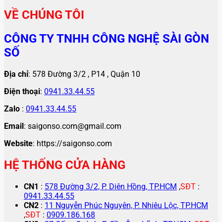
VỀ CHÚNG TÔI
CÔNG TY TNHH CÔNG NGHỆ SÀI GÒN
SỐ
Địa chỉ
: 578 Đường 3/2 , P14 , Quận 10
Điện thoại
:
0941.33.44.55
Zalo
:
0941.33.44.55
Email
: saigonso.com@gmail.com
Website
: https://saigonso.com
HỆ THỐNG CỬA HÀNG
CN1
:
578 Đường 3/2, P. Diên Hồng, TP.HCM
,
SĐT
:
0941.33.44.55
CN2
:
11 Nguyễn Phúc Nguyên, P. Nhiêu Lộc, TP.HCM
,
SĐT
:
0909.186.168