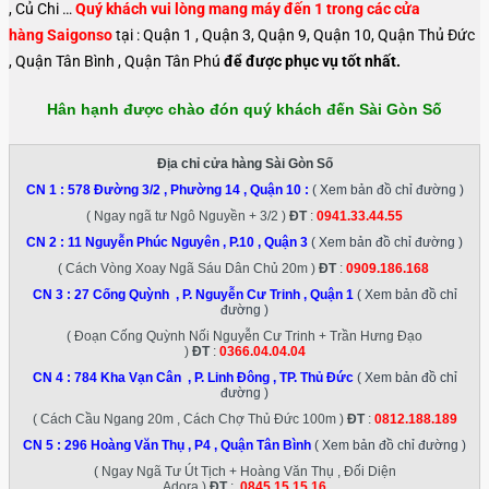
, Củ Chi …
Quý khách vui lòng mang máy đến 1 trong các cửa
hàng Saigonso
tại : Quận 1 , Quận 3, Quận 9, Quận 10, Quận Thủ Đức
, Quận Tân Bình , Quận Tân Phú
để được phục vụ tốt nhất.
Hân hạnh được chào đón quý khách đến Sài Gòn Số
Địa chỉ cửa hàng Sài Gòn Số
CN 1 :
578 Đường 3/2 , Phường 14 , Quận 10
:
( Xem bản đồ chỉ đường )
( Ngay ngã tư Ngô Nguyền + 3/2 )
ĐT
:
0941.33.44.55
CN 2 :
11 Nguyễn Phúc Nguyên , P.10 , Quận 3
( Xem bản đồ chỉ đường )
( Cách Vòng Xoay Ngã Sáu Dân Chủ 20m )
ĐT
:
0909.186.168
CN 3 :
27 Cống Quỳnh , P. Nguyễn Cư Trinh , Quận 1
( Xem bản đồ chỉ
đường )
( Đoạn Cống Quỳnh Nối Nguyễn Cư Trinh + Trần Hưng Đạo
)
ĐT
:
0366.04.04.04
CN 4 :
784 Kha Vạn Cân , P. Linh Đông , TP. Thủ Đức
( Xem bản đồ chỉ
đường )
( Cách Cầu Ngang 20m , Cách Chợ Thủ Đức 100m )
ĐT
:
0812.188.189
CN 5 :
296 Hoàng Văn Thụ , P4 , Quận Tân Bình
( Xem bản đồ chỉ đường )
( Ngay Ngã Tư Út Tịch + Hoàng Văn Thụ , Đối Diện
Adora )
ĐT
:
0845.15.15.16