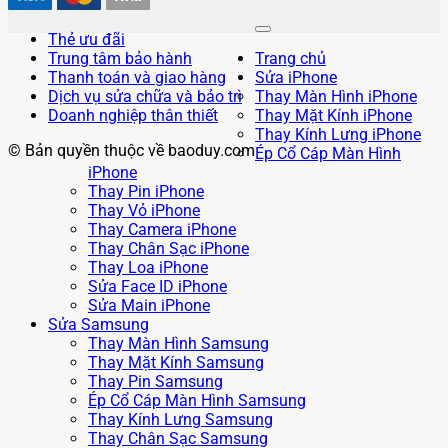
Thẻ ưu đãi
Trung tâm bảo hành
Trang chủ
Thanh toán và giao hàng
Sửa iPhone
Dịch vụ sửa chữa và bảo trì
Thay Màn Hình iPhone
Doanh nghiệp thân thiết
Thay Mặt Kính iPhone
Thay Kính Lưng iPhone
© Bản quyền thuộc về baoduy.com
Ép Cổ Cáp Màn Hình
iPhone
Thay Pin iPhone
Thay Vỏ iPhone
Thay Camera iPhone
Thay Chân Sạc iPhone
Thay Loa iPhone
Sửa Face ID iPhone
Sửa Main iPhone
Sửa Samsung
Thay Màn Hình Samsung
Thay Mặt Kính Samsung
Thay Pin Samsung
Ép Cổ Cáp Màn Hình Samsung
Thay Kính Lưng Samsung
Thay Chân Sạc Samsung