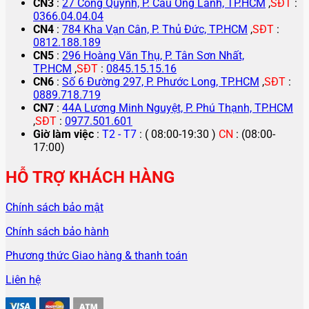
CN3
:
27 Cống Quỳnh, P. Cầu Ông Lãnh, TP.HCM
,
SĐT
:
0366.04.04.04
CN4
:
784 Kha Vạn Cân, P. Thủ Đức, TP.HCM
,
SĐT
:
0812.188.189
CN5
:
296 Hoàng Văn Thụ, P. Tân Sơn Nhất,
TP.HCM
,
SĐT
:
0845.15.15.16
CN6
:
Số 6 Đường 297, P. Phước Long, TP.HCM
,
SĐT
:
0889.718.719
CN7
:
44A Lương Minh Nguyệt, P. Phú Thạnh, TP.HCM
,
SĐT
:
0977.501.601
Giờ làm việc
:
T2 - T7
: ( 08:00-19:30 )
CN
: (08:00-
17:00)
HỖ TRỢ KHÁCH HÀNG
Chính sách bảo mật
Chính sách bảo hành
Phương thức Giao hàng & thanh toán
Liên hệ