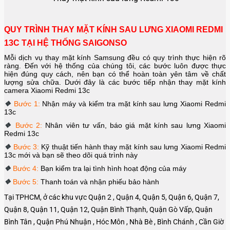
QUY TRÌNH THAY MẶT KÍNH SAU LƯNG XIAOMI REDMI
13C TẠI HỆ THỐNG SAIGONSO
Mỗi dịch vụ thay mặt kính Samsung đều có quy trình thực hiện rõ
ràng. Đến với hệ thống của chúng tôi, các bước luôn được thực
hiện đúng quy cách, nên bạn có thể hoàn toàn yên tâm về chất
lượng sửa chữa. Dưới đây là các bước tiếp nhận thay mặt kính
camera
Xiaomi Redmi 13c
❖
Bước 1:
Nhận máy và kiểm tra mặt kính sau lưng
Xiaomi Redmi
13c
❖
Bước 2:
Nhân viên tư vấn, báo giá mặt kính
sau lưng
Xiaomi
Redmi 13c
❖
Bước 3:
Kỹ thuật tiến hành thay mặt kính
sau lưng
Xiaomi Redmi
13c
mới và bạn sẽ theo dõi quá trình này
❖
Bước 4:
Bạn kiểm tra lại tình hình hoạt động của máy
❖
Bước 5:
Thanh toán và nhận phiếu bảo hành
Tại TPHCM, ở các khu vực Quận 2 , Quận 4, Quận 5, Quận 6, Quận 7,
Quận 8, Quận 11, Quận 12, Quận Bình Thạnh, Quận Gò Vấp, Quận
Bình Tân , Quận Phú Nhuận , Hóc Môn , Nhà Bè , Bình Chánh , Cần Giờ