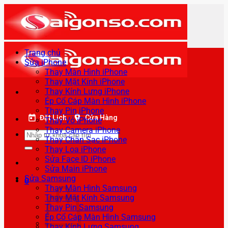
Bỏ
qua
nội
dung
Trang chủ
Sửa iPhone
Thay Màn Hình iPhone
Thay Mặt Kính iPhone
Thay Kính Lưng iPhone
Ép Cổ Cáp Màn Hình iPhone
Thay Pin iPhone
Đặt Lịch
Cửa Hàng
Thay Vỏ iPhone
Thay Camera iPhone
Tìm
Thay Chân Sạc iPhone
kiếm:
Thay Loa iPhone
Sửa Face ID iPhone
Sửa Main iPhone
Sửa Samsung
0
Thay Màn Hình Samsung
Thay Mặt Kính Samsung
Thay Pin Samsung
Ép Cổ Cáp Màn Hình Samsung
Thay Kính Lưng Samsung