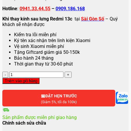
Hotline
:
0941.33.44.55
–
0909.186.168
Khi thay kính sau lưng Redmi 13c
tại
Sài Gòn Số
– Quý
khách sẽ nhận được
Kiểm tra lỗi miễn phí
Ký tên xác nhận trên linh kiện Xiaomi
Vệ sinh Xiaomi miễn phí
Tặng Giftcard giảm giá 50-150k
Bảo hành 24 tháng
Thời gian thay từ 30-60 phút
Thay
kính
Thêm vào giỏ hàng
sau
lưng
📅
Xiaomi
ĐẶT HẸN TRƯỚC
Redmi
(Giảm 5%, tối đa 100k)
13c
số
Sản phẩm được miễn phí giao hàng
lượng
Chính sách sửa chữa