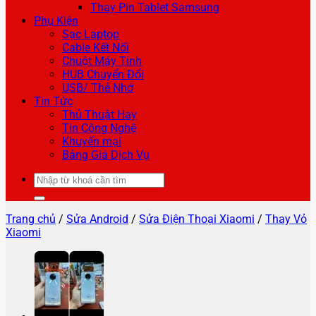
Thay Pin Tablet Samsung
Phụ Kiện
Sạc Laptop
Cable Kết Nối
Chuột Máy Tính
HUB Chuyển Đổi
USB/ Thẻ Nhớ
Tin Tức
Thủ Thuật Hay
Tin Công Nghệ
Khuyến mại
Bảng Giá Dịch Vụ
Tìm
kiếm:
Trang chủ
/
Sửa Android
/
Sửa Điện Thoại Xiaomi
/
Thay Vỏ
Xiaomi