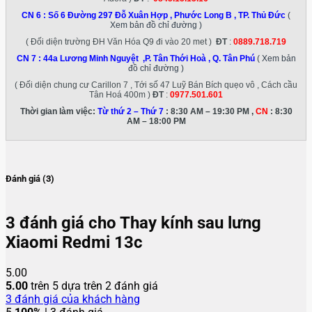
CN 6 :
Số 6 Đường 297 Đỗ Xuân Hợp , Phước Long B , TP. Thủ Đức
(
Xem bản đồ chỉ đường )
( Đối diện trường ĐH Văn Hóa Q9 đi vào 20 met )
ĐT
:
0889.718.719
CN 7 :
44a Lương Minh Nguyệt ,P. Tân Thới Hoà , Q. Tân Phú
( Xem bản
đồ chỉ đường )
( Đối diện chung cư Carillon 7 , Tới số 47 Luỹ Bán Bích quẹo vô , Cách cầu
Tân Hoá 400m )
ĐT
:
0977.501.601
Thời gian làm việc:
Từ thứ 2 – Thứ 7
: 8:30 AM – 19:30 PM ,
CN
: 8:30
AM – 18:00 PM
Đánh giá (3)
3 đánh giá cho
Thay kính sau lưng
Xiaomi Redmi 13c
5.00
5.00
trên 5 dựa trên
2
đánh giá
3
đánh giá của khách hàng