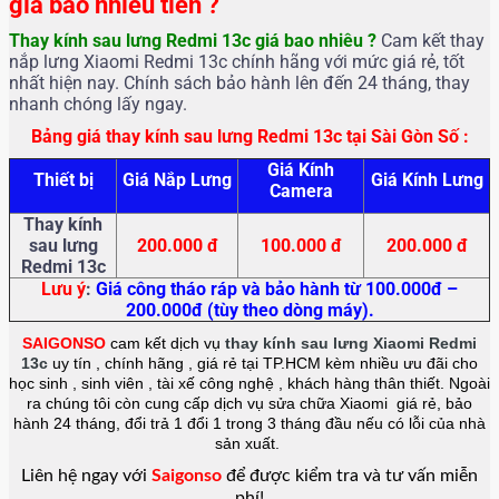
giá bao nhiêu tiền ?
Thay kính sau lưng Redmi 13c
giá bao nhiêu ?
Cam kết thay
nắp lưng Xiaomi Redmi 13c chính hãng với mức giá rẻ, tốt
nhất hiện nay. Chính sách bảo hành lên đến 24 tháng, thay
nhanh chóng lấy ngay.
Bảng giá thay kính sau lưng Redmi 13c tại Sài Gòn Số :
Giá Kính
Thiết bị
Giá Nắp Lưng
Giá Kính Lưng
Camera
Thay kính
sau lưng
200.000 đ
100.000 đ
200.000 đ
Redmi 13c
Lưu ý
:
Giá công tháo ráp và bảo hành từ 100.000đ –
200.000đ (tùy theo dòng máy).
SAIGONSO
cam kết dịch vụ
thay kính sau lưng Xiaomi Redmi
13c
uy tín , chính hãng , giá rẻ tại TP.HCM kèm nhiều ưu đãi cho
học sinh , sinh viên , tài xế công nghệ , khách hàng thân thiết. Ngoài
ra chúng tôi còn cung cấp dịch vụ sửa chữa Xiaomi giá rẻ, bảo
hành 24 tháng, đổi trả 1 đổi 1 trong 3 tháng đầu nếu có lỗi của nhà
sản xuất.
Liên hệ ngay với
Saigonso
để được kiểm tra và tư vấn miễn
phí!