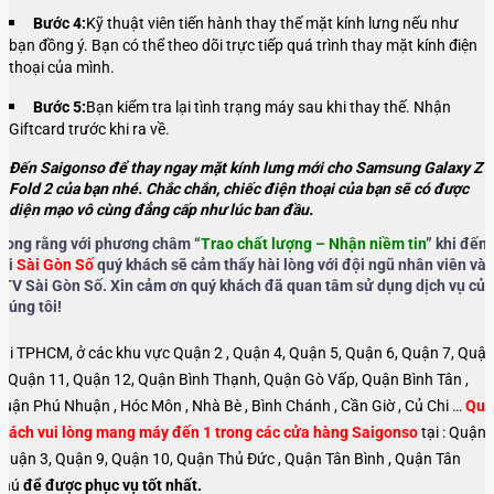
Bước 4:
Kỹ thuật viên tiến hành thay thế mặt kính lưng nếu như
bạn đồng ý. Bạn có thể theo dõi trực tiếp quá trình thay mặt kính điện
thoại của mình.
Bước 5:
Bạn kiểm tra lại tình trạng máy sau khi thay thế. Nhận
Giftcard trước khi ra về.
Đến Saigonso để thay ngay mặt kính lưng mới cho Samsung Galaxy Z
Fold 2 của bạn nhé. Chắc chắn, chiếc điện thoại của bạn sẽ có được
diện mạo vô cùng đẳng cấp như lúc ban đầu.
ong rằng với phương châm “
Trao chất lượng – Nhận niềm tin
” khi đến
với
Sài Gòn Số
quý khách sẽ cảm thấy hài lòng với đội ngũ nhân viên và
TV Sài Gòn Số. Xin cảm ơn quý khách đã quan tâm sử dụng dịch vụ của
húng tôi!
ại TPHCM, ở các khu vực Quận 2 , Quận 4, Quận 5, Quận 6, Quận 7, Quậ
, Quận 11, Quận 12, Quận Bình Thạnh, Quận Gò Vấp, Quận Bình Tân ,
uận Phú Nhuận , Hóc Môn , Nhà Bè , Bình Chánh , Cần Giờ , Củ Chi …
Quý
hách vui lòng mang máy đến 1 trong các cửa hàng Saigonso
tại : Quận 
 Quận 3, Quận 9, Quận 10, Quận Thủ Đức , Quận Tân Bình , Quận Tân
Phú
để được phục vụ tốt nhất.