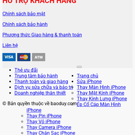
HỖ TRỢ KHÁCH HÀNG
Chính sách bảo mật
Chính sách bảo hành
Phương thức Giao hàng & thanh toán
Liên hệ
Thẻ ưu đãi
Trung tâm bảo hành
Trang chủ
Thanh toán và giao hàng
Sửa iPhone
Dịch vụ sửa chữa và bảo trì
Thay Màn Hình iPhone
Doanh nghiệp thân thiết
Thay Mặt Kính iPhone
Thay Kính Lưng iPhone
© Bản quyền thuộc về baoduy.com
Ép Cổ Cáp Màn Hình
iPhone
Thay Pin iPhone
Thay Vỏ iPhone
Thay Camera iPhone
Thay Chân Sạc iPhone