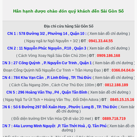
Hân hạnh được chào đón quý khách đến Sài Gòn Số
Địa chỉ cửa hàng Sài Gòn Số
CN 1 :
578 Đường 3/2 , Phường 14 , Quận 10
:
( Xem bản đồ chỉ đường )
( Ngay ngã tư Ngô Nguyền + 3/2 )
ĐT
:
0941.33.44.55
CN 2 :
11 Nguyễn Phúc Nguyên , P.10 , Quận 3
( Xem bản đồ chỉ đường )
( Cách Vòng Xoay Ngã Sáu Dân Chủ 20m )
ĐT
:
0909.186.168
CN 3 :
27 Cống Quỳnh , P. Nguyễn Cư Trinh , Quận 1
( Xem bản đồ chỉ đường )
( Đoạn Cống Quỳnh Nối Nguyễn Cư Trinh + Trần Hưng Đạo )
ĐT
:
0366.04.04.04
CN 4 :
784 Kha Vạn Cân , P. Linh Đông , TP. Thủ Đức
( Xem bản đồ chỉ đường )
( Cách Cầu Ngang 20m , Cách Chợ Thủ Đức 100m )
ĐT
:
0812.188.189
CN 5 :
296 Hoàng Văn Thụ , P4 , Quận Tân Bình
( Xem bản đồ chỉ đường )
( Ngay Ngã Tư Út Tịch + Hoàng Văn Thụ , Đối Diện Adora )
ĐT
:
0845.15.15.16
CN 6 :
Số 6 Đường 297 Đỗ Xuân Hợp , Phước Long B , TP. Thủ Đức
( Xem bản
đồ chỉ đường )
( Đối diện trường ĐH Văn Hóa Q9 đi vào 20 met )
ĐT
:
0889.718.719
CN 7 :
44a Lương Minh Nguyệt ,P. Tân Thới Hoà , Q. Tân Phú
( Xem bản đồ chỉ
đường )