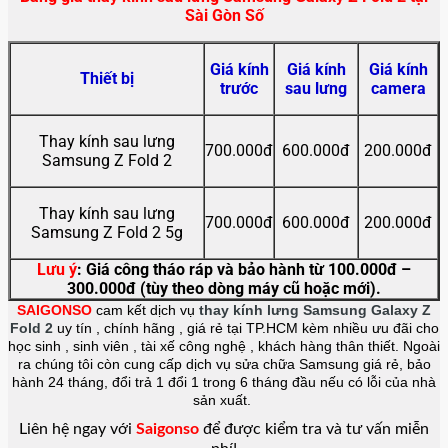
Sài Gòn Số
Giá kính
Giá kính
Giá kính
Thiết bị
trước
sau lưng
camera
Thay kính sau lưng
700.000đ
600.000đ
200.000đ
Samsung Z Fold 2
Thay kính sau lưng
700.000đ
600.000đ
200.000đ
Samsung Z Fold 2 5g
Lưu ý
: Giá công tháo ráp và bảo hành từ 100.000đ –
300.000đ (tùy theo dòng máy cũ hoặc mới).
SAIGONSO
cam kết dịch vụ
thay kính lưng Samsung Galaxy Z
Fold 2
uy tín , chính hãng , giá rẻ tại TP.HCM kèm nhiều ưu đãi cho
học sinh , sinh viên , tài xế công nghệ , khách hàng thân thiết. Ngoài
ra chúng tôi còn cung cấp dịch vụ sửa chữa Samsung giá rẻ, bảo
hành 24 tháng, đổi trả 1 đổi 1 trong 6 tháng đầu nếu có lỗi của nhà
sản xuất.
Liên hệ ngay với
Saigonso
để được kiểm tra và tư vấn miễn