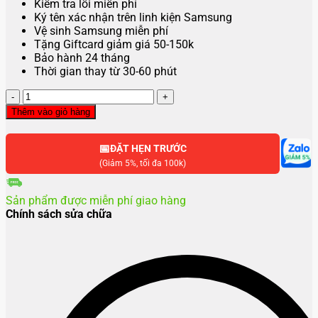
Kiểm tra lỗi miễn phí
Ký tên xác nhận trên linh kiện Samsung
Vệ sinh Samsung miễn phí
Tặng Giftcard giảm giá 50-150k
Bảo hành 24 tháng
Thời gian thay từ 30-60 phút
Thay
kính
Thêm vào giỏ hàng
sau
lưng
📅
Samsung
ĐẶT HẸN TRƯỚC
Galaxy
(Giảm 5%, tối đa 100k)
Z
Fold
Sản phẩm được miễn phí giao hàng
2
Chính sách sửa chữa
số
lượng