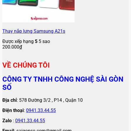
Thay nắp lưng Samsung A21s
Được xếp hạng
5
5 sao
200.000
₫
VỀ CHÚNG TÔI
CÔNG TY TNHH CÔNG NGHỆ SÀI GÒN
SỐ
Địa chỉ
: 578 Đường 3/2 , P14 , Quận 10
Điện thoại
:
0941.33.44.55
Zalo
:
0941.33.44.55
Email
: saigonso.com@gmail.com