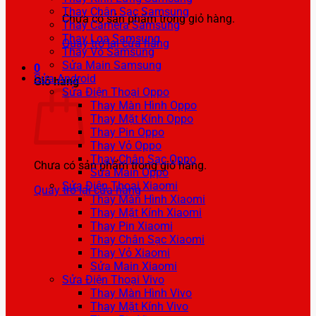
Thay Chân Sạc Samsung
Chưa có sản phẩm trong giỏ hàng.
Thay Camera Samsung
Thay Loa Samsung
Quay trở lại cửa hàng
Thay Vỏ Samsung
Sửa Main Samsung
0
Sửa Android
Giỏ hàng
Sửa Điện Thoại Oppo
Thay Màn Hình Oppo
Thay Mặt Kính Oppo
Thay Pin Oppo
Thay Vỏ Oppo
Thay Chân Sạc Oppo
Chưa có sản phẩm trong giỏ hàng.
Sửa Main Oppo
Sửa Điện Thoại Xiaomi
Quay trở lại cửa hàng
Thay Màn Hình Xiaomi
Thay Mặt Kính Xiaomi
Thay Pin Xiaomi
Thay Chân Sạc Xiaomi
Thay Vỏ Xiaomi
Sửa Main Xiaomi
Sửa Điện Thoại Vivo
Thay Màn Hình Vivo
Thay Mặt Kính Vivo