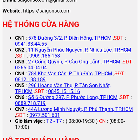
Website
: https://saigonso.com
HỆ THỐNG CỬA HÀNG
CN1
:
578 Đường 3/2, P. Diên Hồng, TP.HCM
,
SĐT
:
0941.33.44.55
CN2
:
11 Nguyễn Phúc Nguyên, P. Nhiêu Lộc, TP.HCM
,
SĐT
:
0909.186.168
CN3
:
27 Cống Quỳnh, P. Cầu Ông Lãnh, TP.HCM
,
SĐT
:
0366.04.04.04
CN4
:
784 Kha Vạn Cân, P. Thủ Đức, TP.HCM
,
SĐT
:
0812.188.189
CN5
:
296 Hoàng Văn Thụ, P. Tân Sơn Nhất,
TP.HCM
,
SĐT
:
0845.15.15.16
CN6
:
Số 6 Đường 297, P. Phước Long, TP.HCM
,
SĐT
:
0889.718.719
CN7
:
44A Lương Minh Nguyệt, P. Phú Thạnh, TP.HCM
,
SĐT
:
0977.501.601
Giờ làm việc
:
T2 - T7
: ( 08:00-19:30 )
CN
: (08:00-
17:00)