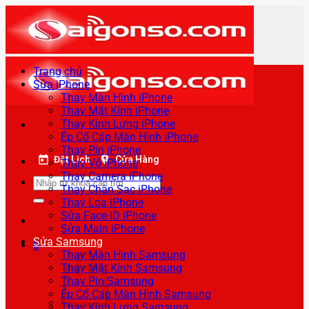
Bỏ
qua
nội
dung
Trang chủ
Sửa iPhone
Thay Màn Hình iPhone
Thay Mặt Kính iPhone
Thay Kính Lưng iPhone
Ép Cổ Cáp Màn Hình iPhone
Thay Pin iPhone
Đặt Lịch
Cửa Hàng
Thay Vỏ iPhone
Thay Camera iPhone
Tìm
Thay Chân Sạc iPhone
kiếm:
Thay Loa iPhone
Sửa Face ID iPhone
Sửa Main iPhone
Sửa Samsung
0
Thay Màn Hình Samsung
Thay Mặt Kính Samsung
Thay Pin Samsung
Ép Cổ Cáp Màn Hình Samsung
Thay Kính Lưng Samsung