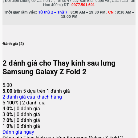
( Đối diện chung cư Carillon 7 , Tới số 47 Luỹ Bán Bích quẹo vô , Cách cầu Tân
Hoá 400m )
ĐT
:
0977.501.601
Thời gian làm việc:
Từ thứ 2 – Thứ 7
: 8:30 AM – 19:30 PM ,
CN
: 8:30 AM –
18:00 PM
Đánh giá (2)
2 đánh giá cho
Thay kính sau lưng
Samsung Galaxy Z Fold 2
5.00
5.00
trên 5 dựa trên
1
đánh giá
2
đánh giá của khách hàng
5
100%
| 2 đánh giá
4
0%
| 0 đánh giá
3
0%
| 0 đánh giá
2
0%
| 0 đánh giá
1
0%
| 0 đánh giá
Đánh giá ngay
Đánh giá Thay kính sau lưng Samsung Galaxy Z Fold 2