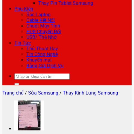
Thay Pin Tablet Samsung
Phụ Kiện
Sạc Laptop
Cable Kết Nối
Chuột Máy Tính
HUB Chuyển Đổi
USB/ Thẻ Nhớ
Tin Tức
Thủ Thuật Hay
Tin Công Nghệ
Khuyến mại
Bảng Giá Dịch Vụ
Tìm
kiếm:
Trang chủ
/
Sửa Samsung
/
Thay Kính Lưng Samsung