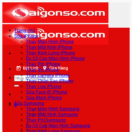
Bỏ
qua
nội
dung
Trang chủ
Sửa iPhone
Thay Màn Hình iPhone
Thay Mặt Kính iPhone
Thay Kính Lưng iPhone
Ép Cổ Cáp Màn Hình iPhone
Thay Pin iPhone
Đặt Lịch
Cửa Hàng
Thay Vỏ iPhone
Thay Camera iPhone
Tìm
Thay Chân Sạc iPhone
kiếm:
Thay Loa iPhone
Sửa Face ID iPhone
Sửa Main iPhone
Sửa Samsung
0
Thay Màn Hình Samsung
Thay Mặt Kính Samsung
Thay Pin Samsung
Ép Cổ Cáp Màn Hình Samsung
Thay Kính Lưng Samsung