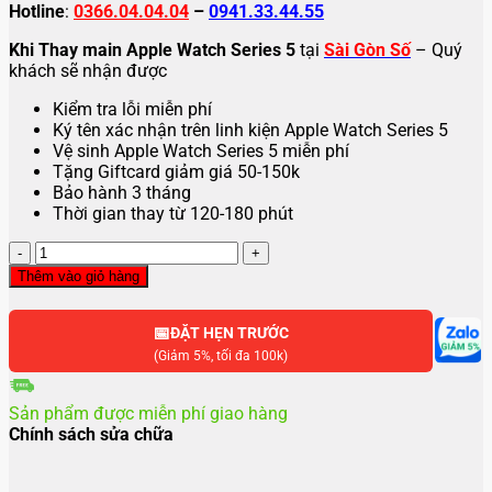
Hotline
:
0366.04.04.04
–
0941.33.44.55
Khi Thay main Apple Watch Series 5
tại
Sài Gòn Số
– Quý
khách sẽ nhận được
Kiểm tra lỗi miễn phí
Ký tên xác nhận trên linh kiện Apple Watch Series 5
Vệ sinh Apple Watch Series 5 miễn phí
Tặng Giftcard giảm giá 50-150k
Bảo hành 3 tháng
Thời gian thay từ 120-180 phút
Thay
main
Thêm vào giỏ hàng
Apple
Watch
📅
Series
ĐẶT HẸN TRƯỚC
5
(Giảm 5%, tối đa 100k)
số
lượng
Sản phẩm được miễn phí giao hàng
Chính sách sửa chữa