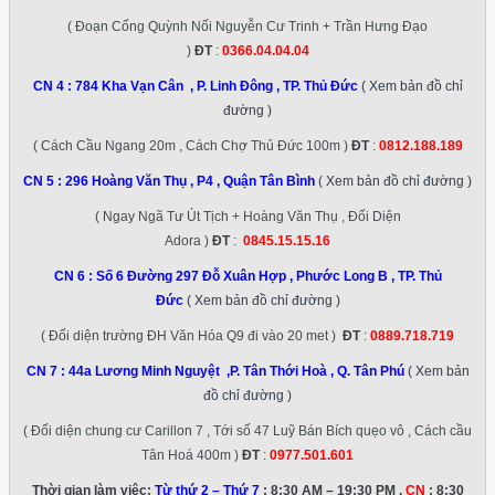
( Đoạn Cống Quỳnh Nối Nguyễn Cư Trinh + Trần Hưng Đạo
)
ĐT
:
0366.04.04.04
CN 4 :
784 Kha Vạn Cân , P. Linh Đông , TP. Thủ Đức
( Xem bản đồ chỉ
đường )
( Cách Cầu Ngang 20m , Cách Chợ Thủ Đức 100m )
ĐT
:
0812.188.189
CN 5 :
296 Hoàng Văn Thụ , P4 , Quận Tân Bình
( Xem bản đồ chỉ đường )
( Ngay Ngã Tư Út Tịch + Hoàng Văn Thụ , Đối Diện
Adora )
ĐT
:
0845.15.15.16
CN 6 :
Số 6 Đường 297 Đỗ Xuân Hợp , Phước Long B , TP. Thủ
Đức
( Xem bản đồ chỉ đường )
( Đối diện trường ĐH Văn Hóa Q9 đi vào 20 met )
ĐT
:
0889.718.719
CN 7 :
44a Lương Minh Nguyệt ,P. Tân Thới Hoà , Q. Tân Phú
( Xem bản
đồ chỉ đường )
( Đối diện chung cư Carillon 7 , Tới số 47 Luỹ Bán Bích quẹo vô , Cách cầu
Tân Hoá 400m )
ĐT
:
0977.501.601
Thời gian làm việc:
Từ thứ 2 – Thứ 7
: 8:30 AM – 19:30 PM ,
CN
: 8:30