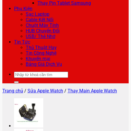
Thay Pin Tablet Samsung
Phụ Kiện
Sạc Laptop
Cable Kết Nối
Chuột Máy Tính
HUB Chuyển Đổi
USB/ Thẻ Nhớ
Tin Tức
Thủ Thuật Hay
Tin Công Nghệ
Khuyến mại
Bảng Giá Dịch Vụ
Tìm
kiếm:
Trang chủ
/
Sửa Apple Watch
/
Thay Main Apple Watch