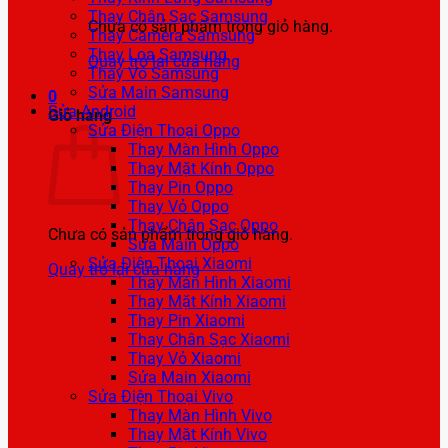
Thay Chân Sạc Samsung
Chưa có sản phẩm trong giỏ hàng.
Thay Camera Samsung
Thay Loa Samsung
Quay trở lại cửa hàng
Thay Vỏ Samsung
Sửa Main Samsung
0
Sửa Android
Giỏ hàng
Sửa Điện Thoại Oppo
Thay Màn Hình Oppo
Thay Mặt Kính Oppo
Thay Pin Oppo
Thay Vỏ Oppo
Thay Chân Sạc Oppo
Chưa có sản phẩm trong giỏ hàng.
Sửa Main Oppo
Sửa Điện Thoại Xiaomi
Quay trở lại cửa hàng
Thay Màn Hình Xiaomi
Thay Mặt Kính Xiaomi
Thay Pin Xiaomi
Thay Chân Sạc Xiaomi
Thay Vỏ Xiaomi
Sửa Main Xiaomi
Sửa Điện Thoại Vivo
Thay Màn Hình Vivo
Thay Mặt Kính Vivo