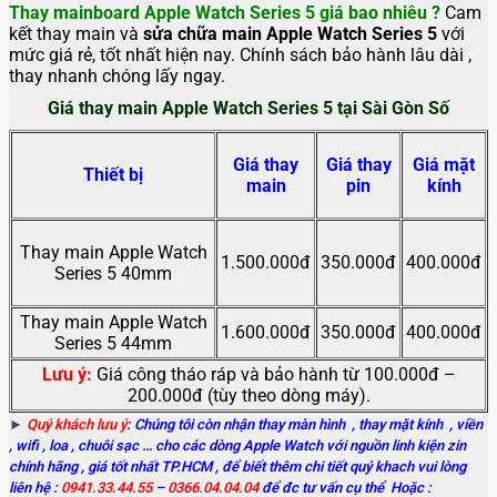
Thay mainboard Apple Watch Series 5
giá bao nhiêu ?
Cam
kết thay main và
sửa chữa main Apple Watch Series 5
với
mức giá rẻ, tốt nhất hiện nay. Chính sách bảo hành lâu dài ,
thay nhanh chóng lấy ngay.
Giá thay main Apple Watch Series 5 tại Sài Gòn Số
Giá thay
Giá thay
Giá mặt
Thiết bị
main
pin
kính
Thay main Apple Watch
1.500.000đ
350.000đ
400.000đ
Series 5 40mm
Thay main Apple Watch
1.600.000đ
350.000đ
400.000đ
Series 5 44mm
Lưu ý:
Giá công tháo ráp và bảo hành từ 100.000đ –
200.000đ (tùy theo dòng máy).
►
Quý khách lưu ý
: Chúng tôi còn nhận thay màn hình
, thay mặt kính , viền
, wifi , loa , chuôi sạc … cho các dòng Apple Watch với nguồn linh kiện zin
chính hãng , giá tốt nhất TP.HCM , để biết thêm chi tiết quý khach vui lòng
liên hệ :
0941.33.44.55
–
0366.04.04.04
để đc tư vấn cụ thể Hoặc :