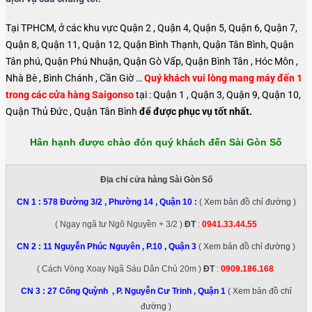
Tại TPHCM, ở các khu vực Quận 2 , Quận 4, Quận 5, Quận 6, Quận 7,
Quận 8, Quận 11, Quận 12, Quận Bình Thạnh, Quận Tân Bình, Quận
Tân phú, Quận Phú Nhuận, Quận Gò Vấp, Quận Bình Tân , Hóc Môn ,
Nhà Bè , Bình Chánh , Cần Giờ …
Quý khách vui lòng mang máy đến 1
trong các cửa hàng Saigonso
tại : Quận 1 , Quận 3, Quận 9, Quận 10,
Quận Thủ Đức , Quận Tân Bình
để được phục vụ tốt nhất.
Hân hạnh được chào đón quý khách đến Sài Gòn Số
Địa chỉ cửa hàng Sài Gòn Số
CN 1 :
578 Đường 3/2 , Phường 14 , Quận 10
:
( Xem bản đồ chỉ đường )
( Ngay ngã tư Ngô Nguyền + 3/2 )
ĐT
:
0941.33.44.55
CN 2 :
11 Nguyễn Phúc Nguyên , P.10 , Quận 3
( Xem bản đồ chỉ đường )
( Cách Vòng Xoay Ngã Sáu Dân Chủ 20m )
ĐT
:
0909.186.168
CN 3 :
27 Cống Quỳnh , P. Nguyễn Cư Trinh , Quận 1
( Xem bản đồ chỉ
đường )