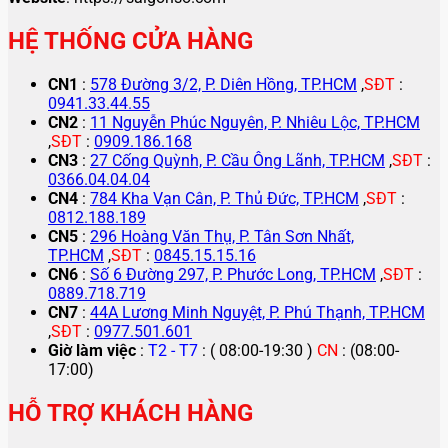
HỆ THỐNG CỬA HÀNG
CN1
:
578 Đường 3/2, P. Diên Hồng, TP.HCM
,
SĐT
:
0941.33.44.55
CN2
:
11 Nguyễn Phúc Nguyên, P. Nhiêu Lộc, TP.HCM
,
SĐT
:
0909.186.168
CN3
:
27 Cống Quỳnh, P. Cầu Ông Lãnh, TP.HCM
,
SĐT
:
0366.04.04.04
CN4
:
784 Kha Vạn Cân, P. Thủ Đức, TP.HCM
,
SĐT
:
0812.188.189
CN5
:
296 Hoàng Văn Thụ, P. Tân Sơn Nhất,
TP.HCM
,
SĐT
:
0845.15.15.16
CN6
:
Số 6 Đường 297, P. Phước Long, TP.HCM
,
SĐT
:
0889.718.719
CN7
:
44A Lương Minh Nguyệt, P. Phú Thạnh, TP.HCM
,
SĐT
:
0977.501.601
Giờ làm việc
:
T2 - T7
: ( 08:00-19:30 )
CN
: (08:00-
17:00)
HỖ TRỢ KHÁCH HÀNG