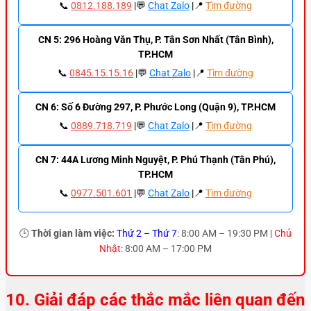
📞
0812.188.189
|💬
Chat Zalo
|📍
Tìm đường
CN 5: 296 Hoàng Văn Thụ, P. Tân Sơn Nhất (Tân Bình),
TP.HCM
📞
0845.15.15.16
|💬
Chat Zalo
|📍
Tìm đường
CN 6: Số 6 Đường 297, P. Phước Long (Quận 9), TP.HCM
📞
0889.718.719
|💬
Chat Zalo
|📍
Tìm đường
CN 7: 44A Lương Minh Nguyệt, P. Phú Thạnh (Tân Phú),
TP.HCM
📞
0977.501.601
|💬
Chat Zalo
|📍
Tìm đường
🕒
Thời gian làm việc:
Thứ 2 – Thứ 7
: 8:00 AM – 19:30 PM |
Chủ
Nhật
: 8:00 AM – 17:00 PM
10. Giải đáp các thắc mắc liên quan đến