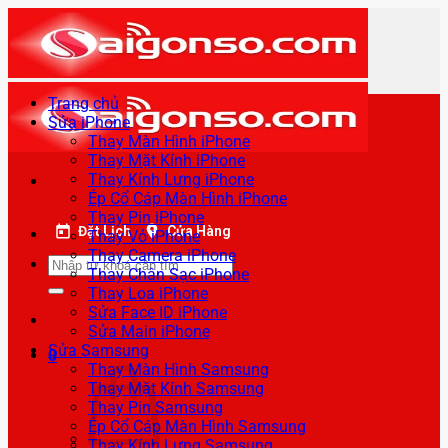
Bỏ
qua
nội
dung
Trang chủ
Sửa iPhone
Thay Màn Hình iPhone
Thay Mặt Kính iPhone
Thay Kính Lưng iPhone
Ép Cổ Cáp Màn Hình iPhone
Thay Pin iPhone
Đặt Lịch
Cửa Hàng
Thay Vỏ iPhone
Thay Camera iPhone
Tìm
Thay Chân Sạc iPhone
kiếm:
Thay Loa iPhone
Sửa Face ID iPhone
Sửa Main iPhone
Sửa Samsung
0
Thay Màn Hình Samsung
Thay Mặt Kính Samsung
Thay Pin Samsung
Ép Cổ Cáp Màn Hình Samsung
Thay Kính Lưng Samsung