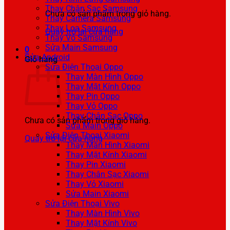
Thay Chân Sạc Samsung
Chưa có sản phẩm trong giỏ hàng.
Thay Camera Samsung
Thay Loa Samsung
Quay trở lại cửa hàng
Thay Vỏ Samsung
Sửa Main Samsung
0
Sửa Android
Giỏ hàng
Sửa Điện Thoại Oppo
Thay Màn Hình Oppo
Thay Mặt Kính Oppo
Thay Pin Oppo
Thay Vỏ Oppo
Thay Chân Sạc Oppo
Chưa có sản phẩm trong giỏ hàng.
Sửa Main Oppo
Sửa Điện Thoại Xiaomi
Quay trở lại cửa hàng
Thay Màn Hình Xiaomi
Thay Mặt Kính Xiaomi
Thay Pin Xiaomi
Thay Chân Sạc Xiaomi
Thay Vỏ Xiaomi
Sửa Main Xiaomi
Sửa Điện Thoại Vivo
Thay Màn Hình Vivo
Thay Mặt Kính Vivo