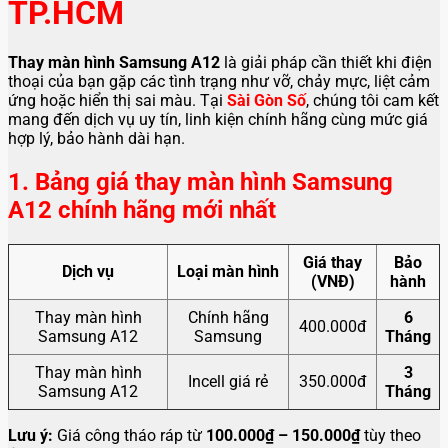
TP.HCM
Thay màn hình Samsung A12
là giải pháp cần thiết khi điện
thoại của bạn gặp các tình trạng như vỡ, chảy mực, liệt cảm
ứng hoặc hiển thị sai màu. Tại
Sài Gòn Số
, chúng tôi cam kết
mang đến dịch vụ uy tín, linh kiện chính hãng cùng mức giá
hợp lý, bảo hành dài hạn.
1. Bảng giá thay màn hình Samsung
A12 chính hãng mới nhất
Giá thay
Bảo
Dịch vụ
Loại màn hình
(VNĐ)
hành
Thay màn hình
Chính hãng
6
400.000đ
Samsung A12
Samsung
Tháng
Thay màn hình
3
Incell giá rẻ
350.000đ
Samsung A12
Tháng
Lưu ý:
Giá công tháo ráp từ
100.000₫ – 150.000₫
tùy theo