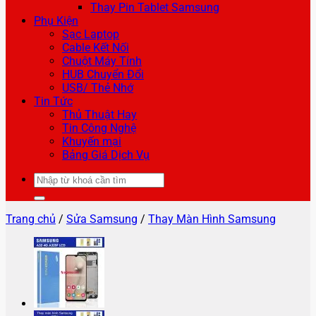
Thay Pin Tablet Samsung
Phụ Kiện
Sạc Laptop
Cable Kết Nối
Chuột Máy Tính
HUB Chuyển Đổi
USB/ Thẻ Nhớ
Tin Tức
Thủ Thuật Hay
Tin Công Nghệ
Khuyến mại
Bảng Giá Dịch Vụ
Tìm
kiếm:
Trang chủ
/
Sửa Samsung
/
Thay Màn Hình Samsung