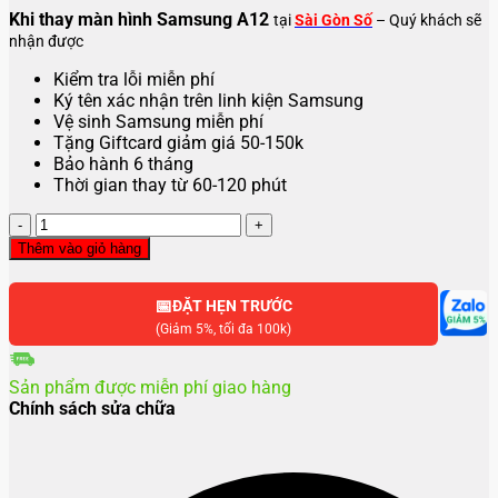
Khi thay màn hình Samsung A12
tại
Sài Gòn Số
– Quý khách sẽ
nhận được
Kiểm tra lỗi miễn phí
Ký tên xác nhận trên linh kiện Samsung
Vệ sinh Samsung miễn phí
Tặng Giftcard giảm giá 50-150k
Bảo hành 6 tháng
Thời gian thay từ 60-120 phút
Thay
màn
Thêm vào giỏ hàng
hình
Samsung
📅
A12
ĐẶT HẸN TRƯỚC
số
(Giảm 5%, tối đa 100k)
lượng
Sản phẩm được miễn phí giao hàng
Chính sách sửa chữa