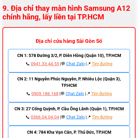
9. Địa chỉ thay màn hình Samsung A12
chính hãng, lấy liền tại TP.HCM
Địa chỉ cửa hàng Sài Gòn Số
CN 1: 578 Đường 3/2, P. Diên Hồng (Quận 10), TP.HCM
📞
0941.33.44.55
|💬
Chat Zalo
|📍
Tìm đường
CN 2: 11 Nguyễn Phúc Nguyên, P. Nhiêu Lộc (Quận 3),
TP.HCM
📞
0909.186.168
|💬
Chat Zalo
|📍
Tìm đường
CN 3: 27 Cống Quỳnh, P. Cầu Ông Lãnh (Quận 1), TP.HCM
📞
0366.04.04.04
|💬
Chat Zalo
|📍
Tìm đường
CN 4: 784 Kha Vạn Cân, P. Thủ Đức, TP.HCM