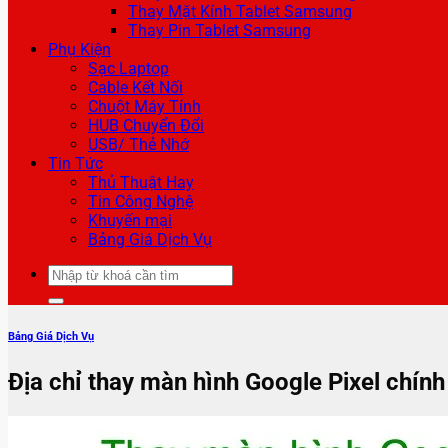
Thay Mặt Kính Tablet Samsung
Thay Pin Tablet Samsung
Phụ Kiện
Sạc Laptop
Cable Kết Nối
Chuột Máy Tính
HUB Chuyển Đổi
USB/ Thẻ Nhớ
Tin Tức
Thủ Thuật Hay
Tin Công Nghệ
Khuyến mại
Bảng Giá Dịch Vụ
Tìm
kiếm:
Bảng Giá Dịch Vụ
Địa chỉ thay màn hình Google Pixel chín