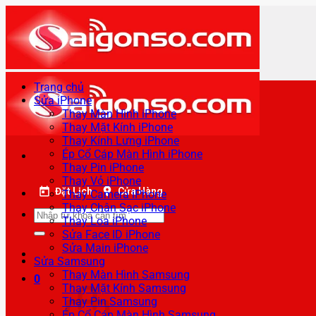
Bỏ
qua
nội
dung
Trang chủ
Sửa iPhone
Thay Màn Hình iPhone
Thay Mặt Kính iPhone
Thay Kính Lưng iPhone
Ép Cổ Cáp Màn Hình iPhone
Thay Pin iPhone
Thay Vỏ iPhone
Đặt Lịch
Cửa Hàng
Thay Camera iPhone
Thay Chân Sạc iPhone
Tìm
Thay Loa iPhone
kiếm:
Sửa Face ID iPhone
Sửa Main iPhone
Sửa Samsung
Thay Màn Hình Samsung
0
Thay Mặt Kính Samsung
Thay Pin Samsung
Ép Cổ Cáp Màn Hình Samsung