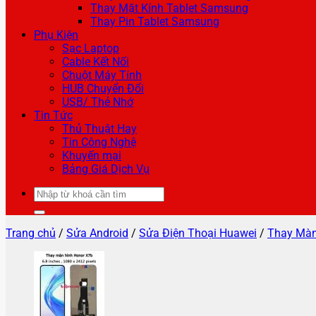
Thay Mặt Kính Tablet Samsung
Thay Pin Tablet Samsung
Phụ Kiện
Sạc Laptop
Cable Kết Nối
Chuột Máy Tính
HUB Chuyển Đổi
USB/ Thẻ Nhớ
Tin Tức
Thủ Thuật Hay
Tin Công Nghệ
Khuyến mại
Bảng Giá Dịch Vụ
Tìm
kiếm:
Trang chủ
/
Sửa Android
/
Sửa Điện Thoại Huawei
/
Thay Màn