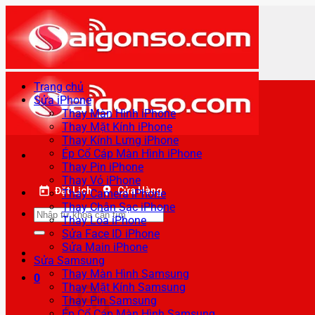
Bỏ
qua
nội
dung
Trang chủ
Sửa iPhone
Thay Màn Hình iPhone
Thay Mặt Kính iPhone
Thay Kính Lưng iPhone
Ép Cổ Cáp Màn Hình iPhone
Thay Pin iPhone
Thay Vỏ iPhone
Đặt Lịch
Cửa Hàng
Thay Camera iPhone
Thay Chân Sạc iPhone
Tìm
Thay Loa iPhone
kiếm:
Sửa Face ID iPhone
Sửa Main iPhone
Sửa Samsung
Thay Màn Hình Samsung
0
Thay Mặt Kính Samsung
Thay Pin Samsung
Ép Cổ Cáp Màn Hình Samsung