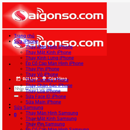
Bỏ
qua
nội
dung
Trang chủ
Sửa iPhone
Thay Màn Hình iPhone
Thay Mặt Kính iPhone
Thay Kính Lưng iPhone
Ép Cổ Cáp Màn Hình iPhone
Thay Pin iPhone
Thay Vỏ iPhone
Đặt Lịch
Cửa Hàng
Thay Camera iPhone
Thay Chân Sạc iPhone
Tìm
Thay Loa iPhone
kiếm:
Sửa Face ID iPhone
Sửa Main iPhone
Sửa Samsung
Thay Màn Hình Samsung
0
Thay Mặt Kính Samsung
Thay Pin Samsung
Ép Cổ Cáp Màn Hình Samsung