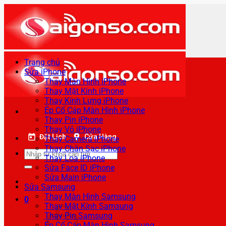
Bỏ
qua
nội
dung
Trang chủ
Sửa iPhone
Thay Màn Hình iPhone
Thay Mặt Kính iPhone
Thay Kính Lưng iPhone
Ép Cổ Cáp Màn Hình iPhone
Thay Pin iPhone
Thay Vỏ iPhone
Đặt Lịch
Cửa Hàng
Thay Camera iPhone
Thay Chân Sạc iPhone
Tìm
Thay Loa iPhone
kiếm:
Sửa Face ID iPhone
Sửa Main iPhone
Sửa Samsung
Thay Màn Hình Samsung
0
Thay Mặt Kính Samsung
Thay Pin Samsung
Ép Cổ Cáp Màn Hình Samsung