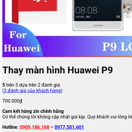
Thay màn hình Huawei P9
5
trên 5 dựa trên
2
đánh giá
(
3
đánh giá của khách hàng)
700.000
₫
Cam kết hàng zin chính hãng
Có thể chúng tôi không cập nhật giá kịp. Quý khách vui lòng l
Hotline
:
0909.186.168
–
0977.501.601