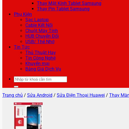
Thay Mặt Kính Tablet Samsung
Thay Pin Tablet Samsung
Phụ Kiện
Sạc Laptop
Cable Kết Nối
Chuột Máy Tính
HUB Chuyển Đổi
USB/ Thẻ Nhớ
Tin Tức
Thủ Thuật Hay
Tin Công Nghệ
Khuyến mại
Bảng Giá Dịch Vụ
Tìm
kiếm:
Trang chủ
/
Sửa Android
/
Sửa Điện Thoại Huawei
/
Thay Màn