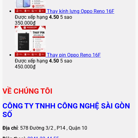
Thay kính lưng Oppo Reno 16F
Được xếp hạng
4.50
5 sao
350.000
₫
Thay pin Oppo Reno 16F
Được xếp hạng
4.50
5 sao
450.000
₫
VỀ CHÚNG TÔI
CÔNG TY TNHH CÔNG NGHỆ SÀI GÒN
SỐ
Địa chỉ
: 578 Đường 3/2 , P14 , Quận 10