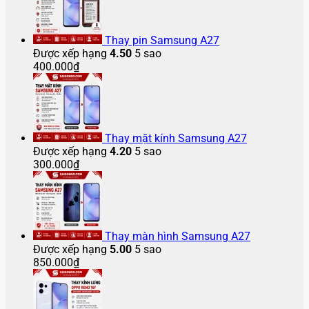
iPhone
Pro
12
bị
chảy
16
Z
2025
Max
Pro
vỡ
mực
Pro
Flip
bao
bị
Max
bao
màn
Max
5
Thay pin Samsung A27
nhiêu?
vỡ
bị
nhiêu
hình
gập
Được xếp hạng
4.50
5 sao
màn
bể
tiền
lại
400.000
₫
hình
màn
bị
hình
tắt
nguồn
Thay mặt kính Samsung A27
Được xếp hạng
4.20
5 sao
300.000
₫
Thay màn hình Samsung A27
Được xếp hạng
5.00
5 sao
850.000
₫