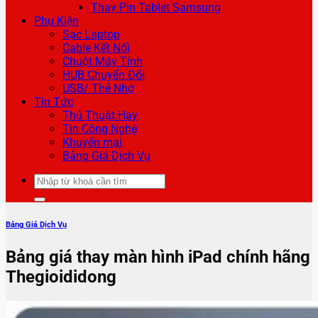
Thay Pin Tablet Samsung
Phụ Kiện
Sạc Laptop
Cable Kết Nối
Chuột Máy Tính
HUB Chuyển Đổi
USB/ Thẻ Nhớ
Tin Tức
Thủ Thuật Hay
Tin Công Nghệ
Khuyến mại
Bảng Giá Dịch Vụ
Tìm
kiếm:
Bảng Giá Dịch Vụ
Bảng giá thay màn hình iPad chính hãng
Thegioididong