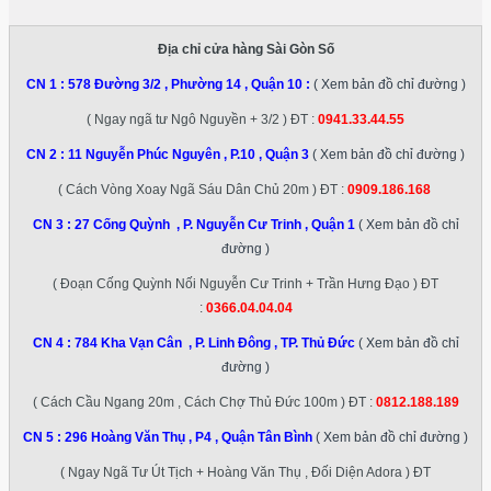
Địa chỉ cửa hàng Sài Gòn Số
CN 1 :
578 Đường 3/2 , Phường 14 , Quận 10
:
( Xem bản đồ chỉ đường )
( Ngay ngã tư Ngô Nguyền + 3/2 ) ĐT :
0941.33.44.55
CN 2 :
11 Nguyễn Phúc Nguyên , P.10 , Quận 3
( Xem bản đồ chỉ đường )
( Cách Vòng Xoay Ngã Sáu Dân Chủ 20m ) ĐT :
0909.186.168
CN 3 :
27 Cống Quỳnh , P. Nguyễn Cư Trinh , Quận 1
( Xem bản đồ chỉ
đường )
( Đoạn Cống Quỳnh Nối Nguyễn Cư Trinh + Trần Hưng Đạo ) ĐT
:
0366.04.04.04
CN 4 :
784 Kha Vạn Cân , P. Linh Đông , TP. Thủ Đức
( Xem bản đồ chỉ
đường )
( Cách Cầu Ngang 20m , Cách Chợ Thủ Đức 100m ) ĐT :
0812.188.189
CN 5 :
296 Hoàng Văn Thụ , P4 , Quận Tân Bình
( Xem bản đồ chỉ đường )
( Ngay Ngã Tư Út Tịch + Hoàng Văn Thụ , Đối Diện Adora ) ĐT