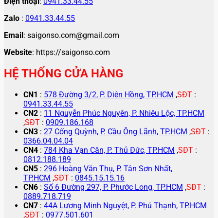
Điện thoại
:
0941.33.44.55
Zalo
:
0941.33.44.55
Email
: saigonso.com@gmail.com
Website
: https://saigonso.com
HỆ THỐNG CỬA HÀNG
CN1
:
578 Đường 3/2, P. Diên Hồng, TP.HCM
,
SĐT
:
0941.33.44.55
CN2
:
11 Nguyễn Phúc Nguyên, P. Nhiêu Lộc, TP.HCM
,
SĐT
:
0909.186.168
CN3
:
27 Cống Quỳnh, P. Cầu Ông Lãnh, TP.HCM
,
SĐT
:
0366.04.04.04
CN4
:
784 Kha Vạn Cân, P. Thủ Đức, TP.HCM
,
SĐT
:
0812.188.189
CN5
:
296 Hoàng Văn Thụ, P. Tân Sơn Nhất,
TP.HCM
,
SĐT
:
0845.15.15.16
CN6
:
Số 6 Đường 297, P. Phước Long, TP.HCM
,
SĐT
:
0889.718.719
CN7
:
44A Lương Minh Nguyệt, P. Phú Thạnh, TP.HCM
,
SĐT
:
0977.501.601