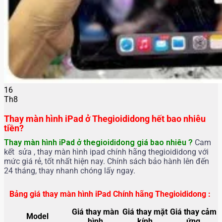
16
Th8
Thay màn hình iPad ở Thegioididong hết bao nhiêu
tiền?
Thay màn hình iPad ở thegioididong g
iá bao nhiêu ?
Cam
kết sửa , thay màn hình ipad chính hãng thegioididong với
mức giá rẻ, tốt nhất hiện nay. Chính sách bảo hành lên đến
24 tháng, thay nhanh chóng lấy ngay.
Bảng giá thay màn hình iPad Chính hãng Thegioididong :
Giá thay màn
Giá thay mặt
Giá thay cảm
Model
hình
kính
ứng