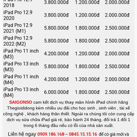
3.800.000đ
1.200.000đ
2.000.000đ
2018
iPad Pro 12.9
3.800.000đ
1.200.000đ
2.000.000đ
2020
iPad Pro 12.9
5.800.000đ
1.800.000đ
2.500.000đ
2021 (M1)
iPad Pro 12.9
5.800.000đ
1.800.000đ
2.500.000đ
2022 (M2)
iPad Pro 11 inch
4.200.000đ
1.200.000đ
2.000.000đ
(M3)
iPad Pro 13 inch
5.800.000đ
1.800.000đ
2.500.000đ
(M3)
iPad Pro 11 inch
4.200.000đ
1.200.000đ
2.000.000đ
(M4)
iPad Pro 13 inch
6.000.000đ
1.800.000đ
2.500.000đ
(M4)
SAIGONSO
cam kết dịch vụ
thay màn hình iPad
chính hãng
Thegioididong kèm nhiều ưu đãi cho học sinh , sinh viên , tài xế
công nghệ , khách hàng thân thiết. Ngoài ra chúng tôi còn cung cấp
dịch vụ sửa chữa iPad giá rẻ, bảo hành 24 tháng, đổi trả 1 đổi 1
trong 6 tháng đầu nếu có lỗi của nhà sản xuất.
Liên hệ ngay
0909.186.168
–
0845.15.15.16
để có giá mới và