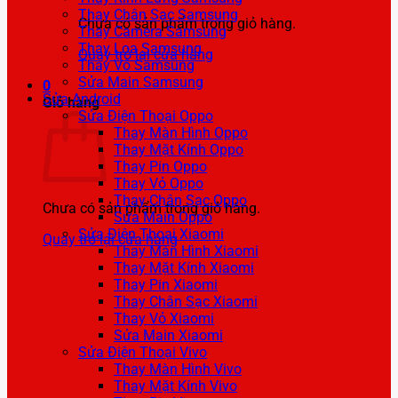
Thay Chân Sạc Samsung
Chưa có sản phẩm trong giỏ hàng.
Thay Camera Samsung
Thay Loa Samsung
Quay trở lại cửa hàng
Thay Vỏ Samsung
Sửa Main Samsung
0
Sửa Android
Giỏ hàng
Sửa Điện Thoại Oppo
Thay Màn Hình Oppo
Thay Mặt Kính Oppo
Thay Pin Oppo
Thay Vỏ Oppo
Thay Chân Sạc Oppo
Chưa có sản phẩm trong giỏ hàng.
Sửa Main Oppo
Sửa Điện Thoại Xiaomi
Quay trở lại cửa hàng
Thay Màn Hình Xiaomi
Thay Mặt Kính Xiaomi
Thay Pin Xiaomi
Thay Chân Sạc Xiaomi
Thay Vỏ Xiaomi
Sửa Main Xiaomi
Sửa Điện Thoại Vivo
Thay Màn Hình Vivo
Thay Mặt Kính Vivo