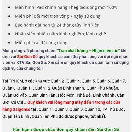
Màn hình iPad chính hãng Thegioididong mới 100%
Miễn phí đổi mới tron vòng 7 ngày sử dụng
Bảo hành dài hạn từ 24 tháng tùy linh kiện
Nhân viên nhiều năm kinh nghiệm, lành nghề
Miễn phí cài đặt ứng dụng
Mong rằng với phương châm “
Trao chất lượng – Nhận niềm tin
” khi
đến với
Sài Gòn Số
quý khách sẽ cảm thấy hài lòng với đội ngũ nhân
viên và KTV Sài Gòn Số. Xin cảm ơn quý khách đã quan tâm sử dụng
dịch vụ của chúng tôi!
Tại TPHCM, ở các khu vực Quận 2 , Quận 4, Quận 5, Quận 6, Quận 7,
Quận 8, Quận 11, Quận 12, Quận Bình Thạnh, Quận Phú Nhuận,
Quận Gò Vấp, Quận Bình Tân , Hóc Môn , Nhà Bè , Bình Chánh , Cần
Giờ , Củ Chi …
Quý khách vui lòng mang máy đến 1 trong các cửa
hàng Saigonso
tại : Quận 1 , Quận 3, Quận 9, Quận 10, TP Thủ Đức ,
Quận Tân Bình , Quận Tân Phú
để được phục vụ tốt nhất.
Hân hạnh được chào đón quý khách đến Sài Gòn Số