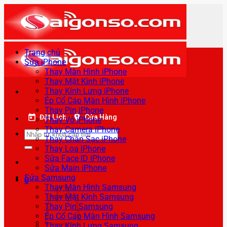
Bỏ
qua
nội
dung
Trang chủ
Sửa iPhone
Thay Màn Hình iPhone
Thay Mặt Kính iPhone
Thay Kính Lưng iPhone
Ép Cổ Cáp Màn Hình iPhone
Thay Pin iPhone
Đặt Lịch
Cửa Hàng
Thay Vỏ iPhone
Thay Camera iPhone
Tìm
Thay Chân Sạc iPhone
kiếm:
Thay Loa iPhone
Sửa Face ID iPhone
Sửa Main iPhone
Sửa Samsung
0
Thay Màn Hình Samsung
Thay Mặt Kính Samsung
Thay Pin Samsung
Ép Cổ Cáp Màn Hình Samsung
Thay Kính Lưng Samsung