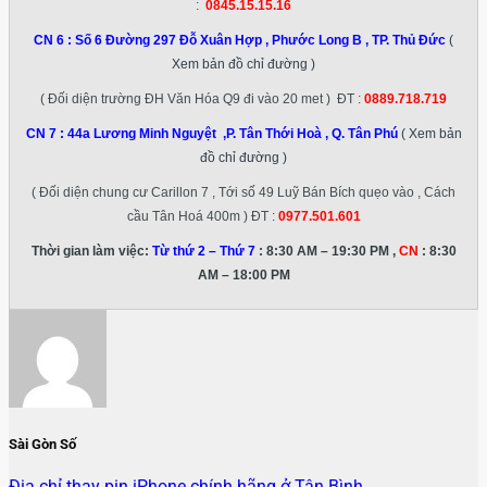
:
0845.15.15.16
CN 6 :
Số 6 Đường 297 Đỗ Xuân Hợp , Phước Long B , TP. Thủ Đức
(
Xem bản đồ chỉ đường )
( Đối diện trường ĐH Văn Hóa Q9 đi vào 20 met ) ĐT :
0889.718.719
CN 7 :
44a Lương Minh Nguyệt ,P. Tân Thới Hoà , Q. Tân Phú
( Xem bản
đồ chỉ đường )
( Đối diện chung cư Carillon 7 , Tới số 49 Luỹ Bán Bích quẹo vào , Cách
cầu Tân Hoá 400m ) ĐT :
0977.501.601
Thời gian làm việc:
Từ thứ 2 – Thứ 7
: 8:30 AM – 19:30 PM ,
CN
: 8:30
AM – 18:00 PM
Sài Gòn Số
Địa chỉ thay pin iPhone chính hãng ở Tân Bình