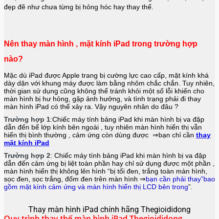
đẹp đẽ như chưa từng bị hỏng hóc hay thay thế.
Nên thay màn hình , mặt kính iPad trong trường hợp
nào?
Mặc dù iPad được Apple
trang bị cường lực cao cấp, mặt kính khá
dày dặn với khung máy được làm bằng nhôm chắc chắn. Tuy nhiên,
thời gian sử dụng cũng không thể tránh khỏi một số lỗi khiến cho
màn hình bị hư hỏng, gặp ảnh hưởng, và tình trạng phải đi thay
màn hình iPad
có thể xảy ra. Vậy nguyên nhân do đâu ?
Trường hợp 1
:Chiếc máy tính bảng iPad
khi màn hình bị va đập
dẫn đến bể lớp kính bên ngoài , tuy nhiên màn hình hiển thị vẫn
hiển thị bình thường , cảm ứng còn dùng được ⇒bạn chỉ cần
thay
mặt kính iPad
Trường hợp 2
: Chiếc máy tính bảng iPad
khi màn hình bị va đập
dẫn đến cảm ứng bị liệt toàn phần hay chỉ sử dụng được một phần ,
màn hình hiển thị không lên hình “bị tối đen, trắng toàn màn hình,
sọc đen, sọc trắng, đốm đen trên màn hình ⇒
bạn cần phải thay”bao
gồm mặt kính cảm ứng và màn hình hiển thị LCD bên trong
”.
Thay màn hình iPad chính hãng Thegioididong
Quy trình thay thế màn hình iPad Thegioididong