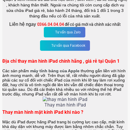
, khách hàng thân thiết. Ngoài ra chúng tôi còn cung cấp dịch vụ
sửa chữa iPad giá rẻ, bảo hành 24 tháng, đổi trả 1 đổi 1 trong 3
tháng đầu nếu có lỗi của nhà sản xuất.
Liên hệ ngay
0366.04.04.04
để có giá mới và chính xác nhất
Tư vấn qua Zalo
Tư vấn qua Facebook
Địa chỉ thay màn hình iPad chính hãng , giá rẻ tại Quận 1
Các sản phẩm
máy tính bảng của Apple
thường gắn liền với hình
ảnh mong manh, dễ vỡ. Trên thực tế, rất nhiều người dùng đã gặp
phải các sự cố đối với chiếc iPad của mình khi lỡ tay làm rơi xuống
đất, hay chỉ là vô tình ngồi đè lên khi vẫn để chiếc điện thoại trong
túi quần sau. Dù đã cải thiện khá nhiều so với những thế hệ iPad
trước đây, nhưng iPad vẫn rất dễ vỡ màn hình khi bị rơi rớt.
Thay màn hình iPad
Thay màn hình mặt kính iPad khi nào ?
Mặc dù iPad được hãng
iPad
trang bị cường lực cao cấp, mặt kính
khá dày dặn với khung máy được làm bằng nhôm chắc chắn. Tuy