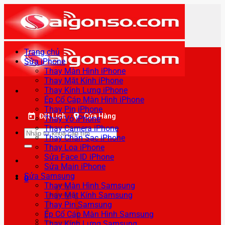
Bỏ
qua
nội
dung
Trang chủ
Sửa iPhone
Thay Màn Hình iPhone
Thay Mặt Kính iPhone
Thay Kính Lưng iPhone
Ép Cổ Cáp Màn Hình iPhone
Thay Pin iPhone
Đặt Lịch
Cửa Hàng
Thay Vỏ iPhone
Thay Camera iPhone
Tìm
Thay Chân Sạc iPhone
kiếm:
Thay Loa iPhone
Sửa Face ID iPhone
Sửa Main iPhone
Sửa Samsung
0
Thay Màn Hình Samsung
Thay Mặt Kính Samsung
Thay Pin Samsung
Ép Cổ Cáp Màn Hình Samsung
Thay Kính Lưng Samsung