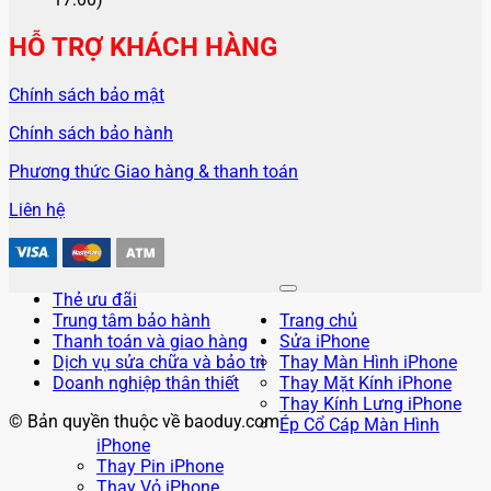
HỖ TRỢ KHÁCH HÀNG
Chính sách bảo mật
Chính sách bảo hành
Phương thức Giao hàng & thanh toán
Liên hệ
Thẻ ưu đãi
Trung tâm bảo hành
Trang chủ
Thanh toán và giao hàng
Sửa iPhone
Dịch vụ sửa chữa và bảo trì
Thay Màn Hình iPhone
Doanh nghiệp thân thiết
Thay Mặt Kính iPhone
Thay Kính Lưng iPhone
© Bản quyền thuộc về baoduy.com
Ép Cổ Cáp Màn Hình
iPhone
Thay Pin iPhone
Thay Vỏ iPhone