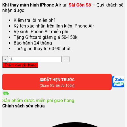
Khi thay màn hình iPhone Air
tại
Sài Gòn Số
– Quý khách sẽ
nhận được
Kiểm tra lỗi miễn phí
Ký tên xác nhận trên linh kiện iPhone Air
Vệ sinh iPhone Air miễn phí
Tặng Giftcard giảm giá 50-150k
Bảo hành 24 tháng
Thời gian thay từ 60-90 phút
Thay
màn
Thêm vào giỏ hàng
hình
iPhone
📅
Air
ĐẶT HẸN TRƯỚC
số
(Giảm 5%, tối đa 100k)
lượng
Sản phẩm được miễn phí giao hàng
Chính sách sửa chữa