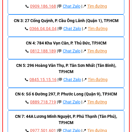
📞
0909.186.168
|💬
Chat Zalo
|📍
Tìm đường
CN 3: 27 Cống Quỳnh, P. Cầu Ông Lãnh (Quận 1), TP.HCM
📞
0366.04.04.04
|💬
Chat Zalo
|📍
Tìm đường
CN 4: 784 Kha Vạn Cân, P. Thủ Đức, TP.HCM
📞
0812.188.189
|💬
Chat Zalo
|📍
Tìm đường
CN 5: 296 Hoàng Văn Thụ, P. Tân Sơn Nhất (Tân Bình),
TP.HCM
📞
0845.15.15.16
|💬
Chat Zalo
|📍
Tìm đường
CN 6: Số 6 Đường 297, P. Phước Long (Quận 9), TP.HCM
📞
0889.718.719
|💬
Chat Zalo
|📍
Tìm đường
CN 7: 44A Lương Minh Nguyệt, P. Phú Thạnh (Tân Phú),
TP.HCM
📞
0977.501.601
|💬
Chat Zalo
|📍
Tìm đường