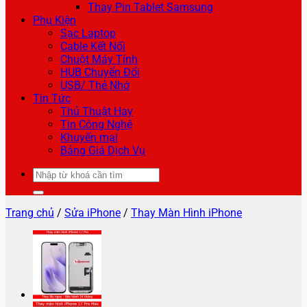
Thay Pin Tablet Samsung
Phụ Kiện
Sạc Laptop
Cable Kết Nối
Chuột Máy Tính
HUB Chuyển Đổi
USB/ Thẻ Nhớ
Tin Tức
Thủ Thuật Hay
Tin Công Nghệ
Khuyến mại
Bảng Giá Dịch Vụ
Tìm
kiếm:
Trang chủ
/
Sửa iPhone
/
Thay Màn Hình iPhone