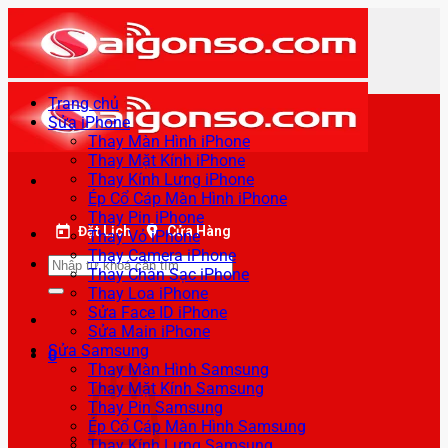
Bỏ
qua
nội
dung
Trang chủ
Sửa iPhone
Thay Màn Hình iPhone
Thay Mặt Kính iPhone
Thay Kính Lưng iPhone
Ép Cổ Cáp Màn Hình iPhone
Thay Pin iPhone
Đặt Lịch
Cửa Hàng
Thay Vỏ iPhone
Thay Camera iPhone
Tìm
Thay Chân Sạc iPhone
kiếm:
Thay Loa iPhone
Sửa Face ID iPhone
Sửa Main iPhone
Sửa Samsung
0
Thay Màn Hình Samsung
Thay Mặt Kính Samsung
Thay Pin Samsung
Ép Cổ Cáp Màn Hình Samsung
Thay Kính Lưng Samsung