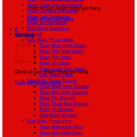
Thay Chân Sạc Samsung
Chưa có sản phẩm trong giỏ hàng.
Thay Camera Samsung
Thay Loa Samsung
Quay trở lại cửa hàng
Thay Vỏ Samsung
Sửa Main Samsung
0
Sửa Android
Giỏ hàng
Sửa Điện Thoại Oppo
Thay Màn Hình Oppo
Thay Mặt Kính Oppo
Thay Pin Oppo
Thay Vỏ Oppo
Thay Chân Sạc Oppo
Chưa có sản phẩm trong giỏ hàng.
Sửa Main Oppo
Sửa Điện Thoại Xiaomi
Quay trở lại cửa hàng
Thay Màn Hình Xiaomi
Thay Mặt Kính Xiaomi
Thay Pin Xiaomi
Thay Chân Sạc Xiaomi
Thay Vỏ Xiaomi
Sửa Main Xiaomi
Sửa Điện Thoại Vivo
Thay Màn Hình Vivo
Thay Mặt Kính Vivo