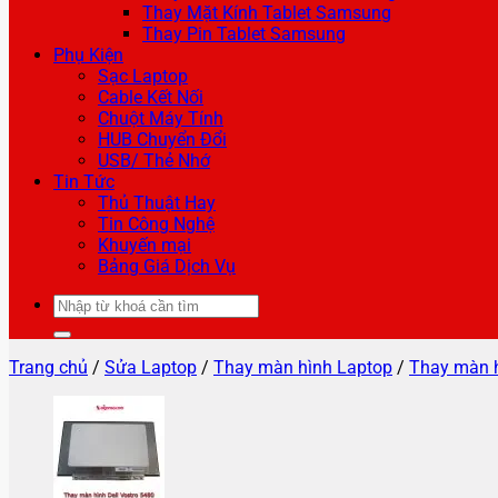
Thay Mặt Kính Tablet Samsung
Thay Pin Tablet Samsung
Phụ Kiện
Sạc Laptop
Cable Kết Nối
Chuột Máy Tính
HUB Chuyển Đổi
USB/ Thẻ Nhớ
Tin Tức
Thủ Thuật Hay
Tin Công Nghệ
Khuyến mại
Bảng Giá Dịch Vụ
Tìm
kiếm:
Trang chủ
/
Sửa Laptop
/
Thay màn hình Laptop
/
Thay màn h