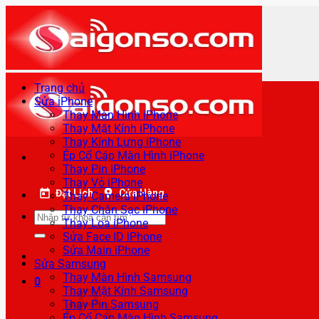
Bỏ
qua
nội
dung
Trang chủ
Sửa iPhone
Thay Màn Hình iPhone
Thay Mặt Kính iPhone
Thay Kính Lưng iPhone
Ép Cổ Cáp Màn Hình iPhone
Thay Pin iPhone
Thay Vỏ iPhone
Đặt Lịch
Cửa Hàng
Thay Camera iPhone
Thay Chân Sạc iPhone
Tìm
Thay Loa iPhone
kiếm:
Sửa Face ID iPhone
Sửa Main iPhone
Sửa Samsung
Thay Màn Hình Samsung
0
Thay Mặt Kính Samsung
Thay Pin Samsung
Ép Cổ Cáp Màn Hình Samsung