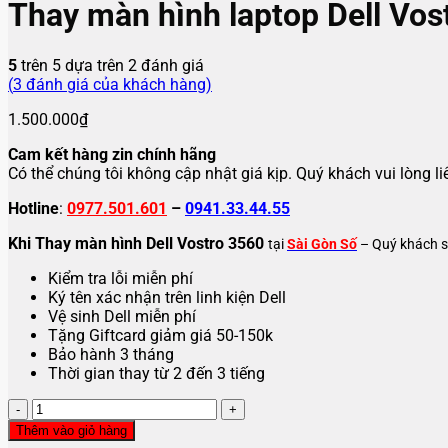
Thay màn hình laptop Dell Vos
5
trên 5 dựa trên
2
đánh giá
(
3
đánh giá của khách hàng)
1.500.000
₫
Cam kết hàng zin chính hãng
Có thể chúng tôi không cập nhật giá kịp. Quý khách vui lòng l
Hotline
:
0977.501.601
–
0941.33.44.55
Khi Thay màn hình Dell Vostro 3560
tại
Sài Gòn Số
– Quý khách s
Kiểm tra lỗi miễn phí
Ký tên xác nhận trên linh kiện Dell
Vệ sinh Dell miễn phí
Tặng Giftcard giảm giá 50-150k
Bảo hành 3 tháng
Thời gian thay từ 2 đến 3 tiếng
Thay
màn
Thêm vào giỏ hàng
hình