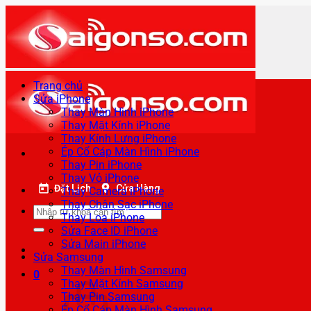
Bỏ
qua
nội
dung
Trang chủ
Sửa iPhone
Thay Màn Hình iPhone
Thay Mặt Kính iPhone
Thay Kính Lưng iPhone
Ép Cổ Cáp Màn Hình iPhone
Thay Pin iPhone
Thay Vỏ iPhone
Đặt Lịch
Cửa Hàng
Thay Camera iPhone
Thay Chân Sạc iPhone
Tìm
Thay Loa iPhone
kiếm:
Sửa Face ID iPhone
Sửa Main iPhone
Sửa Samsung
Thay Màn Hình Samsung
0
Thay Mặt Kính Samsung
Thay Pin Samsung
Ép Cổ Cáp Màn Hình Samsung