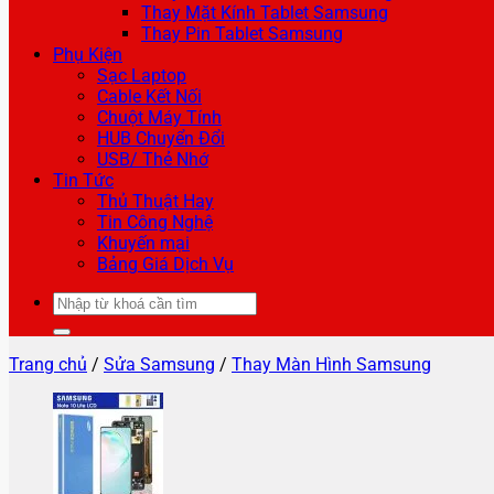
Thay Mặt Kính Tablet Samsung
Thay Pin Tablet Samsung
Phụ Kiện
Sạc Laptop
Cable Kết Nối
Chuột Máy Tính
HUB Chuyển Đổi
USB/ Thẻ Nhớ
Tin Tức
Thủ Thuật Hay
Tin Công Nghệ
Khuyến mại
Bảng Giá Dịch Vụ
Tìm
kiếm:
Trang chủ
/
Sửa Samsung
/
Thay Màn Hình Samsung