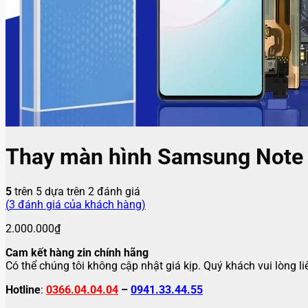
Thay màn hình Samsung Note
5
trên 5 dựa trên
2
đánh giá
(
3
đánh giá của khách hàng)
2.000.000
₫
Cam kết hàng zin chính hãng
Có thể chúng tôi không cập nhật giá kịp. Quý khách vui lòng l
Hotline
:
0366.04.04.04
–
0941.33.44.55