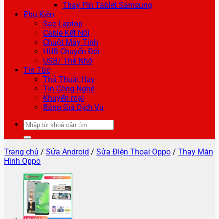
Thay Pin Tablet Samsung
Phụ Kiện
Sạc Laptop
Cable Kết Nối
Chuột Máy Tính
HUB Chuyển Đổi
USB/ Thẻ Nhớ
Tin Tức
Thủ Thuật Hay
Tin Công Nghệ
Khuyến mại
Bảng Giá Dịch Vụ
Tìm
kiếm:
Trang chủ
/
Sửa Android
/
Sửa Điện Thoại Oppo
/
Thay Màn
Hình Oppo