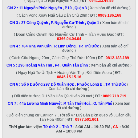
( Ngay ngã tư Ngô Nguyền + 3/2 )
ĐT
:
0941.33.44.55
CN 2 :
11 Nguyễn Phúc Nguyên , P.10 , Quận 3
( Xem bản đồ chỉ đường )
( Cách Vòng Xoay Ngã Sáu Dân Chủ 20m )
ĐT
:
0909.186.168
CN 3 :
27 Cống Quỳnh , P. Nguyễn Cư Trinh , Quận 1
( Xem bản đồ chỉ
đường )
( Đoạn Cống Quỳnh Nối Nguyễn Cư Trinh + Trần Hưng Đạo )
ĐT
:
0366.04.04.04
CN 4 :
784 Kha Vạn Cân , P. Linh Đông , TP. Thủ Đức
( Xem bản đồ chỉ
đường )
( Cách Cầu Ngang 20m , Cách Chợ Thủ Đức 100m )
ĐT
:
0812.188.189
CN 5 :
296 Hoàng Văn Thụ , P4 , Quận Tân Bình
( Xem bản đồ chỉ đường )
( Ngay Ngã Tư Út Tịch + Hoàng Văn Thụ , Đối Diện Adora )
ĐT
:
0845.15.15.16
CN 6 :
Số 6 Đường 297 Đỗ Xuân Hợp , Phước Long B , TP. Thủ Đức
(
Xem bản đồ chỉ đường )
( Đối diện trường ĐH Văn Hóa Q9 đi vào 20 met )
ĐT
:
0889.718.719
CN 7 :
44a Lương Minh Nguyệt ,P. Tân Thới Hoà , Q. Tân Phú
( Xem bản
đồ chỉ đường )
( Đối diện chung cư Carillon 7 , Tới số 47 Luỹ Bán Bích quẹo vô , Cách cầu
Tân Hoá 400m )
ĐT
:
0977.501.601
Thời gian làm việc:
Từ thứ 2 – Thứ 7
: 8:30 AM – 19:30 PM ,
CN
: 8:30
AM – 18:00 PM