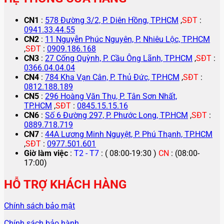
CN1
:
578 Đường 3/2, P. Diên Hồng, TP.HCM
,
SĐT
:
0941.33.44.55
CN2
:
11 Nguyễn Phúc Nguyên, P. Nhiêu Lộc, TP.HCM
,
SĐT
:
0909.186.168
CN3
:
27 Cống Quỳnh, P. Cầu Ông Lãnh, TP.HCM
,
SĐT
:
0366.04.04.04
CN4
:
784 Kha Vạn Cân, P. Thủ Đức, TP.HCM
,
SĐT
:
0812.188.189
CN5
:
296 Hoàng Văn Thụ, P. Tân Sơn Nhất,
TP.HCM
,
SĐT
:
0845.15.15.16
CN6
:
Số 6 Đường 297, P. Phước Long, TP.HCM
,
SĐT
:
0889.718.719
CN7
:
44A Lương Minh Nguyệt, P. Phú Thạnh, TP.HCM
,
SĐT
:
0977.501.601
Giờ làm việc
:
T2 - T7
: ( 08:00-19:30 )
CN
: (08:00-
17:00)
HỖ TRỢ KHÁCH HÀNG
Chính sách bảo mật
Chính sách bảo hành