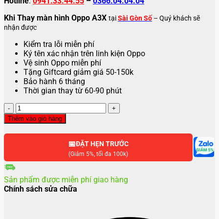
Hotline
:
0941.33.44.55
–
0366.04.04.04
Khi Thay màn hình Oppo A3X
tại
Sài Gòn Số
– Quý khách sẽ
nhận được
Kiểm tra lỗi miễn phí
Ký tên xác nhận trên linh kiện Oppo
Vệ sinh Oppo miễn phí
Tặng Giftcard giảm giá 50-150k
Bảo hành 6 tháng
Thời gian thay từ 60-90 phút
Thay
màn
Thêm vào giỏ hàng
hình
Oppo
📅
A3X
ĐẶT HẸN TRƯỚC
số
(Giảm 5%, tối đa 100k)
lượng
Sản phẩm được miễn phí giao hàng
Chính sách sửa chữa