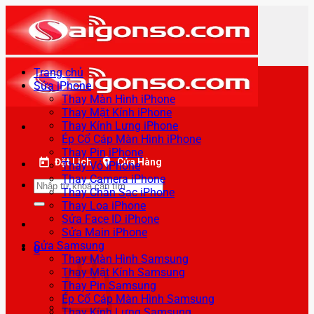
Bỏ
qua
nội
dung
Trang chủ
Sửa iPhone
Thay Màn Hình iPhone
Thay Mặt Kính iPhone
Thay Kính Lưng iPhone
Ép Cổ Cáp Màn Hình iPhone
Thay Pin iPhone
Đặt Lịch
Cửa Hàng
Thay Vỏ iPhone
Thay Camera iPhone
Tìm
Thay Chân Sạc iPhone
kiếm:
Thay Loa iPhone
Sửa Face ID iPhone
Sửa Main iPhone
Sửa Samsung
0
Thay Màn Hình Samsung
Thay Mặt Kính Samsung
Thay Pin Samsung
Ép Cổ Cáp Màn Hình Samsung
Thay Kính Lưng Samsung