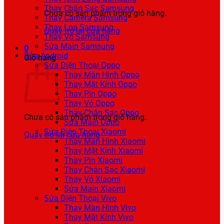
Thay Chân Sạc Samsung
Chưa có sản phẩm trong giỏ hàng.
Thay Camera Samsung
Thay Loa Samsung
Quay trở lại cửa hàng
Thay Vỏ Samsung
Sửa Main Samsung
0
Sửa Android
Giỏ hàng
Sửa Điện Thoại Oppo
Thay Màn Hình Oppo
Thay Mặt Kính Oppo
Thay Pin Oppo
Thay Vỏ Oppo
Thay Chân Sạc Oppo
Chưa có sản phẩm trong giỏ hàng.
Sửa Main Oppo
Sửa Điện Thoại Xiaomi
Quay trở lại cửa hàng
Thay Màn Hình Xiaomi
Thay Mặt Kính Xiaomi
Thay Pin Xiaomi
Thay Chân Sạc Xiaomi
Thay Vỏ Xiaomi
Sửa Main Xiaomi
Sửa Điện Thoại Vivo
Thay Màn Hình Vivo
Thay Mặt Kính Vivo