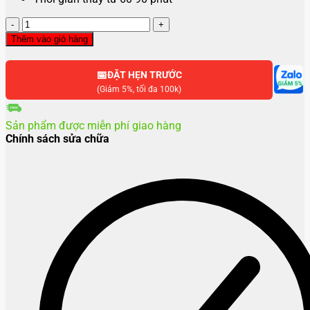
Thay
màn
Thêm vào giỏ hàng
hình
Oppo
📅
Find
ĐẶT HẸN TRƯỚC
X8
(Giảm 5%, tối đa 100k)
Pro
số
Sản phẩm được miễn phí giao hàng
lượng
Chính sách sửa chữa