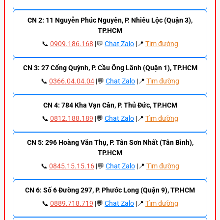
CN 2: 11 Nguyễn Phúc Nguyên, P. Nhiêu Lộc (Quận 3),
TP.HCM
📞
0909.186.168
|💬
Chat Zalo
|📍
Tìm đường
CN 3: 27 Cống Quỳnh, P. Cầu Ông Lãnh (Quận 1), TP.HCM
📞
0366.04.04.04
|💬
Chat Zalo
|📍
Tìm đường
CN 4: 784 Kha Vạn Cân, P. Thủ Đức, TP.HCM
📞
0812.188.189
|💬
Chat Zalo
|📍
Tìm đường
CN 5: 296 Hoàng Văn Thụ, P. Tân Sơn Nhất (Tân Bình),
TP.HCM
📞
0845.15.15.16
|💬
Chat Zalo
|📍
Tìm đường
CN 6: Số 6 Đường 297, P. Phước Long (Quận 9), TP.HCM
📞
0889.718.719
|💬
Chat Zalo
|📍
Tìm đường