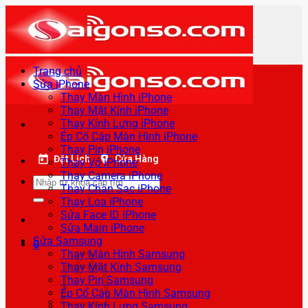
Bỏ
qua
nội
dung
Trang chủ
Sửa iPhone
Thay Màn Hình iPhone
Thay Mặt Kính iPhone
Thay Kính Lưng iPhone
Ép Cổ Cáp Màn Hình iPhone
Thay Pin iPhone
Đặt Lịch
Cửa Hàng
Thay Vỏ iPhone
Thay Camera iPhone
Tìm
Thay Chân Sạc iPhone
kiếm:
Thay Loa iPhone
Sửa Face ID iPhone
Sửa Main iPhone
Sửa Samsung
0
Thay Màn Hình Samsung
Thay Mặt Kính Samsung
Thay Pin Samsung
Ép Cổ Cáp Màn Hình Samsung
Thay Kính Lưng Samsung