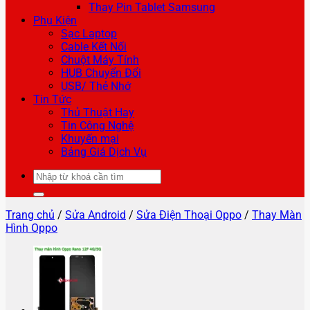
Thay Pin Tablet Samsung
Phụ Kiện
Sạc Laptop
Cable Kết Nối
Chuột Máy Tính
HUB Chuyển Đổi
USB/ Thẻ Nhớ
Tin Tức
Thủ Thuật Hay
Tin Công Nghệ
Khuyến mại
Bảng Giá Dịch Vụ
Tìm
kiếm:
Trang chủ
/
Sửa Android
/
Sửa Điện Thoại Oppo
/
Thay Màn
Hình Oppo