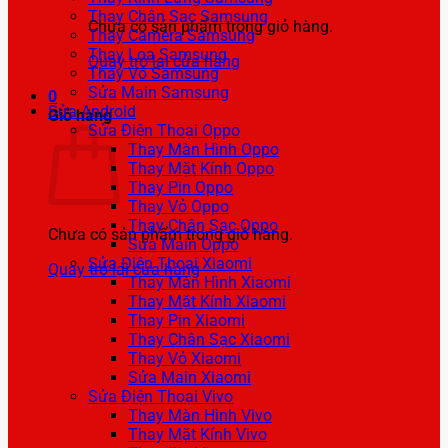
Thay Chân Sạc Samsung
Chưa có sản phẩm trong giỏ hàng.
Thay Camera Samsung
Thay Loa Samsung
Quay trở lại cửa hàng
Thay Vỏ Samsung
Sửa Main Samsung
0
Sửa Android
Giỏ hàng
Sửa Điện Thoại Oppo
Thay Màn Hình Oppo
Thay Mặt Kính Oppo
Thay Pin Oppo
Thay Vỏ Oppo
Thay Chân Sạc Oppo
Chưa có sản phẩm trong giỏ hàng.
Sửa Main Oppo
Sửa Điện Thoại Xiaomi
Quay trở lại cửa hàng
Thay Màn Hình Xiaomi
Thay Mặt Kính Xiaomi
Thay Pin Xiaomi
Thay Chân Sạc Xiaomi
Thay Vỏ Xiaomi
Sửa Main Xiaomi
Sửa Điện Thoại Vivo
Thay Màn Hình Vivo
Thay Mặt Kính Vivo