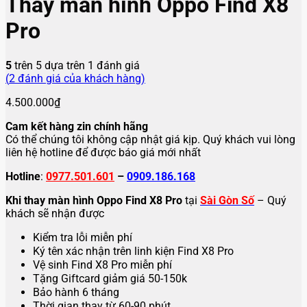
Thay màn hình Oppo Find X8
Pro
5
trên 5 dựa trên
1
đánh giá
(
2
đánh giá của khách hàng)
4.500.000
₫
Cam kết hàng zin chính hãng
Có thể chúng tôi không cập nhật giá kịp. Quý khách vui lòng
liên hệ hotline để được báo giá mới nhất
Hotline
:
0977.501.601
–
0909.186.168
Khi thay màn hình Oppo Find X8 Pro
tại
Sài Gòn Số
– Quý
khách sẽ nhận được
Kiểm tra lỗi miễn phí
Ký tên xác nhận trên linh kiện Find X8 Pro
Vệ sinh Find X8 Pro miễn phí
Tặng Giftcard giảm giá 50-150k
Bảo hành 6 tháng
Thời gian thay từ 60-90 phút