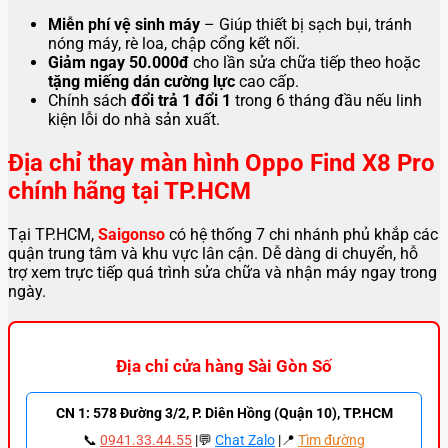
Miễn phí vệ sinh máy
– Giúp thiết bị sạch bụi, tránh
nóng máy, rè loa, chập cổng kết nối.
Giảm ngay 50.000đ
cho lần sửa chữa tiếp theo hoặc
tặng miếng dán cường lực
cao cấp.
Chính sách
đổi trả 1 đổi 1
trong 6 tháng đầu nếu linh
kiện lỗi do nhà sản xuất.
Địa chỉ thay màn hình Oppo Find X8 Pro
chính hãng tại TP.HCM
Tại TP.HCM,
Saigonso
có hệ thống 7 chi nhánh phủ khắp các
quận trung tâm và khu vực lân cận. Dễ dàng di chuyển, hỗ
trợ xem trực tiếp quá trình sửa chữa và nhận máy ngay trong
ngày.
Địa chỉ cửa hàng Sài Gòn Số
CN 1: 578 Đường 3/2, P. Diên Hồng (Quận 10), TP.HCM
📞
0941.33.44.55
|💬
Chat Zalo
|📍
Tìm đường