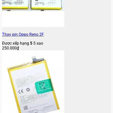
Thay pin Oppo Reno 2F
Được xếp hạng
5
5 sao
250.000
₫