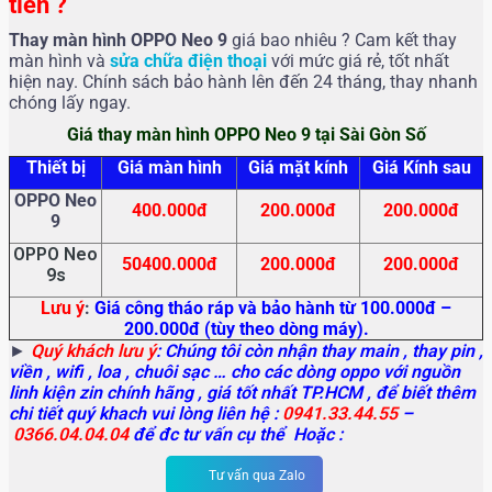
tiền ?
Thay màn hình OPPO Neo 9
giá bao nhiêu ? Cam kết thay
màn hình và
sửa chữa điện thoại
với mức giá rẻ, tốt nhất
hiện nay. Chính sách bảo hành lên đến 24 tháng, thay nhanh
chóng lấy ngay.
Giá thay màn hình OPPO Neo 9 tại Sài Gòn Số
Thiết bị
Giá màn hình
Giá mặt kính
Giá Kính sau
OPPO Neo
400.000đ
200.000đ
200.000đ
9
OPPO Neo
50400.000đ
200.000đ
200.000đ
9s
Lưu ý
:
Giá công tháo ráp và bảo hành từ 100.000đ –
200.000đ (tùy theo dòng máy).
►
Quý khách lưu ý
: Chúng tôi còn nhận thay main
, thay pin ,
viền , wifi , loa , chuôi sạc … cho các dòng oppo với nguồn
linh kiện zin chính hãng , giá tốt nhất TP.HCM , để biết thêm
chi tiết quý khach vui lòng liên hệ :
0941.33.44.55
–
0366.04.04.04
để đc tư vấn cụ thể Hoặc :
Tư vấn qua Zalo