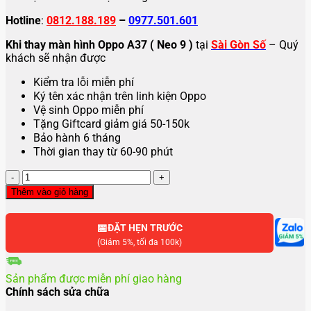
Hotline
:
0812.188.189
–
0977.501.601
Khi thay màn hình Oppo A37 ( Neo 9 )
tại
Sài Gòn Số
– Quý
khách sẽ nhận được
Kiểm tra lỗi miễn phí
Ký tên xác nhận trên linh kiện Oppo
Vệ sinh Oppo miễn phí
Tặng Giftcard giảm giá 50-150k
Bảo hành 6 tháng
Thời gian thay từ 60-90 phút
Thay
màn
Thêm vào giỏ hàng
hình
Oppo
📅
A37
ĐẶT HẸN TRƯỚC
(Neo
(Giảm 5%, tối đa 100k)
9)
số
Sản phẩm được miễn phí giao hàng
lượng
Chính sách sửa chữa