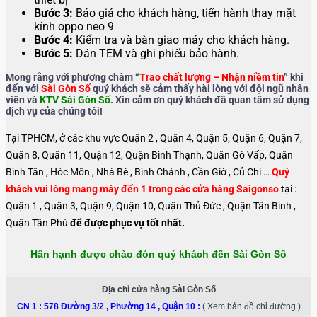
Bước 3:
Báo giá cho khách hàng, tiến hành thay mặt
kính oppo neo 9
Bước 4:
Kiểm tra và bàn giao máy cho khách hàng.
Bước 5:
Dán TEM và ghi phiếu bảo hành.
Mong rằng với phương châm “
Trao chất lượng – Nhận niềm tin
” khi
đến với
Sài Gòn Số
quý khách sẽ cảm thấy hài lòng với đội ngũ nhân
viên và
KTV Sài Gòn Số
. Xin cảm ơn quý khách đã quan tâm sử dụng
dịch vụ của chúng tôi!
Tại TPHCM, ở các khu vực Quận 2 , Quận 4, Quận 5, Quận 6, Quận 7,
Quận 8, Quận 11, Quận 12, Quận Bình Thạnh, Quận Gò Vấp, Quận
Bình Tân , Hóc Môn , Nhà Bè , Bình Chánh , Cần Giờ , Củ Chi …
Quý
khách vui lòng mang máy đến 1 trong các cửa hàng Saigonso
tại :
Quận 1 , Quận 3, Quận 9, Quận 10, Quận Thủ Đức , Quận Tân Bình ,
Quận Tân Phú
để được phục vụ tốt nhất.
Hân hạnh được chào đón quý khách đến Sài Gòn Số
Địa chỉ cửa hàng Sài Gòn Số
CN 1 :
578 Đường 3/2 , Phường 14 , Quận 10
:
( Xem bản đồ chỉ đường )