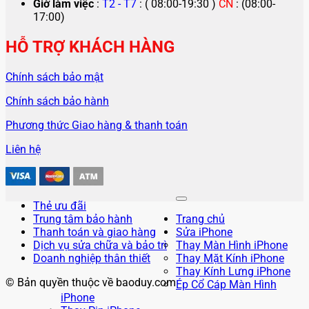
Giờ làm việc
:
T2 - T7
: ( 08:00-19:30 )
CN
: (08:00-
17:00)
HỖ TRỢ KHÁCH HÀNG
Chính sách bảo mật
Chính sách bảo hành
Phương thức Giao hàng & thanh toán
Liên hệ
Thẻ ưu đãi
Trung tâm bảo hành
Trang chủ
Thanh toán và giao hàng
Sửa iPhone
Dịch vụ sửa chữa và bảo trì
Thay Màn Hình iPhone
Doanh nghiệp thân thiết
Thay Mặt Kính iPhone
Thay Kính Lưng iPhone
© Bản quyền thuộc về baoduy.com
Ép Cổ Cáp Màn Hình
iPhone