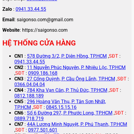
Zalo
:
0941.33.44.55
Email
: saigonso.com@gmail.com
Website
: https://saigonso.com
HỆ THỐNG CỬA HÀNG
CN1
:
578 Đường 3/2, P. Diên Hồng, TP.HCM
,
SĐT
:
0941.33.44.55
CN2
:
11 Nguyễn Phúc Nguyên, P. Nhiêu Lộc, TP.HCM
,
SĐT
:
0909.186.168
CN3
:
27 Cống Quỳnh, P. Cầu Ông Lãnh, TP.HCM
,
SĐT
:
0366.04.04.04
CN4
:
784 Kha Vạn Cân, P. Thủ Đức, TP.HCM
,
SĐT
:
0812.188.189
CN5
:
296 Hoàng Văn Thụ, P. Tân Sơn Nhất,
TP.HCM
,
SĐT
:
0845.15.15.16
CN6
:
Số 6 Đường 297, P. Phước Long, TP.HCM
,
SĐT
:
0889.718.719
CN7
:
44A Lương Minh Nguyệt, P. Phú Thạnh, TP.HCM
,
SĐT
:
0977.501.601