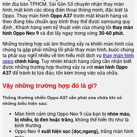
trên địa bàn TPHCM. Sài Gòn Số chuyên nhận thay màn
hình, mặt kính các dòng điện thoại thông mình, đặc biệt là
Oppo. Thay màn hình
Oppo A37
trước mặt khách hàng và
theo đúng tiêu chuẩn quy trình thay thế được samsung quy
định , Khách hàng xem kỹ thuật viên của chúng tôi
thay màn
hình Oppo Neo 9
và đợi lấy ngay trong vòng
30-60 phút.
Những trường hợp oái ăm thường xẩy ra khiến màn hình của
chúng ta gặp phải những lỗi phải thay màn hình, buộc chúng
ta phải suy nghĩ nhiều về tìm hiểu một dịch vụ
thay màn hình
oppo
chính hãng
. Tuy nhiên khách hàng cũng cần nhận biết
được những trường hợp thường xảy ra với
màn hình Oppo
A37
để tránh bị lừa đảo, tốn kém trong việc sửa chữa.
Vậy những trường hợp đó là gì?
Thông thường chiếc Oppo A37 cần phải sửa chữa khi có 
những biểu hiện sau:
Màn hình cảm ứng Oppo Neo 9 của bạn bị
nhòe màu,
bị nhiễu, bị đen hoặc trắn
g, không thể hiển thị như là
bình thường.
Oppo Neo 9
xuất hiện sọc (dọc,ngang),
trắng màn hình