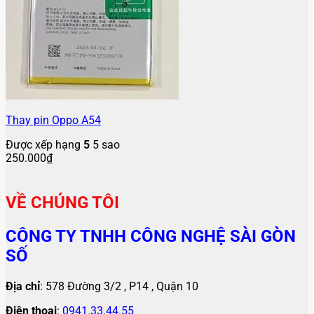
Thay pin Oppo A54
Được xếp hạng
5
5 sao
250.000
₫
VỀ CHÚNG TÔI
CÔNG TY TNHH CÔNG NGHỆ SÀI GÒN
SỐ
Địa chỉ
: 578 Đường 3/2 , P14 , Quận 10
Điện thoại
:
0941.33.44.55