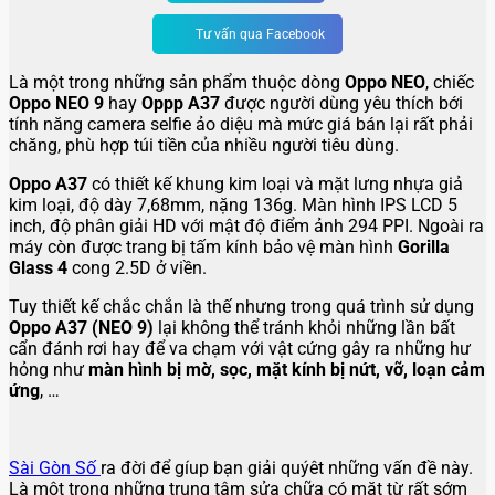
Tư vấn qua Facebook
Là một trong những sản phẩm thuộc dòng
Oppo NEO
, chiếc
Oppo NEO 9
hay
Oppp A37
được người dùng yêu thích bới
tính năng camera selfie ảo diệu mà mức giá bán lại rất phải
chăng, phù hợp túi tiền của nhiều người tiêu dùng.
Oppo A37
có thiết kế khung kim loại và mặt lưng nhựa giả
kim loại, độ dày 7,68mm, nặng 136g. Màn hình IPS LCD 5
inch, độ phân giải HD với mật độ điểm ảnh 294 PPI. Ngoài ra
máy còn được trang bị tấm kính bảo vệ màn hình
Gorilla
Glass 4
cong 2.5D ở viền.
Tuy thiết kế chắc chắn là thế nhưng trong quá trình sử dụng
Oppo A37 (NEO 9)
lại không thể tránh khỏi những lần bất
cẩn đánh rơi hay để va chạm với vật cứng gây ra những hư
hỏng như
màn hình bị mờ, sọc, mặt kính bị nứt, vỡ, loạn cảm
ứng
, …
Sài Gòn Số
ra đời để gíup bạn giải quýêt những vấn đề này.
Là một trong những trung tâm sửa chữa có mặt từ rất sớm