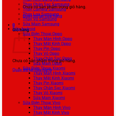
Thay Chân Sạc Samsung
Chưa có sản phẩm trong giỏ hàng.
Thay Camera Samsung
Thay Loa Samsung
Quay trở lại cửa hàng
Thay Vỏ Samsung
Sửa Main Samsung
0
Sửa Android
Giỏ hàng
Sửa Điện Thoại Oppo
Thay Màn Hình Oppo
Thay Mặt Kính Oppo
Thay Pin Oppo
Thay Vỏ Oppo
Thay Chân Sạc Oppo
Chưa có sản phẩm trong giỏ hàng.
Sửa Main Oppo
Sửa Điện Thoại Xiaomi
Quay trở lại cửa hàng
Thay Màn Hình Xiaomi
Thay Mặt Kính Xiaomi
Thay Pin Xiaomi
Thay Chân Sạc Xiaomi
Thay Vỏ Xiaomi
Sửa Main Xiaomi
Sửa Điện Thoại Vivo
Thay Màn Hình Vivo
Thay Mặt Kính Vivo