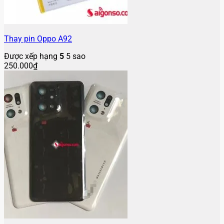
Thay pin Oppo A92
Được xếp hạng
5
5 sao
250.000
₫