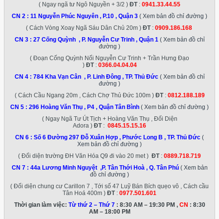
( Ngay ngã tư Ngô Nguyền + 3/2 )
ĐT
:
0941.33.44.55
CN 2 :
11 Nguyễn Phúc Nguyên , P.10 , Quận 3
( Xem bản đồ chỉ đường )
( Cách Vòng Xoay Ngã Sáu Dân Chủ 20m )
ĐT
:
0909.186.168
CN 3 :
27 Cống Quỳnh , P. Nguyễn Cư Trinh , Quận 1
( Xem bản đồ chỉ
đường )
( Đoạn Cống Quỳnh Nối Nguyễn Cư Trinh + Trần Hưng Đạo
)
ĐT
:
0366.04.04.04
CN 4 :
784 Kha Vạn Cân , P. Linh Đông , TP. Thủ Đức
( Xem bản đồ chỉ
đường )
( Cách Cầu Ngang 20m , Cách Chợ Thủ Đức 100m )
ĐT
:
0812.188.189
CN 5 :
296 Hoàng Văn Thụ , P4 , Quận Tân Bình
( Xem bản đồ chỉ đường )
( Ngay Ngã Tư Út Tịch + Hoàng Văn Thụ , Đối Diện
Adora )
ĐT
:
0845.15.15.16
CN 6 :
Số 6 Đường 297 Đỗ Xuân Hợp , Phước Long B , TP. Thủ Đức
(
Xem bản đồ chỉ đường )
( Đối diện trường ĐH Văn Hóa Q9 đi vào 20 met )
ĐT
:
0889.718.719
CN 7 :
44a Lương Minh Nguyệt ,P. Tân Thới Hoà , Q. Tân Phú
( Xem bản
đồ chỉ đường )
( Đối diện chung cư Carillon 7 , Tới số 47 Luỹ Bán Bích quẹo vô , Cách cầu
Tân Hoá 400m )
ĐT
:
0977.501.601
Thời gian làm việc:
Từ thứ 2 – Thứ 7
: 8:30 AM – 19:30 PM ,
CN
: 8:30
AM – 18:00 PM