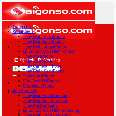
Bỏ
qua
nội
dung
Trang chủ
Sửa iPhone
Thay Màn Hình iPhone
Thay Mặt Kính iPhone
Thay Kính Lưng iPhone
Ép Cổ Cáp Màn Hình iPhone
Thay Pin iPhone
Đặt Lịch
Cửa Hàng
Thay Vỏ iPhone
Thay Camera iPhone
Tìm
Thay Chân Sạc iPhone
kiếm:
Thay Loa iPhone
Sửa Face ID iPhone
Sửa Main iPhone
Sửa Samsung
0
Thay Màn Hình Samsung
Thay Mặt Kính Samsung
Thay Pin Samsung
Ép Cổ Cáp Màn Hình Samsung
Thay Kính Lưng Samsung