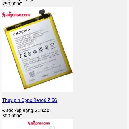
250.000
₫
Thay pin Oppo Reno6 Z 5G
Được xếp hạng
5
5 sao
300.000
₫