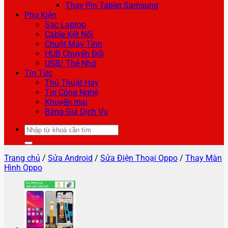
Thay Pin Tablet Samsung
Phụ Kiện
Sạc Laptop
Cable Kết Nối
Chuột Máy Tính
HUB Chuyển Đổi
USB/ Thẻ Nhớ
Tin Tức
Thủ Thuật Hay
Tin Công Nghệ
Khuyến mại
Bảng Giá Dịch Vụ
Tìm
kiếm:
Trang chủ
/
Sửa Android
/
Sửa Điện Thoại Oppo
/
Thay Màn
Hình Oppo