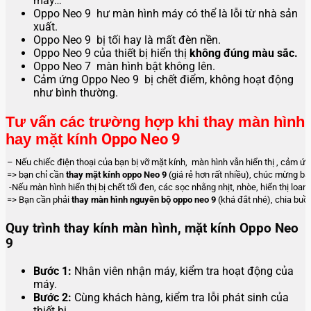
máy…
Oppo Neo 9 hư màn hình máy có thể là lỗi từ nhà sản
xuất.
Oppo Neo 9 bị tối hay là mất đèn nền.
Oppo Neo 9 của thiết bị hiển thị
không đúng màu sắc.
Oppo Neo 7 màn hình bật không lên.
Cảm ứng Oppo Neo 9 bị chết điểm, không hoạt động
như bình thường.
Tư vấn các trường hợp khi thay màn hình
hay mặt kính
Oppo Neo 9
– Nếu chiếc điện thoại của bạn bị vỡ mặt kính, màn hình vẫn hiển thị , cảm ứ
=> bạn chỉ cần
thay mặt kính oppo Neo 9
(giá rẻ hơn rất nhiều), chúc mừng bạ
-Nếu màn hình hiển thị bị chết tối đen, các sọc nhằng nhịt, nhòe, hiển thị lo
=> Bạn cần phải
thay màn hình nguyên bộ oppo neo 9
(khá đắt nhé), chia buồn
Quy trình thay kính màn hình, mặt kính Oppo Neo
9
Bước 1:
Nhân viên nhận máy, kiểm tra hoạt động của
máy.
Bước 2:
Cùng khách hàng, kiểm tra lỗi phát sinh của
thiết bị