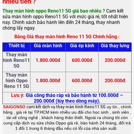
nhiêu tiền ?
Thay màn hình oppo Reno11 5G
giá bao nhiêu ?
Cam kết
sửa màn hình oppo Reno11 5G với mức giá rẻ, tốt nhất hiện
nay. Chính sách bảo hành lên đến 24 tháng, thay nhanh
chóng lấy ngay.
Bảng Giá thay màn hình Reno 11 5G Chính hãng :
Thiết bị
Giá màn hình
Giá ép kính
Giá thay lưng
Thay màn
hình Reno11
1.800.000đ
600.000đ
200.000đ
5G
Thay màn
hình Oppo
1.800.000đ
600.000đ
200.000đ
Reno 11 5G
Lưu ý
:
Giá công tháo ráp và bảo hành từ 100.000đ –
200.000đ (tùy theo dòng máy).
SAIGONSO
cam kết dịch vụ
thay màn hình Reno11 5G
uy tín , chính
hãng , giá rẻ tại TP.HCM kèm nhiều ưu đãi cho học sinh , sinh viên ,
tài xế công nghệ , khách hàng thân thiết. Ngoài ra chúng tôi còn
cung cấp dịch vụ sửa chữa Oppo giá rẻ, bảo hành 24 tháng, đổi trả
1 đổi 1 trong 6
tháng đầu nếu có lỗi của nhà sản xuất.