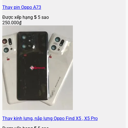
Thay pin Oppo A73
Được xếp hạng
5
5 sao
250.000
₫
Thay kính lưng, nắp lưng Oppo Find X5 , X5 Pro