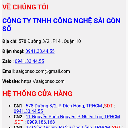
VỀ CHÚNG TÔI
CÔNG TY TNHH CÔNG NGHỆ SÀI GÒN
SỐ
Địa chỉ
: 578 Đường 3/2 , P14 , Quận 10
Điện thoại
:
0941.33.44.55
Zalo
:
0941.33.44.55
Email
: saigonso.com@gmail.com
Website
: https://saigonso.com
HỆ THỐNG CỬA HÀNG
CN1
:
578 Đường 3/2, P. Diên Hồng, TP.HCM
,
SĐT
:
0941.33.44.55
CN2
:
11 Nguyễn Phúc Nguyên, P. Nhiêu Lộc, TP.HCM
,
SĐT
:
0909.186.168
CN3
:
27 Cống Quỳnh, P. Cầu Ông Lãnh, TP.HCM
,
SĐT
: