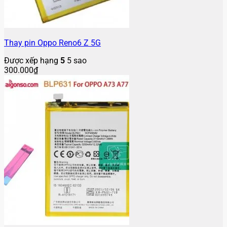
Thay pin Oppo Reno6 Z 5G
Được xếp hạng
5
5 sao
300.000
₫