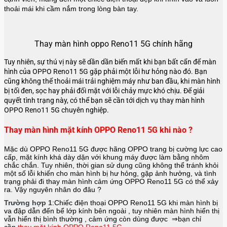
thoải mái khi cầm nắm trong lòng bàn tay.
Thay màn hình oppo Reno11 5G chính hãng
Tuy nhiên, sự thú vị này sẽ dần dần biến mất khi bạn bất cẩn để màn
hình của OPPO Reno11 5G gặp phải một lỗi hư hỏng nào đó. Bạn
cũng không thể thoải mái trải nghiệm máy như ban đầu, khi màn hình
bị tối đen, sọc hay phải đối mặt với lỗi chảy mực khó chịu. Để giải
quyết tình trạng này, có thể bạn sẽ cần tới dịch vụ thay màn hình
OPPO Reno11 5G chuyên nghiệp.
Thay màn hình mặt kính OPPO Reno11 5G khi nào ?
Mặc dù OPPO Reno11 5G được hãng
OPPO
trang bị cường lực cao
cấp, mặt kính khá dày dặn với khung máy được làm bằng nhôm
chắc chắn. Tuy nhiên, thời gian sử dụng cũng không thể tránh khỏi
một số lỗi khiến cho màn hình bị hư hỏng, gặp ảnh hưởng, và tình
trạng phải đi thay màn hình cảm ứng OPPO Reno11 5G có thể xảy
ra. Vậy nguyên nhân do đâu ?
Trường hợp 1
:Chiếc điện thoại
OPPO Reno11 5G
khi màn hình bị
va đập dẫn đến bể lớp kính bên ngoài , tuy nhiên màn hình hiển thị
vẫn hiển thị bình thường , cảm ứng còn dùng được ⇒bạn chỉ
cần
thay mặt kính OPPO Reno11 5G