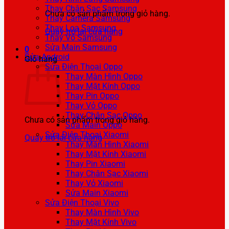
Thay Chân Sạc Samsung
Chưa có sản phẩm trong giỏ hàng.
Thay Camera Samsung
Thay Loa Samsung
Quay trở lại cửa hàng
Thay Vỏ Samsung
Sửa Main Samsung
0
Sửa Android
Giỏ hàng
Sửa Điện Thoại Oppo
Thay Màn Hình Oppo
Thay Mặt Kính Oppo
Thay Pin Oppo
Thay Vỏ Oppo
Thay Chân Sạc Oppo
Chưa có sản phẩm trong giỏ hàng.
Sửa Main Oppo
Sửa Điện Thoại Xiaomi
Quay trở lại cửa hàng
Thay Màn Hình Xiaomi
Thay Mặt Kính Xiaomi
Thay Pin Xiaomi
Thay Chân Sạc Xiaomi
Thay Vỏ Xiaomi
Sửa Main Xiaomi
Sửa Điện Thoại Vivo
Thay Màn Hình Vivo
Thay Mặt Kính Vivo