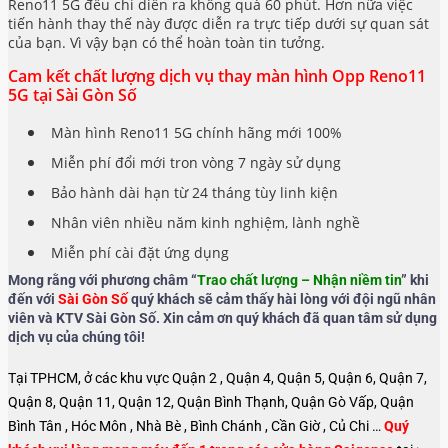
Reno11 5G đều chỉ diển ra không quá 60 phút. Hơn nữa việc
tiến hành thay thế này được diễn ra trực tiếp dưới sự quan sát
của bạn. Vì vậy bạn có thể hoàn toàn tin tưởng.
Cam kết chất lượng dịch vụ thay màn hình Opp Reno11
5G tại Sài Gòn Số
Màn hình Reno11 5G chính hãng mới 100%
Miễn phí đổi mới tron vòng 7 ngày sử dụng
Bảo hành dài hạn từ 24 tháng tùy linh kiện
Nhân viên nhiều năm kinh nghiệm, lành nghề
Miễn phí cài đặt ứng dụng
Mong rằng với phương châm “
Trao chất lượng – Nhận niềm tin
” khi
đến với
Sài Gòn Số
quý khách sẽ cảm thấy hài lòng với đội ngũ nhân
viên và KTV Sài Gòn Số. Xin cảm ơn quý khách đã quan tâm sử dụng
dịch vụ của chúng tôi!
Tại TPHCM, ở các khu vực Quận 2 , Quận 4, Quận 5, Quận 6, Quận 7,
Quận 8, Quận 11, Quận 12, Quận Bình Thạnh, Quận Gò Vấp, Quận
Bình Tân , Hóc Môn , Nhà Bè , Bình Chánh , Cần Giờ , Củ Chi …
Quý