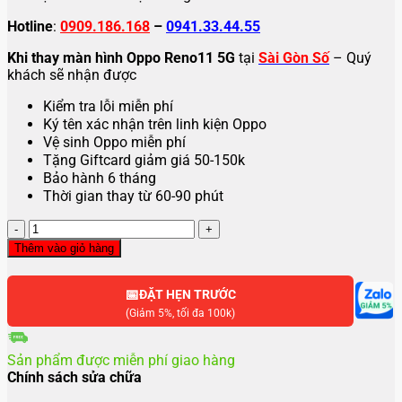
Hotline
:
0909.186.168
–
0941.33.44.55
Khi thay màn hình Oppo Reno11 5G
tại
Sài Gòn Số
– Quý
khách sẽ nhận được
Kiểm tra lỗi miễn phí
Ký tên xác nhận trên linh kiện Oppo
Vệ sinh Oppo miễn phí
Tặng Giftcard giảm giá 50-150k
Bảo hành 6 tháng
Thời gian thay từ 60-90 phút
Thay
màn
Thêm vào giỏ hàng
hình
Oppo
📅
Reno11
ĐẶT HẸN TRƯỚC
5G
(Giảm 5%, tối đa 100k)
số
lượng
Sản phẩm được miễn phí giao hàng
Chính sách sửa chữa