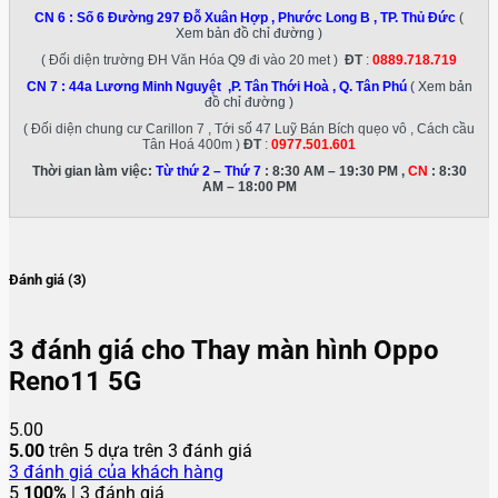
CN 6 :
Số 6 Đường 297 Đỗ Xuân Hợp , Phước Long B , TP. Thủ Đức
(
Xem bản đồ chỉ đường )
( Đối diện trường ĐH Văn Hóa Q9 đi vào 20 met )
ĐT
:
0889.718.719
CN 7 :
44a Lương Minh Nguyệt ,P. Tân Thới Hoà , Q. Tân Phú
( Xem bản
đồ chỉ đường )
( Đối diện chung cư Carillon 7 , Tới số 47 Luỹ Bán Bích quẹo vô , Cách cầu
Tân Hoá 400m )
ĐT
:
0977.501.601
Thời gian làm việc:
Từ thứ 2 – Thứ 7
: 8:30 AM – 19:30 PM ,
CN
: 8:30
AM – 18:00 PM
Đánh giá (3)
3 đánh giá cho
Thay màn hình Oppo
Reno11 5G
5.00
5.00
trên 5 dựa trên
3
đánh giá
3
đánh giá của khách hàng
5
100%
| 3 đánh giá