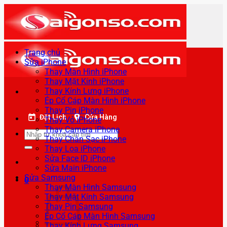
Bỏ
qua
nội
dung
Trang chủ
Sửa iPhone
Thay Màn Hình iPhone
Thay Mặt Kính iPhone
Thay Kính Lưng iPhone
Ép Cổ Cáp Màn Hình iPhone
Thay Pin iPhone
Đặt Lịch
Cửa Hàng
Thay Vỏ iPhone
Thay Camera iPhone
Tìm
Thay Chân Sạc iPhone
kiếm:
Thay Loa iPhone
Sửa Face ID iPhone
Sửa Main iPhone
Sửa Samsung
0
Thay Màn Hình Samsung
Thay Mặt Kính Samsung
Thay Pin Samsung
Ép Cổ Cáp Màn Hình Samsung
Thay Kính Lưng Samsung