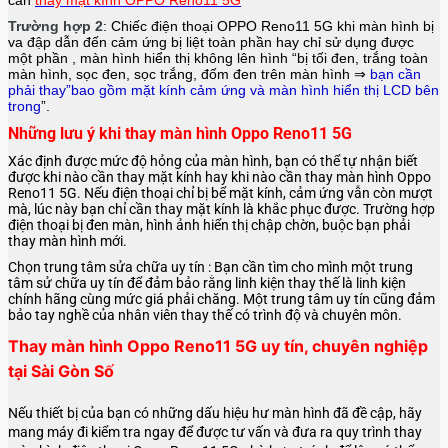
Trường hợp 2
: Chiếc điện thoại
OPPO Reno11 5G
khi màn hình bị
va đập dẫn đến cảm ứng bị liệt toàn phần hay chỉ sử dụng được
một phần , màn hình hiển thị không lên hình “bị tối đen, trắng toàn
màn hình, sọc đen, sọc trắng, đốm đen trên màn hình ⇒
bạn cần
phải thay”bao gồm mặt kính cảm ứng và màn hình hiển thị LCD bên
trong
”.
Những lưu ý khi thay màn hình Oppo Reno11 5G
Xác định được mức độ hỏng của màn hình, bạn có thể tự nhận biết
được khi nào cần thay mặt kính hay khi nào cần thay màn hình Oppo
Reno11 5G. Nếu điện thoại chỉ bị bể mặt kính, cảm ứng vẫn còn mượt
mà, lúc này bạn chỉ cần thay mặt kính là khắc phục được. Trường hợp
điện thoại bị đen màn, hình ảnh hiển thị chập chờn, buộc bạn phải
thay màn hình mới.
Chọn trung tâm sửa chữa uy tín : Bạn cần tìm cho mình một trung
tâm sử chữa uy tín để đảm bảo rằng linh kiện thay thế là linh kiện
chính hãng cùng mức giá phải chăng. Một trung tâm uy tín cũng đảm
bảo tay nghề của nhân viên thay thế có trình độ và chuyên môn.
Thay màn hình Oppo Reno11 5G uy tín, chuyên nghiệp
tại Sài Gòn Số
Nếu thiết bị của bạn có những dấu hiệu hư màn hình đã đề cập, hãy
mang máy đi kiểm tra ngay để được tư vấn và đưa ra quy trình thay