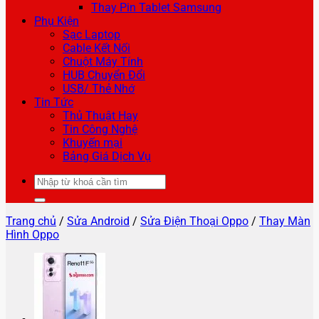
Thay Pin Tablet Samsung
Phụ Kiện
Sạc Laptop
Cable Kết Nối
Chuột Máy Tính
HUB Chuyển Đổi
USB/ Thẻ Nhớ
Tin Tức
Thủ Thuật Hay
Tin Công Nghệ
Khuyến mại
Bảng Giá Dịch Vụ
Tìm
kiếm:
Trang chủ
/
Sửa Android
/
Sửa Điện Thoại Oppo
/
Thay Màn
Hình Oppo