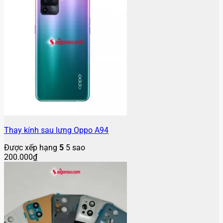
Thay kính sau lưng Oppo A94
Được xếp hạng
5
5 sao
200.000
₫