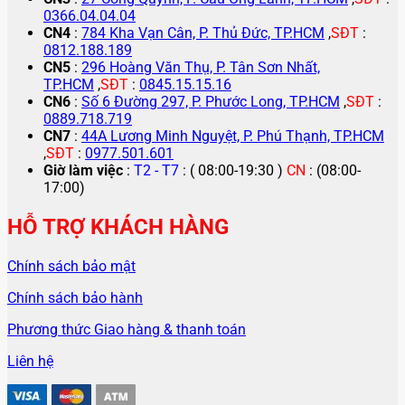
0366.04.04.04
CN4
:
784 Kha Vạn Cân, P. Thủ Đức, TP.HCM
,
SĐT
:
0812.188.189
CN5
:
296 Hoàng Văn Thụ, P. Tân Sơn Nhất,
TP.HCM
,
SĐT
:
0845.15.15.16
CN6
:
Số 6 Đường 297, P. Phước Long, TP.HCM
,
SĐT
:
0889.718.719
CN7
:
44A Lương Minh Nguyệt, P. Phú Thạnh, TP.HCM
,
SĐT
:
0977.501.601
Giờ làm việc
:
T2 - T7
: ( 08:00-19:30 )
CN
: (08:00-
17:00)
HỖ TRỢ KHÁCH HÀNG
Chính sách bảo mật
Chính sách bảo hành
Phương thức Giao hàng & thanh toán
Liên hệ