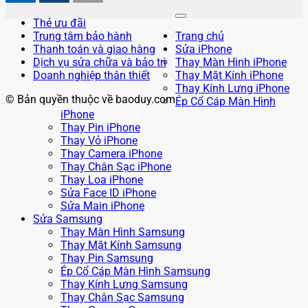
Thẻ ưu đãi
Trung tâm bảo hành
Trang chủ
Thanh toán và giao hàng
Sửa iPhone
Dịch vụ sửa chữa và bảo trì
Thay Màn Hình iPhone
Doanh nghiệp thân thiết
Thay Mặt Kính iPhone
Thay Kính Lưng iPhone
© Bản quyền thuộc về baoduy.com
Ép Cổ Cáp Màn Hình
iPhone
Thay Pin iPhone
Thay Vỏ iPhone
Thay Camera iPhone
Thay Chân Sạc iPhone
Thay Loa iPhone
Sửa Face ID iPhone
Sửa Main iPhone
Sửa Samsung
Thay Màn Hình Samsung
Thay Mặt Kính Samsung
Thay Pin Samsung
Ép Cổ Cáp Màn Hình Samsung
Thay Kính Lưng Samsung
Thay Chân Sạc Samsung