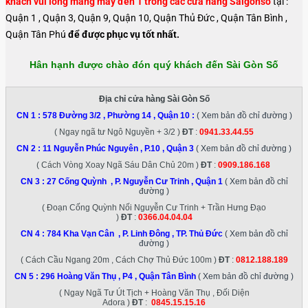
khách vui lòng mang máy đến 1 trong các cửa hàng Saigonso
tại :
Quận 1 , Quận 3, Quận 9, Quận 10, Quận Thủ Đức , Quận Tân Bình ,
Quận Tân Phú
để được phục vụ tốt nhất.
Hân hạnh được chào đón quý khách đến Sài Gòn Số
Địa chỉ cửa hàng Sài Gòn Số
CN 1 :
578 Đường 3/2 , Phường 14 , Quận 10
:
( Xem bản đồ chỉ đường )
( Ngay ngã tư Ngô Nguyền + 3/2 )
ĐT
:
0941.33.44.55
CN 2 :
11 Nguyễn Phúc Nguyên , P.10 , Quận 3
( Xem bản đồ chỉ đường )
( Cách Vòng Xoay Ngã Sáu Dân Chủ 20m )
ĐT
:
0909.186.168
CN 3 :
27 Cống Quỳnh , P. Nguyễn Cư Trinh , Quận 1
( Xem bản đồ chỉ
đường )
( Đoạn Cống Quỳnh Nối Nguyễn Cư Trinh + Trần Hưng Đạo
)
ĐT
:
0366.04.04.04
CN 4 :
784 Kha Vạn Cân , P. Linh Đông , TP. Thủ Đức
( Xem bản đồ chỉ
đường )
( Cách Cầu Ngang 20m , Cách Chợ Thủ Đức 100m )
ĐT
:
0812.188.189
CN 5 :
296 Hoàng Văn Thụ , P4 , Quận Tân Bình
( Xem bản đồ chỉ đường )
( Ngay Ngã Tư Út Tịch + Hoàng Văn Thụ , Đối Diện
Adora )
ĐT
:
0845.15.15.16