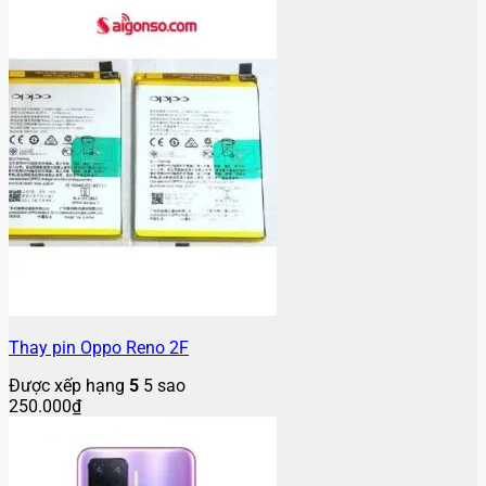
Thay pin Oppo Reno 2F
Được xếp hạng
5
5 sao
250.000
₫