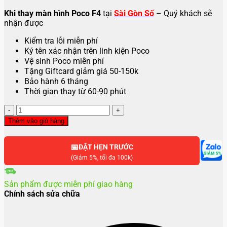
Khi thay màn hình Poco F4
tại
Sài Gòn Số
– Quý khách sẽ
nhận được
Kiểm tra lỗi miễn phí
Ký tên xác nhận trên linh kiện Poco
Vệ sinh Poco miễn phí
Tặng Giftcard giảm giá 50-150k
Bảo hành 6 tháng
Thời gian thay từ 60-90 phút
Thay
màn
Thêm vào giỏ hàng
hình
Poco
📅
F4
ĐẶT HẸN TRƯỚC
số
(Giảm 5%, tối đa 100k)
lượng
Sản phẩm được miễn phí giao hàng
Chính sách sửa chữa