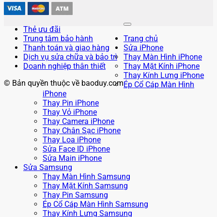
Thẻ ưu đãi
Trung tâm bảo hành
Trang chủ
Thanh toán và giao hàng
Sửa iPhone
Dịch vụ sửa chữa và bảo trì
Thay Màn Hình iPhone
Doanh nghiệp thân thiết
Thay Mặt Kính iPhone
Thay Kính Lưng iPhone
© Bản quyền thuộc về baoduy.com
Ép Cổ Cáp Màn Hình
iPhone
Thay Pin iPhone
Thay Vỏ iPhone
Thay Camera iPhone
Thay Chân Sạc iPhone
Thay Loa iPhone
Sửa Face ID iPhone
Sửa Main iPhone
Sửa Samsung
Thay Màn Hình Samsung
Thay Mặt Kính Samsung
Thay Pin Samsung
Ép Cổ Cáp Màn Hình Samsung
Thay Kính Lưng Samsung