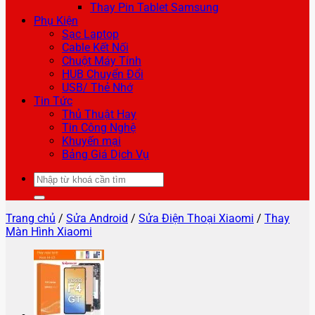
Thay Pin Tablet Samsung
Phụ Kiện
Sạc Laptop
Cable Kết Nối
Chuột Máy Tính
HUB Chuyển Đổi
USB/ Thẻ Nhớ
Tin Tức
Thủ Thuật Hay
Tin Công Nghệ
Khuyến mại
Bảng Giá Dịch Vụ
Tìm
kiếm:
Trang chủ
/
Sửa Android
/
Sửa Điện Thoại Xiaomi
/
Thay
Màn Hình Xiaomi