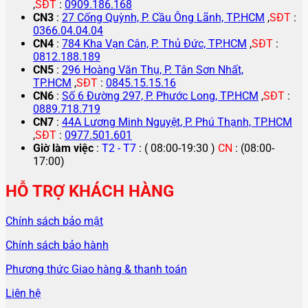
,
SĐT
:
0909.186.168
CN3
:
27 Cống Quỳnh, P. Cầu Ông Lãnh, TP.HCM
,
SĐT
:
0366.04.04.04
CN4
:
784 Kha Vạn Cân, P. Thủ Đức, TP.HCM
,
SĐT
:
0812.188.189
CN5
:
296 Hoàng Văn Thụ, P. Tân Sơn Nhất,
TP.HCM
,
SĐT
:
0845.15.15.16
CN6
:
Số 6 Đường 297, P. Phước Long, TP.HCM
,
SĐT
:
0889.718.719
CN7
:
44A Lương Minh Nguyệt, P. Phú Thạnh, TP.HCM
,
SĐT
:
0977.501.601
Giờ làm việc
:
T2 - T7
: ( 08:00-19:30 )
CN
: (08:00-
17:00)
HỖ TRỢ KHÁCH HÀNG
Chính sách bảo mật
Chính sách bảo hành
Phương thức Giao hàng & thanh toán
Liên hệ