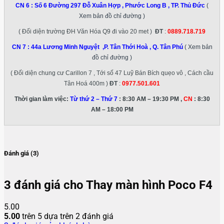
CN 6 :
Số 6 Đường 297 Đỗ Xuân Hợp , Phước Long B , TP. Thủ Đức
(
Xem bản đồ chỉ đường )
( Đối diện trường ĐH Văn Hóa Q9 đi vào 20 met )
ĐT
:
0889.718.719
CN 7 :
44a Lương Minh Nguyệt ,P. Tân Thới Hoà , Q. Tân Phú
( Xem bản
đồ chỉ đường )
( Đối diện chung cư Carillon 7 , Tới số 47 Luỹ Bán Bích quẹo vô , Cách cầu
Tân Hoá 400m )
ĐT
:
0977.501.601
Thời gian làm việc:
Từ thứ 2 – Thứ 7
: 8:30 AM – 19:30 PM ,
CN
: 8:30
AM – 18:00 PM
Đánh giá (3)
3 đánh giá cho
Thay màn hình Poco F4
5.00
5.00
trên 5 dựa trên
2
đánh giá