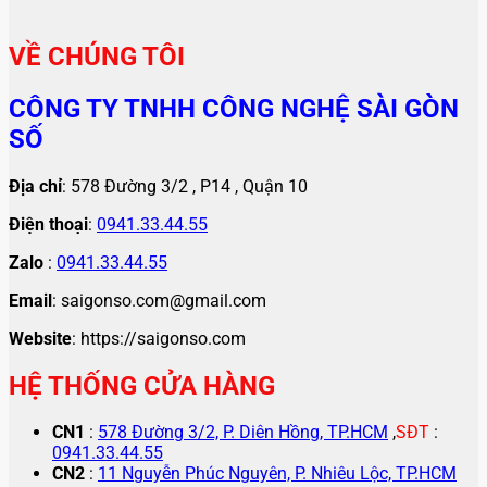
VỀ CHÚNG TÔI
CÔNG TY TNHH CÔNG NGHỆ SÀI GÒN
SỐ
Địa chỉ
: 578 Đường 3/2 , P14 , Quận 10
Điện thoại
:
0941.33.44.55
Zalo
:
0941.33.44.55
Email
: saigonso.com@gmail.com
Website
: https://saigonso.com
HỆ THỐNG CỬA HÀNG
CN1
:
578 Đường 3/2, P. Diên Hồng, TP.HCM
,
SĐT
:
0941.33.44.55
CN2
:
11 Nguyễn Phúc Nguyên, P. Nhiêu Lộc, TP.HCM