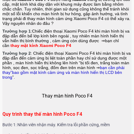
cấp, mặt kính khá dày dặn với khung máy được làm bằng nhôm
chắc chắn. Tuy nhiên, thời gian sử dụng cũng không thể tránh khỏi
một số lỗi khiến cho màn hình bị hư hỏng, gặp ảnh hưởng, và tình
trạng phải đi thay màn hình cảm ứng Xiaomi Poco F4
có thể xảy ra.
Vậy nguyên nhân do đâu ?
Trường hợp 1
:Chiếc điện thoại
Xiaomi Poco F4
khi màn hình bị va
đập dẫn đến bể lớp kính bên ngoài , tuy nhiên màn hình hiển thị
vẫn hiển thị bình thường , cảm ứng còn dùng được ⇒bạn chỉ
cần
thay mặt kính Xiaomi Poco F4
Trường hợp 2
: Chiếc điện thoại
Xiaomi Poco F4
khi màn hình bị va
đập dẫn đến cảm ứng bị liệt toàn phần hay chỉ sử dụng được một
phần , màn hình hiển thị không lên hình “bị tối đen, trắng toàn màn
hình, sọc đen, sọc trắng, đốm đen trên màn hình ⇒
bạn cần phải
thay”bao gồm mặt kính cảm ứng và màn hình hiển thị LCD bên
trong
”.
Thay màn hình Poco F4
Quy trình thay thế màn hình Poco F4
Bước 1: Nhân viên nhận máy. Kiểm tra lỗi phần cứng, mềm