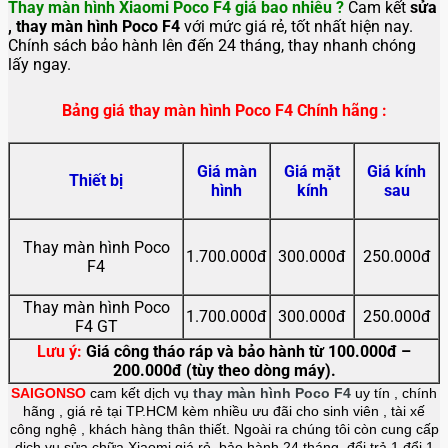
Thay màn hình Xiaomi Poco F4 giá bao nhiêu ?
Cam kết
sửa
, thay màn hình Poco F4
với mức giá rẻ, tốt nhất hiện nay.
Chính sách bảo hành lên đến 24 tháng, thay nhanh chóng
lấy ngay.
Bảng giá thay màn hình Poco F4 Chính hãng :
Giá màn
Giá mặt
Giá kính
Thiết bị
hình
kính
sau
Thay màn hình Poco
1.700.000đ
300.000đ
250.000đ
F4
Thay màn hình Poco
1.700.000đ
300.000đ
250.000đ
F4 GT
Lưu ý:
Giá công tháo ráp và bảo hành từ 100.000đ –
200.000đ (tùy theo dòng máy).
SAIGONSO
cam kết dịch vụ
thay màn hình Poco F4
uy tín , chính
hãng , giá rẻ tại TP.HCM kèm nhiều ưu đãi cho sinh viên , tài xế
công nghệ , khách hàng thân thiết. Ngoài ra chúng tôi còn cung cấp
dịch vụ sửa chữa Xiaomi giá rẻ, bảo hành 24 tháng, đổi trả 1 đổi 1