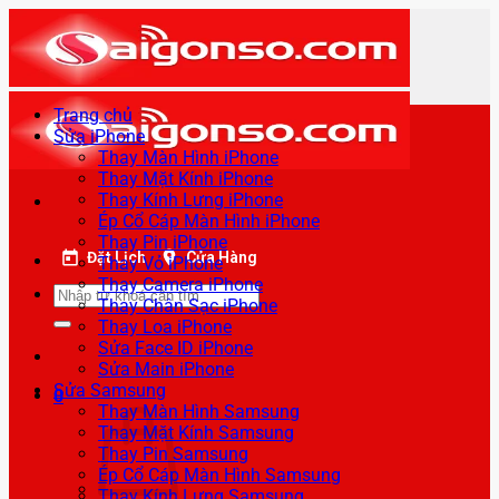
Bỏ
qua
nội
dung
Trang chủ
Sửa iPhone
Thay Màn Hình iPhone
Thay Mặt Kính iPhone
Thay Kính Lưng iPhone
Ép Cổ Cáp Màn Hình iPhone
Thay Pin iPhone
Đặt Lịch
Cửa Hàng
Thay Vỏ iPhone
Thay Camera iPhone
Tìm
Thay Chân Sạc iPhone
kiếm:
Thay Loa iPhone
Sửa Face ID iPhone
Sửa Main iPhone
Sửa Samsung
0
Thay Màn Hình Samsung
Thay Mặt Kính Samsung
Thay Pin Samsung
Ép Cổ Cáp Màn Hình Samsung
Thay Kính Lưng Samsung