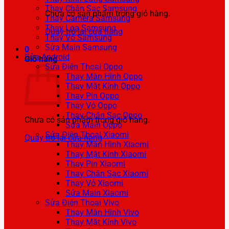
Thay Chân Sạc Samsung
Chưa có sản phẩm trong giỏ hàng.
Thay Camera Samsung
Thay Loa Samsung
Quay trở lại cửa hàng
Thay Vỏ Samsung
Sửa Main Samsung
0
Sửa Android
Giỏ hàng
Sửa Điện Thoại Oppo
Thay Màn Hình Oppo
Thay Mặt Kính Oppo
Thay Pin Oppo
Thay Vỏ Oppo
Thay Chân Sạc Oppo
Chưa có sản phẩm trong giỏ hàng.
Sửa Main Oppo
Sửa Điện Thoại Xiaomi
Quay trở lại cửa hàng
Thay Màn Hình Xiaomi
Thay Mặt Kính Xiaomi
Thay Pin Xiaomi
Thay Chân Sạc Xiaomi
Thay Vỏ Xiaomi
Sửa Main Xiaomi
Sửa Điện Thoại Vivo
Thay Màn Hình Vivo
Thay Mặt Kính Vivo