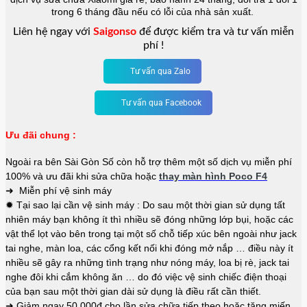
trong 6 tháng đầu nếu có lỗi của nhà sản xuất.
Liên hệ ngay với
Saigonso
để được kiểm tra và tư vấn miễn
phí !
Tư vấn qua Zalo
Tư vấn qua Facebook
Ưu đãi chung :
Ngoài ra bên Sài Gòn Số còn hỗ trợ thêm một số dịch vụ miễn phí
100% và ưu đãi khi sửa chữa hoặc
thay màn hình Poco F4
➜ Miễn phí vệ sinh máy
✹ Tại sao lại cần vệ sinh máy : Do sau một thời gian sử dụng tất
nhiên máy bạn không ít thì nhiều sẽ đóng những lớp bụi, hoặc các
vật thể lọt vào bên trong tại một số chỗ tiếp xúc bên ngoài như jack
tai nghe, màn loa, các cổng kết nối khi đóng mở nắp … điều này ít
nhiều sẽ gây ra những tình trạng như nóng máy, loa bị rè, jack tai
nghe đôi khi cắm không ăn … do đó việc vệ sinh chiếc điện thoại
của bạn sau một thời gian dài sử dụng là điều rất cần thiết.
➜ Giảm ngay 50.000đ cho lần sửa chữa tiếp theo hoặc tặng miến