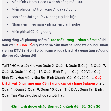
Màn hình Xiaomi Poco F4 chính hãng mới 100%
Miễn phí đổi mới tron vòng 7 ngày sử dụng
Bảo hành dài hạn từ 24 tháng tùy linh kiện
Nhân viên nhiều năm kinh nghiệm, lành nghề
Miễn phí cài đặt ứng dụng
Mong rằng với phương châm “
Trao chất lượng – Nhận niềm tin
” khi
đến với
Sài Gòn Số
quý khách sẽ cảm thấy hài lòng với đội ngũ nhân
viên và KTV Sài Gòn Số. Xin cảm ơn quý khách đã quan tâm sử dụng
dịch vụ của chúng tôi!
Tại TPHCM, ở các khu vực Quận 2 , Quận 4, Quận 5, Quận 6, Quận 7,
Quận 8, Quận 11, Quận 12, Quận Bình Thạnh, Quận Gò Vấp, Quận
Bình Tân , Hóc Môn , Nhà Bè , Bình Chánh , Cần Giờ , Củ Chi …
Quý
khách vui lòng mang máy đến 1 trong các cửa hàng Saigonso
tại :
Quận 1 , Quận 3, Quận 9, Quận 10, Quận Thủ Đức , Quận Tân Bình ,
Quận Tân Phú
để được phục vụ tốt nhất.
Hân hạnh được chào đón quý khách đến Sài Gòn Số