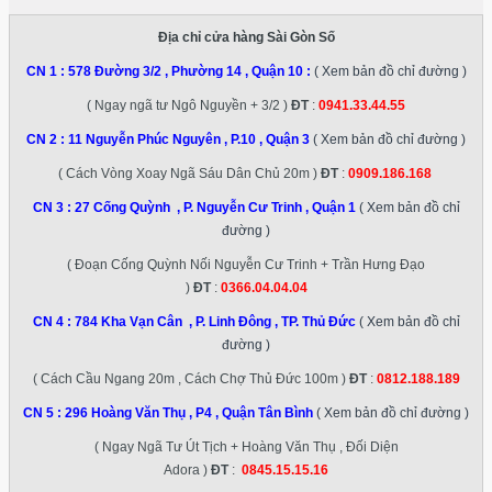
Địa chỉ cửa hàng Sài Gòn Số
CN 1 :
578 Đường 3/2 , Phường 14 , Quận 10
:
( Xem bản đồ chỉ đường )
( Ngay ngã tư Ngô Nguyền + 3/2 )
ĐT
:
0941.33.44.55
CN 2 :
11 Nguyễn Phúc Nguyên , P.10 , Quận 3
( Xem bản đồ chỉ đường )
( Cách Vòng Xoay Ngã Sáu Dân Chủ 20m )
ĐT
:
0909.186.168
CN 3 :
27 Cống Quỳnh , P. Nguyễn Cư Trinh , Quận 1
( Xem bản đồ chỉ
đường )
( Đoạn Cống Quỳnh Nối Nguyễn Cư Trinh + Trần Hưng Đạo
)
ĐT
:
0366.04.04.04
CN 4 :
784 Kha Vạn Cân , P. Linh Đông , TP. Thủ Đức
( Xem bản đồ chỉ
đường )
( Cách Cầu Ngang 20m , Cách Chợ Thủ Đức 100m )
ĐT
:
0812.188.189
CN 5 :
296 Hoàng Văn Thụ , P4 , Quận Tân Bình
( Xem bản đồ chỉ đường )
( Ngay Ngã Tư Út Tịch + Hoàng Văn Thụ , Đối Diện
Adora )
ĐT
:
0845.15.15.16