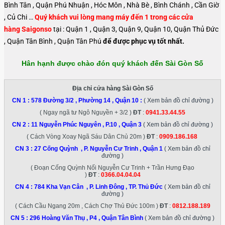
Bình Tân , Quận Phú Nhuận , Hóc Môn , Nhà Bè , Bình Chánh , Cần Giờ
, Củ Chi …
Quý khách vui lòng mang máy đến 1 trong các cửa
hàng Saigonso
tại : Quận 1 , Quận 3, Quận 9, Quận 10, Quận Thủ Đức
, Quận Tân Bình , Quận Tân Phú
để được phục vụ tốt nhất.
Hân hạnh được chào đón quý khách đến Sài Gòn Số
Địa chỉ cửa hàng Sài Gòn Số
CN 1 :
578 Đường 3/2 , Phường 14 , Quận 10
:
( Xem bản đồ chỉ đường )
( Ngay ngã tư Ngô Nguyền + 3/2 )
ĐT
:
0941.33.44.55
CN 2 :
11 Nguyễn Phúc Nguyên , P.10 , Quận 3
( Xem bản đồ chỉ đường )
( Cách Vòng Xoay Ngã Sáu Dân Chủ 20m )
ĐT
:
0909.186.168
CN 3 :
27 Cống Quỳnh , P. Nguyễn Cư Trinh , Quận 1
( Xem bản đồ chỉ
đường )
( Đoạn Cống Quỳnh Nối Nguyễn Cư Trinh + Trần Hưng Đạo
)
ĐT
:
0366.04.04.04
CN 4 :
784 Kha Vạn Cân , P. Linh Đông , TP. Thủ Đức
( Xem bản đồ chỉ
đường )
( Cách Cầu Ngang 20m , Cách Chợ Thủ Đức 100m )
ĐT
:
0812.188.189
CN 5 :
296 Hoàng Văn Thụ , P4 , Quận Tân Bình
( Xem bản đồ chỉ đường )