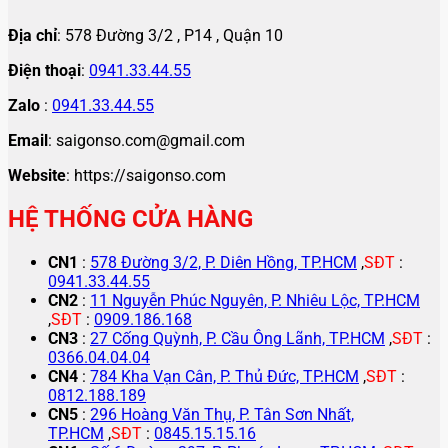
Địa chỉ
: 578 Đường 3/2 , P14 , Quận 10
Điện thoại
:
0941.33.44.55
Zalo
:
0941.33.44.55
Email
: saigonso.com@gmail.com
Website
: https://saigonso.com
HỆ THỐNG CỬA HÀNG
CN1
:
578 Đường 3/2, P. Diên Hồng, TP.HCM
,
SĐT
:
0941.33.44.55
CN2
:
11 Nguyễn Phúc Nguyên, P. Nhiêu Lộc, TP.HCM
,
SĐT
:
0909.186.168
CN3
:
27 Cống Quỳnh, P. Cầu Ông Lãnh, TP.HCM
,
SĐT
:
0366.04.04.04
CN4
:
784 Kha Vạn Cân, P. Thủ Đức, TP.HCM
,
SĐT
:
0812.188.189
CN5
:
296 Hoàng Văn Thụ, P. Tân Sơn Nhất,
TP.HCM
,
SĐT
:
0845.15.15.16