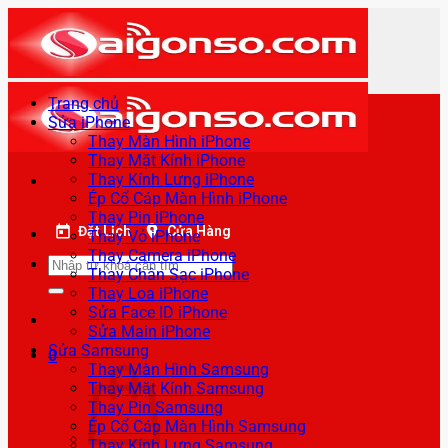
Bỏ
qua
nội
dung
Trang chủ
Sửa iPhone
Thay Màn Hình iPhone
Thay Mặt Kính iPhone
Thay Kính Lưng iPhone
Ép Cổ Cáp Màn Hình iPhone
Thay Pin iPhone
Đặt Lịch
Cửa Hàng
Thay Vỏ iPhone
Thay Camera iPhone
Tìm
Thay Chân Sạc iPhone
kiếm:
Thay Loa iPhone
Sửa Face ID iPhone
Sửa Main iPhone
Sửa Samsung
0
Thay Màn Hình Samsung
Thay Mặt Kính Samsung
Thay Pin Samsung
Ép Cổ Cáp Màn Hình Samsung
Thay Kính Lưng Samsung