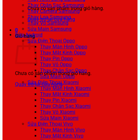
Thay Chân Sạc Samsung
Chưa có sản phẩm trong giỏ hàng.
Thay Camera Samsung
Thay Loa Samsung
Quay trở lại cửa hàng
Thay Vỏ Samsung
Sửa Main Samsung
0
Sửa Android
Giỏ hàng
Sửa Điện Thoại Oppo
Thay Màn Hình Oppo
Thay Mặt Kính Oppo
Thay Pin Oppo
Thay Vỏ Oppo
Thay Chân Sạc Oppo
Chưa có sản phẩm trong giỏ hàng.
Sửa Main Oppo
Sửa Điện Thoại Xiaomi
Quay trở lại cửa hàng
Thay Màn Hình Xiaomi
Thay Mặt Kính Xiaomi
Thay Pin Xiaomi
Thay Chân Sạc Xiaomi
Thay Vỏ Xiaomi
Sửa Main Xiaomi
Sửa Điện Thoại Vivo
Thay Màn Hình Vivo
Thay Mặt Kính Vivo