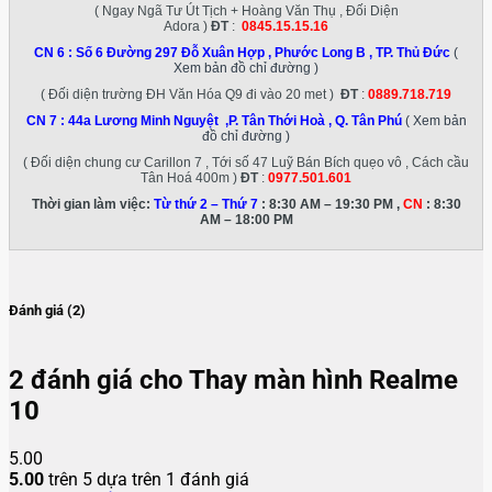
( Ngay Ngã Tư Út Tịch + Hoàng Văn Thụ , Đối Diện
Adora )
ĐT
:
0845.15.15.16
CN 6 :
Số 6 Đường 297 Đỗ Xuân Hợp , Phước Long B , TP. Thủ Đức
(
Xem bản đồ chỉ đường )
( Đối diện trường ĐH Văn Hóa Q9 đi vào 20 met )
ĐT
:
0889.718.719
CN 7 :
44a Lương Minh Nguyệt ,P. Tân Thới Hoà , Q. Tân Phú
( Xem bản
đồ chỉ đường )
( Đối diện chung cư Carillon 7 , Tới số 47 Luỹ Bán Bích quẹo vô , Cách cầu
Tân Hoá 400m )
ĐT
:
0977.501.601
Thời gian làm việc:
Từ thứ 2 – Thứ 7
: 8:30 AM – 19:30 PM ,
CN
: 8:30
AM – 18:00 PM
Đánh giá (2)
2 đánh giá cho
Thay màn hình Realme
10
5.00
5.00
trên 5 dựa trên
1
đánh giá