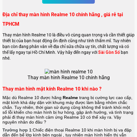
Địa chỉ thay màn hình Realme 10 chính hãng , giá rẻ tại
TPHCM
Thay màn hình Realme 10 là điều vô cùng quan trọng và cần thiết giúp
thiết bị của bạn hoạt động ổn định cũng như tính thẩm mĩ. Tuy nhiên
bạn còn đang phân vân về địa chỉ sửa chữa uy tín, chất lượng và có
thể lấy ngay tại Hồ Chí Minh. Vậy hãy đến ngay với
Sài Gòn Số
bạn
nhé.
Thay màn hình Realme 10 chính hãng
Thay màn hình mặt kính Realme 10 khi nào ?
Mặc dù Realme 10 được hãng
Realme
trang bị cường lực cao cấp,
mặt kính khá dày dặn với khung máy được làm bằng nhôm chắc
chắn. Tuy nhiên, thời gian sử dụng cũng không thể tránh khỏi một
số lỗi khiến cho màn hình bị hư hỏng, gặp ảnh hưởng, và tình trạng
phải đi thay màn hình cảm ứng Realme 10 có thể xảy ra. Vậy
nguyên nhân do đâu ?
Trường hợp 1
:Chiếc điện thoại
Realme 10
khi màn hình bị va đập
dẫn đến bể lớp kính bên ngoài , tuy nhiên màn hình hiển thị vẫn