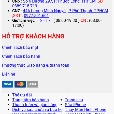
CN6
:
Số 6 Đường 297, P. Phước Long, TP.HCM
,
SĐT
:
0889.718.719
CN7
:
44A Lương Minh Nguyệt, P. Phú Thạnh, TP.HCM
,
SĐT
:
0977.501.601
Giờ làm việc
:
T2 - T7
: ( 08:00-19:30 )
CN
: (08:00-
17:00)
HỖ TRỢ KHÁCH HÀNG
Chính sách bảo mật
Chính sách bảo hành
Phương thức Giao hàng & thanh toán
Liên hệ
Thẻ ưu đãi
Trung tâm bảo hành
Trang chủ
Thanh toán và giao hàng
Sửa iPhone
Dịch vụ sửa chữa và bảo trì
Thay Màn Hình iPhone