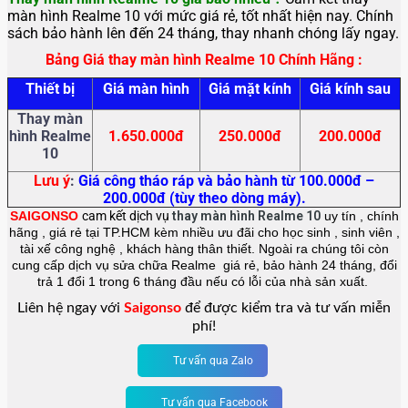
màn hình Realme 10 với mức giá rẻ, tốt nhất hiện nay. Chính
sách bảo hành lên đến 24 tháng, thay nhanh chóng lấy ngay.
Bảng Giá thay màn hình Realme 10 Chính Hãng :
Thiết bị
Giá màn hình
Giá mặt kính
Giá kính sau
Thay màn
hình Realme
1.650.000đ
250.000đ
200.000đ
10
Lưu ý
:
Giá công tháo ráp và bảo hành từ 100.000đ –
200.000đ (tùy theo dòng máy).
SAIGONSO
cam kết dịch vụ
thay màn hình
Realme 10
uy tín , chính
hãng , giá rẻ tại TP.HCM kèm nhiều ưu đãi cho học sinh , sinh viên ,
tài xế công nghệ , khách hàng thân thiết. Ngoài ra chúng tôi còn
cung cấp dịch vụ sửa chữa Realme giá rẻ, bảo hành 24 tháng, đổi
trả 1 đổi 1 trong 6 tháng đầu nếu có lỗi của nhà sản xuất.
Liên hệ ngay với
Saigonso
để được kiểm tra và tư vấn miễn
phí!
Tư vấn qua Zalo
Tư vấn qua Facebook