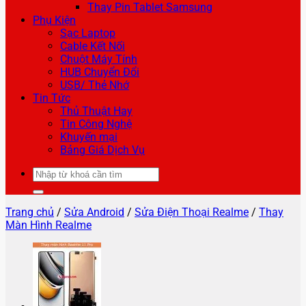
Thay Pin Tablet Samsung
Phụ Kiện
Sạc Laptop
Cable Kết Nối
Chuột Máy Tính
HUB Chuyển Đổi
USB/ Thẻ Nhớ
Tin Tức
Thủ Thuật Hay
Tin Công Nghệ
Khuyến mại
Bảng Giá Dịch Vụ
Tìm
kiếm:
Trang chủ
/
Sửa Android
/
Sửa Điện Thoại Realme
/
Thay
Màn Hình Realme