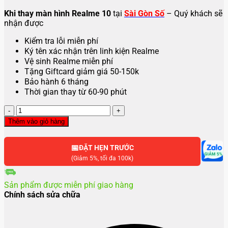
Khi thay màn hình Realme 10
tại
Sài Gòn Số
– Quý khách sẽ
nhận được
Kiểm tra lỗi miễn phí
Ký tên xác nhận trên linh kiện Realme
Vệ sinh Realme miễn phí
Tặng Giftcard giảm giá 50-150k
Bảo hành 6 tháng
Thời gian thay từ 60-90 phút
Thay
màn
Thêm vào giỏ hàng
hình
Realme
📅
10
ĐẶT HẸN TRƯỚC
số
(Giảm 5%, tối đa 100k)
lượng
Sản phẩm được miễn phí giao hàng
Chính sách sửa chữa