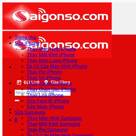
Bỏ
qua
nội
dung
Trang chủ
Sửa iPhone
Thay Màn Hình iPhone
Thay Mặt Kính iPhone
Thay Kính Lưng iPhone
Ép Cổ Cáp Màn Hình iPhone
Thay Pin iPhone
Thay Vỏ iPhone
Đặt Lịch
Cửa Hàng
Thay Camera iPhone
Thay Chân Sạc iPhone
Tìm
Thay Loa iPhone
kiếm:
Sửa Face ID iPhone
Sửa Main iPhone
Sửa Samsung
Thay Màn Hình Samsung
0
Thay Mặt Kính Samsung
Thay Pin Samsung
Ép Cổ Cáp Màn Hình Samsung