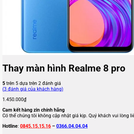
Thay màn hình Realme 8 pro
5
trên 5 dựa trên
2
đánh giá
(
3
đánh giá của khách hàng)
1.450.000
₫
Cam kết hàng zin chính hãng
Có thể chúng tôi không cập nhật giá kịp. Quý khách vui lòng l
Hotline
:
0845.15,15,16
–
0366.04.04.04