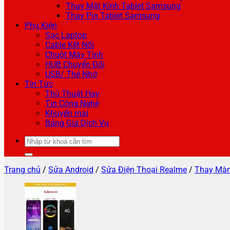
Thay Mặt Kính Tablet Samsung
Thay Pin Tablet Samsung
Phụ Kiện
Sạc Laptop
Cable Kết Nối
Chuột Máy Tính
HUB Chuyển Đổi
USB/ Thẻ Nhớ
Tin Tức
Thủ Thuật Hay
Tin Công Nghệ
Khuyến mại
Bảng Giá Dịch Vụ
Tìm
kiếm:
Trang chủ
/
Sửa Android
/
Sửa Điện Thoại Realme
/
Thay Màn