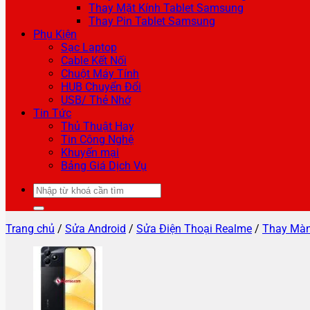
Thay Mặt Kính Tablet Samsung
Thay Pin Tablet Samsung
Phụ Kiện
Sạc Laptop
Cable Kết Nối
Chuột Máy Tính
HUB Chuyển Đổi
USB/ Thẻ Nhớ
Tin Tức
Thủ Thuật Hay
Tin Công Nghệ
Khuyến mại
Bảng Giá Dịch Vụ
Tìm
kiếm:
Trang chủ
/
Sửa Android
/
Sửa Điện Thoại Realme
/
Thay Màn