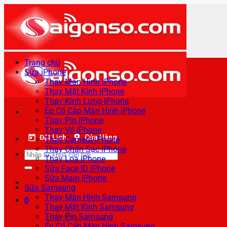
Bỏ
qua
nội
dung
Trang chủ
Sửa iPhone
Thay Màn Hình iPhone
Thay Mặt Kính iPhone
Thay Kính Lưng iPhone
Ép Cổ Cáp Màn Hình iPhone
Thay Pin iPhone
Thay Vỏ iPhone
Đặt Lịch
Cửa Hàng
Thay Camera iPhone
Thay Chân Sạc iPhone
Tìm
Thay Loa iPhone
kiếm:
Sửa Face ID iPhone
Sửa Main iPhone
Sửa Samsung
Thay Màn Hình Samsung
0
Thay Mặt Kính Samsung
Thay Pin Samsung
Ép Cổ Cáp Màn Hình Samsung