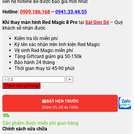
liên hệ hotline để được báo giá mới nhất
Hotline
:
0909.186.168
–
0941.33.44.55
Khi thay màn hình Red Magic 8 Pro
tại
Sài Gòn Số
– Quý
khách sẽ nhận được
Kiểm tra lỗi miễn phí
Ký tên xác nhận trên linh kiện Red Magic
Vệ sinh Red Magic miễn phí
Tặng Giftcard giảm giá 50-150k
Bảo hành 24 tháng
Thời gian thay từ 45-90 phút
Thay
màn
Thêm vào giỏ hàng
hình
ZTE
📅
nubia
ĐẶT HẸN TRƯỚC
Red
(Giảm 5%, tối đa 100k)
Magic
8
Sản phẩm được miễn phí giao hàng
Pro
Chính sách sửa chữa
số