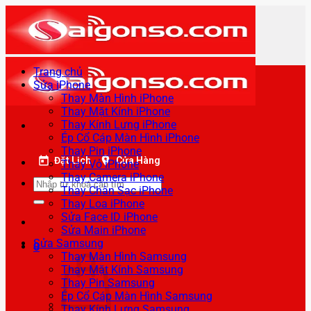
Bỏ
qua
nội
dung
Trang chủ
Sửa iPhone
Thay Màn Hình iPhone
Thay Mặt Kính iPhone
Thay Kính Lưng iPhone
Ép Cổ Cáp Màn Hình iPhone
Thay Pin iPhone
Đặt Lịch
Cửa Hàng
Thay Vỏ iPhone
Thay Camera iPhone
Tìm
Thay Chân Sạc iPhone
kiếm:
Thay Loa iPhone
Sửa Face ID iPhone
Sửa Main iPhone
Sửa Samsung
0
Thay Màn Hình Samsung
Thay Mặt Kính Samsung
Thay Pin Samsung
Ép Cổ Cáp Màn Hình Samsung
Thay Kính Lưng Samsung