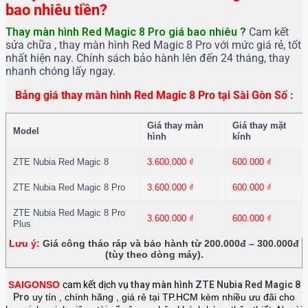
bao nhiêu tiền?
Thay màn hình Red Magic 8 Pro
giá bao nhiêu ?
Cam kết
sửa chữa , thay màn hình Red Magic 8 Pro với mức giá rẻ, tốt
nhất hiện nay. Chính sách bảo hành lên đến 24 tháng, thay
nhanh chóng lấy ngay.
Bảng giá thay màn hình Red Magic 8 Pro tại Sài Gòn Số :
Giá thay màn
Giá thay mặt
Model
hình
kính
ZTE Nubia Red Magic 8
3.600.000
₫
600.000
₫
ZTE Nubia Red Magic 8 Pro
3.600.000
₫
600.000
₫
ZTE Nubia Red Magic 8 Pro
3.600.000
₫
600.000
₫
Plus
Lưu ý:
Giá công tháo ráp và bảo hành từ 200.000đ – 300.000đ
(tùy theo dòng máy).
SAIGONSO
cam kết dịch vụ
thay màn hình ZTE Nubia Red Magic 8
Pro
uy tín , chính hãng , giá rẻ tại TP.HCM kèm nhiều ưu đãi cho