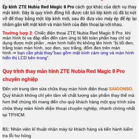
Ép kính ZTE Nubia Red Magic 8 Pro
cách gọi khác của dịch vụ thay
mặt kính. Đây là quy trình đồng hồ được cắt bỏ lớp kính cũ đã bị nứt
vỡ để thay bằng một lớp kính mới, sau đó đưa vào máy ép để ép lại
nhằm gắn kết mặt kính và màn hình của điện thoại lại với nhau.
Trường hợp 2
:
Chiếc điện thoại
ZTE Nubia Red Magic 8 Pro
khi
màn hình bị va đập dẫn đến cảm ứng bị liệt toàn phần hay chỉ sử
dụng được một phần , màn hình hiển thị không lên hình “bị tối đen,
trắng toàn màn hình, sọc đen, sọc trắng, đốm đen trên màn
hình ⇒
bạn cần phải thay”bao gồm mặt kính cảm ứng và màn hình
hiển thị LCD bên trong
”.
Quy trình thay màn hình ZTE Nubia Red Magic 8 Pro
chuyên nghiệp
Đến với trung tâm sửa chữa thay màn hình điện thoại
SAIGONSO
.
Quý khách không chỉ yên tâm về chất lượng sản phẩm thay thế mà
hơn thế chúng tôi mang đến cho quý khách hàng một quy trình sửa
chữa
thay màn hình điện thoại
chuyên nghiệp, nhanh chóng nhất
tại TP.HCM.
B1:
Nhân viên kĩ thuật nhận máy từ khách hàng và tiến hành kiểm
tra lỗi hư hỏng