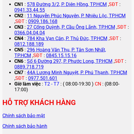
CN1
:
578 Đường 3/2, P. Diên Hồng, TP.HCM
,
SĐT
:
0941.33.44.55
CN2
:
11 Nguyễn Phúc Nguyên, P. Nhiêu Lộc, TP.HCM
,
SĐT
:
0909.186.168
CN3
:
27 Cống Quỳnh, P. Cầu Ông Lãnh, TP.HCM
,
SĐT
:
0366.04.04.04
CN4
:
784 Kha Vạn Cân, P. Thủ Đức, TP.HCM
,
SĐT
:
0812.188.189
CN5
:
296 Hoàng Văn Thụ, P. Tân Sơn Nhất,
TP.HCM
,
SĐT
:
0845.15.15.16
CN6
:
Số 6 Đường 297, P. Phước Long, TP.HCM
,
SĐT
:
0889.718.719
CN7
:
44A Lương Minh Nguyệt, P. Phú Thạnh, TP.HCM
,
SĐT
:
0977.501.601
Giờ làm việc
:
T2 - T7
: ( 08:00-19:30 )
CN
: (08:00-
17:00)
HỖ TRỢ KHÁCH HÀNG
Chính sách bảo mật
Chính sách bảo hành