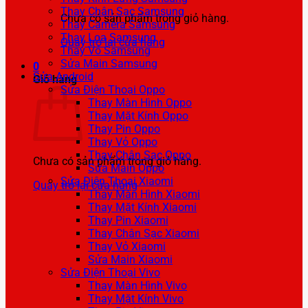
Thay Chân Sạc Samsung
Chưa có sản phẩm trong giỏ hàng.
Thay Camera Samsung
Thay Loa Samsung
Quay trở lại cửa hàng
Thay Vỏ Samsung
Sửa Main Samsung
0
Sửa Android
Giỏ hàng
Sửa Điện Thoại Oppo
Thay Màn Hình Oppo
Thay Mặt Kính Oppo
Thay Pin Oppo
Thay Vỏ Oppo
Thay Chân Sạc Oppo
Chưa có sản phẩm trong giỏ hàng.
Sửa Main Oppo
Sửa Điện Thoại Xiaomi
Quay trở lại cửa hàng
Thay Màn Hình Xiaomi
Thay Mặt Kính Xiaomi
Thay Pin Xiaomi
Thay Chân Sạc Xiaomi
Thay Vỏ Xiaomi
Sửa Main Xiaomi
Sửa Điện Thoại Vivo
Thay Màn Hình Vivo
Thay Mặt Kính Vivo