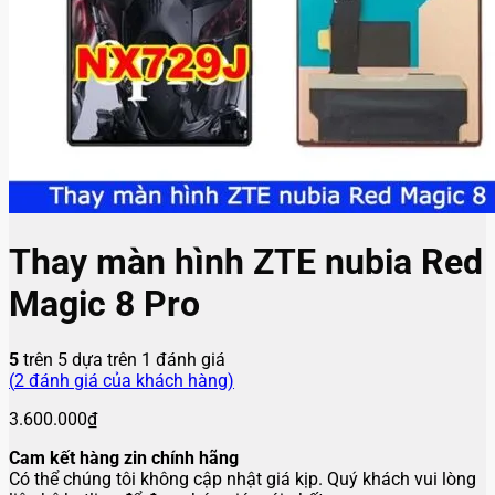
Thay màn hình ZTE nubia Red
Magic 8 Pro
5
trên 5 dựa trên
1
đánh giá
(
2
đánh giá của khách hàng)
3.600.000
₫
Cam kết hàng zin chính hãng
Có thể chúng tôi không cập nhật giá kịp. Quý khách vui lòng