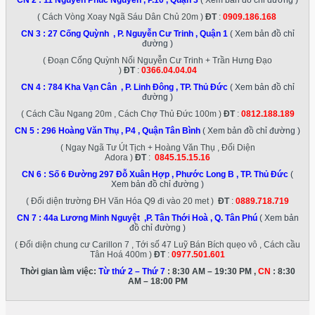
CN 2 :
11 Nguyễn Phúc Nguyên , P.10 , Quận 3
( Xem bản đồ chỉ đường )
( Cách Vòng Xoay Ngã Sáu Dân Chủ 20m )
ĐT
:
0909.186.168
CN 3 :
27 Cống Quỳnh , P. Nguyễn Cư Trinh , Quận 1
( Xem bản đồ chỉ
đường )
( Đoạn Cống Quỳnh Nối Nguyễn Cư Trinh + Trần Hưng Đạo
)
ĐT
:
0366.04.04.04
CN 4 :
784 Kha Vạn Cân , P. Linh Đông , TP. Thủ Đức
( Xem bản đồ chỉ
đường )
( Cách Cầu Ngang 20m , Cách Chợ Thủ Đức 100m )
ĐT
:
0812.188.189
CN 5 :
296 Hoàng Văn Thụ , P4 , Quận Tân Bình
( Xem bản đồ chỉ đường )
( Ngay Ngã Tư Út Tịch + Hoàng Văn Thụ , Đối Diện
Adora )
ĐT
:
0845.15.15.16
CN 6 :
Số 6 Đường 297 Đỗ Xuân Hợp , Phước Long B , TP. Thủ Đức
(
Xem bản đồ chỉ đường )
( Đối diện trường ĐH Văn Hóa Q9 đi vào 20 met )
ĐT
:
0889.718.719
CN 7 :
44a Lương Minh Nguyệt ,P. Tân Thới Hoà , Q. Tân Phú
( Xem bản
đồ chỉ đường )
( Đối diện chung cư Carillon 7 , Tới số 47 Luỹ Bán Bích quẹo vô , Cách cầu
Tân Hoá 400m )
ĐT
:
0977.501.601
Thời gian làm việc:
Từ thứ 2 – Thứ 7
: 8:30 AM – 19:30 PM ,
CN
: 8:30
AM – 18:00 PM