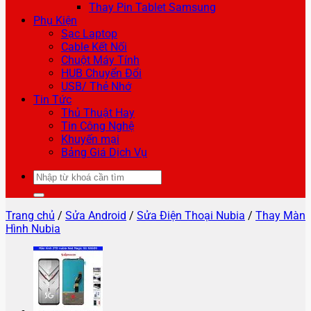
Thay Pin Tablet Samsung
Phụ Kiện
Sạc Laptop
Cable Kết Nối
Chuột Máy Tính
HUB Chuyển Đổi
USB/ Thẻ Nhớ
Tin Tức
Thủ Thuật Hay
Tin Công Nghệ
Khuyến mại
Bảng Giá Dịch Vụ
Tìm
kiếm:
Trang chủ
/
Sửa Android
/
Sửa Điện Thoại Nubia
/
Thay Màn
Hình Nubia