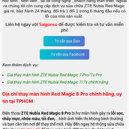
học sinh , sinh viên , tài xế công nghệ , khách hàng thân thiết. Ngoài
ra chúng tôi còn cung cấp dịch vụ sửa chữa ZTE Nubia Red Magic
giá rẻ, bảo hành 24 tháng, đổi trả 1 đổi 1 trong 6 tháng đầu nếu có
lỗi của nhà sản xuất.
Liên hệ ngay với
Saigonso
để được kiểm tra và tư vấn miễn
phí!
Tư vấn qua Zalo
Tư vấn qua Facebook
Xem thêm dịch vụ:
Giá thay màn hình ZTE Nubia Red Magic 7 Pro/7s Pro
Giá thay màn hình ZTE Nubia Red Magic 7/7s chính hãng
Địa chỉ thay màn hình Red Magic 8 Pro chính hãng, uy
tín tại TPHCM
Điện thoại
ZTE Nubia Red Magic 8 Pro
bị hư màn hình gây ra
lỗi sọc,
chảy mực, nhòe màu, tối đen
,… hình ảnh hiển thị không bình thường
và bạn cần tìm nơi để thay thế mới. Hãy đến ngay hệ thống sửa chữa