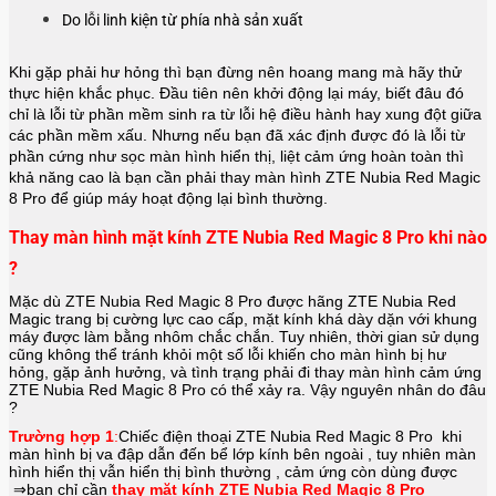
Do lỗi linh kiện từ phía nhà sản xuất
Khi gặp phải hư hỏng thì bạn đừng nên hoang mang mà hãy thử
thực hiện khắc phục. Đầu tiên nên khởi động lại máy, biết đâu đó
chỉ là lỗi từ phần mềm sinh ra từ lỗi hệ điều hành hay xung đột giữa
các phần mềm xấu. Nhưng nếu bạn đã xác định được đó là lỗi từ
phần cứng như sọc màn hình hiển thị, liệt cảm ứng hoàn toàn thì
khả năng cao là bạn cần phải thay màn hình
ZTE Nubia Red Magic
8 Pro
để giúp máy hoạt động lại bình thường.
Thay màn hình mặt kính ZTE Nubia Red Magic 8 Pro khi nào
?
Mặc dù ZTE Nubia Red Magic 8 Pro được hãng
ZTE Nubia Red
Magic
trang bị cường lực cao cấp, mặt kính khá dày dặn với khung
máy được làm bằng nhôm chắc chắn. Tuy nhiên, thời gian sử dụng
cũng không thể tránh khỏi một số lỗi khiến cho màn hình bị hư
hỏng, gặp ảnh hưởng, và tình trạng phải đi thay màn hình cảm ứng
ZTE Nubia Red Magic 8 Pro có thể xảy ra. Vậy nguyên nhân do đâu
?
Trường hợp 1
:
Chiếc điện thoại
ZTE Nubia Red Magic 8 Pro
khi
màn hình bị va đập dẫn đến bể lớp kính bên ngoài , tuy nhiên màn
hình hiển thị vẫn hiển thị bình thường , cảm ứng còn dùng được
⇒bạn chỉ cần
thay mặt kính ZTE Nubia Red Magic 8 Pro