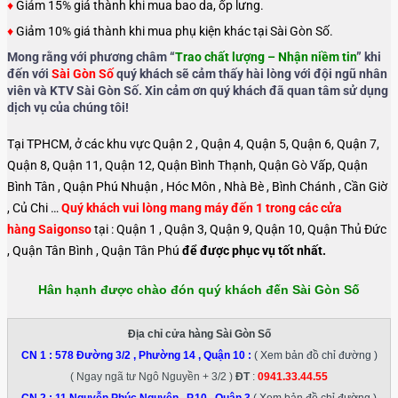
♦
Giảm 15% giá thành khi mua bao da, ốp lưng.
♦
Giảm 10% giá thành khi mua phụ kiện khác tại Sài Gòn Số.
Mong rằng với phương châm “
Trao chất lượng – Nhận niềm tin
” khi
đến với
Sài Gòn Số
quý khách sẽ cảm thấy hài lòng với đội ngũ nhân
viên và KTV Sài Gòn Số. Xin cảm ơn quý khách đã quan tâm sử dụng
dịch vụ của chúng tôi!
Tại TPHCM, ở các khu vực Quận 2 , Quận 4, Quận 5, Quận 6, Quận 7,
Quận 8, Quận 11, Quận 12, Quận Bình Thạnh, Quận Gò Vấp, Quận
Bình Tân , Quận Phú Nhuận , Hóc Môn , Nhà Bè , Bình Chánh , Cần Giờ
, Củ Chi …
Quý khách vui lòng mang máy đến 1 trong các cửa
hàng Saigonso
tại : Quận 1 , Quận 3, Quận 9, Quận 10, Quận Thủ Đức
, Quận Tân Bình , Quận Tân Phú
để được phục vụ tốt nhất.
Hân hạnh được chào đón quý khách đến Sài Gòn Số
Địa chỉ cửa hàng Sài Gòn Số
CN 1 :
578 Đường 3/2 , Phường 14 , Quận 10
:
( Xem bản đồ chỉ đường )
( Ngay ngã tư Ngô Nguyền + 3/2 )
ĐT
:
0941.33.44.55