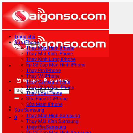
Bỏ
qua
nội
dung
Trang chủ
Sửa iPhone
Thay Màn Hình iPhone
Thay Mặt Kính iPhone
Thay Kính Lưng iPhone
Ép Cổ Cáp Màn Hình iPhone
Thay Pin iPhone
Thay Vỏ iPhone
Đặt Lịch
Cửa Hàng
Thay Camera iPhone
Thay Chân Sạc iPhone
Tìm
Thay Loa iPhone
kiếm:
Sửa Face ID iPhone
Sửa Main iPhone
Sửa Samsung
Thay Màn Hình Samsung
0
Thay Mặt Kính Samsung
Thay Pin Samsung
Ép Cổ Cáp Màn Hình Samsung