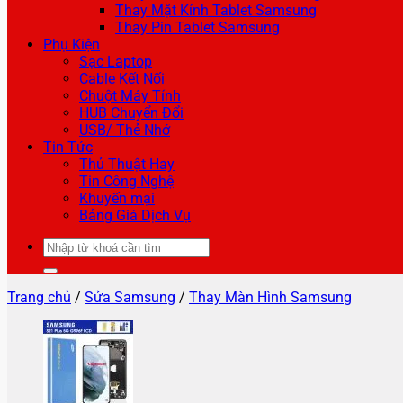
Thay Mặt Kính Tablet Samsung
Thay Pin Tablet Samsung
Phụ Kiện
Sạc Laptop
Cable Kết Nối
Chuột Máy Tính
HUB Chuyển Đổi
USB/ Thẻ Nhớ
Tin Tức
Thủ Thuật Hay
Tin Công Nghệ
Khuyến mại
Bảng Giá Dịch Vụ
Tìm
kiếm:
Trang chủ
/
Sửa Samsung
/
Thay Màn Hình Samsung