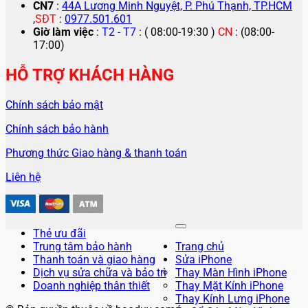
CN7
:
44A Lương Minh Nguyệt, P. Phú Thạnh, TP.HCM
,
SĐT
:
0977.501.601
Giờ làm việc
:
T2 - T7
: ( 08:00-19:30 )
CN
: (08:00-
17:00)
HỖ TRỢ KHÁCH HÀNG
Chính sách bảo mật
Chính sách bảo hành
Phương thức Giao hàng & thanh toán
Liên hệ
Thẻ ưu đãi
Trung tâm bảo hành
Trang chủ
Thanh toán và giao hàng
Sửa iPhone
Dịch vụ sửa chữa và bảo trì
Thay Màn Hình iPhone
Doanh nghiệp thân thiết
Thay Mặt Kính iPhone
Thay Kính Lưng iPhone