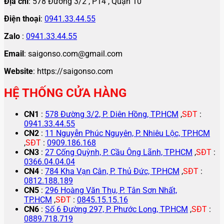
Địa chỉ
: 578 Đường 3/2 , P14 , Quận 10
Điện thoại
:
0941.33.44.55
Zalo
:
0941.33.44.55
Email
: saigonso.com@gmail.com
Website
: https://saigonso.com
HỆ THỐNG CỬA HÀNG
CN1
:
578 Đường 3/2, P. Diên Hồng, TP.HCM
,
SĐT
:
0941.33.44.55
CN2
:
11 Nguyễn Phúc Nguyên, P. Nhiêu Lộc, TP.HCM
,
SĐT
:
0909.186.168
CN3
:
27 Cống Quỳnh, P. Cầu Ông Lãnh, TP.HCM
,
SĐT
:
0366.04.04.04
CN4
:
784 Kha Vạn Cân, P. Thủ Đức, TP.HCM
,
SĐT
:
0812.188.189
CN5
:
296 Hoàng Văn Thụ, P. Tân Sơn Nhất,
TP.HCM
,
SĐT
:
0845.15.15.16
CN6
:
Số 6 Đường 297, P. Phước Long, TP.HCM
,
SĐT
:
0889.718.719