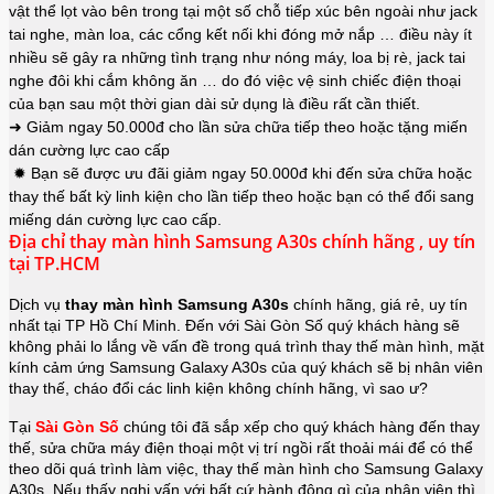
vật thể lọt vào bên trong tại một số chỗ tiếp xúc bên ngoài như jack
tai nghe, màn loa, các cổng kết nối khi đóng mở nắp … điều này ít
nhiều sẽ gây ra những tình trạng như nóng máy, loa bị rè, jack tai
nghe đôi khi cắm không ăn … do đó việc vệ sinh chiếc điện thoại
của bạn sau một thời gian dài sử dụng là điều rất cần thiết.
➜ Giảm ngay 50.000đ cho lần sửa chữa tiếp theo hoặc tặng miến
dán cường lực cao cấp
✹ Bạn sẽ được ưu đãi giảm ngay 50.000đ khi đến sửa chữa hoặc
thay thế bất kỳ linh kiện cho lần tiếp theo hoặc bạn có thể đổi sang
miếng dán cường lực cao cấp.
Địa chỉ thay màn hình Samsung A30s chính hãng , uy tín
tại TP.HCM
Dịch vụ
thay màn hình Samsung
A30s
chính hãng, giá rẻ, uy tín
nhất tại TP Hồ Chí Minh. Đến với Sài Gòn Số quý khách hàng sẽ
không phải lo lắng về vấn đề trong quá trình thay thế màn hình, mặt
kính cảm ứng Samsung Galaxy
A30s
của quý khách sẽ bị nhân viên
thay thế, cháo đổi các linh kiện không chính hãng, vì sao ư?
Tại
Sài Gòn Số
chúng tôi đã sắp xếp cho quý khách hàng đến thay
thế, sửa chữa máy điện thoại một vị trí ngồi rất thoải mái để có thể
theo dõi quá trình làm việc, thay thế màn hình cho Samsung Galaxy
A30s. Nếu thấy nghi vấn với bất cứ hành động gì của nhân viên thì