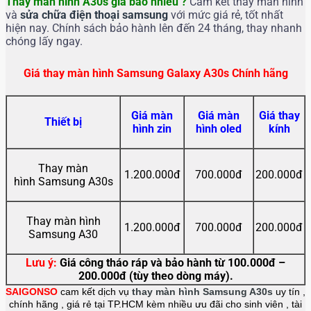
Thay màn hình A30s giá bao nhiêu ?
Cam kết thay màn hình
và
sửa chữa điện thoại samsung
với mức giá rẻ, tốt nhất
hiện nay. Chính sách bảo hành lên đến 24 tháng, thay nhanh
chóng lấy ngay.
Giá thay màn hình Samsung Galaxy A30s Chính hãng
Giá màn
Giá màn
Giá thay
Thiết bị
hình zin
hình oled
kính
Thay màn
1.200.000đ
700.000đ
200.000đ
hình Samsung A30s
Thay màn hình
1.200.000đ
700.000đ
200.000đ
Samsung A30
Lưu ý:
Giá công tháo ráp và bảo hành từ 100.000đ –
200.000đ (tùy theo dòng máy).
SAIGONSO
cam kết dịch vụ
thay màn hình Samsung A30s
uy tín ,
chính hãng , giá rẻ tại TP.HCM kèm nhiều ưu đãi cho sinh viên , tài