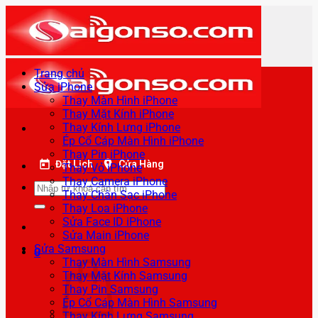
Bỏ
qua
nội
dung
Trang chủ
Sửa iPhone
Thay Màn Hình iPhone
Thay Mặt Kính iPhone
Thay Kính Lưng iPhone
Ép Cổ Cáp Màn Hình iPhone
Thay Pin iPhone
Đặt Lịch
Cửa Hàng
Thay Vỏ iPhone
Thay Camera iPhone
Tìm
Thay Chân Sạc iPhone
kiếm:
Thay Loa iPhone
Sửa Face ID iPhone
Sửa Main iPhone
Sửa Samsung
0
Thay Màn Hình Samsung
Thay Mặt Kính Samsung
Thay Pin Samsung
Ép Cổ Cáp Màn Hình Samsung
Thay Kính Lưng Samsung