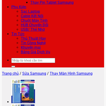
Thay Pin Tablet Samsung
Phụ Kiện
Sạc Laptop
Cable Kết Nối
Chuột Máy Tính
HUB Chuyển Đổi
USB/ Thẻ Nhớ
Tin Tức
Thủ Thuật Hay
Tin Công Nghệ
Khuyến mại
Bảng Giá Dịch Vụ
Tìm
kiếm:
Trang chủ
/
Sửa Samsung
/
Thay Màn Hình Samsung