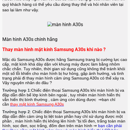
quý khách hàng có thể yêu cầu dừng thay thế và hỏi nhân viên tại
sao lại làm như vậy.
Màn hình A30s chính hãng
Thay màn hình mặt kính Samsung A30s khi nào ?
Mặc dù Samsung A30s được hãng
Samsung
trang bị cường lực cao
cấp, mặt kính khá dày dặn với khung máy được làm bằng nhôm
chắc chắn. Tuy nhiên, thời gian sử dụng cũng không thể tránh khỏi
một số lỗi khiến cho màn hình bị hư hỏng, gặp ảnh hưởng, và tình
trạng phải đi thay màn hình cảm ứng Samsung A30s có thể xảy ra.
Vậy nguyên nhân do đâu ?
Trường hợp 1
:Chiếc điện thoại
Samsung A30s
khi màn hình bị va
đập dẫn đến bể lớp kính bên ngoài , tuy nhiên màn hình hiển thị
vẫn hiển thị bình thường , cảm ứng còn dùng được ⇒bạn chỉ
cần
thay mặt kính Samsung A30s
Trường hợp 2
: Chiếc điện thoại
Samsung A30s
khi màn hình bị va
đập dẫn đến cảm ứng bị liệt toàn phần hay chỉ sử dụng được một
phần , màn hình hiển thị không lên hình “bị tối đen, trắng toàn màn
hình, sọc đen, sọc trắng, đốm đen trên màn hình ⇒
bạn cần phải