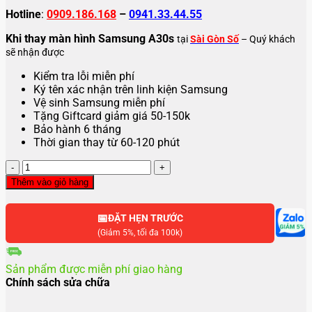
Hotline
:
0909.186.168
–
0941.33.44.55
Khi thay màn hình Samsung A30s
tại
Sài Gòn Số
– Quý khách
sẽ nhận được
Kiểm tra lỗi miễn phí
Ký tên xác nhận trên linh kiện Samsung
Vệ sinh Samsung miễn phí
Tặng Giftcard giảm giá 50-150k
Bảo hành 6 tháng
Thời gian thay từ 60-120 phút
Thay
màn
Thêm vào giỏ hàng
hình
Samsung
📅
A30s
ĐẶT HẸN TRƯỚC
số
(Giảm 5%, tối đa 100k)
lượng
Sản phẩm được miễn phí giao hàng
Chính sách sửa chữa