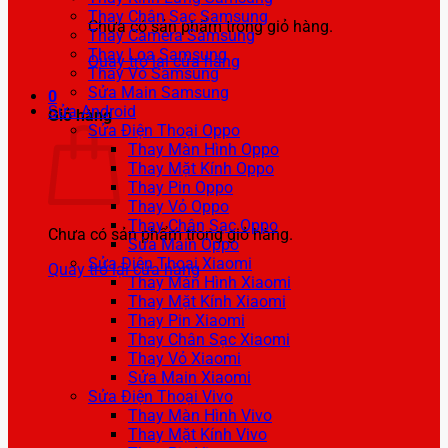
Thay Chân Sạc Samsung
Chưa có sản phẩm trong giỏ hàng.
Thay Camera Samsung
Thay Loa Samsung
Quay trở lại cửa hàng
Thay Vỏ Samsung
Sửa Main Samsung
0
Sửa Android
Giỏ hàng
Sửa Điện Thoại Oppo
Thay Màn Hình Oppo
Thay Mặt Kính Oppo
Thay Pin Oppo
Thay Vỏ Oppo
Thay Chân Sạc Oppo
Chưa có sản phẩm trong giỏ hàng.
Sửa Main Oppo
Sửa Điện Thoại Xiaomi
Quay trở lại cửa hàng
Thay Màn Hình Xiaomi
Thay Mặt Kính Xiaomi
Thay Pin Xiaomi
Thay Chân Sạc Xiaomi
Thay Vỏ Xiaomi
Sửa Main Xiaomi
Sửa Điện Thoại Vivo
Thay Màn Hình Vivo
Thay Mặt Kính Vivo