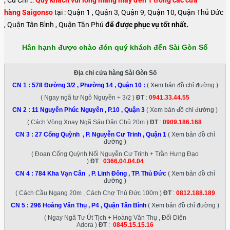
, Củ Chi …
Quý khách vui lòng mang máy đến 1 trong các cửa
hàng Saigonso
tại : Quận 1 , Quận 3, Quận 9, Quận 10, Quận Thủ Đức
, Quận Tân Bình , Quận Tân Phú
để được phục vụ tốt nhất.
Hân hạnh được chào đón quý khách đến Sài Gòn Số
Địa chỉ cửa hàng Sài Gòn Số
CN 1 :
578 Đường 3/2 , Phường 14 , Quận 10
:
( Xem bản đồ chỉ đường )
( Ngay ngã tư Ngô Nguyền + 3/2 )
ĐT
:
0941.33.44.55
CN 2 :
11 Nguyễn Phúc Nguyên , P.10 , Quận 3
( Xem bản đồ chỉ đường )
( Cách Vòng Xoay Ngã Sáu Dân Chủ 20m )
ĐT
:
0909.186.168
CN 3 :
27 Cống Quỳnh , P. Nguyễn Cư Trinh , Quận 1
( Xem bản đồ chỉ
đường )
( Đoạn Cống Quỳnh Nối Nguyễn Cư Trinh + Trần Hưng Đạo
)
ĐT
:
0366.04.04.04
CN 4 :
784 Kha Vạn Cân , P. Linh Đông , TP. Thủ Đức
( Xem bản đồ chỉ
đường )
( Cách Cầu Ngang 20m , Cách Chợ Thủ Đức 100m )
ĐT
:
0812.188.189
CN 5 :
296 Hoàng Văn Thụ , P4 , Quận Tân Bình
( Xem bản đồ chỉ đường )
( Ngay Ngã Tư Út Tịch + Hoàng Văn Thụ , Đối Diện
Adora )
ĐT
:
0845.15.15.16