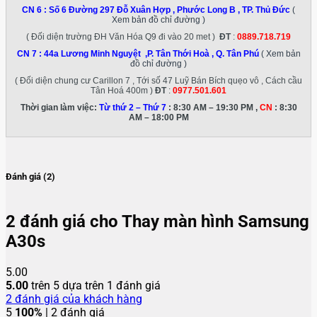
CN 6 :
Số 6 Đường 297 Đỗ Xuân Hợp , Phước Long B , TP. Thủ Đức
(
Xem bản đồ chỉ đường )
( Đối diện trường ĐH Văn Hóa Q9 đi vào 20 met )
ĐT
:
0889.718.719
CN 7 :
44a Lương Minh Nguyệt ,P. Tân Thới Hoà , Q. Tân Phú
( Xem bản
đồ chỉ đường )
( Đối diện chung cư Carillon 7 , Tới số 47 Luỹ Bán Bích quẹo vô , Cách cầu
Tân Hoá 400m )
ĐT
:
0977.501.601
Thời gian làm việc:
Từ thứ 2 – Thứ 7
: 8:30 AM – 19:30 PM ,
CN
: 8:30
AM – 18:00 PM
Đánh giá (2)
2 đánh giá cho
Thay màn hình Samsung
A30s
5.00
5.00
trên 5 dựa trên
1
đánh giá
2
đánh giá của khách hàng
5
100%
| 2 đánh giá