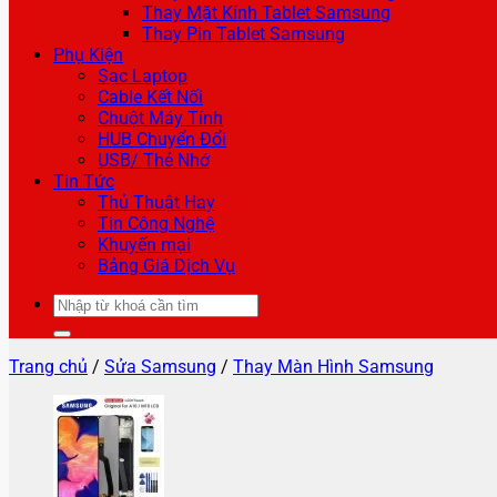
Thay Mặt Kính Tablet Samsung
Thay Pin Tablet Samsung
Phụ Kiện
Sạc Laptop
Cable Kết Nối
Chuột Máy Tính
HUB Chuyển Đổi
USB/ Thẻ Nhớ
Tin Tức
Thủ Thuật Hay
Tin Công Nghệ
Khuyến mại
Bảng Giá Dịch Vụ
Tìm
kiếm:
Trang chủ
/
Sửa Samsung
/
Thay Màn Hình Samsung