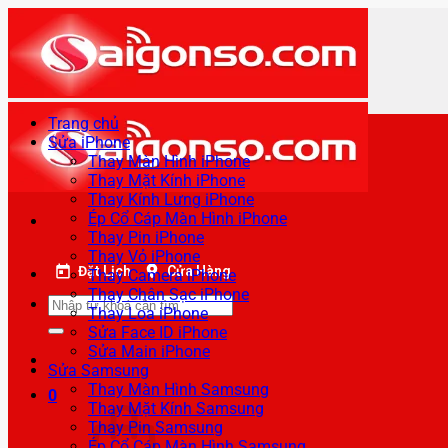
Bỏ
qua
nội
dung
Trang chủ
Sửa iPhone
Thay Màn Hình iPhone
Thay Mặt Kính iPhone
Thay Kính Lưng iPhone
Ép Cổ Cáp Màn Hình iPhone
Thay Pin iPhone
Thay Vỏ iPhone
Đặt Lịch
Cửa Hàng
Thay Camera iPhone
Thay Chân Sạc iPhone
Tìm
Thay Loa iPhone
kiếm:
Sửa Face ID iPhone
Sửa Main iPhone
Sửa Samsung
Thay Màn Hình Samsung
0
Thay Mặt Kính Samsung
Thay Pin Samsung
Ép Cổ Cáp Màn Hình Samsung