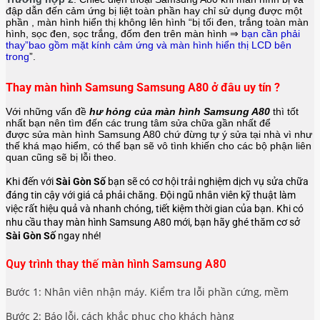
đập dẫn đến cảm ứng bị liệt toàn phần hay chỉ sử dụng được một
phần , màn hình hiển thị không lên hình “bị tối đen, trắng toàn màn
hình, sọc đen, sọc trắng, đốm đen trên màn hình ⇒
bạn cần phải
thay”bao gồm mặt kính cảm ứng và màn hình hiển thị LCD bên
trong
”.
Thay màn hình Samsung Samsung A80 ở đâu uy tín ?
Với những vấn đề
hư hỏng của màn hình Samsung A80
thì tốt
nhất bạn nên tìm đến các trung tâm sửa chữa gần nhất để
được sửa màn hình Samsung A80 chứ đừng tự ý sửa tại nhà vì như
thế khá mạo hiểm, có thể bạn sẽ vô tình khiến cho các bộ phận liên
quan cũng sẽ bị lỗi theo.
Khi đến với
Sài Gòn Số
bạn sẽ có cơ hội trải nghiệm dịch vụ sửa chữa
đáng tin cậy với giá cả phải chăng. Đội ngũ nhân viên kỹ thuật làm
việc rất hiệu quả và nhanh chóng, tiết kiệm thời gian của bạn. Khi có
nhu cầu thay màn hình Samsung A80 mới, bạn hãy ghé thăm cơ sở
Sài Gòn Số
ngay nhé!
Quy trình thay thế màn hình Samsung A80
Bước 1: Nhân viên nhận máy. Kiểm tra lỗi phần cứng, mềm
Bước 2: Báo lỗi, cách khắc phục cho khách hàng