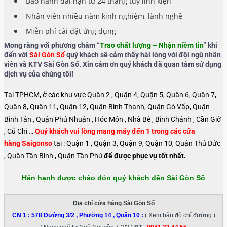
Bảo hành dài hạn từ 24 tháng tùy linh kiện
Nhân viên nhiều năm kinh nghiệm, lành nghề
Miễn phí cài đặt ứng dụng
Mong rằng với phương châm “
Trao chất lượng – Nhận niềm tin
” khi
đến với
Sài Gòn Số
quý khách sẽ cảm thấy hài lòng với đội ngũ nhân
viên và KTV Sài Gòn Số. Xin cảm ơn quý khách đã quan tâm sử dụng
dịch vụ của chúng tôi!
Tại TPHCM, ở các khu vực Quận 2 , Quận 4, Quận 5, Quận 6, Quận 7,
Quận 8, Quận 11, Quận 12, Quận Bình Thạnh, Quận Gò Vấp, Quận
Bình Tân , Quận Phú Nhuận , Hóc Môn , Nhà Bè , Bình Chánh , Cần Giờ
, Củ Chi …
Quý khách vui lòng mang máy đến 1 trong các cửa
hàng Saigonso
tại : Quận 1 , Quận 3, Quận 9, Quận 10, Quận Thủ Đức
, Quận Tân Bình , Quận Tân Phú
để được phục vụ tốt nhất.
Hân hạnh được chào đón quý khách đến Sài Gòn Số
Địa chỉ cửa hàng Sài Gòn Số
CN 1 :
578 Đường 3/2 , Phường 14 , Quận 10
:
( Xem bản đồ chỉ đường )