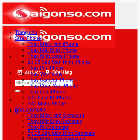
Bỏ
qua
nội
dung
Trang chủ
Sửa iPhone
Thay Màn Hình iPhone
Thay Mặt Kính iPhone
Thay Kính Lưng iPhone
Ép Cổ Cáp Màn Hình iPhone
Thay Pin iPhone
Đặt Lịch
Cửa Hàng
Thay Vỏ iPhone
Thay Camera iPhone
Tìm
Thay Chân Sạc iPhone
kiếm:
Thay Loa iPhone
Sửa Face ID iPhone
Sửa Main iPhone
Sửa Samsung
0
Thay Màn Hình Samsung
Thay Mặt Kính Samsung
Thay Pin Samsung
Ép Cổ Cáp Màn Hình Samsung
Thay Kính Lưng Samsung