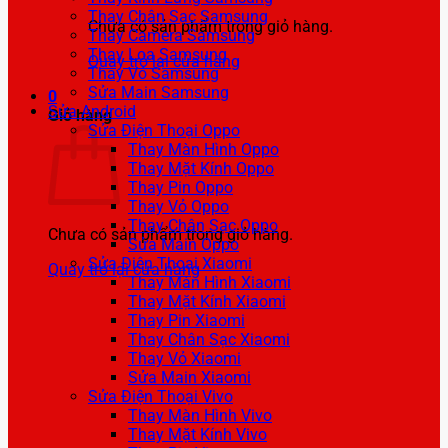
Thay Chân Sạc Samsung
Chưa có sản phẩm trong giỏ hàng.
Thay Camera Samsung
Thay Loa Samsung
Quay trở lại cửa hàng
Thay Vỏ Samsung
Sửa Main Samsung
0
Sửa Android
Giỏ hàng
Sửa Điện Thoại Oppo
Thay Màn Hình Oppo
Thay Mặt Kính Oppo
Thay Pin Oppo
Thay Vỏ Oppo
Thay Chân Sạc Oppo
Chưa có sản phẩm trong giỏ hàng.
Sửa Main Oppo
Sửa Điện Thoại Xiaomi
Quay trở lại cửa hàng
Thay Màn Hình Xiaomi
Thay Mặt Kính Xiaomi
Thay Pin Xiaomi
Thay Chân Sạc Xiaomi
Thay Vỏ Xiaomi
Sửa Main Xiaomi
Sửa Điện Thoại Vivo
Thay Màn Hình Vivo
Thay Mặt Kính Vivo