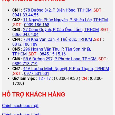
CN1
:
578 Đường 3/2, P. Diên Hồng, TP.HCM
,
SĐT
:
0941.33.44.55
CN2
:
11 Nguyễn Phúc Nguyên, P. Nhiêu Lộc, TP.HCM
,
SĐT
:
0909.186.168
CN3
:
27 Cống Quỳnh, P. Cầu Ông Lãnh, TP.HCM
,
SĐT
:
0366.04.04.04
CN4
:
784 Kha Vạn Cân, P. Thủ Đức, TP.HCM
,
SĐT
:
0812.188.189
CN5
:
296 Hoàng Văn Thụ, P. Tân Sơn Nhất,
TP.HCM
,
SĐT
:
0845.15.15.16
CN6
:
Số 6 Đường 297, P. Phước Long, TP.HCM
,
SĐT
:
0889.718.719
CN7
:
44A Lương Minh Nguyệt, P. Phú Thạnh, TP.HCM
,
SĐT
:
0977.501.601
Giờ làm việc
:
T2 - T7
: ( 08:00-19:30 )
CN
: (08:00-
17:00)
HỖ TRỢ KHÁCH HÀNG
Chính sách bảo mật
Chính sách bảo hành