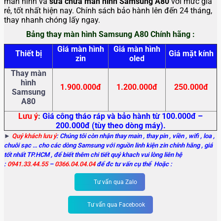
màn hình và
sửa chữa màn hình Samsung A80
với mức giá
rẻ, tốt nhất hiện nay. Chính sách bảo hành lên đến 24 tháng,
thay nhanh chóng lấy ngay.
Bảng thay màn hình Samsung A80 Chính hãng :
Giá màn hình
Giá màn hình
Thiết bị
Giá mặt kính
zin
oled
Thay màn
hình
1.900.000đ
1.200.000đ
250.000đ
Samsung
A80
Lưu ý
:
Giá công tháo ráp và bảo hành từ 100.000đ –
200.000đ (tùy theo dòng máy).
►
Quý khách lưu ý
: Chúng tôi còn nhận thay main
, thay pin , viền , wifi , loa ,
chuôi sạc … cho các dòng Samsung với nguồn linh kiện zin chính hãng , giá
tốt nhất TP.HCM , để biết thêm chi tiết quý khach vui lòng liên hệ
:
0941.33.44.55
–
0366.04.04.04
để đc tư vấn cụ thể Hoặc :
Tư vấn qua Zalo
Tư vấn qua Facebook