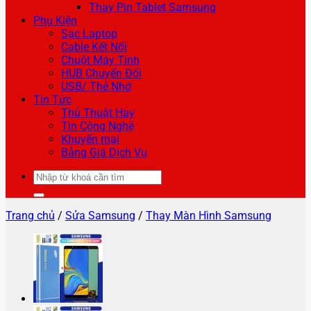
Thay Pin Tablet Samsung
Phụ Kiện
Sạc Laptop
Cable Kết Nối
Chuột Máy Tính
HUB Chuyển Đổi
USB/ Thẻ Nhớ
Tin Tức
Thủ Thuật Hay
Tin Công Nghệ
Khuyến mại
Bảng Giá Dịch Vụ
Tìm
kiếm:
Trang chủ
/
Sửa Samsung
/
Thay Màn Hình Samsung