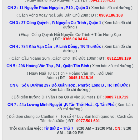
( Ngay ngã tư Ngô Nguyền + 3/2 )
ĐT
:
0941.33.44.55
CN 2 :
11 Nguyễn Phúc Nguyên , P.10 , Quận 3
( Xem bản đồ chỉ đường )
( Cách Vòng Xoay Ngã Sáu Dân Chủ 20m )
ĐT
:
0909.186.168
CN 3 :
27 Cống Quỳnh , P. Nguyễn Cư Trinh , Quận 1
( Xem bản đồ chỉ
đường )
( Đoạn Cống Quỳnh Nối Nguyễn Cư Trinh + Trần Hưng Đạo
)
ĐT
:
0366.04.04.04
CN 4 :
784 Kha Vạn Cân , P. Linh Đông , TP. Thủ Đức
( Xem bản đồ chỉ
đường )
( Cách Cầu Ngang 20m , Cách Chợ Thủ Đức 100m )
ĐT
:
0812.188.189
CN 5 :
296 Hoàng Văn Thụ , P4 , Quận Tân Bình
( Xem bản đồ chỉ đường )
( Ngay Ngã Tư Út Tịch + Hoàng Văn Thụ , Đối Diện
Adora )
ĐT
:
0845.15.15.16
CN 6 :
Số 6 Đường 297 Đỗ Xuân Hợp , Phước Long B , TP. Thủ Đức
(
Xem bản đồ chỉ đường )
( Đối diện trường ĐH Văn Hóa Q9 đi vào 20 met )
ĐT
:
0889.718.719
CN 7 :
44a Lương Minh Nguyệt ,P. Tân Thới Hoà , Q. Tân Phú
( Xem bản
đồ chỉ đường )
( Đối diện chung cư Carillon 7 , Tới số 47 Luỹ Bán Bích quẹo vô , Cách cầu
Tân Hoá 400m )
ĐT
:
0977.501.601
Thời gian làm việc:
Từ thứ 2 – Thứ 7
: 8:30 AM – 19:30 PM ,
CN
: 8:30
AM – 18:00 PM