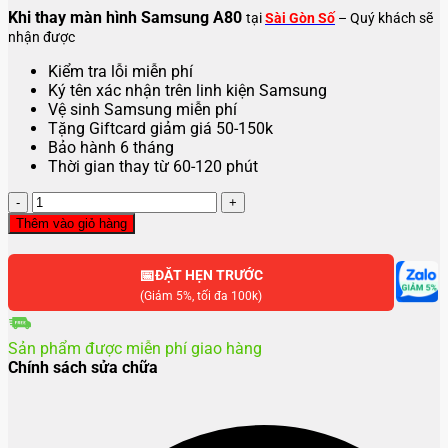
Khi thay màn hình Samsung A80
tại
Sài Gòn Số
– Quý khách sẽ
nhận được
Kiểm tra lỗi miễn phí
Ký tên xác nhận trên linh kiện Samsung
Vệ sinh Samsung miễn phí
Tặng Giftcard giảm giá 50-150k
Bảo hành 6 tháng
Thời gian thay từ 60-120 phút
Thay
màn
Thêm vào giỏ hàng
hình
Samsung
📅
A80
ĐẶT HẸN TRƯỚC
số
(Giảm 5%, tối đa 100k)
lượng
Sản phẩm được miễn phí giao hàng
Chính sách sửa chữa