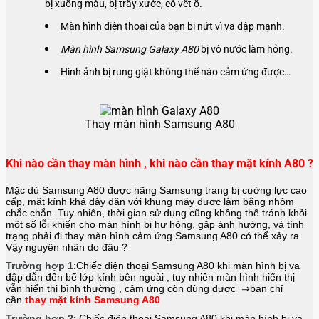
bị xuống màu, bị trầy xước, có vết ố.
Màn hình điện thoại của bạn bị nứt vì va đập mạnh.
Màn hình Samsung Galaxy A80
bị vô nước làm hỏng.
Hình ảnh bị rung giật không thể nào cảm ứng được…
Thay màn hình Samsung A80
Khi nào cần thay màn hình , khi nào cần thay mặt kính A80 ?
Mặc dù Samsung A80 được hãng
Samsung
trang bị cường lực cao
cấp, mặt kính khá dày dặn với khung máy được làm bằng nhôm
chắc chắn. Tuy nhiên, thời gian sử dụng cũng không thể tránh khỏi
một số lỗi khiến cho màn hình bị hư hỏng, gặp ảnh hưởng, và tình
trạng phải đi thay màn hình cảm ứng Samsung A80 có thể xảy ra.
Vậy nguyên nhân do đâu ?
Trường hợp 1
:Chiếc điện thoại
Samsung A80
khi màn hình bị va
đập dẫn đến bể lớp kính bên ngoài , tuy nhiên màn hình hiển thị
vẫn hiển thị bình thường , cảm ứng còn dùng được ⇒bạn chỉ
cần
thay mặt kính Samsung A80
Trường hợp 2
: Chiếc điện thoại
Samsung A80
khi màn hình bị va