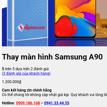
Thay màn hình Samsung A90
5
trên 5 dựa trên
2
đánh giá
(
3
đánh giá của khách hàng)
1.200.000
₫
Cam kết hàng zin chính hãng
Có thể chúng tôi không cập nhật giá kịp. Quý khách vui lòng l
Hotline
:
0909.186.168
–
0941.33.44.55