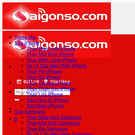
Bỏ
qua
nội
dung
Trang chủ
Sửa iPhone
Thay Màn Hình iPhone
Thay Mặt Kính iPhone
Thay Kính Lưng iPhone
Ép Cổ Cáp Màn Hình iPhone
Thay Pin iPhone
Thay Vỏ iPhone
Đặt Lịch
Cửa Hàng
Thay Camera iPhone
Thay Chân Sạc iPhone
Tìm
Thay Loa iPhone
kiếm:
Sửa Face ID iPhone
Sửa Main iPhone
Sửa Samsung
Thay Màn Hình Samsung
0
Thay Mặt Kính Samsung
Thay Pin Samsung
Ép Cổ Cáp Màn Hình Samsung