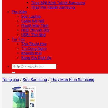
Thay Mặt Kính Tablet Samsung
Thay Pin Tablet Samsung
Phụ Kiện
Sạc Laptop
Cable Kết Nối
Chuột Máy Tính
HUB Chuyển Đổi
USB/ Thẻ Nhớ
Tin Tức
Thủ Thuật Hay
Tin Công Nghệ
Khuyến mại
Bảng Giá Dịch Vụ
Tìm
kiếm:
Trang chủ
/
Sửa Samsung
/
Thay Màn Hình Samsung