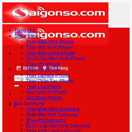
Bỏ
qua
nội
dung
Trang chủ
Sửa iPhone
Thay Màn Hình iPhone
Thay Mặt Kính iPhone
Thay Kính Lưng iPhone
Ép Cổ Cáp Màn Hình iPhone
Thay Pin iPhone
Đặt Lịch
Cửa Hàng
Thay Vỏ iPhone
Thay Camera iPhone
Tìm
Thay Chân Sạc iPhone
kiếm:
Thay Loa iPhone
Sửa Face ID iPhone
Sửa Main iPhone
Sửa Samsung
0
Thay Màn Hình Samsung
Thay Mặt Kính Samsung
Thay Pin Samsung
Ép Cổ Cáp Màn Hình Samsung
Thay Kính Lưng Samsung