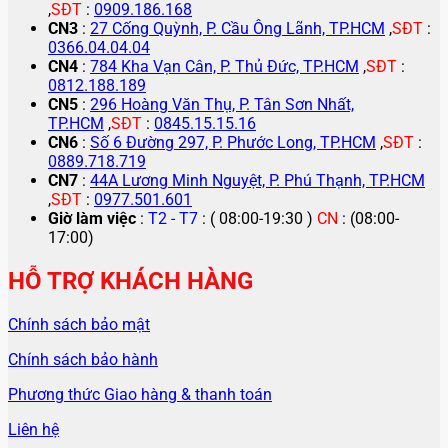
,
SĐT
:
0909.186.168
CN3
:
27 Cống Quỳnh, P. Cầu Ông Lãnh, TP.HCM
,
SĐT
:
0366.04.04.04
CN4
:
784 Kha Vạn Cân, P. Thủ Đức, TP.HCM
,
SĐT
:
0812.188.189
CN5
:
296 Hoàng Văn Thụ, P. Tân Sơn Nhất,
TP.HCM
,
SĐT
:
0845.15.15.16
CN6
:
Số 6 Đường 297, P. Phước Long, TP.HCM
,
SĐT
:
0889.718.719
CN7
:
44A Lương Minh Nguyệt, P. Phú Thạnh, TP.HCM
,
SĐT
:
0977.501.601
Giờ làm việc
:
T2 - T7
: ( 08:00-19:30 )
CN
: (08:00-
17:00)
HỖ TRỢ KHÁCH HÀNG
Chính sách bảo mật
Chính sách bảo hành
Phương thức Giao hàng & thanh toán
Liên hệ