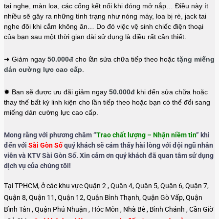
tai nghe, màn loa, các cổng kết nối khi đóng mở nắp… Điều này ít
nhiều sẽ gây ra những tình trạng như nóng máy, loa bị rè, jack tai
nghe đôi khi cắm không ăn… Do đó việc vệ sinh chiếc điện thoại
của bạn sau một thời gian dài sử dụng là điều rất cần thiết.
➜ Giảm ngay
50.000đ
cho lần sửa chữa tiếp theo hoặc
tặng miếng
dán cường lực cao cấp
.
✹ Bạn sẽ được ưu đãi giảm ngay
50.000đ
khi đến sửa chữa hoặc
thay thế bất kỳ linh kiện cho lần tiếp theo hoặc bạn có thể đổi sang
miếng dán cường lực cao cấp.
Mong rằng với phương châm “
Trao chất lượng – Nhận niềm tin
” khi
đến với
Sài Gòn Số
quý khách sẽ cảm thấy hài lòng với đội ngũ nhân
viên và KTV Sài Gòn Số. Xin cảm ơn quý khách đã quan tâm sử dụng
dịch vụ của chúng tôi!
Tại TPHCM, ở các khu vực Quận 2 , Quận 4, Quận 5, Quận 6, Quận 7,
Quận 8, Quận 11, Quận 12, Quận Bình Thạnh, Quận Gò Vấp, Quận
Bình Tân , Quận Phú Nhuận , Hóc Môn , Nhà Bè , Bình Chánh , Cần Giờ