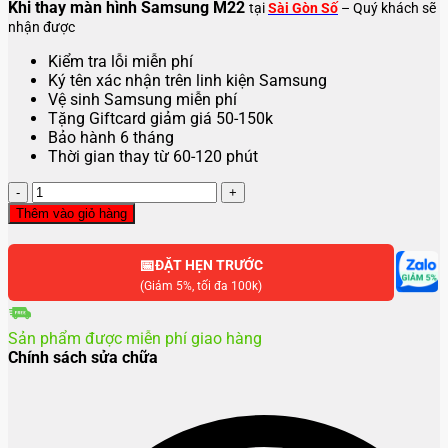
Khi thay màn hình Samsung M22
tại
Sài Gòn Số
– Quý khách sẽ
nhận được
Kiểm tra lỗi miễn phí
Ký tên xác nhận trên linh kiện Samsung
Vệ sinh Samsung miễn phí
Tặng Giftcard giảm giá 50-150k
Bảo hành 6 tháng
Thời gian thay từ 60-120 phút
Thay
màn
Thêm vào giỏ hàng
hình
Samsung
📅
M22
ĐẶT HẸN TRƯỚC
số
(Giảm 5%, tối đa 100k)
lượng
Sản phẩm được miễn phí giao hàng
Chính sách sửa chữa