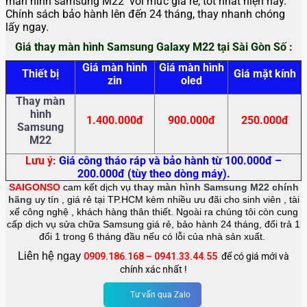
màn hình samsung M22 với mức giá rẻ, tốt nhất hiện nay.
Chính sách bảo hành lên đến 24 tháng, thay nhanh chóng
lấy ngay.
Giá thay màn hình Samsung Galaxy M22 tại Sài Gòn Số :
Giá màn hình
Giá màn hình
Thiết bị
Giá mặt kính
zin
oled
Thay màn
hình
1.400.000đ
900.000đ
250.000đ
Samsung
M22
Lưu ý
:
Giá công tháo ráp và bảo hành từ 100.000đ –
200.000đ (tùy theo dòng máy).
SAIGONSO
cam kết dịch vụ
thay màn hình Samsung M22 chính
hãng
uy tín , giá rẻ tại TP.HCM kèm nhiều ưu đãi cho sinh viên , tài
xế công nghệ , khách hàng thân thiết. Ngoài ra chúng tôi còn cung
cấp dịch vụ sửa chữa Samsung giá rẻ, bảo hành 24 tháng, đổi trả 1
đổi 1 trong 6 tháng đầu nếu có lỗi của nhà sản xuất.
Liên hệ ngay
0909.186.168
–
0941.33.44.55
để có giá mới và
chính xác nhất !
Tư vấn qua Zalo