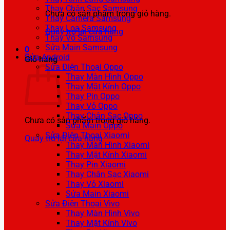
Thay Chân Sạc Samsung
Chưa có sản phẩm trong giỏ hàng.
Thay Camera Samsung
Thay Loa Samsung
Quay trở lại cửa hàng
Thay Vỏ Samsung
Sửa Main Samsung
0
Sửa Android
Giỏ hàng
Sửa Điện Thoại Oppo
Thay Màn Hình Oppo
Thay Mặt Kính Oppo
Thay Pin Oppo
Thay Vỏ Oppo
Thay Chân Sạc Oppo
Chưa có sản phẩm trong giỏ hàng.
Sửa Main Oppo
Sửa Điện Thoại Xiaomi
Quay trở lại cửa hàng
Thay Màn Hình Xiaomi
Thay Mặt Kính Xiaomi
Thay Pin Xiaomi
Thay Chân Sạc Xiaomi
Thay Vỏ Xiaomi
Sửa Main Xiaomi
Sửa Điện Thoại Vivo
Thay Màn Hình Vivo
Thay Mặt Kính Vivo