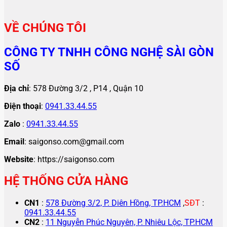
VỀ CHÚNG TÔI
CÔNG TY TNHH CÔNG NGHỆ SÀI GÒN
SỐ
Địa chỉ
: 578 Đường 3/2 , P14 , Quận 10
Điện thoại
:
0941.33.44.55
Zalo
:
0941.33.44.55
Email
: saigonso.com@gmail.com
Website
: https://saigonso.com
HỆ THỐNG CỬA HÀNG
CN1
:
578 Đường 3/2, P. Diên Hồng, TP.HCM
,
SĐT
:
0941.33.44.55
CN2
:
11 Nguyễn Phúc Nguyên, P. Nhiêu Lộc, TP.HCM