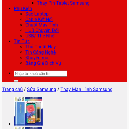
Thay Pin Tablet Samsung
Phụ Kiện
Sạc Laptop
Cable Kết Nối
Chuột Máy Tính
HUB Chuyển Đổi
USB/ Thẻ Nhớ
Tin Tức
Thủ Thuật Hay
Tin Công Nghệ
Khuyến mại
Bảng Giá Dịch Vụ
Tìm
kiếm:
Trang chủ
/
Sửa Samsung
/
Thay Màn Hình Samsung