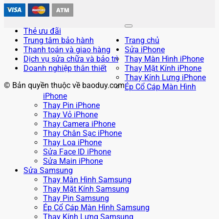
Thẻ ưu đãi
Trung tâm bảo hành
Trang chủ
Thanh toán và giao hàng
Sửa iPhone
Dịch vụ sửa chữa và bảo trì
Thay Màn Hình iPhone
Doanh nghiệp thân thiết
Thay Mặt Kính iPhone
Thay Kính Lưng iPhone
© Bản quyền thuộc về baoduy.com
Ép Cổ Cáp Màn Hình
iPhone
Thay Pin iPhone
Thay Vỏ iPhone
Thay Camera iPhone
Thay Chân Sạc iPhone
Thay Loa iPhone
Sửa Face ID iPhone
Sửa Main iPhone
Sửa Samsung
Thay Màn Hình Samsung
Thay Mặt Kính Samsung
Thay Pin Samsung
Ép Cổ Cáp Màn Hình Samsung
Thay Kính Lưng Samsung