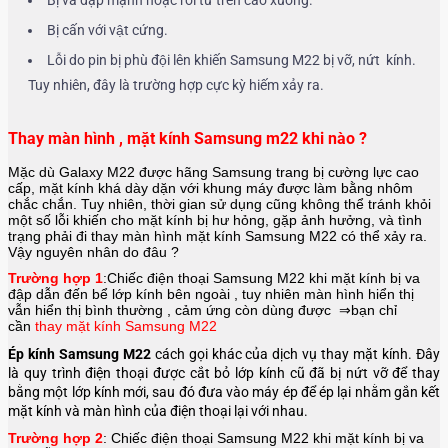
Bị va đập mạnh hoặc rơi từ trên cao xuống.
Bị cấn với vật cứng.
Lỗi do pin bị phù đội lên khiến Samsung M22 bị vỡ, nứt kính.
Tuy nhiên, đây là trường hợp cực kỳ hiếm xảy ra.
Thay màn hình , mặt kính Samsung m22 khi nào ?
Mặc dù Galaxy M22 được hãng
Samsung
trang bị cường lực cao
cấp, mặt kính khá dày dặn với khung máy được làm bằng nhôm
chắc chắn. Tuy nhiên, thời gian sử dụng cũng không thể tránh khỏi
một số lỗi khiến cho mặt kính bị hư hỏng, gặp ảnh hưởng, và tình
trạng phải đi thay màn hình mặt kính Samsung M22 có thể xảy ra.
Vậy nguyên nhân do đâu ?
Trường hợp 1
:Chiếc điện thoại Samsung M22
khi mặt kính bị va
đập dẫn đến bể lớp kính bên ngoài , tuy nhiên màn hình hiển thị
vẫn hiển thị bình thường , cảm ứng còn dùng được ⇒bạn chỉ
cần
thay mặt kính Samsung M22
Ép kính Samsung M22
cách gọi khác của dịch vụ thay mặt kính. Đây
là quy trình điện thoại được cắt bỏ lớp kính cũ đã bị nứt vỡ để thay
bằng một lớp kính mới, sau đó đưa vào máy ép để ép lại nhằm gắn kết
mặt kính và màn hình của điện thoại lại với nhau.
Trường hợp 2
: Chiếc điện thoại Samsung M22
khi mặt kính bị va