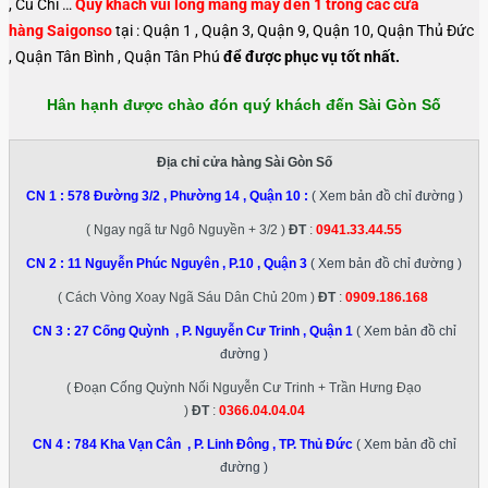
, Củ Chi …
Quý khách vui lòng mang máy đến 1 trong các cửa
hàng Saigonso
tại : Quận 1 , Quận 3, Quận 9, Quận 10, Quận Thủ Đức
, Quận Tân Bình , Quận Tân Phú
để được phục vụ tốt nhất.
Hân hạnh được chào đón quý khách đến Sài Gòn Số
Địa chỉ cửa hàng Sài Gòn Số
CN 1 :
578 Đường 3/2 , Phường 14 , Quận 10
:
( Xem bản đồ chỉ đường )
( Ngay ngã tư Ngô Nguyền + 3/2 )
ĐT
:
0941.33.44.55
CN 2 :
11 Nguyễn Phúc Nguyên , P.10 , Quận 3
( Xem bản đồ chỉ đường )
( Cách Vòng Xoay Ngã Sáu Dân Chủ 20m )
ĐT
:
0909.186.168
CN 3 :
27 Cống Quỳnh , P. Nguyễn Cư Trinh , Quận 1
( Xem bản đồ chỉ
đường )
( Đoạn Cống Quỳnh Nối Nguyễn Cư Trinh + Trần Hưng Đạo
)
ĐT
:
0366.04.04.04
CN 4 :
784 Kha Vạn Cân , P. Linh Đông , TP. Thủ Đức
( Xem bản đồ chỉ
đường )