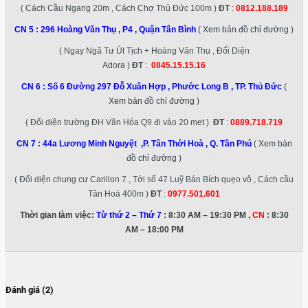
( Cách Cầu Ngang 20m , Cách Chợ Thủ Đức 100m )
ĐT
:
0812.188.189
CN 5 :
296 Hoàng Văn Thụ , P4 , Quận Tân Bình
( Xem bản đồ chỉ đường )
( Ngay Ngã Tư Út Tịch + Hoàng Văn Thụ , Đối Diện
Adora )
ĐT
:
0845.15.15.16
CN 6 :
Số 6 Đường 297 Đỗ Xuân Hợp , Phước Long B , TP. Thủ Đức
(
Xem bản đồ chỉ đường )
( Đối diện trường ĐH Văn Hóa Q9 đi vào 20 met )
ĐT
:
0889.718.719
CN 7 :
44a Lương Minh Nguyệt ,P. Tân Thới Hoà , Q. Tân Phú
( Xem bản
đồ chỉ đường )
( Đối diện chung cư Carillon 7 , Tới số 47 Luỹ Bán Bích quẹo vô , Cách cầu
Tân Hoá 400m )
ĐT
:
0977.501.601
Thời gian làm việc:
Từ thứ 2 – Thứ 7
: 8:30 AM – 19:30 PM ,
CN
: 8:30
AM – 18:00 PM
Đánh giá (2)