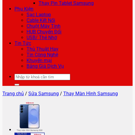
Thay Pin Tablet Samsung
Phụ Kiện
Sạc Laptop
Cable Kết Nối
Chuột Máy Tính
HUB Chuyển Đổi
USB/ Thẻ Nhớ
Tin Tức
Thủ Thuật Hay
Tin Công Nghệ
Khuyến mại
Bảng Giá Dịch Vụ
Tìm
kiếm:
Trang chủ
/
Sửa Samsung
/
Thay Màn Hình Samsung