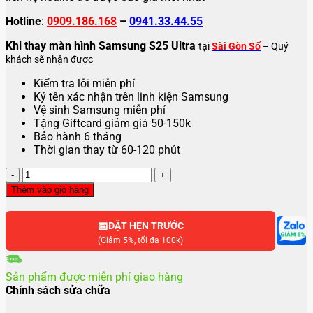
Hotline
:
0909.186.168
–
0941.33.44.55
Khi thay màn hình Samsung S25 Ultra
tại
Sài Gòn Số
– Quý
khách sẽ nhận được
Kiểm tra lỗi miễn phí
Ký tên xác nhận trên linh kiện Samsung
Vệ sinh Samsung miễn phí
Tặng Giftcard giảm giá 50-150k
Bảo hành 6 tháng
Thời gian thay từ 60-120 phút
Thay
màn
Thêm vào giỏ hàng
hình
Samsung
📅
S25
ĐẶT HẸN TRƯỚC
Ultra
(Giảm 5%, tối đa 100k)
số
lượng
Sản phẩm được miễn phí giao hàng
Chính sách sửa chữa