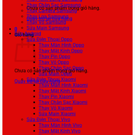
Thay Chân Sạc Samsung
Chưa có sản phẩm trong giỏ hàng.
Thay Camera Samsung
Thay Loa Samsung
Quay trở lại cửa hàng
Thay Vỏ Samsung
Sửa Main Samsung
0
Sửa Android
Giỏ hàng
Sửa Điện Thoại Oppo
Thay Màn Hình Oppo
Thay Mặt Kính Oppo
Thay Pin Oppo
Thay Vỏ Oppo
Thay Chân Sạc Oppo
Chưa có sản phẩm trong giỏ hàng.
Sửa Main Oppo
Sửa Điện Thoại Xiaomi
Quay trở lại cửa hàng
Thay Màn Hình Xiaomi
Thay Mặt Kính Xiaomi
Thay Pin Xiaomi
Thay Chân Sạc Xiaomi
Thay Vỏ Xiaomi
Sửa Main Xiaomi
Sửa Điện Thoại Vivo
Thay Màn Hình Vivo
Thay Mặt Kính Vivo