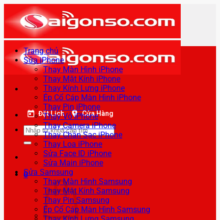
Bỏ
qua
nội
dung
Trang chủ
Sửa iPhone
Thay Màn Hình iPhone
Thay Mặt Kính iPhone
Thay Kính Lưng iPhone
Ép Cổ Cáp Màn Hình iPhone
Thay Pin iPhone
Đặt Lịch
Cửa Hàng
Thay Vỏ iPhone
Thay Camera iPhone
Tìm
Thay Chân Sạc iPhone
kiếm:
Thay Loa iPhone
Sửa Face ID iPhone
Sửa Main iPhone
Sửa Samsung
0
Thay Màn Hình Samsung
Thay Mặt Kính Samsung
Thay Pin Samsung
Ép Cổ Cáp Màn Hình Samsung
Thay Kính Lưng Samsung