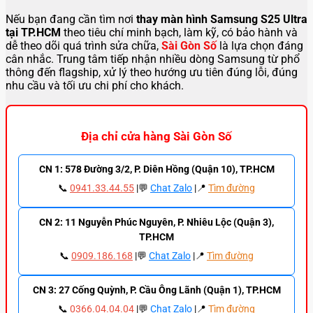
Nếu bạn đang cần tìm nơi
thay màn hình Samsung S25 Ultra
tại TP.HCM
theo tiêu chí minh bạch, làm kỹ, có bảo hành và
dễ theo dõi quá trình sửa chữa,
Sài Gòn Số
là lựa chọn đáng
cân nhắc. Trung tâm tiếp nhận nhiều dòng Samsung từ phổ
thông đến flagship, xử lý theo hướng ưu tiên đúng lỗi, đúng
nhu cầu và tối ưu chi phí cho khách.
Địa chỉ cửa hàng Sài Gòn Số
CN 1: 578 Đường 3/2, P. Diên Hồng (Quận 10), TP.HCM
📞
0941.33.44.55
|💬
Chat Zalo
|📍
Tìm đường
CN 2: 11 Nguyễn Phúc Nguyên, P. Nhiêu Lộc (Quận 3),
TP.HCM
📞
0909.186.168
|💬
Chat Zalo
|📍
Tìm đường
CN 3: 27 Cống Quỳnh, P. Cầu Ông Lãnh (Quận 1), TP.HCM
📞
0366.04.04.04
|💬
Chat Zalo
|📍
Tìm đường