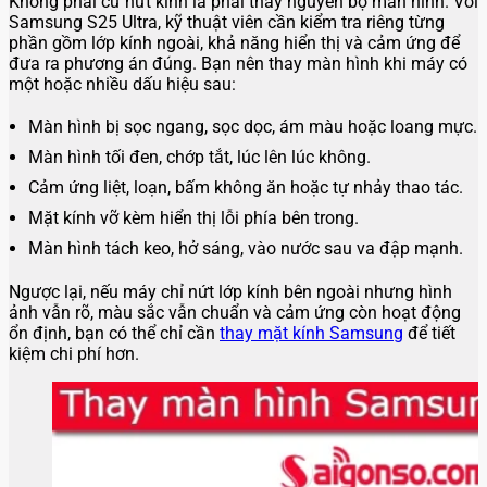
Không phải cứ nứt kính là phải thay nguyên bộ màn hình. Với
Samsung S25 Ultra, kỹ thuật viên cần kiểm tra riêng từng
phần gồm lớp kính ngoài, khả năng hiển thị và cảm ứng để
đưa ra phương án đúng. Bạn nên thay màn hình khi máy có
một hoặc nhiều dấu hiệu sau:
Màn hình bị sọc ngang, sọc dọc, ám màu hoặc loang mực.
Màn hình tối đen, chớp tắt, lúc lên lúc không.
Cảm ứng liệt, loạn, bấm không ăn hoặc tự nhảy thao tác.
Mặt kính vỡ kèm hiển thị lỗi phía bên trong.
Màn hình tách keo, hở sáng, vào nước sau va đập mạnh.
Ngược lại, nếu máy chỉ nứt lớp kính bên ngoài nhưng hình
ảnh vẫn rõ, màu sắc vẫn chuẩn và cảm ứng còn hoạt động
ổn định, bạn có thể chỉ cần
thay mặt kính Samsung
để tiết
kiệm chi phí hơn.