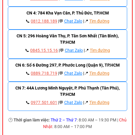
CN 4: 784 Kha Vạn Cân, P. Thủ Đức, TP.HCM
📞
0812.188.189
|💬
Chat Zalo
|📍
Tìm đường
CN 5: 296 Hoàng Văn Thụ, P. Tân Sơn Nhất (Tân Bình),
TP.HCM
📞
0845.15.15.16
|💬
Chat Zalo
|📍
Tìm đường
CN 6: Số 6 Đường 297, P. Phước Long (Quận 9), TP.HCM
📞
0889.718.719
|💬
Chat Zalo
|📍
Tìm đường
CN 7: 44A Lương Minh Nguyệt, P. Phú Thạnh (Tân Phú),
TP.HCM
📞
0977.501.601
|💬
Chat Zalo
|📍
Tìm đường
🕒
Thời gian làm việc:
Thứ 2 – Thứ 7
: 8:00 AM – 19:30 PM |
Chủ
Nhật
: 8:00 AM – 17:00 PM