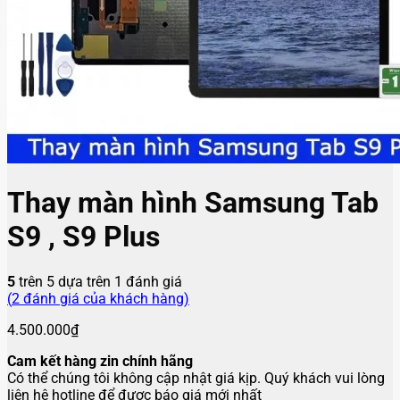
Thay màn hình Samsung Tab
S9 , S9 Plus
5
trên 5 dựa trên
1
đánh giá
(
2
đánh giá của khách hàng)
4.500.000
₫
Cam kết hàng zin chính hãng
Có thể chúng tôi không cập nhật giá kịp. Quý khách vui lòng
liên hệ hotline để được báo giá mới nhất