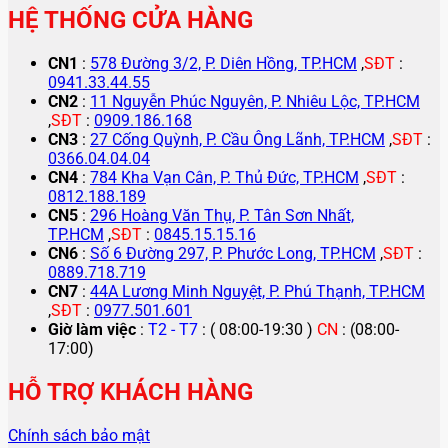
HỆ THỐNG CỬA HÀNG
CN1
:
578 Đường 3/2, P. Diên Hồng, TP.HCM
,
SĐT
:
0941.33.44.55
CN2
:
11 Nguyễn Phúc Nguyên, P. Nhiêu Lộc, TP.HCM
,
SĐT
:
0909.186.168
CN3
:
27 Cống Quỳnh, P. Cầu Ông Lãnh, TP.HCM
,
SĐT
:
0366.04.04.04
CN4
:
784 Kha Vạn Cân, P. Thủ Đức, TP.HCM
,
SĐT
:
0812.188.189
CN5
:
296 Hoàng Văn Thụ, P. Tân Sơn Nhất,
TP.HCM
,
SĐT
:
0845.15.15.16
CN6
:
Số 6 Đường 297, P. Phước Long, TP.HCM
,
SĐT
:
0889.718.719
CN7
:
44A Lương Minh Nguyệt, P. Phú Thạnh, TP.HCM
,
SĐT
:
0977.501.601
Giờ làm việc
:
T2 - T7
: ( 08:00-19:30 )
CN
: (08:00-
17:00)
HỖ TRỢ KHÁCH HÀNG
Chính sách bảo mật