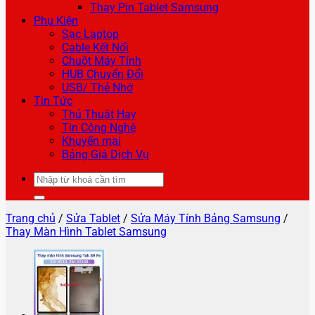
Thay Pin Tablet Samsung
Phụ Kiện
Sạc Laptop
Cable Kết Nối
Chuột Máy Tính
HUB Chuyển Đổi
USB/ Thẻ Nhớ
Tin Tức
Thủ Thuật Hay
Tin Công Nghệ
Khuyến mại
Bảng Giá Dịch Vụ
Tìm
kiếm:
Trang chủ
/
Sửa Tablet
/
Sửa Máy Tính Bảng Samsung
/
Thay Màn Hình Tablet Samsung