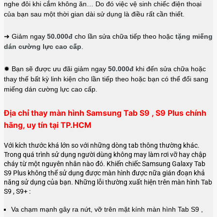
nghe đôi khi cắm không ăn… Do đó việc vệ sinh chiếc điện thoại
của bạn sau một thời gian dài sử dụng là điều rất cần thiết.
➜ Giảm ngay
50.000đ
cho lần sửa chữa tiếp theo hoặc
tặng miếng
dán cường lực cao cấp
.
✹ Bạn sẽ được ưu đãi giảm ngay
50.000đ
khi đến sửa chữa hoặc
thay thế bất kỳ linh kiện cho lần tiếp theo hoặc bạn có thể đổi sang
miếng dán cường lực cao cấp.
Địa chỉ thay màn hình Samsung Tab S9 , S9 Plus chính
hãng, uy tín tại TP.HCM
Với kích thước khá lớn so với những dòng tab thông thường khác.
Trong quá trình sử dụng người dùng không may làm rơi vỡ hay chập
cháy từ một nguyên nhân nào đó. Khiến chiếc Samsung Galaxy Tab
S9 Plus không thể sử dụng được màn hình được nữa gián đoạn khả
năng sử dụng của bạn. Những lỗi thường xuất hiện trên màn hình Tab
S9 , S9+ :
Va chạm mạnh gây ra nứt, vỡ trên mặt kính màn hình Tab S9 ,