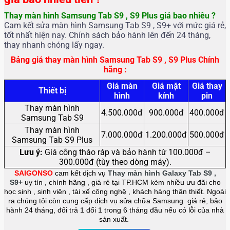
Thay màn hình Samsung Tab S9 , S9 Plus giá bao nhiêu ?
Cam kết sửa màn hình Samsung Tab S9 , S9+ với mức giá rẻ,
tốt nhất hiện nay. Chính sách bảo hành lên đến 24 tháng,
thay nhanh chóng lấy ngay.
Bảng giá thay màn hình Samsung Tab S9 , S9 Plus Chính
hãng :
Giá màn
Giá mặt
Giá thay
Thiết bị
hình
kính
pin
Thay màn hình
4.500.000đ
900.000đ
400.000đ
Samsung Tab S9
Thay màn hình
7.000.000đ
1.200.000đ
500.000đ
Samsung Tab S9 Plus
Lưu ý:
Giá công tháo ráp và bảo hành từ 100.000đ –
300.000đ (tùy theo dòng máy).
SAIGONSO
cam kết dịch vụ
Thay màn hình
Galaxy Tab S9 ,
S9+
uy tín , chính hãng , giá rẻ tại TP.HCM kèm nhiều ưu đãi cho
học sinh , sinh viên , tài xế công nghệ , khách hàng thân thiết. Ngoài
ra chúng tôi còn cung cấp dịch vụ sửa chữa Samsung giá rẻ, bảo
hành 24 tháng, đổi trả 1 đổi 1 trong 6 tháng đầu nếu có lỗi của nhà
sản xuất.