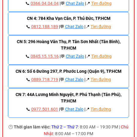
📞
0366.04.04.04
|💬
Chat Zalo
|📍
Tìm đường
CN 4: 784 Kha Vạn Cân, P. Thủ Đức, TP.HCM
📞
0812.188.189
|💬
Chat Zalo
|📍
Tìm đường
CN 5: 296 Hoàng Văn Thụ, P. Tân Sơn Nhất (Tân Bình),
TP.HCM
📞
0845.15.15.16
|💬
Chat Zalo
|📍
Tìm đường
CN 6: Số 6 Đường 297, P. Phước Long (Quận 9), TP.HCM
📞
0889.718.719
|💬
Chat Zalo
|📍
Tìm đường
CN 7: 44A Lương Minh Nguyệt, P. Phú Thạnh (Tân Phú),
TP.HCM
📞
0977.501.601
|💬
Chat Zalo
|📍
Tìm đường
🕒
Thời gian làm việc:
Thứ 2 – Thứ 7
: 8:00 AM – 19:30 PM |
Chủ
Nhật
: 8:00 AM – 17:00 PM