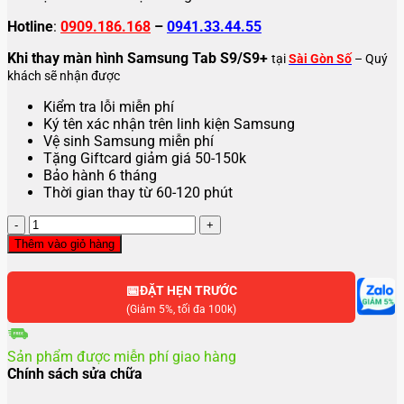
Hotline
:
0909.186.168
–
0941.33.44.55
Khi thay màn hình Samsung Tab S9/S9+
tại
Sài Gòn Số
– Quý
khách sẽ nhận được
Kiểm tra lỗi miễn phí
Ký tên xác nhận trên linh kiện Samsung
Vệ sinh Samsung miễn phí
Tặng Giftcard giảm giá 50-150k
Bảo hành 6 tháng
Thời gian thay từ 60-120 phút
Thay
màn
Thêm vào giỏ hàng
hình
Samsung
📅
Tab
ĐẶT HẸN TRƯỚC
S9
(Giảm 5%, tối đa 100k)
,
S9
Sản phẩm được miễn phí giao hàng
Plus
Chính sách sửa chữa
số
lượng