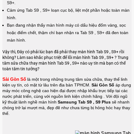
S9+.
Cảm ứng Tab S9 , S9+ loạn cục bộ, liệt một phần hoặc toàn màn
hình.
Bạn đang nhận thấy màn hình máy có dấu hiệu đốm vàng, sọc
hoặc điểm chết, thậm chí bạn nhận ra Tab S9 , S9+ đã đen toàn
màn hình.
Vậy thì, Đây có phải lúc bạn đã phải thay màn hình Tab S9 , S9+ rồi
không? Làm sao khắc phục triệt để lỗi màn hình Tab S9 , S9+ ? Trung
tâm sửa chữa thay màn hình Tab S9 , S9+ nào uy tín mà bạn có thể
toàn tâm tin tưởng?
Sài Gòn Số
là một trong những trung tâm sửa chữa, thay thế linh 
kiện uy tín, có mặt từ lâu trên địa bàn TPHCM. 
Sài Gòn Số
 áp dụng 
máy móc công nghệ cao hiện đại được nhập khẩu trực tiếp tại các 
nước phát triển, cùng với nguồn linh kiện chính hãng . Với đội ngũ 
kỹ thuật lành nghề màn hình 
Samsung Tab S9 , S9 Plus 
sẽ nhanh 
chóng trở lại mượt mà, đẹp đẽ như chưa từng bị hỏng hóc hay thay 
thế.