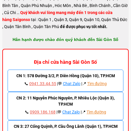
Bình Tân , Quận Phú Nhuận , Hóc Môn , Nhà Bè , Bình Chánh , Cần Giờ
, Củ Chi …
Quý khách vui lòng mang máy đến 1 trong các cửa
hàng Saigonso
tại : Quận 1 , Quận 3, Quận 9, Quận 10, Quận Thủ Đức
, Quận Tân Bình , Quận Tân Phú
để được phục vụ tốt nhất.
Hân hạnh được chào đón quý khách đến Sài Gòn Số
Địa chỉ cửa hàng Sài Gòn Số
CN 1: 578 Đường 3/2, P. Diên Hồng (Quận 10), TP.HCM
📞
0941.33.44.55
|💬
Chat Zalo
|📍
Tìm đường
CN 2: 11 Nguyễn Phúc Nguyên, P. Nhiêu Lộc (Quận 3),
TP.HCM
📞
0909.186.168
|💬
Chat Zalo
|📍
Tìm đường
CN 3: 27 Cống Quỳnh, P. Cầu Ông Lãnh (Quận 1), TP.HCM