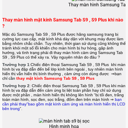
Thay màn hình Samsung Tab 
Thay màn hình mặt kính Samsung Tab S9 , S9 Plus khi nào
?
Mặc dù Samsung Tab S9 , S9 Plus được hãng
samsung
trang bị
cường lực cao cấp, mặt kính khá dày dặn với khung máy được làm
bằng nhôm chắc chắn. Tuy nhiên, thời gian sử dụng cũng không thể
tránh khỏi một số lỗi khiến cho màn hình bị hư hỏng, gặp ảnh
hưởng, và tình trạng phải đi thay màn hình cảm ứng Samsung Tab
S9 , S9 Plus có thể xảy ra. Vậy nguyên nhân do đâu ?
Trường hợp 1
:Chiếc điện thoại
Samsung Tab S9 , S9 Plus
khi màn
hình bị va đập dẫn đến bể lớp kính bên ngoài , tuy nhiên màn hình
hiển thị vẫn hiển thị bình thường , cảm ứng còn dùng được ⇒bạn
chỉ cần
thay mặt kính Samsung Tab S9 , S9 Plus
Trường hợp 2
: Chiếc điện thoại
Samsung Tab S9 , S9 Plus
khi màn
hình bị va đập dẫn đến cảm ứng bị liệt toàn phần hay chỉ sử dụng
được một phần , màn hình hiển thị không lên hình “bị tối đen, trắng
toàn màn hình, sọc đen, sọc trắng, đốm đen trên màn hình ⇒
bạn
cần phải thay”bao gồm mặt kính cảm ứng và màn hình hiển thị LCD
bên trong
”.
Hình minh hoạ