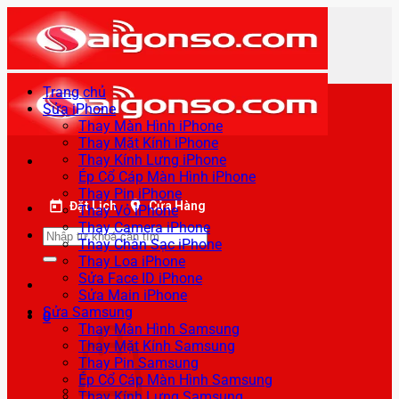
Bỏ
qua
nội
dung
Trang chủ
Sửa iPhone
Thay Màn Hình iPhone
Thay Mặt Kính iPhone
Thay Kính Lưng iPhone
Ép Cổ Cáp Màn Hình iPhone
Thay Pin iPhone
Đặt Lịch
Cửa Hàng
Thay Vỏ iPhone
Thay Camera iPhone
Tìm
Thay Chân Sạc iPhone
kiếm:
Thay Loa iPhone
Sửa Face ID iPhone
Sửa Main iPhone
Sửa Samsung
0
Thay Màn Hình Samsung
Thay Mặt Kính Samsung
Thay Pin Samsung
Ép Cổ Cáp Màn Hình Samsung
Thay Kính Lưng Samsung