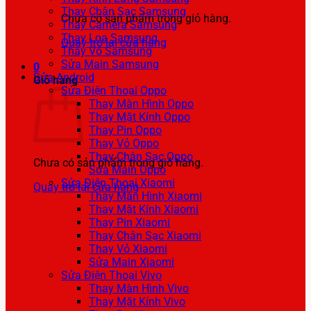
Thay Chân Sạc Samsung
Chưa có sản phẩm trong giỏ hàng.
Thay Camera Samsung
Thay Loa Samsung
Quay trở lại cửa hàng
Thay Vỏ Samsung
Sửa Main Samsung
0
Sửa Android
Giỏ hàng
Sửa Điện Thoại Oppo
Thay Màn Hình Oppo
Thay Mặt Kính Oppo
Thay Pin Oppo
Thay Vỏ Oppo
Thay Chân Sạc Oppo
Chưa có sản phẩm trong giỏ hàng.
Sửa Main Oppo
Sửa Điện Thoại Xiaomi
Quay trở lại cửa hàng
Thay Màn Hình Xiaomi
Thay Mặt Kính Xiaomi
Thay Pin Xiaomi
Thay Chân Sạc Xiaomi
Thay Vỏ Xiaomi
Sửa Main Xiaomi
Sửa Điện Thoại Vivo
Thay Màn Hình Vivo
Thay Mặt Kính Vivo