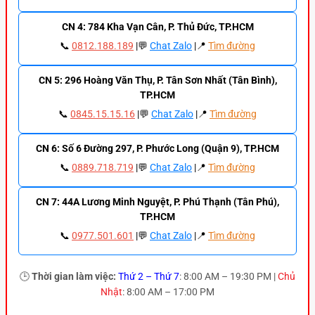
CN 4: 784 Kha Vạn Cân, P. Thủ Đức, TP.HCM
📞
0812.188.189
|💬
Chat Zalo
|📍
Tìm đường
CN 5: 296 Hoàng Văn Thụ, P. Tân Sơn Nhất (Tân Bình),
TP.HCM
📞
0845.15.15.16
|💬
Chat Zalo
|📍
Tìm đường
CN 6: Số 6 Đường 297, P. Phước Long (Quận 9), TP.HCM
📞
0889.718.719
|💬
Chat Zalo
|📍
Tìm đường
CN 7: 44A Lương Minh Nguyệt, P. Phú Thạnh (Tân Phú),
TP.HCM
📞
0977.501.601
|💬
Chat Zalo
|📍
Tìm đường
🕒
Thời gian làm việc:
Thứ 2 – Thứ 7
: 8:00 AM – 19:30 PM |
Chủ
Nhật
: 8:00 AM – 17:00 PM