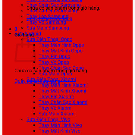
Thay Chân Sạc Samsung
Chưa có sản phẩm trong giỏ hàng.
Thay Camera Samsung
Thay Loa Samsung
Quay trở lại cửa hàng
Thay Vỏ Samsung
Sửa Main Samsung
0
Sửa Android
Giỏ hàng
Sửa Điện Thoại Oppo
Thay Màn Hình Oppo
Thay Mặt Kính Oppo
Thay Pin Oppo
Thay Vỏ Oppo
Thay Chân Sạc Oppo
Chưa có sản phẩm trong giỏ hàng.
Sửa Main Oppo
Sửa Điện Thoại Xiaomi
Quay trở lại cửa hàng
Thay Màn Hình Xiaomi
Thay Mặt Kính Xiaomi
Thay Pin Xiaomi
Thay Chân Sạc Xiaomi
Thay Vỏ Xiaomi
Sửa Main Xiaomi
Sửa Điện Thoại Vivo
Thay Màn Hình Vivo
Thay Mặt Kính Vivo