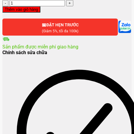
Thay
màn
Thêm vào giỏ hàng
hình
Samsung
📅
Z
ĐẶT HẸN TRƯỚC
Fold
(Giảm 5%, tối đa 100k)
7
số
Sản phẩm được miễn phí giao hàng
lượng
Chính sách sửa chữa