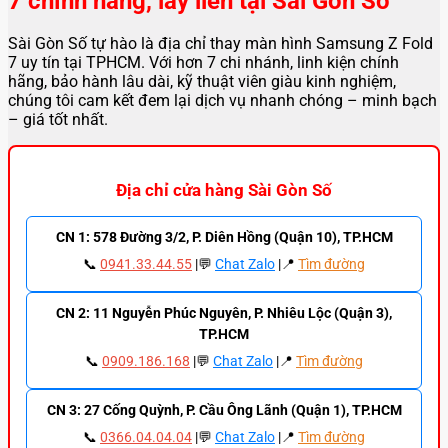
7 chính hãng, lấy liền tại Sài Gòn Số
Sài Gòn Số tự hào là địa chỉ thay màn hình Samsung Z Fold
7 uy tín tại TPHCM. Với hơn 7 chi nhánh, linh kiện chính
hãng, bảo hành lâu dài, kỹ thuật viên giàu kinh nghiệm,
chúng tôi cam kết đem lại dịch vụ nhanh chóng – minh bạch
– giá tốt nhất.
Địa chỉ cửa hàng Sài Gòn Số
CN 1: 578 Đường 3/2, P. Diên Hồng (Quận 10), TP.HCM
📞
0941.33.44.55
|💬
Chat Zalo
|📍
Tìm đường
CN 2: 11 Nguyễn Phúc Nguyên, P. Nhiêu Lộc (Quận 3),
TP.HCM
📞
0909.186.168
|💬
Chat Zalo
|📍
Tìm đường
CN 3: 27 Cống Quỳnh, P. Cầu Ông Lãnh (Quận 1), TP.HCM
📞
0366.04.04.04
|💬
Chat Zalo
|📍
Tìm đường