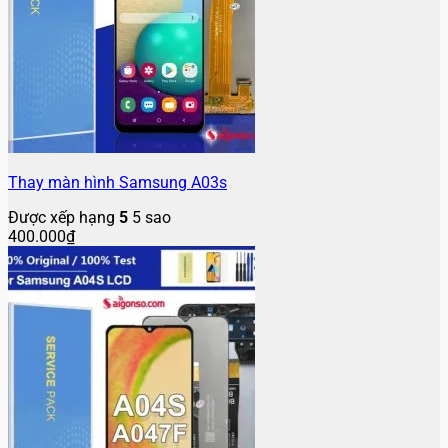
Thay màn hình Samsung A03s
Được xếp hạng
5
5 sao
400.000
₫