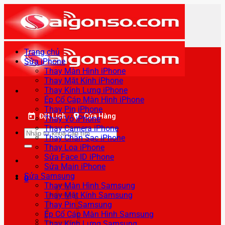
Bỏ
qua
nội
dung
Trang chủ
Sửa iPhone
Thay Màn Hình iPhone
Thay Mặt Kính iPhone
Thay Kính Lưng iPhone
Ép Cổ Cáp Màn Hình iPhone
Thay Pin iPhone
Đặt Lịch
Cửa Hàng
Thay Vỏ iPhone
Thay Camera iPhone
Tìm
Thay Chân Sạc iPhone
kiếm:
Thay Loa iPhone
Sửa Face ID iPhone
Sửa Main iPhone
Sửa Samsung
0
Thay Màn Hình Samsung
Thay Mặt Kính Samsung
Thay Pin Samsung
Ép Cổ Cáp Màn Hình Samsung
Thay Kính Lưng Samsung