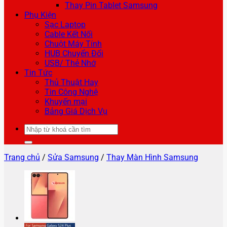
Thay Pin Tablet Samsung
Phụ Kiện
Sạc Laptop
Cable Kết Nối
Chuột Máy Tính
HUB Chuyển Đổi
USB/ Thẻ Nhớ
Tin Tức
Thủ Thuật Hay
Tin Công Nghệ
Khuyến mại
Bảng Giá Dịch Vụ
Tìm
kiếm:
Trang chủ
/
Sửa Samsung
/
Thay Màn Hình Samsung