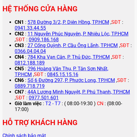
HỆ THỐNG CỬA HÀNG
CN1
:
578 Đường 3/2, P. Diên Hồng, TP.HCM
,
SĐT
:
0941.33.44.55
CN2
:
11 Nguyễn Phúc Nguyên, P. Nhiêu Lộc, TP.HCM
,
SĐT
:
0909.186.168
CN3
:
27 Cống Quỳnh, P. Cầu Ông Lãnh, TP.HCM
,
SĐT
:
0366.04.04.04
CN4
:
784 Kha Vạn Cân, P. Thủ Đức, TP.HCM
,
SĐT
:
0812.188.189
CN5
:
296 Hoàng Văn Thụ, P. Tân Sơn Nhất,
TP.HCM
,
SĐT
:
0845.15.15.16
CN6
:
Số 6 Đường 297, P. Phước Long, TP.HCM
,
SĐT
:
0889.718.719
CN7
:
44A Lương Minh Nguyệt, P. Phú Thạnh, TP.HCM
,
SĐT
:
0977.501.601
Giờ làm việc
:
T2 - T7
: ( 08:00-19:30 )
CN
: (08:00-
17:00)
HỖ TRỢ KHÁCH HÀNG
Chính sách bảo mật