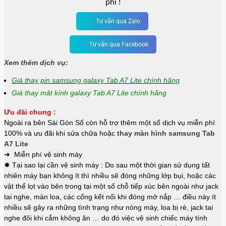
phí !
Tư vấn qua Zalo
Tư vấn qua Facebook
Xem thêm dịch vụ:
Giá thay pin samsung galaxy Tab A7 Lite chính hãng
Giá thay mặt kính galaxy Tab A7 Lite chính hãng
Ưu đãi chung :
Ngoài ra bên Sài Gòn Số còn hỗ trợ thêm một số dịch vụ miễn phí
100% và ưu đãi khi sửa chữa hoặc
thay màn hình samsung Tab
A7 Lite
➜ Miễn phí vệ sinh máy
✹ Tại sao lại cần vệ sinh máy : Do sau một thời gian sử dụng tất
nhiên máy bạn không ít thì nhiều sẽ đóng những lớp bụi, hoặc các
vật thể lọt vào bên trong tại một số chỗ tiếp xúc bên ngoài như jack
tai nghe, màn loa, các cổng kết nối khi đóng mở nắp … điều này ít
nhiều sẽ gây ra những tình trạng như nóng máy, loa bị rè, jack tai
nghe đôi khi cắm không ăn … do đó việc vệ sinh chiếc máy tính