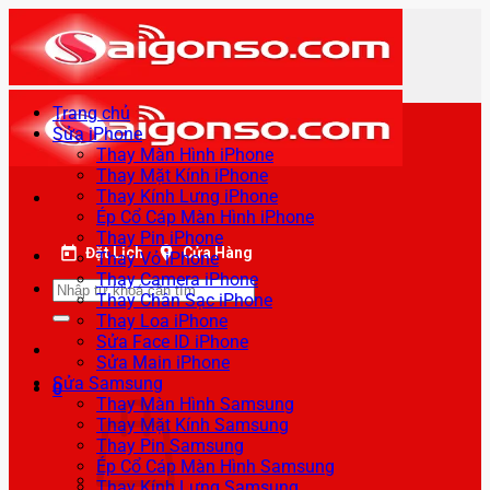
Bỏ
qua
nội
dung
Trang chủ
Sửa iPhone
Thay Màn Hình iPhone
Thay Mặt Kính iPhone
Thay Kính Lưng iPhone
Ép Cổ Cáp Màn Hình iPhone
Thay Pin iPhone
Đặt Lịch
Cửa Hàng
Thay Vỏ iPhone
Thay Camera iPhone
Tìm
Thay Chân Sạc iPhone
kiếm:
Thay Loa iPhone
Sửa Face ID iPhone
Sửa Main iPhone
Sửa Samsung
0
Thay Màn Hình Samsung
Thay Mặt Kính Samsung
Thay Pin Samsung
Ép Cổ Cáp Màn Hình Samsung
Thay Kính Lưng Samsung