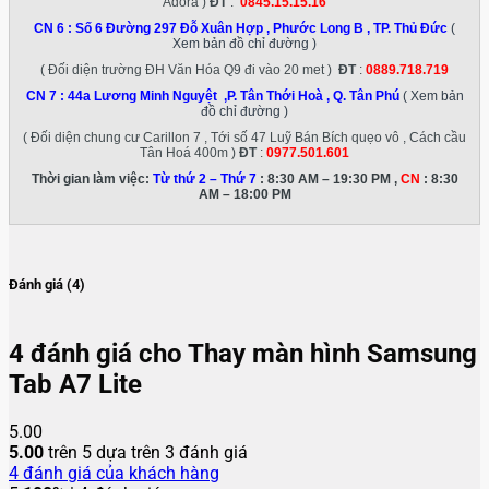
Adora )
ĐT
:
0845.15.15.16
CN 6 :
Số 6 Đường 297 Đỗ Xuân Hợp , Phước Long B , TP. Thủ Đức
(
Xem bản đồ chỉ đường )
( Đối diện trường ĐH Văn Hóa Q9 đi vào 20 met )
ĐT
:
0889.718.719
CN 7 :
44a Lương Minh Nguyệt ,P. Tân Thới Hoà , Q. Tân Phú
( Xem bản
đồ chỉ đường )
( Đối diện chung cư Carillon 7 , Tới số 47 Luỹ Bán Bích quẹo vô , Cách cầu
Tân Hoá 400m )
ĐT
:
0977.501.601
Thời gian làm việc:
Từ thứ 2 – Thứ 7
: 8:30 AM – 19:30 PM ,
CN
: 8:30
AM – 18:00 PM
Đánh giá (4)
4 đánh giá cho
Thay màn hình Samsung
Tab A7 Lite
5.00
5.00
trên 5 dựa trên
3
đánh giá
4
đánh giá của khách hàng