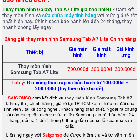
Thay màn hình Galaxy Tab A7 Lite giá bao nhiêu ?
Cam kết
thay màn hình và
sửa chữa máy tính bảng
với mức giá rẻ, tốt
nhất hiện nay. Chính sách bảo hành lên đến 24 tháng, thay
nhanh chóng lấy ngay.
Bảng giá thay màn hình Samsung Tab A7 Lite Chính hãng
Giá màn
Giá mặt
Giá kính
Thiết bị
hình
kính
lưng
Thay màn hình
700.000đ
300.000đ
300.000đ
Samsung
Tab A7 Lite
Lưu ý
:
Giá công tháo ráp và bảo hành từ 100.000đ –
200.000đ (tùy theo độ khó dễ).
SAIGONSO
cam kết dịch vụ
thay màn hình Samsung Tab A7
Lite
uy tín , chính hãng , giá rẻ tại TP.HCM kèm nhiều ưu đãi cho
sinh viên , tài xế công nghệ , khách hàng thân thiết. Ngoài ra chúng
tôi còn cung cấp dịch vụ sửa chữa Samsung giá rẻ, bảo hành 24
tháng, đổi trả 1 đổi 1 trong 6 tháng đầu nếu có lỗi của nhà sản
xuất.
Liên hệ ngay với
Saigonso
để được kiểm tra và tư vấn miễn