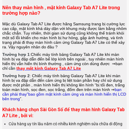
Nên thay màn hình , mặt kính Galaxy Tab A7 Lite trong
trường hợp nào?
Mặc dù Galaxy Tab A7 Lite được hãng Samsung trang bị cường lực
cao cấp, mặt kính khá dày dặn với khung máy được làm bằng nhôm
chắc chắn. Tuy nhiên, thời gian sử dụng cũng không thể tránh khỏi
một số lỗi khiến cho màn hình bị hư hỏng, gặp ảnh hưởng, và tình
trạng phải đi thay màn hình cảm ứng Galaxy Tab A7 Lite
có thể xảy
ra. Vậy nguyên nhân do đâu ?
Trường hợp 1
:Chiếc máy tính bảng
Galaxy Tab A7 Lite
khi màn
hình bị va đập dẫn đến bể lớp kính bên ngoài , tuy nhiên màn hình
hiển thị vẫn hiển thị bình thường , cảm ứng còn dùng được ⇒bạn
chỉ cần
thay mặt kính Galaxy Tab A7 Lite
Trường hợp 2
: Chiếc máy tính bảng
Galaxy Tab A7 Lite
khi màn
hình bị va đập dẫn đến cảm ứng bị liệt toàn phần hay chỉ sử dụng
được một phần , màn hình hiển thị không lên hình “bị tối đen, trắng
toàn màn hình, sọc đen, sọc trắng, đốm đen trên màn hình ⇒
bạn
cần phải thay”bao gồm mặt kính cảm ứng và màn hình hiển thị LCD
bên trong
”.
Khách hàng chọn Sài Gòn Số để thay màn hình Galaxy Tab
A7 Lite
, bởi vì:
Cửa hàng uy tín lâu năm có nhiều kinh nghiệm sửa chữa di động