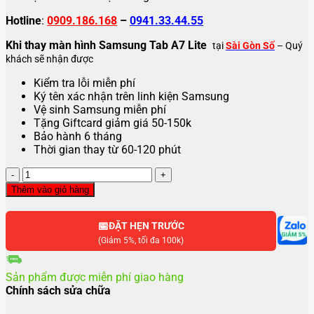
Hotline
:
0909.186.168
–
0941.33.44.55
Khi thay màn hình Samsung Tab A7 Lite
tại
Sài Gòn Số
– Quý
khách sẽ nhận được
Kiểm tra lỗi miễn phí
Ký tên xác nhận trên linh kiện Samsung
Vệ sinh Samsung miễn phí
Tặng Giftcard giảm giá 50-150k
Bảo hành 6 tháng
Thời gian thay từ 60-120 phút
Thay
màn
Thêm vào giỏ hàng
hình
Samsung
📅
Tab
ĐẶT HẸN TRƯỚC
A7
(Giảm 5%, tối đa 100k)
Lite
số
Sản phẩm được miễn phí giao hàng
lượng
Chính sách sửa chữa