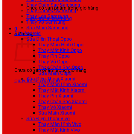
Thay Chân Sạc Samsung
Chưa có sản phẩm trong giỏ hàng.
Thay Camera Samsung
Thay Loa Samsung
Quay trở lại cửa hàng
Thay Vỏ Samsung
Sửa Main Samsung
0
Sửa Android
Giỏ hàng
Sửa Điện Thoại Oppo
Thay Màn Hình Oppo
Thay Mặt Kính Oppo
Thay Pin Oppo
Thay Vỏ Oppo
Thay Chân Sạc Oppo
Chưa có sản phẩm trong giỏ hàng.
Sửa Main Oppo
Sửa Điện Thoại Xiaomi
Quay trở lại cửa hàng
Thay Màn Hình Xiaomi
Thay Mặt Kính Xiaomi
Thay Pin Xiaomi
Thay Chân Sạc Xiaomi
Thay Vỏ Xiaomi
Sửa Main Xiaomi
Sửa Điện Thoại Vivo
Thay Màn Hình Vivo
Thay Mặt Kính Vivo