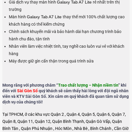
Giá dịch vụ thay màn hình
Galaxy Tab A7 Lite
rẻ nhất trên thị
trường
Màn hình
Galaxy Tab A7 Lite
thay thế mới 100% chất lượng cao
khách hàng có thể kiểm chứng
Chính sách khuyến mãi và bảo hành dài hạn chương trình bảo
hành chu đáo, tận tình
Nhân viên làm việc nhiệt tình, tay nghề cao luôn vui vẻ với khách
hàng
Máy được giữ gìn cẩn thận trong quá trình sửa
Mong rằng với phương châm “
Trao chất lượng – Nhận niềm tin
” khi
đến với
Sài Gòn Số
quý khách sẽ cảm thấy hài lòng với đội ngũ nhân
viên và KTV Sài Gòn Số. Xin cảm ơn quý khách đã quan tâm sử dụng
dịch vụ của chúng tôi!
Tại TPHCM, ở các khu vực Quận 2 , Quận 4, Quận 5, Quận 6, Quận 7,
Quận 8, Quận 11, Quận 12, Quận Bình Thạnh, Quận Gò Vấp, Quận
Bình Tân , Quận Phú Nhuận , Hóc Môn , Nhà Bè , Bình Chánh , Cần Giờ