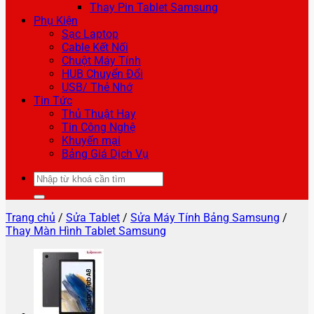
Thay Pin Tablet Samsung
Phụ Kiện
Sạc Laptop
Cable Kết Nối
Chuột Máy Tính
HUB Chuyển Đổi
USB/ Thẻ Nhớ
Tin Tức
Thủ Thuật Hay
Tin Công Nghệ
Khuyến mại
Bảng Giá Dịch Vụ
Tìm
kiếm:
Trang chủ
/
Sửa Tablet
/
Sửa Máy Tính Bảng Samsung
/
Thay Màn Hình Tablet Samsung