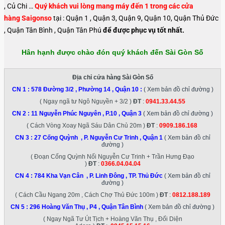
, Củ Chi …
Quý khách vui lòng mang máy đến 1 trong các cửa
hàng Saigonso
tại : Quận 1 , Quận 3, Quận 9, Quận 10, Quận Thủ Đức
, Quận Tân Bình , Quận Tân Phú
để được phục vụ tốt nhất.
Hân hạnh được chào đón quý khách đến Sài Gòn Số
Địa chỉ cửa hàng Sài Gòn Số
CN 1 :
578 Đường 3/2 , Phường 14 , Quận 10
:
( Xem bản đồ chỉ đường )
( Ngay ngã tư Ngô Nguyền + 3/2 )
ĐT
:
0941.33.44.55
CN 2 :
11 Nguyễn Phúc Nguyên , P.10 , Quận 3
( Xem bản đồ chỉ đường )
( Cách Vòng Xoay Ngã Sáu Dân Chủ 20m )
ĐT
:
0909.186.168
CN 3 :
27 Cống Quỳnh , P. Nguyễn Cư Trinh , Quận 1
( Xem bản đồ chỉ
đường )
( Đoạn Cống Quỳnh Nối Nguyễn Cư Trinh + Trần Hưng Đạo
)
ĐT
:
0366.04.04.04
CN 4 :
784 Kha Vạn Cân , P. Linh Đông , TP. Thủ Đức
( Xem bản đồ chỉ
đường )
( Cách Cầu Ngang 20m , Cách Chợ Thủ Đức 100m )
ĐT
:
0812.188.189
CN 5 :
296 Hoàng Văn Thụ , P4 , Quận Tân Bình
( Xem bản đồ chỉ đường )
( Ngay Ngã Tư Út Tịch + Hoàng Văn Thụ , Đối Diện