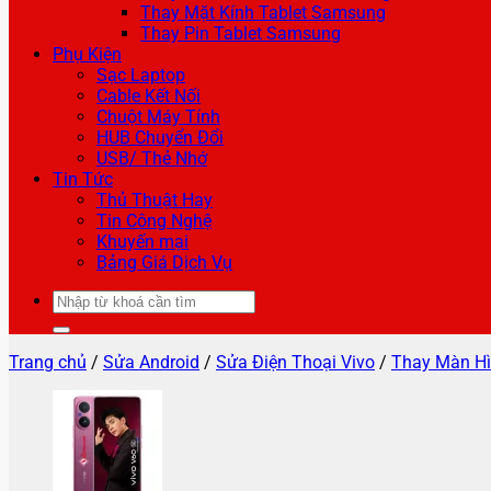
Thay Mặt Kính Tablet Samsung
Thay Pin Tablet Samsung
Phụ Kiện
Sạc Laptop
Cable Kết Nối
Chuột Máy Tính
HUB Chuyển Đổi
USB/ Thẻ Nhớ
Tin Tức
Thủ Thuật Hay
Tin Công Nghệ
Khuyến mại
Bảng Giá Dịch Vụ
Tìm
kiếm:
Trang chủ
/
Sửa Android
/
Sửa Điện Thoại Vivo
/
Thay Màn Hì