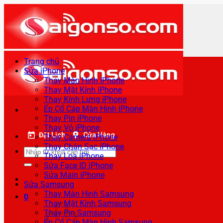
Bỏ
qua
nội
dung
Trang chủ
Sửa iPhone
Thay Màn Hình iPhone
Thay Mặt Kính iPhone
Thay Kính Lưng iPhone
Ép Cổ Cáp Màn Hình iPhone
Thay Pin iPhone
Thay Vỏ iPhone
Đặt Lịch
Cửa Hàng
Thay Camera iPhone
Thay Chân Sạc iPhone
Tìm
Thay Loa iPhone
kiếm:
Sửa Face ID iPhone
Sửa Main iPhone
Sửa Samsung
Thay Màn Hình Samsung
0
Thay Mặt Kính Samsung
Thay Pin Samsung
Ép Cổ Cáp Màn Hình Samsung