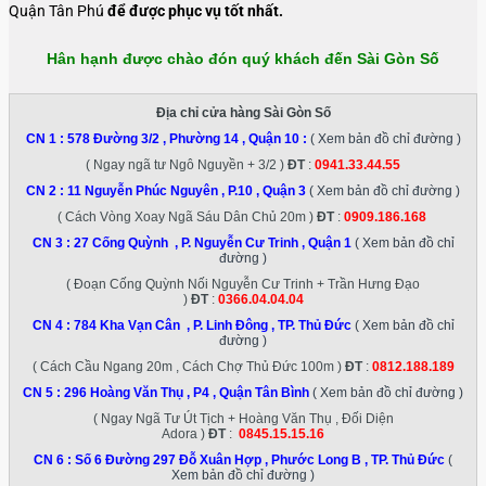
Quận Tân Phú
để được phục vụ tốt nhất.
Hân hạnh được chào đón quý khách đến Sài Gòn Số
Địa chỉ cửa hàng Sài Gòn Số
CN 1 :
578 Đường 3/2 , Phường 14 , Quận 10
:
( Xem bản đồ chỉ đường )
( Ngay ngã tư Ngô Nguyền + 3/2 )
ĐT
:
0941.33.44.55
CN 2 :
11 Nguyễn Phúc Nguyên , P.10 , Quận 3
( Xem bản đồ chỉ đường )
( Cách Vòng Xoay Ngã Sáu Dân Chủ 20m )
ĐT
:
0909.186.168
CN 3 :
27 Cống Quỳnh , P. Nguyễn Cư Trinh , Quận 1
( Xem bản đồ chỉ
đường )
( Đoạn Cống Quỳnh Nối Nguyễn Cư Trinh + Trần Hưng Đạo
)
ĐT
:
0366.04.04.04
CN 4 :
784 Kha Vạn Cân , P. Linh Đông , TP. Thủ Đức
( Xem bản đồ chỉ
đường )
( Cách Cầu Ngang 20m , Cách Chợ Thủ Đức 100m )
ĐT
:
0812.188.189
CN 5 :
296 Hoàng Văn Thụ , P4 , Quận Tân Bình
( Xem bản đồ chỉ đường )
( Ngay Ngã Tư Út Tịch + Hoàng Văn Thụ , Đối Diện
Adora )
ĐT
:
0845.15.15.16
CN 6 :
Số 6 Đường 297 Đỗ Xuân Hợp , Phước Long B , TP. Thủ Đức
(
Xem bản đồ chỉ đường )