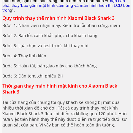
màn hình, sọc đen, sọc trắng, đốm đen trên màn hình ⇒
bạn cần
phải thay”bao gồm mặt kính cảm ứng và màn hình hiển thị LCD bên
tron
g”.
Quy trình thay thế màn hình Xiaomi Black Shark 3
Bước 1: Nhân viên nhận máy. Kiểm tra lỗi phần cứng, mềm
Bước 2: Báo lỗi, cách khắc phục cho khách hàng
Bước 3: Lựa chọn và test trước khi thay mới
Bước 4: Thay linh kiện
Bước 5: Hoàn tất, bàn giao máy cho khách hàng
Bước 6: Dán tem, ghi phiếu BH
Thời gian thay màn hình mặt kính cho Xiaomi Black
Shark 3
Tại cửa hàng của chúng tôi quý khách sẽ không bị mất quá
nhiều thời gian để chờ đợi. Tất cả quy trình thay mặt kính
Xiaomi Black Shark 3 đều chỉ diển ra không quá 120 phút. Hơn
nữa việc tiến hành thay thế này được diễn ra trực tiếp dưới sự
quan sát của bạn. Vì vậy bạn có thể hoàn toàn tin tưởng.