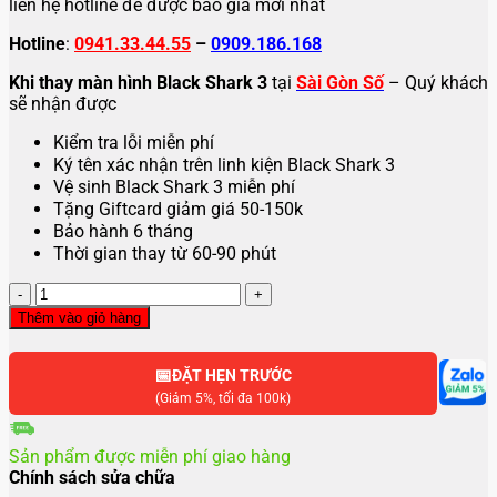
liên hệ hotline để được báo giá mới nhất
Hotline
:
0941.33.44.55
–
0909.186.168
Khi thay màn hình Black Shark 3
tại
Sài Gòn Số
– Quý khách
sẽ nhận được
Kiểm tra lỗi miễn phí
Ký tên xác nhận trên linh kiện Black Shark 3
Vệ sinh Black Shark 3 miễn phí
Tặng Giftcard giảm giá 50-150k
Bảo hành 6 tháng
Thời gian thay từ 60-90 phút
Thay
màn
Thêm vào giỏ hàng
hình
Xiaomi
📅
Black
ĐẶT HẸN TRƯỚC
Shark
(Giảm 5%, tối đa 100k)
3
số
Sản phẩm được miễn phí giao hàng
lượng
Chính sách sửa chữa