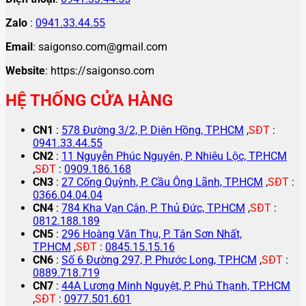
Zalo
:
0941.33.44.55
Email
: saigonso.com@gmail.com
Website
: https://saigonso.com
HỆ THỐNG CỬA HÀNG
CN1
:
578 Đường 3/2, P. Diên Hồng, TP.HCM
,
SĐT
:
0941.33.44.55
CN2
:
11 Nguyễn Phúc Nguyên, P. Nhiêu Lộc, TP.HCM
,
SĐT
:
0909.186.168
CN3
:
27 Cống Quỳnh, P. Cầu Ông Lãnh, TP.HCM
,
SĐT
:
0366.04.04.04
CN4
:
784 Kha Vạn Cân, P. Thủ Đức, TP.HCM
,
SĐT
:
0812.188.189
CN5
:
296 Hoàng Văn Thụ, P. Tân Sơn Nhất,
TP.HCM
,
SĐT
:
0845.15.15.16
CN6
:
Số 6 Đường 297, P. Phước Long, TP.HCM
,
SĐT
:
0889.718.719
CN7
:
44A Lương Minh Nguyệt, P. Phú Thạnh, TP.HCM
,
SĐT
:
0977.501.601