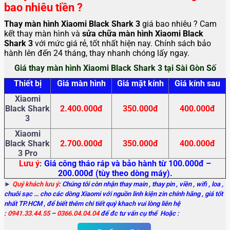
bao nhiêu tiền ?
Thay màn hình Xiaomi Black Shark 3
giá bao nhiêu ? Cam
kết thay màn hình và
sửa chữa màn hình Xiaomi Black
Shark 3
với mức giá rẻ, tốt nhất hiện nay. Chính sách bảo
hành lên đến 24 tháng, thay nhanh chóng lấy ngay.
Giá thay màn hình Xiaomi Black Shark 3 tại Sài Gòn Số
Thiết bị
Giá màn hình
Giá mặt kính
Giá kính sau
Xiaomi
Black Shark
2.400.000đ
350.000đ
400.000đ
3
Xiaomi
Black Shark
2.700.000đ
350.000đ
400.000đ
3 Pro
Lưu ý
:
Giá công tháo ráp và bảo hành từ 100.000đ –
200.000đ (tùy theo dòng máy).
►
Quý khách lưu ý
: Chúng tôi còn nhận thay main
, thay pin , viền , wifi , loa ,
chuôi sạc … cho các dòng Xiaomi với nguồn linh kiện zin chính hãng , giá tốt
nhất TP.HCM , để biết thêm chi tiết quý khach vui lòng liên hệ
:
0941.33.44.55
–
0366.04.04.04
để đc tư vấn cụ thể Hoặc :