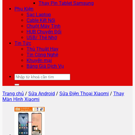
Thay Pin Tablet Samsung
Phụ Kiện
Sạc Laptop
Cable Kết Nối
Chuột Máy Tính
HUB Chuyển Đổi
USB/ Thẻ Nhớ
Tin Tức
Thủ Thuật Hay
Tin Công Nghệ
Khuyến mại
Bảng Giá Dịch Vụ
Tìm
kiếm:
Trang chủ
/
Sửa Android
/
Sửa Điện Thoại Xiaomi
/
Thay
Màn Hình Xiaomi