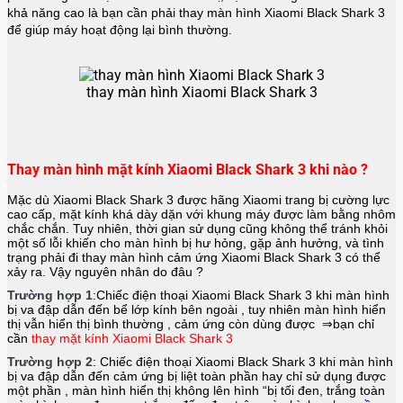
khả năng cao là bạn cần phải thay màn hình Xiaomi Black Shark 3
để giúp máy hoạt động lại bình thường.
thay màn hình Xiaomi Black Shark 3
Thay màn hình mặt kính Xiaomi Black Shark 3 khi nào ?
Mặc dù Xiaomi Black Shark 3 được hãng
Xiaomi
trang bị cường lực
cao cấp, mặt kính khá dày dặn với khung máy được làm bằng nhôm
chắc chắn. Tuy nhiên, thời gian sử dụng cũng không thể tránh khỏi
một số lỗi khiến cho màn hình bị hư hỏng, gặp ảnh hưởng, và tình
trạng phải đi thay màn hình cảm ứng Xiaomi Black Shark 3 có thể
xảy ra. Vậy nguyên nhân do đâu ?
Trường hợp 1
:Chiếc điện thoại
Xiaomi Black Shark 3
khi màn hình
bị va đập dẫn đến bể lớp kính bên ngoài , tuy nhiên màn hình hiển
thị vẫn hiển thị bình thường , cảm ứng còn dùng được ⇒bạn chỉ
cần
thay mặt kính Xiaomi Black Shark 3
Trường hợp 2
: Chiếc điện thoại
Xiaomi Black Shark 3
khi màn hình
bị va đập dẫn đến cảm ứng bị liệt toàn phần hay chỉ sử dụng được
một phần , màn hình hiển thị không lên hình “bị tối đen, trắng toàn