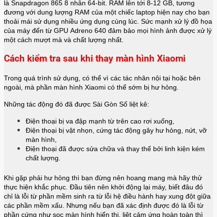
là Snapdragon 865 8 nhân 64-bit. RAM lên tới 8-12 GB, tương
đương với dung lượng RAM của một chiếc laptop hiện nay cho bạn
thoải mái sử dụng nhiều ứng dụng cùng lúc. Sức mạnh xử lý đồ họa
của máy đến từ GPU Adreno 640 đảm bảo mọi hình ảnh được xử lý
một cách mượt mà và chất lượng nhất.
Cách kiểm tra sau khi thay màn hình Xiaomi
Trong quá trình sử dụng, có thể vì các tác nhân nội tại hoặc bên
ngoài, mà phần màn hình Xiaomi có thể sớm bị hư hỏng.
Những tác động đó đã được Sài Gòn Số liệt kê:
Điện thoại bị va đập mạnh từ trên cao rơi xuống,
Điện thoại bị vật nhọn, cứng tác động gây hư hỏng, nứt, vỡ
màn hình,
Điện thoại đã được sửa chữa và thay thế bởi linh kiện kém
chất lượng.
Khi gặp phải hư hỏng thì bạn đừng nên hoang mang mà hãy thử
thực hiện khắc phục. Đầu tiên nên khởi động lại máy, biết đâu đó
chỉ là lỗi từ phần mềm sinh ra từ lỗi hệ điều hành hay xung đột giữa
các phần mềm xấu. Nhưng nếu bạn đã xác định được đó là lỗi từ
phần cứng như sọc màn hình hiển thị, liệt cảm ứng hoàn toàn thì