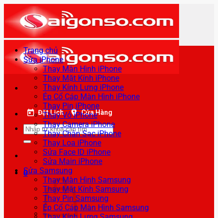
Bỏ
qua
nội
dung
Trang chủ
Sửa iPhone
Thay Màn Hình iPhone
Thay Mặt Kính iPhone
Thay Kính Lưng iPhone
Ép Cổ Cáp Màn Hình iPhone
Thay Pin iPhone
Đặt Lịch
Cửa Hàng
Thay Vỏ iPhone
Thay Camera iPhone
Tìm
Thay Chân Sạc iPhone
kiếm:
Thay Loa iPhone
Sửa Face ID iPhone
Sửa Main iPhone
Sửa Samsung
0
Thay Màn Hình Samsung
Thay Mặt Kính Samsung
Thay Pin Samsung
Ép Cổ Cáp Màn Hình Samsung
Thay Kính Lưng Samsung