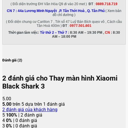
( Đối diện trường ĐH Văn Hóa Q9 đi vào 20 met )
ĐT
:
0889.718.719
CN 7 :
44a Lương Minh Nguyệt ,P. Tân Thới Hoà , Q. Tân Phú
( Xem bản
đồ chỉ đường )
( Đối diện chung cư Carillon 7 , Tới số 47 Luỹ Bán Bích quẹo vô , Cách cầu
Tân Hoá 400m )
ĐT
:
0977.501.601
Thời gian làm việc:
Từ thứ 2 – Thứ 7
: 8:30 AM – 19:30 PM ,
CN
: 8:30
AM – 18:00 PM
Đánh giá (2)
2 đánh giá cho
Thay màn hình Xiaomi
Black Shark 3
5.00
5.00
trên 5 dựa trên
1
đánh giá
2
đánh giá của khách hàng
5
100%
| 2 đánh giá
4
0%
| 0 đánh giá
3
0%
| 0 đánh giá