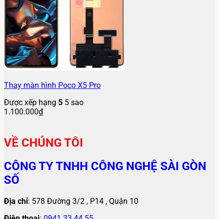
Thay màn hình Poco X5 Pro
Được xếp hạng
5
5 sao
1.100.000
₫
VỀ CHÚNG TÔI
CÔNG TY TNHH CÔNG NGHỆ SÀI GÒN
SỐ
Địa chỉ
: 578 Đường 3/2 , P14 , Quận 10
Điện thoại
:
0941.33.44.55