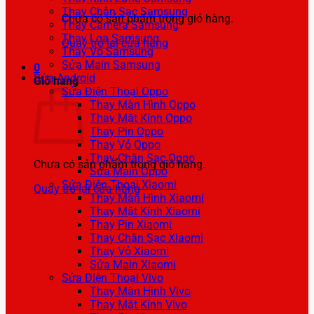
Thay Chân Sạc Samsung
Chưa có sản phẩm trong giỏ hàng.
Thay Camera Samsung
Thay Loa Samsung
Quay trở lại cửa hàng
Thay Vỏ Samsung
Sửa Main Samsung
0
Sửa Android
Giỏ hàng
Sửa Điện Thoại Oppo
Thay Màn Hình Oppo
Thay Mặt Kính Oppo
Thay Pin Oppo
Thay Vỏ Oppo
Thay Chân Sạc Oppo
Chưa có sản phẩm trong giỏ hàng.
Sửa Main Oppo
Sửa Điện Thoại Xiaomi
Quay trở lại cửa hàng
Thay Màn Hình Xiaomi
Thay Mặt Kính Xiaomi
Thay Pin Xiaomi
Thay Chân Sạc Xiaomi
Thay Vỏ Xiaomi
Sửa Main Xiaomi
Sửa Điện Thoại Vivo
Thay Màn Hình Vivo
Thay Mặt Kính Vivo