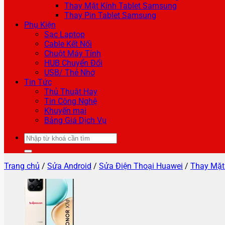
Thay Mặt Kính Tablet Samsung
Thay Pin Tablet Samsung
Phụ Kiện
Sạc Laptop
Cable Kết Nối
Chuột Máy Tính
HUB Chuyển Đổi
USB/ Thẻ Nhớ
Tin Tức
Thủ Thuật Hay
Tin Công Nghệ
Khuyến mại
Bảng Giá Dịch Vụ
Tìm
kiếm:
Trang chủ
/
Sửa Android
/
Sửa Điện Thoại Huawei
/
Thay Mặt