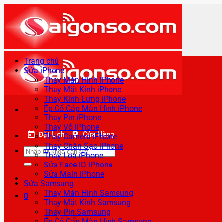
Bỏ
qua
nội
dung
Trang chủ
Sửa iPhone
Thay Màn Hình iPhone
Thay Mặt Kính iPhone
Thay Kính Lưng iPhone
Ép Cổ Cáp Màn Hình iPhone
Thay Pin iPhone
Thay Vỏ iPhone
Đặt Lịch
Cửa Hàng
Thay Camera iPhone
Thay Chân Sạc iPhone
Tìm
Thay Loa iPhone
kiếm:
Sửa Face ID iPhone
Sửa Main iPhone
Sửa Samsung
Thay Màn Hình Samsung
0
Thay Mặt Kính Samsung
Thay Pin Samsung
Ép Cổ Cáp Màn Hình Samsung