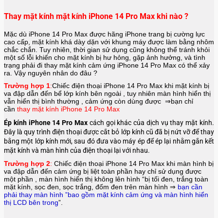
Thay mặt kính mặt kính iPhone 14 Pro Max khi nào ?
Mặc dù iPhone 14 Pro Max được hãng
iPhone
trang bị cường lực
cao cấp, mặt kính khá dày dặn với khung máy được làm bằng nhôm
chắc chắn. Tuy nhiên, thời gian sử dụng cũng không thể tránh khỏi
một số lỗi khiến cho mặt kính bị hư hỏng, gặp ảnh hưởng, và tình
trạng phải đi thay mặt kính cảm ứng iPhone 14 Pro Max có thể xảy
ra. Vậy nguyên nhân do đâu ?
Trường hợp 1
:
Chiếc điện thoại
iPhone 14 Pro Max
khi mặt kính bị
va đập dẫn đến bể lớp kính bên ngoài , tuy nhiên màn hình hiển thị
vẫn hiển thị bình thường , cảm ứng còn dùng được ⇒bạn chỉ
cần
thay mặt kính iPhone 14 Pro Max
Ép kính iPhone 14 Pro Max
cách gọi khác của dịch vụ thay mặt kính.
Đây là quy trình điện thoại được cắt bỏ lớp kính cũ đã bị nứt vỡ để thay
bằng một lớp kính mới, sau đó đưa vào máy ép để ép lại nhằm gắn kết
mặt kính và màn hình của điện thoại lại với nhau.
Trường hợp 2
:
Chiếc điện thoại
iPhone 14 Pro Max
khi màn hình bị
va đập dẫn đến cảm ứng bị liệt toàn phần hay chỉ sử dụng được
một phần , màn hình hiển thị không lên hình “bị tối đen, trắng toàn
mặt kính, sọc đen, sọc trắng, đốm đen trên màn hình ⇒
bạn cần
phải thay màn hình ”bao gồm mặt kính cảm ứng và màn hình hiển
thị LCD bên trong
”.