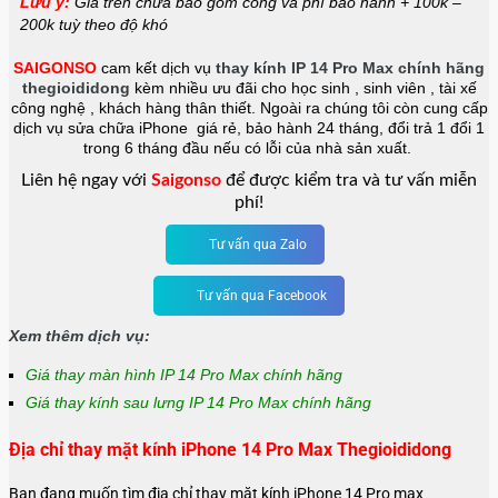
Lưu ý:
Giá trên chưa bao gồm công và phí bảo hành + 100k –
200k tuỳ theo độ khó
SAIGONSO
cam kết dịch vụ
thay kính
IP 14 Pro Max chính hãng
thegioididong
kèm nhiều ưu đãi cho học sinh , sinh viên , tài xế
công nghệ , khách hàng thân thiết. Ngoài ra chúng tôi còn cung cấp
dịch vụ sửa chữa iPhone giá rẻ, bảo hành 24 tháng, đổi trả 1 đổi 1
trong 6 tháng đầu nếu có lỗi của nhà sản xuất.
Liên hệ ngay với
Saigonso
để được kiểm tra và tư vấn miễn
phí!
Tư vấn qua Zalo
Tư vấn qua Facebook
Xem thêm dịch vụ:
Giá thay màn hình IP 14 Pro Max chính hãng
Giá thay kính sau lưng IP 14 Pro Max chính hãng
Địa chỉ thay mặt kính iPhone 14 Pro Max Thegioididong
Bạn đang muốn tìm địa chỉ thay mặt kính iPhone 14 Pro max