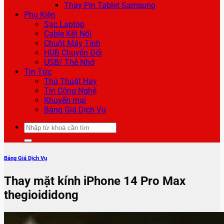
Thay Pin Tablet Samsung
Phụ Kiện
Sạc Laptop
Cable Kết Nối
Chuột Máy Tính
HUB Chuyển Đổi
USB/ Thẻ Nhớ
Tin Tức
Thủ Thuật Hay
Tin Công Nghệ
Khuyến mại
Bảng Giá Dịch Vụ
Tìm
kiếm:
Bảng Giá Dịch Vụ
Thay mặt kính iPhone 14 Pro Max
thegioididong