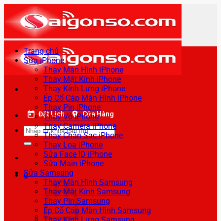
Bỏ
qua
nội
dung
Trang chủ
Sửa iPhone
Thay Màn Hình iPhone
Thay Mặt Kính iPhone
Thay Kính Lưng iPhone
Ép Cổ Cáp Màn Hình iPhone
Thay Pin iPhone
Đặt Lịch
Cửa Hàng
Thay Vỏ iPhone
Thay Camera iPhone
Tìm
Thay Chân Sạc iPhone
kiếm:
Thay Loa iPhone
Sửa Face ID iPhone
Sửa Main iPhone
Sửa Samsung
0
Thay Màn Hình Samsung
Thay Mặt Kính Samsung
Thay Pin Samsung
Ép Cổ Cáp Màn Hình Samsung
Thay Kính Lưng Samsung