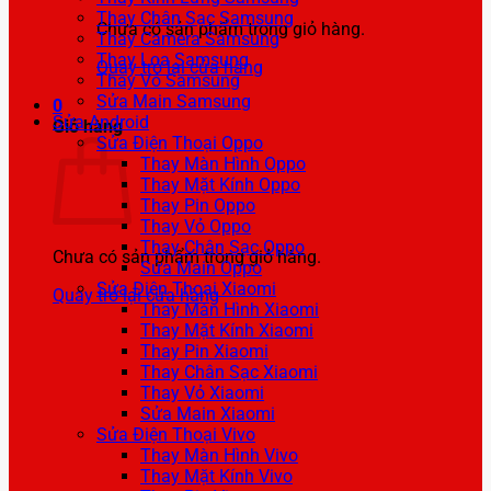
Thay Chân Sạc Samsung
Chưa có sản phẩm trong giỏ hàng.
Thay Camera Samsung
Thay Loa Samsung
Quay trở lại cửa hàng
Thay Vỏ Samsung
Sửa Main Samsung
0
Sửa Android
Giỏ hàng
Sửa Điện Thoại Oppo
Thay Màn Hình Oppo
Thay Mặt Kính Oppo
Thay Pin Oppo
Thay Vỏ Oppo
Thay Chân Sạc Oppo
Chưa có sản phẩm trong giỏ hàng.
Sửa Main Oppo
Sửa Điện Thoại Xiaomi
Quay trở lại cửa hàng
Thay Màn Hình Xiaomi
Thay Mặt Kính Xiaomi
Thay Pin Xiaomi
Thay Chân Sạc Xiaomi
Thay Vỏ Xiaomi
Sửa Main Xiaomi
Sửa Điện Thoại Vivo
Thay Màn Hình Vivo
Thay Mặt Kính Vivo