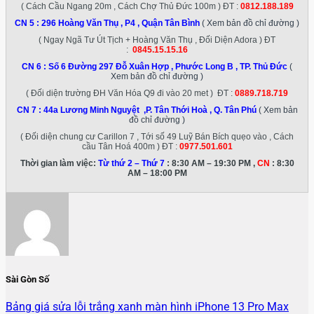
( Cách Cầu Ngang 20m , Cách Chợ Thủ Đức 100m ) ĐT :
0812.188.189
CN 5 :
296 Hoàng Văn Thụ , P4 , Quận Tân Bình
( Xem bản đồ chỉ đường )
( Ngay Ngã Tư Út Tịch + Hoàng Văn Thụ , Đối Diện Adora ) ĐT
:
0845.15.15.16
CN 6 :
Số 6 Đường 297 Đỗ Xuân Hợp , Phước Long B , TP. Thủ Đức
(
Xem bản đồ chỉ đường )
( Đối diện trường ĐH Văn Hóa Q9 đi vào 20 met ) ĐT :
0889.718.719
CN 7 :
44a Lương Minh Nguyệt ,P. Tân Thới Hoà , Q. Tân Phú
( Xem bản
đồ chỉ đường )
( Đối diện chung cư Carillon 7 , Tới số 49 Luỹ Bán Bích quẹo vào , Cách
cầu Tân Hoá 400m ) ĐT :
0977.501.601
Thời gian làm việc:
Từ thứ 2 – Thứ 7
: 8:30 AM – 19:30 PM ,
CN
: 8:30
AM – 18:00 PM
Sài Gòn Số
Bảng giá sửa lỗi trắng xanh màn hình iPhone 13 Pro Max