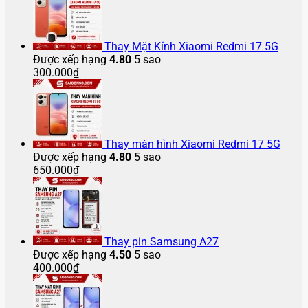
thoại
13
iPhone
iPad
bị
iPhone
Samsung
iPhone
Pro
12
bị
chảy
16
Z
2025
Max
Pro
vỡ
mực
Pro
Flip
bao
bị
Max
bao
màn
Max
5
Thay Mặt Kính Xiaomi Redmi 17 5G
nhiêu?
vỡ
bị
nhiêu
hình
gập
Được xếp hạng
4.80
5 sao
màn
bể
tiền
lại
300.000
₫
hình
màn
bị
hình
tắt
nguồn
Thay màn hình Xiaomi Redmi 17 5G
Được xếp hạng
4.80
5 sao
650.000
₫
Thay pin Samsung A27
Được xếp hạng
4.50
5 sao
400.000
₫