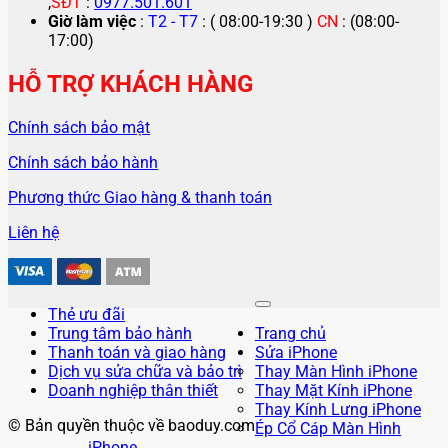
,
SĐT
:
0977.501.601
Giờ làm việc
:
T2 - T7
: ( 08:00-19:30 )
CN
: (08:00-
17:00)
HỖ TRỢ KHÁCH HÀNG
Chính sách bảo mật
Chính sách bảo hành
Phương thức Giao hàng & thanh toán
Liên hệ
Thẻ ưu đãi
Trung tâm bảo hành
Trang chủ
Thanh toán và giao hàng
Sửa iPhone
Dịch vụ sửa chữa và bảo trì
Thay Màn Hình iPhone
Doanh nghiệp thân thiết
Thay Mặt Kính iPhone
Thay Kính Lưng iPhone
© Bản quyền thuộc về baoduy.com
Ép Cổ Cáp Màn Hình
iPhone