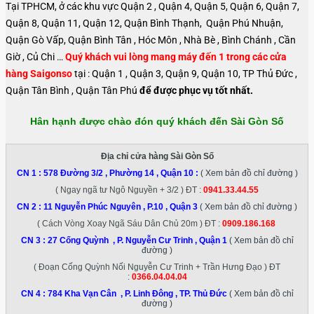
Tại TPHCM, ở các khu vực Quận 2 , Quận 4, Quận 5, Quận 6, Quận 7,
Quận 8, Quận 11, Quận 12, Quận Bình Thạnh, Quận Phú Nhuận,
Quận Gò Vấp, Quận Bình Tân , Hóc Môn , Nhà Bè , Bình Chánh , Cần
Giờ , Củ Chi …
Quý khách vui lòng mang máy đến 1 trong các cửa
hàng Saigonso
tại : Quận 1 , Quận 3, Quận 9, Quận 10, TP Thủ Đức ,
Quận Tân Bình , Quận Tân Phú
để được phục vụ tốt nhất.
Hân hạnh được chào đón quý khách đến Sài Gòn Số
Địa chỉ cửa hàng Sài Gòn Số
CN 1 :
578 Đường 3/2 , Phường 14 , Quận 10
:
( Xem bản đồ chỉ đường )
( Ngay ngã tư Ngô Nguyền + 3/2 ) ĐT :
0941.33.44.55
CN 2 :
11 Nguyễn Phúc Nguyên , P.10 , Quận 3
( Xem bản đồ chỉ đường )
( Cách Vòng Xoay Ngã Sáu Dân Chủ 20m ) ĐT :
0909.186.168
CN 3 :
27 Cống Quỳnh , P. Nguyễn Cư Trinh , Quận 1
( Xem bản đồ chỉ
đường )
( Đoạn Cống Quỳnh Nối Nguyễn Cư Trinh + Trần Hưng Đạo ) ĐT
:
0366.04.04.04
CN 4 :
784 Kha Vạn Cân , P. Linh Đông , TP. Thủ Đức
( Xem bản đồ chỉ
đường )