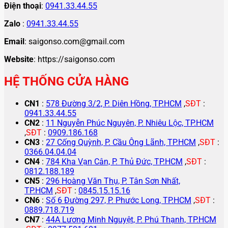
Điện thoại
:
0941.33.44.55
Zalo
:
0941.33.44.55
Email
: saigonso.com@gmail.com
Website
: https://saigonso.com
HỆ THỐNG CỬA HÀNG
CN1
:
578 Đường 3/2, P. Diên Hồng, TP.HCM
,
SĐT
:
0941.33.44.55
CN2
:
11 Nguyễn Phúc Nguyên, P. Nhiêu Lộc, TP.HCM
,
SĐT
:
0909.186.168
CN3
:
27 Cống Quỳnh, P. Cầu Ông Lãnh, TP.HCM
,
SĐT
:
0366.04.04.04
CN4
:
784 Kha Vạn Cân, P. Thủ Đức, TP.HCM
,
SĐT
:
0812.188.189
CN5
:
296 Hoàng Văn Thụ, P. Tân Sơn Nhất,
TP.HCM
,
SĐT
:
0845.15.15.16
CN6
:
Số 6 Đường 297, P. Phước Long, TP.HCM
,
SĐT
:
0889.718.719
CN7
:
44A Lương Minh Nguyệt, P. Phú Thạnh, TP.HCM