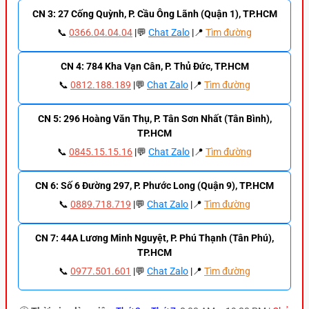
CN 3: 27 Cống Quỳnh, P. Cầu Ông Lãnh (Quận 1), TP.HCM
📞
0366.04.04.04
|💬
Chat Zalo
|📍
Tìm đường
CN 4: 784 Kha Vạn Cân, P. Thủ Đức, TP.HCM
📞
0812.188.189
|💬
Chat Zalo
|📍
Tìm đường
CN 5: 296 Hoàng Văn Thụ, P. Tân Sơn Nhất (Tân Bình),
TP.HCM
📞
0845.15.15.16
|💬
Chat Zalo
|📍
Tìm đường
CN 6: Số 6 Đường 297, P. Phước Long (Quận 9), TP.HCM
📞
0889.718.719
|💬
Chat Zalo
|📍
Tìm đường
CN 7: 44A Lương Minh Nguyệt, P. Phú Thạnh (Tân Phú),
TP.HCM
📞
0977.501.601
|💬
Chat Zalo
|📍
Tìm đường