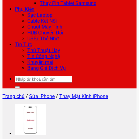
Thay Pin Tablet Samsung
Phụ Kiện
Sạc Laptop
Cable Kết Nối
Chuột Máy Tính
HUB Chuyển Đổi
USB/ Thẻ Nhớ
Tin Tức
Thủ Thuật Hay
Tin Công Nghệ
Khuyến mại
Bảng Giá Dịch Vụ
Tìm
kiếm:
Trang chủ
/
Sửa iPhone
/
Thay Mặt Kính iPhone