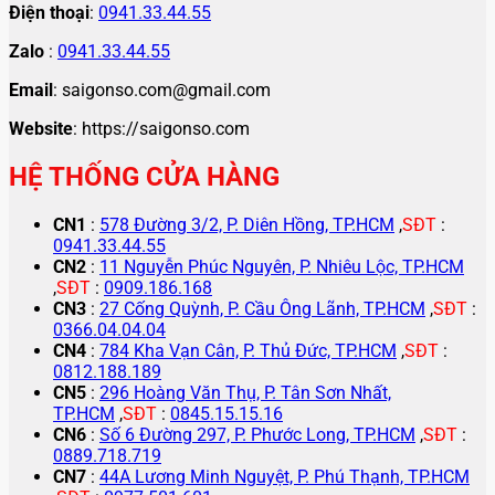
Điện thoại
:
0941.33.44.55
Zalo
:
0941.33.44.55
Email
: saigonso.com@gmail.com
Website
: https://saigonso.com
HỆ THỐNG CỬA HÀNG
CN1
:
578 Đường 3/2, P. Diên Hồng, TP.HCM
,
SĐT
:
0941.33.44.55
CN2
:
11 Nguyễn Phúc Nguyên, P. Nhiêu Lộc, TP.HCM
,
SĐT
:
0909.186.168
CN3
:
27 Cống Quỳnh, P. Cầu Ông Lãnh, TP.HCM
,
SĐT
:
0366.04.04.04
CN4
:
784 Kha Vạn Cân, P. Thủ Đức, TP.HCM
,
SĐT
:
0812.188.189
CN5
:
296 Hoàng Văn Thụ, P. Tân Sơn Nhất,
TP.HCM
,
SĐT
:
0845.15.15.16
CN6
:
Số 6 Đường 297, P. Phước Long, TP.HCM
,
SĐT
:
0889.718.719
CN7
:
44A Lương Minh Nguyệt, P. Phú Thạnh, TP.HCM