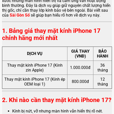
xước nhưng màn hình hiển thị và cảm ứng vẫn hoạt động
bình thường. Đây là dịch vụ giúp giữ nguyên chất lượng hiển
thị gốc, chỉ cần thay lớp kính bảo vệ bên ngoài. Bài viết sau
của
Sài Gòn Số
sẽ giúp bạn hiểu rõ hơn về dịch vụ này.
1. Bảng giá thay mặt kính iPhone 17
chính hãng mới nhất
GIÁ THAY
BẢO
DỊCH VỤ
(VNĐ)
HÀNH
Thay mặt kính iPhone 17 (Kính
36
1.000.000đ
zin Apple)
tháng
Thay mặt kính iPhone 17 (Kính ép
12
800.000đ
OEM loại 1)
tháng
2. Khi nào cần thay mặt kính iPhone 17?
Kính bị nứt, vỡ nhưng màn hình vẫn hiển thị rõ nét.