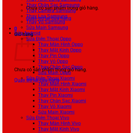
Thay Chân Sạc Samsung
Chưa có sản phẩm trong giỏ hàng.
Thay Camera Samsung
Thay Loa Samsung
Quay trở lại cửa hàng
Thay Vỏ Samsung
Sửa Main Samsung
0
Sửa Android
Giỏ hàng
Sửa Điện Thoại Oppo
Thay Màn Hình Oppo
Thay Mặt Kính Oppo
Thay Pin Oppo
Thay Vỏ Oppo
Thay Chân Sạc Oppo
Chưa có sản phẩm trong giỏ hàng.
Sửa Main Oppo
Sửa Điện Thoại Xiaomi
Quay trở lại cửa hàng
Thay Màn Hình Xiaomi
Thay Mặt Kính Xiaomi
Thay Pin Xiaomi
Thay Chân Sạc Xiaomi
Thay Vỏ Xiaomi
Sửa Main Xiaomi
Sửa Điện Thoại Vivo
Thay Màn Hình Vivo
Thay Mặt Kính Vivo