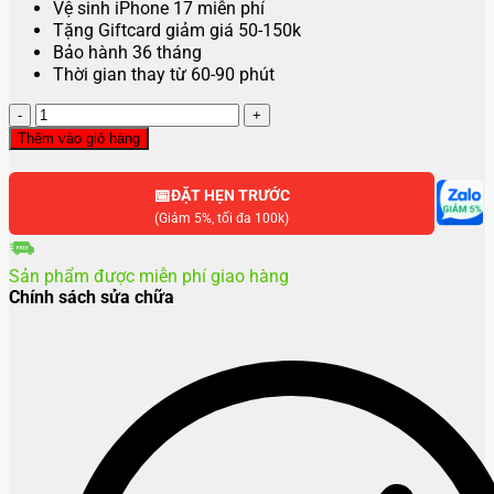
Vệ sinh iPhone 17 miễn phí
Tặng Giftcard giảm giá 50-150k
Bảo hành 36 tháng
Thời gian thay từ 60-90 phút
Thay
mặt
Thêm vào giỏ hàng
kính
iPhone
📅
17
ĐẶT HẸN TRƯỚC
số
(Giảm 5%, tối đa 100k)
lượng
Sản phẩm được miễn phí giao hàng
Chính sách sửa chữa