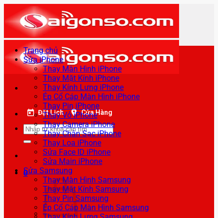
Bỏ
qua
nội
dung
Trang chủ
Sửa iPhone
Thay Màn Hình iPhone
Thay Mặt Kính iPhone
Thay Kính Lưng iPhone
Ép Cổ Cáp Màn Hình iPhone
Thay Pin iPhone
Đặt Lịch
Cửa Hàng
Thay Vỏ iPhone
Thay Camera iPhone
Tìm
Thay Chân Sạc iPhone
kiếm:
Thay Loa iPhone
Sửa Face ID iPhone
Sửa Main iPhone
Sửa Samsung
0
Thay Màn Hình Samsung
Thay Mặt Kính Samsung
Thay Pin Samsung
Ép Cổ Cáp Màn Hình Samsung
Thay Kính Lưng Samsung