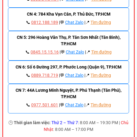
CN 4: 784 Kha Vạn Cân, P. Thủ Đức, TP.HCM
📞
0812.188.189
|💬
Chat Zalo
|📍
Tìm đường
CN 5: 296 Hoàng Văn Thụ, P. Tân Sơn Nhất (Tân Bình),
TP.HCM
📞
0845.15.15.16
|💬
Chat Zalo
|📍
Tìm đường
CN 6: Số 6 Đường 297, P. Phước Long (Quận 9), TP.HCM
📞
0889.718.719
|💬
Chat Zalo
|📍
Tìm đường
CN 7: 44A Lương Minh Nguyệt, P. Phú Thạnh (Tân Phú),
TP.HCM
📞
0977.501.601
|💬
Chat Zalo
|📍
Tìm đường
🕒
Thời gian làm việc:
Thứ 2 – Thứ 7
: 8:00 AM – 19:30 PM |
Chủ
Nhật
: 8:00 AM – 17:00 PM