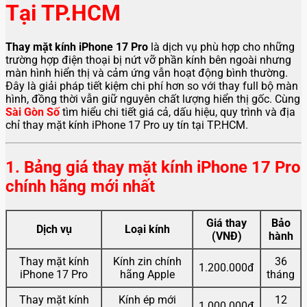
Tại TP.HCM
Thay mặt kính iPhone 17 Pro
là dịch vụ phù hợp cho những
trường hợp điện thoại bị nứt vỡ phần kính bên ngoài nhưng
màn hình hiển thị và cảm ứng vẫn hoạt động bình thường.
Đây là giải pháp tiết kiệm chi phí hơn so với thay full bộ màn
hình, đồng thời vẫn giữ nguyên chất lượng hiển thị gốc. Cùng
Sài Gòn Số
tìm hiểu chi tiết giá cả, dấu hiệu, quy trình và địa
chỉ thay mặt kính iPhone 17 Pro uy tín tại TP.HCM.
1. Bảng giá thay mặt kính iPhone 17 Pro
chính hãng mới nhất
Giá thay
Bảo
Dịch vụ
Loại kính
(VNĐ)
hành
Thay mặt kính
Kính zin chính
36
1.200.000đ
iPhone 17 Pro
hãng Apple
tháng
Thay mặt kính
Kính ép mới
12
1.000.000đ