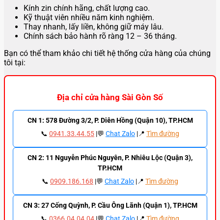
Kính zin chính hãng, chất lượng cao.
Kỹ thuật viên nhiều năm kinh nghiệm.
Thay nhanh, lấy liền, không giữ máy lâu.
Chính sách bảo hành rõ ràng 12 – 36 tháng.
Bạn có thể tham khảo chi tiết hệ thống cửa hàng của chúng
tôi tại:
Địa chỉ cửa hàng Sài Gòn Số
CN 1: 578 Đường 3/2, P. Diên Hồng (Quận 10), TP.HCM
📞
0941.33.44.55
|💬
Chat Zalo
|📍
Tìm đường
CN 2: 11 Nguyễn Phúc Nguyên, P. Nhiêu Lộc (Quận 3),
TP.HCM
📞
0909.186.168
|💬
Chat Zalo
|📍
Tìm đường
CN 3: 27 Cống Quỳnh, P. Cầu Ông Lãnh (Quận 1), TP.HCM
📞
0366.04.04.04
|💬
Chat Zalo
|📍
Tìm đường