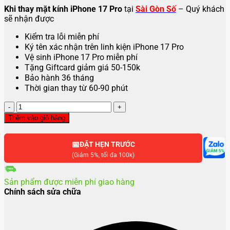
Khi thay mặt kính iPhone 17 Pro
tại
Sài Gòn Số
– Quý khách
sẽ nhận được
Kiểm tra lỗi miễn phí
Ký tên xác nhận trên linh kiện iPhone 17 Pro
Vệ sinh iPhone 17 Pro miễn phí
Tặng Giftcard giảm giá 50-150k
Bảo hành 36 tháng
Thời gian thay từ 60-90 phút
Thay
mặt
Thêm vào giỏ hàng
kính
iPhone
📅
17
ĐẶT HẸN TRƯỚC
Pro
(Giảm 5%, tối đa 100k)
số
lượng
Sản phẩm được miễn phí giao hàng
Chính sách sửa chữa