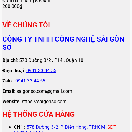
Được xếp hạng
5
5 sao
200.000
₫
VỀ CHÚNG TÔI
CÔNG TY TNHH CÔNG NGHỆ SÀI GÒN
SỐ
Địa chỉ
: 578 Đường 3/2 , P14 , Quận 10
Điện thoại
:
0941.33.44.55
Zalo
:
0941.33.44.55
Email
: saigonso.com@gmail.com
Website
: https://saigonso.com
HỆ THỐNG CỬA HÀNG
CN1
:
578 Đường 3/2, P. Diên Hồng, TP.HCM
,
SĐT
: