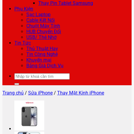
Thay Pin Tablet Samsung
Phụ Kiện
Sạc Laptop
Cable Kết Nối
Chuột Máy Tính
HUB Chuyển Đổi
USB/ Thẻ Nhớ
Tin Tức
Thủ Thuật Hay
Tin Công Nghệ
Khuyến mại
Bảng Giá Dịch Vụ
Tìm
kiếm:
Trang chủ
/
Sửa iPhone
/
Thay Mặt Kính iPhone