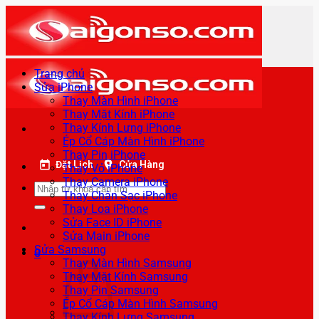
Bỏ
qua
nội
dung
Trang chủ
Sửa iPhone
Thay Màn Hình iPhone
Thay Mặt Kính iPhone
Thay Kính Lưng iPhone
Ép Cổ Cáp Màn Hình iPhone
Thay Pin iPhone
Đặt Lịch
Cửa Hàng
Thay Vỏ iPhone
Thay Camera iPhone
Tìm
Thay Chân Sạc iPhone
kiếm:
Thay Loa iPhone
Sửa Face ID iPhone
Sửa Main iPhone
Sửa Samsung
0
Thay Màn Hình Samsung
Thay Mặt Kính Samsung
Thay Pin Samsung
Ép Cổ Cáp Màn Hình Samsung
Thay Kính Lưng Samsung