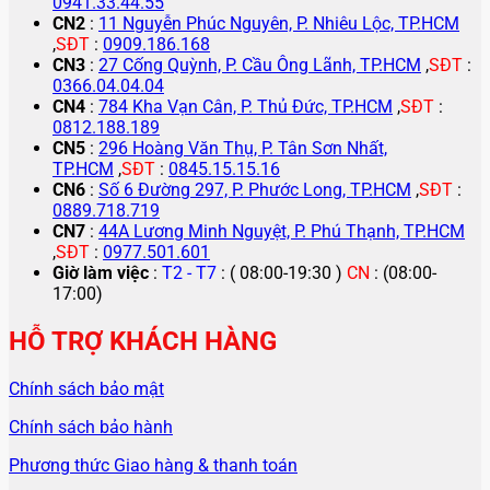
0941.33.44.55
CN2
:
11 Nguyễn Phúc Nguyên, P. Nhiêu Lộc, TP.HCM
,
SĐT
:
0909.186.168
CN3
:
27 Cống Quỳnh, P. Cầu Ông Lãnh, TP.HCM
,
SĐT
:
0366.04.04.04
CN4
:
784 Kha Vạn Cân, P. Thủ Đức, TP.HCM
,
SĐT
:
0812.188.189
CN5
:
296 Hoàng Văn Thụ, P. Tân Sơn Nhất,
TP.HCM
,
SĐT
:
0845.15.15.16
CN6
:
Số 6 Đường 297, P. Phước Long, TP.HCM
,
SĐT
:
0889.718.719
CN7
:
44A Lương Minh Nguyệt, P. Phú Thạnh, TP.HCM
,
SĐT
:
0977.501.601
Giờ làm việc
:
T2 - T7
: ( 08:00-19:30 )
CN
: (08:00-
17:00)
HỖ TRỢ KHÁCH HÀNG
Chính sách bảo mật
Chính sách bảo hành
Phương thức Giao hàng & thanh toán