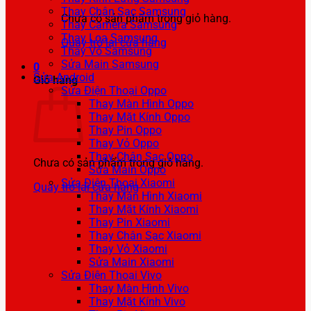
Thay Chân Sạc Samsung
Chưa có sản phẩm trong giỏ hàng.
Thay Camera Samsung
Thay Loa Samsung
Quay trở lại cửa hàng
Thay Vỏ Samsung
Sửa Main Samsung
0
Sửa Android
Giỏ hàng
Sửa Điện Thoại Oppo
Thay Màn Hình Oppo
Thay Mặt Kính Oppo
Thay Pin Oppo
Thay Vỏ Oppo
Thay Chân Sạc Oppo
Chưa có sản phẩm trong giỏ hàng.
Sửa Main Oppo
Sửa Điện Thoại Xiaomi
Quay trở lại cửa hàng
Thay Màn Hình Xiaomi
Thay Mặt Kính Xiaomi
Thay Pin Xiaomi
Thay Chân Sạc Xiaomi
Thay Vỏ Xiaomi
Sửa Main Xiaomi
Sửa Điện Thoại Vivo
Thay Màn Hình Vivo
Thay Mặt Kính Vivo