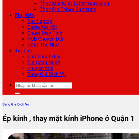
Thay Mặt Kính Tablet Samsung
Thay Pin Tablet Samsung
Phụ Kiện
Sạc Laptop
Cable Kết Nối
Chuột Máy Tính
HUB Chuyển Đổi
USB/ Thẻ Nhớ
Tin Tức
Thủ Thuật Hay
Tin Công Nghệ
Khuyến mại
Bảng Giá Dịch Vụ
Tìm
kiếm:
Bảng Giá Dịch Vụ
Ép kính , thay mặt kính iPhone ở Quận 1