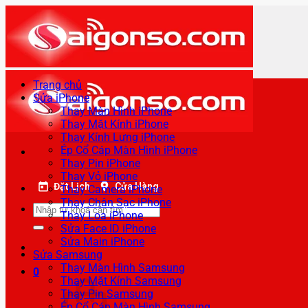
Bỏ
qua
nội
dung
Trang chủ
Sửa iPhone
Thay Màn Hình iPhone
Thay Mặt Kính iPhone
Thay Kính Lưng iPhone
Ép Cổ Cáp Màn Hình iPhone
Thay Pin iPhone
Thay Vỏ iPhone
Đặt Lịch
Cửa Hàng
Thay Camera iPhone
Thay Chân Sạc iPhone
Tìm
Thay Loa iPhone
kiếm:
Sửa Face ID iPhone
Sửa Main iPhone
Sửa Samsung
Thay Màn Hình Samsung
0
Thay Mặt Kính Samsung
Thay Pin Samsung
Ép Cổ Cáp Màn Hình Samsung