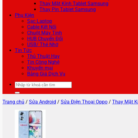
Thay Mặt Kính Tablet Samsung
Thay Pin Tablet Samsung
Phụ Kiện
Sạc Laptop
Cable Kết Nối
Chuột Máy Tính
HUB Chuyển Đổi
USB/ Thẻ Nhớ
Tin Tức
Thủ Thuật Hay
Tin Công Nghệ
Khuyến mại
Bảng Giá Dịch Vụ
Tìm
kiếm:
Trang chủ
/
Sửa Android
/
Sửa Điện Thoại Oppo
/
Thay Mặt K