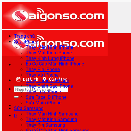
Bỏ
qua
nội
dung
Trang chủ
Sửa iPhone
Thay Màn Hình iPhone
Thay Mặt Kính iPhone
Thay Kính Lưng iPhone
Ép Cổ Cáp Màn Hình iPhone
Thay Pin iPhone
Thay Vỏ iPhone
Đặt Lịch
Cửa Hàng
Thay Camera iPhone
Thay Chân Sạc iPhone
Tìm
Thay Loa iPhone
kiếm:
Sửa Face ID iPhone
Sửa Main iPhone
Sửa Samsung
Thay Màn Hình Samsung
0
Thay Mặt Kính Samsung
Thay Pin Samsung
Ép Cổ Cáp Màn Hình Samsung